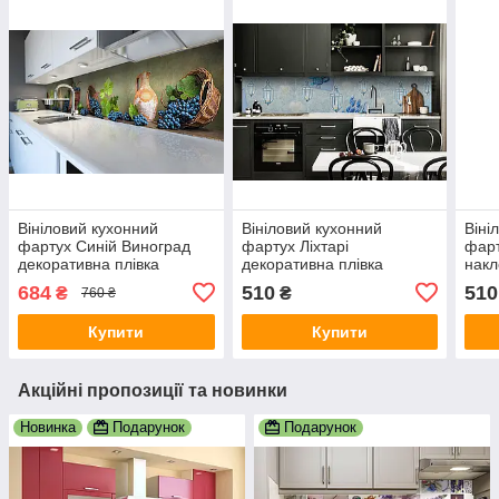
Вініловий кухонний
Вініловий кухонний
Віні
фартух Синій Виноград
фартух Ліхтарі
фарт
декоративна плівка
декоративна плівка
накл
наклейка скіналі ПВХ лоза
наклейка скіналі ПВХ
чаюв
684
510
510
₴
₴
760 ₴
ягоди Зелений 600х3000
Абстракція квіти
Абст
мм
Блакитний 600х2000 мм
600
Купити
Купити
Акційні пропозиції та новинки
Новинка
Подарунок
Подарунок