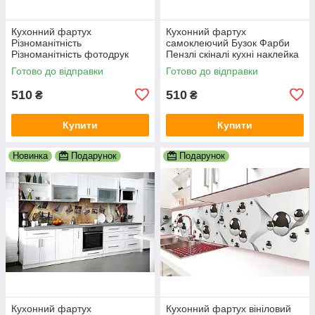
Кухонний фартух
Кухонний фартух
Різноманітність
самоклеючий Бузок Фарби
Різноманітність фотодрук
Пензлі скіналі кухні наклейка
наклейка на стіну кухні
ПВХ дошки фіолетовий
Готово до відправки
Готово до відправки
абстракція 600х2000 мм
600х2000 мм
510
510
₴
₴
Купити
Купити
Новинка
Подарунок
Подарунок
Кухонний фартух
Кухонний фартух вініловий