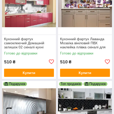
Кухонний фартух
Кухонний фартух Лаванда
самоклеючий Домашній
Мозаїка вініловий ПВХ
затишок 02 скіналі кухні
наклейка плівка скіналі для
наклейка ПВХ Париж
кухні фіолетовий 600х2000
Готово до відправки
Готово до відправки
Ейфелева вежа 600х2000 мм
мм
510
510
₴
₴
Купити
Купити
Подарунок
Топ продажів
Подарунок