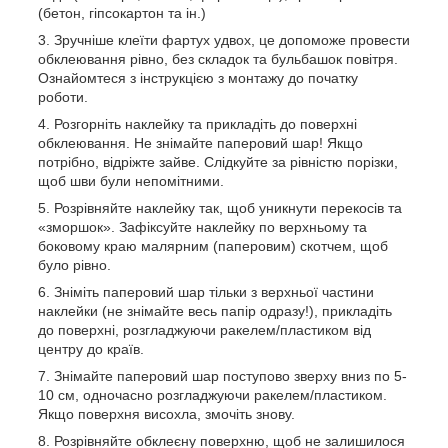
(бетон, гіпсокартон та ін.)
Зручніше клеїти фартух удвох, це допоможе провести
обклеювання рівно, без складок та бульбашок повітря.
Ознайомтеся з інструкцією з монтажу до початку
роботи.
Розгорніть наклейку та прикладіть до поверхні
обклеювання. Не знімайте паперовий шар! Якщо
потрібно, відріжте зайве. Слідкуйте за рівністю порізки,
щоб шви були непомітними.
Розрівняйте наклейку так, щоб уникнути перекосів та
«зморшок». Зафіксуйте наклейку по верхньому та
боковому краю малярним (паперовим) скотчем, щоб
було рівно.
Зніміть паперовий шар тільки з верхньої частини
наклейки (не знімайте весь папір одразу!), прикладіть
до поверхні, розгладжуючи ракелем/пластиком від
центру до країв.
Знімайте паперовий шар поступово зверху вниз по 5-
10 см, одночасно розгладжуючи ракелем/пластиком.
Якщо поверхня висохла, змочіть знову.
Розрівняйте обклеєну поверхню, щоб не залишилося