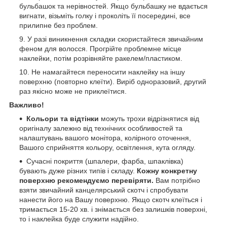
бульбашок та нерівностей. Якщо бульбашку не вдається
вигнати, візьміть голку і проколіть її посередині, все
прилипне без проблем.
У разі виникнення складки скористайтеся звичайним
феном для волосся. Прогрійте проблемне місце
наклейки, потім розрівняйте ракелем/пластиком.
Не намагайтеся переносити наклейку на іншу
поверхню (повторно клеїти). Виріб одноразовий, другий
раз якісно може не приклеїтися.
Важливо!
Кольори та відтінки
можуть трохи відрізнятися від
оригіналу залежно від технічних особливостей та
налаштувань вашого монітора, колірного оточення,
Вашого сприйняття кольору, освітлення, кута огляду.
Сучасні покриття (шпалери, фарба, шпаклівка)
бувають дуже різних типів і складу.
Кожну конкретну
поверхню рекомендуємо перевіряти.
Вам потрібно
взяти звичайний канцелярський скотч і спробувати
нанести його на Вашу поверхню. Якщо скотч клеїться і
тримається 15-20 хв. і знімається без залишків поверхні,
то і наклейка буде служити надійно.