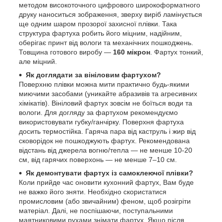
методом високоточного цифрового широкоформатного
друку наноситься зображення, зверху виріб ламінується
ще одним шаром прозорої захисної плівки. Така
структура фартуха робить його міцним, надійним,
оберігає принт від вологи та механічних пошкоджень.
Товщина готового виробу —
160 мікрон
. Фартух тонкий,
але міцний.
Як доглядати за вініловим фартухом?
Поверхню плівки можна мити практично будь-якими
миючими засобами (уникайте абразивів та агресивних
хімікатів). Вініловий фартух зовсім не боїться води та
вологи. Для догляду за фартухом рекомендуємо
використовувати губку/ганчірку. Поверхня фартуха
досить термостійка. Гаряча пара від каструль і жир від
сковорідок не пошкоджують фартух. Рекомендована
відстань від джерела вогню/тепла — не менше 10-20
см, від гарячих поверхонь — не менше 7–10 см.
Як демонтувати фартух із самоклеючої плівки?
Коли прийде час оновити кухонний фартух, Вам буде
не важко його зняти. Необхідно скористатися
промисловим (або звичайним) феном, щоб розігріти
матеріал. Далі, не поспішаючи, поступальними
маятниковими рухами знімати фартух. Якщо після