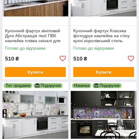
Кухонний фартух вініловий
Кухонний фартух Класика
Дуги Абстракція лінії ПВХ
фотодрук наклейка на стіну
наклейка плівка скіналі для
кухні королівський стиль
кухні сірий 600х2000 мм
абстракція 600х2000 мм
Готово до відправки
Готово до відправки
510
510
₴
₴
Купити
Купити
Топ продажів
Подарунок
Новинка
Подарунок