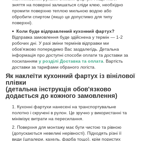
зняття на поверхні залишаться сліди клею, необхідно
промити поверхню теплою мильною водою або
обробити спиртом (якщо це допустимо для типу
поверхні).
Коли буде відправлений кухонний фартух?
Відправка замовлення буде здійснена у термін — 1-2
робочих дні. У разі зміни термінів відправки ми
обов'язково попередимо Вас заздалегідь. Детальна
інформація про доступні способи оплати та доставки за
посиланням
у розділі Доставка та оплата
. Вартість
доставки за тарифами обраного логіста.
Як наклеїти кухонний фартух із вінілової
плівки
(детальна інструкція обов'язково
додається до кожного замовлення)
Кухонні фартухи нанесені на транспортувальне
полотно і скручені в рулон. Це зручно у використанні та
мінімізує витрати на пересилання.
Поверхня для монтажу має бути чистою та рівною
(допускаються невеликі нерівності). Підходять різні її
види (шпалери, кахель, фарба тощо), крім пористих