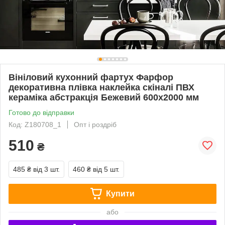
Вініловий кухонний фартух Фарфор
декоративна плівка наклейка скіналі ПВХ
кераміка абстракція Бежевий 600х2000 мм
Готово до відправки
Код: Z180708_1
Опт і роздріб
510
₴
485 ₴
від 3 шт.
460 ₴
від 5 шт.
Купити
або