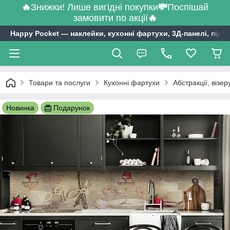
🔥
Знижки! Лише вигідні покупки
💸
Поспішай
замовити по акції
🔥
Happy Pocket ― наклейки, кухонні фартухи, 3Д-панелі, підл
Товари та послуги
Кухонні фартухи
Абстракції, візе
Новинка
Подарунок