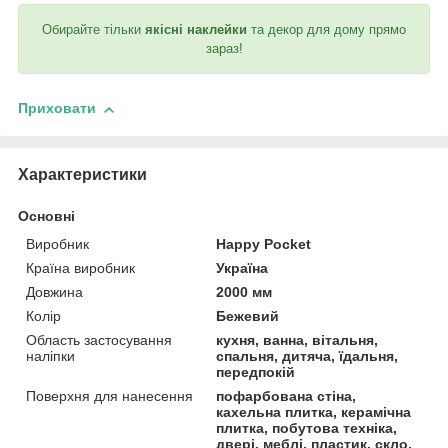
Обирайте тільки
якісні наклейки
та декор для дому прямо
зараз!
Приховати
Характеристики
Основні
Виробник
Happy Pocket
Країна виробник
Україна
Довжина
2000 мм
Колір
Бежевий
Область застосування
кухня, ванна, вітальня,
наліпки
спальня, дитяча, їдальня,
передпокій
Поверхня для нанесення
пофарбована стіна,
кахельна плитка, керамічна
плитка, побутова техніка,
двері, меблі, пластик, скло,