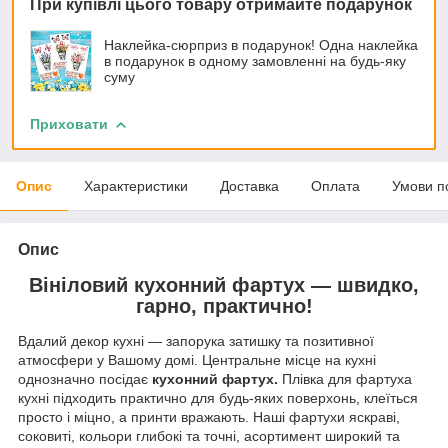
При купівлі цього товару отримайте подарунок
Наклейка-сюрприз в подарунок! Одна наклейка
в подарунок в одному замовленні на будь-яку
суму
Приховати
Опис
Характеристики
Доставка
Оплата
Умови п
Опис
Вініловий кухонний фартух — швидко,
гарно, практично!
Вдалий декор кухні — запорука затишку та позитивної
атмосфери у Вашому домі. Центральне місце на кухні
однозначно посідає
кухонний фартух.
Плівка для фартуха
кухні підходить практично для будь-яких поверхонь, клеїться
просто і міцно, а принти вражають. Наші фартухи яскраві,
соковиті, кольори глибокі та точні, асортимент широкий та