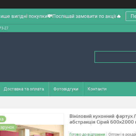
ише вигідні покупки
💸
Поспішай замовити по акції
🔥
Пе
73-27
Доставка та оплата
Фотовідгуки
Контакти
Вініловий кухонний фартух 
ка
абстракція Сірий 600х2000
арунок
Готово до відправки
Оптом і в роздр