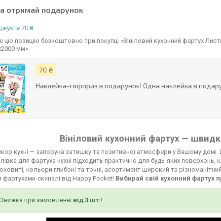
та отримай подарунок
жуєте 70 ₴
 цю позицію безкоштовно при покупці «Вініловий кухонний фартух Лист
х2000 мм»
70 ₴
Наклейка-сюрприз в подарунок! Одна наклейка в подару
Вініловий кухонний фартух — швидко
кор кухні — запорука затишку та позитивної атмосфери у Вашому домі. 
лівка для фартуха кухні підходить практично для будь-яких поверхонь, к
соковиті, кольори глибокі та точні, асортимент широкий та різноманітни
 фартухами-скиналі від Happy Pocket!
Вибирай свій кухонний фартух п
Знижка при замовленні
від 3 шт.
!