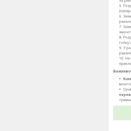
за рів
Розр
(папер
Знім
ракеле
Знім
змочіт
Розр
голку 
У ра
ракел
Не 
прикле
Важливо
Кол
моніто
Суча
перев
тримає