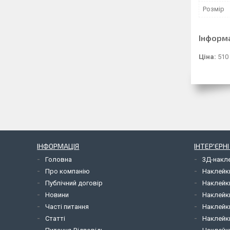
Розмір
Інформ
Ціна:
510
ІНФОРМАЦІЯ
ІНТЕР'ЄРН
Головна
3Д-накл
Про компанію
Наклейк
Публічний договір
Наклейк
Новини
Наклейк
Часті питання
Наклейк
Статті
Наклейки