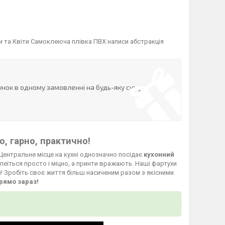
и та Квіти Самоклеюча плівка ПВХ написи абстракція
нок в одному замовленні на будь-яку суму
, гарно, практично!
Центральне місце на кухні однозначно посідає
кухонний
леїться просто і міцно, а принти вражають. Наші фартухи
й! Зробіть своє життя більш насиченим разом з якісними
рямо зараз!