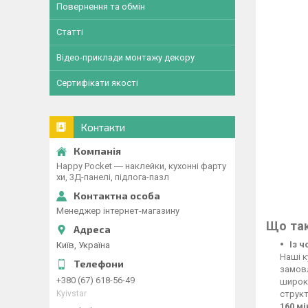
Повернення та обмін
Статті
Відео-приклади монтажу декору
Сертифікати якості
Контакти
Happy Pocket ― наклейки, кухонні фарту
хи, 3Д-панелі, підлога-пазл
Менеджер інтернет-магазину
Що так
Із 
Київ, Україна
Наші к
замовл
+380 (67) 618-56-49
широко
Kyivstar
структ
160 м