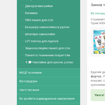
Замов 
Декоративні рейки
Килимки
Ви заощад
Отримайте
ПВХ панелі для стін
Сірий 600
Екошкіра самоклейка в рулоні
Шпалери самоклейні
LVT плитка для підлоги
Звукоізоляційні панелі для стін
Панелі із тканинним покриттям
👨🎓 Наклейки для школи, у клас
Вдалий де
АКЦІЇ та новини
фартух.
П
яскраві, 
Фотовідгуки
кухонними
Часті питання
Увага!
Як зробити індивідуальне замовлення