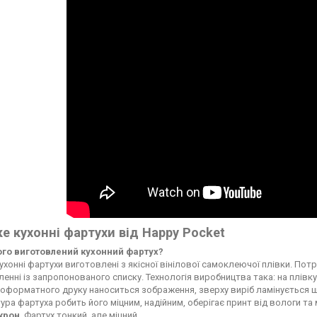
е кухонні фартухи від Happy Pocket
чого виготовлений кухонний фартух?
ухонні фартухи виготовлені з якісної вінілової самоклеючої плівки. По
енні із запропонованого списку. Технологія виробництва така: на плі
форматного друку наноситься зображення, зверху виріб ламінується ще
ура фартуха робить його міцним, надійним, оберігає принт від вологи т
ікрон
. Фартух тонкий, але міцний.