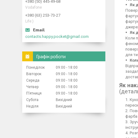
+380 (50) 445-49-68
Як 
Vodafone
Поверх
+380 (63) 253-73-27
фартух
Life:)
фартух
джерел
Як 
contacts.happy.pocket@gmail.com
Коли п
феном,
повер
для ти
Графік роботи
Кол
Відпра
Понеділок
09:00
18:00
заздал
Вівторок
09:00
18:00
достав
Середа
09:00
18:00
Як нак
Четвер
09:00
18:00
(детал
Пʼятниця
09:00
18:00
Кухо
Субота
Вихідний
переси
Неділя
Вихідний
Пове
фарба 
Зруч
інстру
Розг