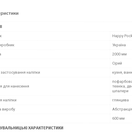
еристики
І
к
Happy Poc
виробник
Україна
а
2000 мм
Сірий
 застосування наліпки
кухня, ван
пофарбован
я для нанесення
техніка, д
шпалери
я наліпки
глянцева
а виробу
Абстракці
600 мм
УВАЛЬНИЦЬКІ ХАРАКТЕРИСТИКИ