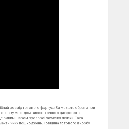
трібний розмір готового фартуха Ви можете обрати при
вку-основу методом високоточного цифрового
 одним шаром прозорої захисної плівки. Така
а механічних пошкоджень. Товщина готового виробу —