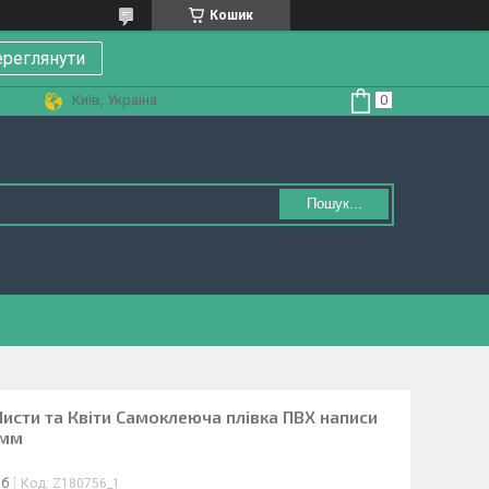
Кошик
реглянути
Київ, Україна
Пошук...
Листи та Квіти Самоклеюча плівка ПВХ написи
 мм
іб
Код:
Z180756_1