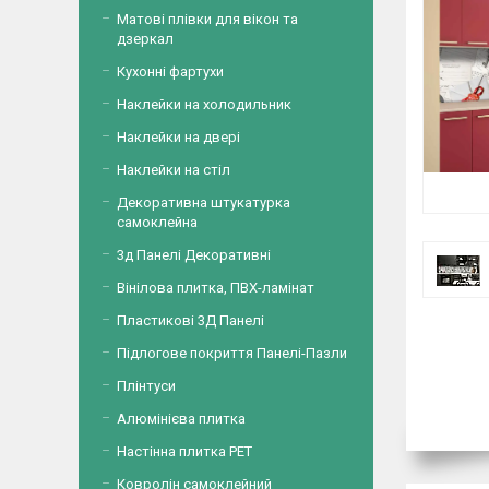
Матові плівки для вікон та
дзеркал
Кухонні фартухи
Наклейки на холодильник
Наклейки на двері
Наклейки на стіл
Декоративна штукатурка
самоклейна
3д Панелі Декоративні
Вінілова плитка, ПВХ-ламінат
Пластикові 3Д Панелі
Підлогове покриття Панелі-Пазли
Плінтуси
Алюмінієва плитка
Настінна плитка PET
Ковролін самоклейний