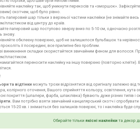
ністю порізки, щоб шви були непомітними.
івняйте наклейку так, щоб уникнути перекосів та «зморшок». Зафіксуй
овим) скотчем, щоб було рівно.
іть паперовий шар тільки з верхньої частини наклейки (не знімайте весь
м/пластиком від центру до країв.
айте паперовий шар поступово зверху вниз по 5-10 см, одночасно роз
ь знову.
івняйте обклеєну поверхню, щоб не залишилося бульбашок та нерівност
і проколіть її посередині, все прилипне без проблем.
зі виникнення складки скористайтеся звичайним феном для волосся. Пр
ем/пластиком.
намагайтеся переносити наклейку на іншу поверхню (повторно клеїти). 
їтися.
!
ьори та відтінки
можуть трохи відрізнятися від оригіналу залежно від 
ра, колірного оточення, Вашого сприйняття кольору, освітлення, кута о
сні покриття (шпалери, фарба, шпаклівка) бувають дуже різних типів і с
іряти.
Вам потрібно взяти звичайний канцелярський скотч і спробувати 
ться 15-20 хв. і знімається без залишків поверхні, то і наклейка буде сл
Обирайте тільки
якісні наклейки
та декор д