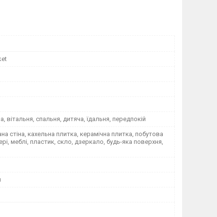
ket
на, вітальня, спальня, дитяча, їдальня, передпокій
а стіна, кахельна плитка, керамічна плитка, побутова
вері, меблі, пластик, скло, дзеркало, будь-яка поверхня,
я