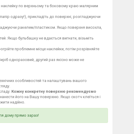
те наклейку по верхньому та боковому краю малярним
 папір одразу!), прикладіть до поверхні, розгладжуючи
гладжуючи ракелем/пластиком. Якщо поверхня висохла,
ей. Якщо бульбашку не вдається вигнати, візьміть
огрійте проблемне місце наклейки, потім розрівняйте
Виріб одноразовий, другий раз якісно може не
технічних особливостей та налаштувань вашого
гляду.
кладу.
Кожну конкретну поверхню рекомендуємо
нанести його на Вашу поверхню. Якщо скотч клеїться і
ужити надійно.
ля дому прямо зараз!