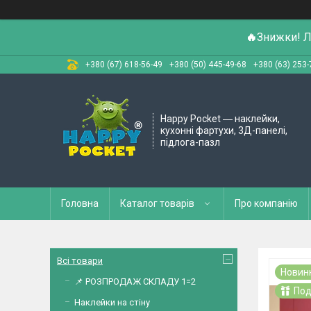
🔥
Знижки! Л
+380 (67) 618-56-49
+380 (50) 445-49-68
+380 (63) 253-
Happy Pocket ― наклейки,
кухонні фартухи, 3Д-панелі,
підлога-пазл
Головна
Каталог товарів
Про компанію
Всі товари
Новин
📌 РОЗПРОДАЖ СКЛАДУ 1=2
Под
Наклейки на стіну