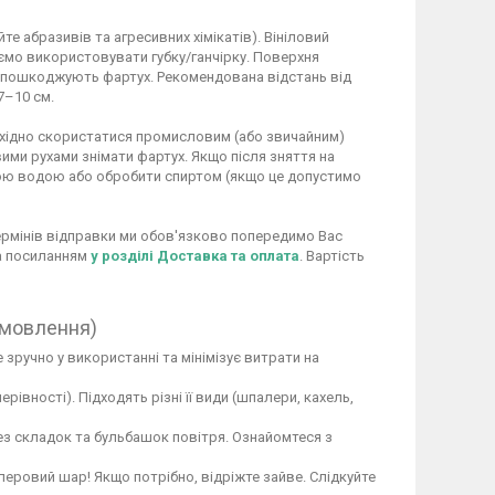
 абразивів та агресивних хімікатів). Вініловий
ємо використовувати губку/ганчірку. Поверхня
не пошкоджують фартух. Рекомендована відстань від
7–10 см.
обхідно скористатися промисловим (або звичайним)
ими рухами знімати фартух. Якщо після зняття на
ою водою або обробити спиртом (якщо це допустимо
 термінів відправки ми обов'язково попередимо Вас
за посиланням
у розділі Доставка та оплата
. Вартість
амовлення)
 зручно у використанні та мінімізує витрати на
вності). Підходять різні її види (шпалери, кахель,
ез складок та бульбашок повітря. Ознайомтеся з
перовий шар! Якщо потрібно, відріжте зайве. Слідкуйте