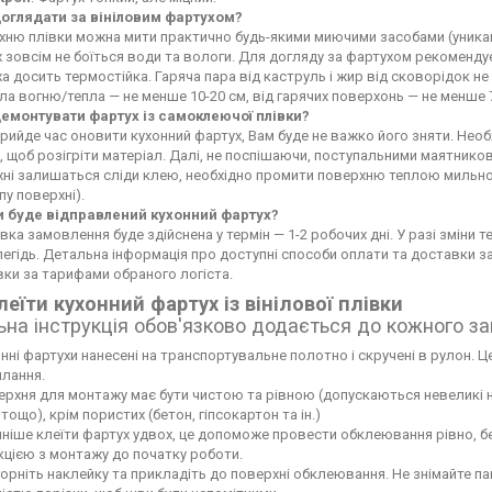
доглядати за вініловим фартухом?
ню плівки можна мити практично будь-якими миючими засобами (уникайте
 зовсім не боїться води та вологи. Для догляду за фартухом рекоменду
а досить термостійка. Гаряча пара від каструль і жир від сковорідок 
а вогню/тепла — не менше 10-20 см, від гарячих поверхонь — не менше 
демонтувати фартух із самоклеючої плівки?
рийде час оновити кухонний фартух, Вам буде не важко його зняти. Не
 щоб розігріти матеріал. Далі, не поспішаючи, поступальними маятников
хні залишаться сліди клею, необхідно промити поверхню теплою мильн
пу поверхні).
и буде відправлений кухонний фартух?
вка замовлення буде здійснена у термін — 1-2 робочих дні. У разі зміни
егідь. Детальна інформація про доступні способи оплати та доставки 
ки за тарифами обраного логіста.
леїти кухонний фартух із вінілової плівки
ьна інструкція обов'язково додається до кожного з
нні фартухи нанесені на транспортувальне полотно і скручені в рулон. Це
лання.
рхня для монтажу має бути чистою та рівною (допускаються невеликі нері
тощо), крім пористих (бетон, гіпсокартон та ін.)
ніше клеїти фартух удвох, це допоможе провести обклеювання рівно, б
кцією з монтажу до початку роботи.
орніть наклейку та прикладіть до поверхні обклеювання. Не знімайте па