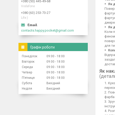
+380 (50) 445-49-68
Як 
Vodafone
Поверх
+380 (63) 253-73-27
фартух
Life:)
фартух
джерел
Як 
contacts.happy.pocket@gmail.com
Коли п
феном,
повер
для ти
Графік роботи
Кол
Відпра
Понеділок
09:00
18:00
заздал
Вівторок
09:00
18:00
достав
Середа
09:00
18:00
Як нак
Четвер
09:00
18:00
(детал
Пʼятниця
09:00
18:00
Кухо
Субота
Вихідний
переси
Неділя
Вихідний
Пове
фарба 
Зруч
інстру
Розг