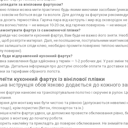
доглядати за вініловим фартухом?
ню плівки можна мити практично будь-якими миючими засобами (уникайте
 зовсім не боїться води та вологи. Для догляду за фартухом рекоменду
а досить термостійка. Гаряча пара від каструль і жир від сковорідок 
а вогню/тепла — не менше 10-20 см, від гарячих поверхонь — не менше 
демонтувати фартух із самоклеючої плівки?
рийде час оновити кухонний фартух, Вам буде не важко його зняти. Не
 щоб розігріти матеріал. Далі, не поспішаючи, поступальними маятников
хні залишаться сліди клею, необхідно промити поверхню теплою мильн
пу поверхні).
и буде відправлений кухонний фартух?
вка замовлення буде здійснена у термін — 1-2 робочих дні. У разі зміни
егідь. Детальна інформація про доступні способи оплати та доставки 
ки за тарифами обраного логіста.
леїти кухонний фартух із вінілової плівки
ьна інструкція обов'язково додається до кожного з
нні фартухи нанесені на транспортувальне полотно і скручені в рулон. Це
лання.
рхня для монтажу має бути чистою та рівною (допускаються невеликі нері
тощо), крім пористих (бетон, гіпсокартон та ін.)
ніше клеїти фартух удвох, це допоможе провести обклеювання рівно, б
кцією з монтажу до початку роботи.
орніть наклейку та прикладіть до поверхні обклеювання. Не знімайте па