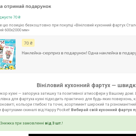
та отримай подарунок
жуєте 70 ₴
 цю позицію безкоштовно при покупці «Вініловий кухонний фартух Стал
ий 600х2000 мм»
70 ₴
Наклейка-сюрприз в подарунок! Одна наклейка в подару
Вініловий кухонний фартух — швидко
кор кухні — запорука затишку та позитивної атмосфери у Вашому домі. 
лівка для фартуха кухні підходить практично для будь-яких поверхонь, к
соковиті, кольори глибокі та точні, асортимент широкий та різноманітни
 фартухами-скиналі від Happy Pocket!
Вибирай свій кухонний фартух п
Знижка при замовленні
від 3 шт.
!