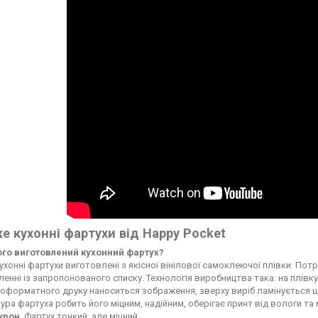
е кухонні фартухи від Happy Pocket
чого виготовлений кухонний фартух?
ухонні фартухи виготовлені з якісної вінілової самоклеючої плівки. По
енні із запропонованого списку. Технологія виробництва така: на плі
форматного друку наноситься зображення, зверху виріб ламінується ще
ура фартуха робить його міцним, надійним, оберігає принт від вологи т
ікрон
. Фартух тонкий, але міцний.