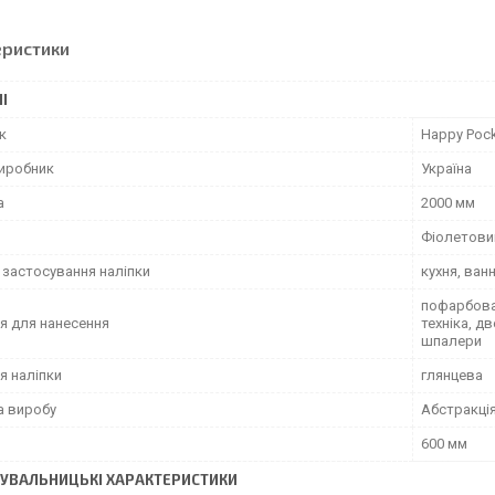
еристики
І
к
Happy Poc
виробник
Україна
а
2000 мм
Фіолетови
 застосування наліпки
кухня, ван
пофарбован
я для нанесення
техніка, д
шпалери
я наліпки
глянцева
а виробу
Абстракці
600 мм
УВАЛЬНИЦЬКІ ХАРАКТЕРИСТИКИ