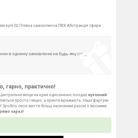
еві кулі 02 Плівка самоклеюча ПВХ Абстракція сфери
нок в одному замовленні на будь-яку суму
, гарно, практично!
Центральне місце на кухні однозначно посідає
кухонний
леїться просто і міцно, а принти вражають. Наші фартухи
й! Зробіть своє життя більш насиченим разом з якісними
рямо зараз!