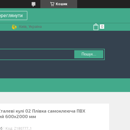
Кошик
реглянути
Київ, Україна
Пошук...
Сталеві кулі 02 Плівка самоклеюча ПВХ
вий 600х2000 мм
іб
Код:
Z180777_1