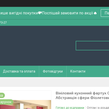
ише вигідні покупки
💸
Поспішай замовити по акції
🔥
Пе
73-27
Доставка та оплата
Фотовідгуки
Контакти
Вініловий кухонний фартух 
ка
Абстракція сфери Фіолето
арунок
Готово до відправки
Оптом і в роздр