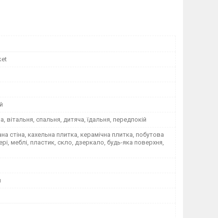
ket
й
на, вітальня, спальня, дитяча, їдальня, передпокій
а стіна, кахельна плитка, керамічна плитка, побутова
вері, меблі, пластик, скло, дзеркало, будь-яка поверхня,
я