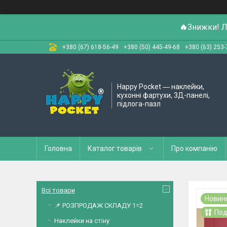
🔥
Знижки! Л
+380 (67) 618-56-49
+380 (50) 445-49-68
+380 (63) 253-
Happy Pocket ― наклейки,
кухонні фартухи, 3Д-панелі,
підлога-пазл
Головна
Каталог товарів
Про компанію
Всі товари
Новин
📌 РОЗПРОДАЖ СКЛАДУ 1=2
Под
Наклейки на стіну