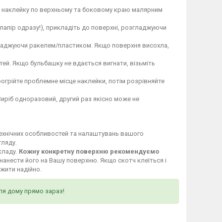
те наклейку по верхньому та боковому краю малярним
 папір одразу!), прикладіть до поверхні, розгладжуючи
гладжуючи ракелем/пластиком. Якщо поверхня висохла,
ей. Якщо бульбашку не вдається вигнати, візьміть
огрійте проблемне місце наклейки, потім розрівняйте
Виріб одноразовий, другий раз якісно може не
технічних особливостей та налаштувань вашого
гляду.
кладу.
Кожну конкретну поверхню рекомендуємо
нанести його на Вашу поверхню. Якщо скотч клеїться і
ужити надійно.
ля дому прямо зараз!