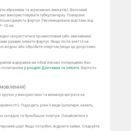
 абразивів та агресивних хімікатів). Вініловий
ємо використовувати губку/ганчірку. Поверхня
не пошкоджують фартух. Рекомендована відстань від
7–10 см.
обхідно скористатися промисловим (або звичайним)
ими рухами знімати фартух. Якщо після зняття на
ою водою або обробити спиртом (якщо це допустимо
 термінів відправки ми обов'язково попередимо Вас
за посиланням
у розділі Доставка та оплата
. Вартість
амовлення)
 зручно у використанні та мінімізує витрати на
вності). Підходять різні її види (шпалери, кахель,
ез складок та бульбашок повітря. Ознайомтеся з
перовий шар! Якщо потрібно, відріжте зайве. Слідкуйте