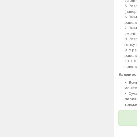
за рів
Розр
(папер
Знім
ракеле
Знім
змочіт
Розр
голку 
У ра
ракел
Не 
прикле
Важливо
Кол
моніто
Суча
перев
тримає