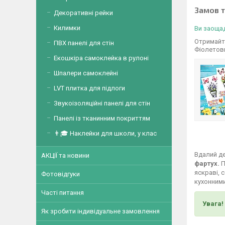
Замов 
Декоративні рейки
Килимки
Ви заощад
Отримайте
ПВХ панелі для стін
Фіолетов
Екошкіра самоклейка в рулоні
Шпалери самоклейні
LVT плитка для підлоги
Звукоізоляційні панелі для стін
Панелі із тканинним покриттям
👨🎓 Наклейки для школи, у клас
Вдалий де
АКЦІЇ та новини
фартух.
П
яскраві, 
Фотовідгуки
кухонними
Часті питання
Увага!
Як зробити індивідуальне замовлення