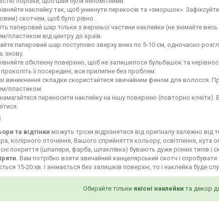
ністю порізки, щоб шви були непомітними.
івняйте наклейку так, щоб уникнути перекосів та «зморшок». Зафіксуй
овим) скотчем, щоб було рівно.
іть паперовий шар тільки з верхньої частини наклейки (не знімайте весь
м/пластиком від центру до країв.
айте паперовий шар поступово зверху вниз по 5-10 см, одночасно роз
ь знову.
івняйте обклеєну поверхню, щоб не залишилося бульбашок та нерівност
і проколіть її посередині, все прилипне без проблем.
зі виникнення складки скористайтеся звичайним феном для волосся. Пр
ем/пластиком.
намагайтеся переносити наклейку на іншу поверхню (повторно клеїти). 
їтися.
!
ьори та відтінки
можуть трохи відрізнятися від оригіналу залежно від 
ра, колірного оточення, Вашого сприйняття кольору, освітлення, кута о
сні покриття (шпалери, фарба, шпаклівка) бувають дуже різних типів і с
іряти.
Вам потрібно взяти звичайний канцелярський скотч і спробувати 
ться 15-20 хв. і знімається без залишків поверхні, то і наклейка буде сл
Обирайте тільки
якісні наклейки
та декор д