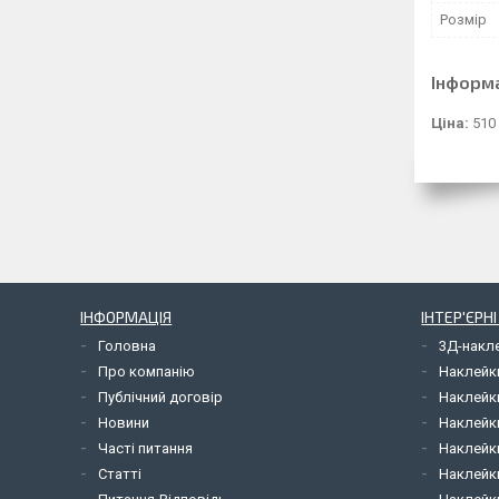
Розмір
Інформ
Ціна:
510
ІНФОРМАЦІЯ
ІНТЕР'ЄРН
Головна
3Д-накл
Про компанію
Наклейк
Публічний договір
Наклейк
Новини
Наклейк
Часті питання
Наклейк
Статті
Наклейки