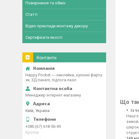
Повернення та обмін
Статті
Відео-приклади монтажу декору
Сертифікати якості
Контакти
Happy Pocket ― наклейки, кухонні фарту
хи, 3Д-панелі, підлога-пазл
Менеджер інтернет-магазину
Що так
Із 
Київ, Україна
Наші к
замовл
+380 (67) 618-56-49
широко
Kyivstar
структ
160 м