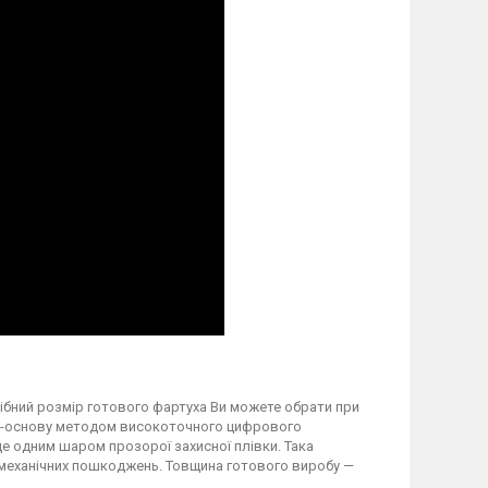
трібний розмір готового фартуха Ви можете обрати при
вку-основу методом високоточного цифрового
 одним шаром прозорої захисної плівки. Така
а механічних пошкоджень. Товщина готового виробу —