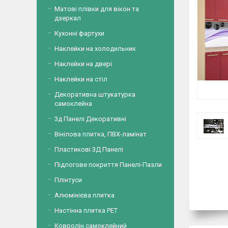
Матові плівки для вікон та
дзеркал
Кухонні фартухи
Наклейки на холодильник
Наклейки на двері
Наклейки на стіл
Декоративна штукатурка
самоклейна
3д Панелі Декоративні
Вінілова плитка, ПВХ-ламінат
Пластикові 3Д Панелі
Підлогове покриття Панелі-Пазли
Плінтуси
Алюмінієва плитка
Настінна плитка PET
Ковролін самоклейний