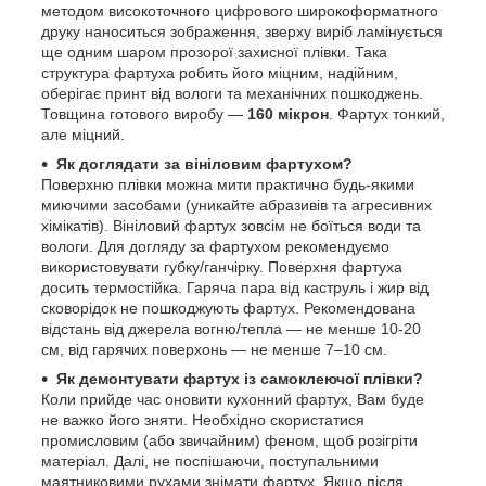
методом високоточного цифрового широкоформатного
друку наноситься зображення, зверху виріб ламінується
ще одним шаром прозорої захисної плівки. Така
структура фартуха робить його міцним, надійним,
оберігає принт від вологи та механічних пошкоджень.
Товщина готового виробу —
160 мікрон
. Фартух тонкий,
але міцний.
Як доглядати за вініловим фартухом?
Поверхню плівки можна мити практично будь-якими
миючими засобами (уникайте абразивів та агресивних
хімікатів). Вініловий фартух зовсім не боїться води та
вологи. Для догляду за фартухом рекомендуємо
використовувати губку/ганчірку. Поверхня фартуха
досить термостійка. Гаряча пара від каструль і жир від
сковорідок не пошкоджують фартух. Рекомендована
відстань від джерела вогню/тепла — не менше 10-20
см, від гарячих поверхонь — не менше 7–10 см.
Як демонтувати фартух із самоклеючої плівки?
Коли прийде час оновити кухонний фартух, Вам буде
не важко його зняти. Необхідно скористатися
промисловим (або звичайним) феном, щоб розігріти
матеріал. Далі, не поспішаючи, поступальними
маятниковими рухами знімати фартух. Якщо після