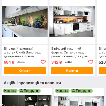
Вініловий кухонний
Вініловий кухонний
Віні
фартух Синій Виноград
фартух Світанок над
фарт
декоративна плівка
річкою скіналі для кухні
деко
наклейка скіналі ПВХ лоза
наклейка ПВХ сонце вода
накл
684
342
510
₴
₴
760 ₴
760 ₴
ягоди Зелений 600х3000
озеро Бежевий 600х3000
Кита
мм
мм
600
Купити
Купити
Акційні пропозиції та новинки
Новинка
Подарунок
Новинка
Подарунок