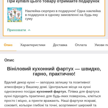
При купівлі цього товару отримайте подарунок
Наклейка-сюрприз в подарунок! Одна наклейка
в подарунок в одному замовленні на будь-яку
суму
Приховати
Опис
Характеристики
Доставка
Оплата
Умови п
Опис
Вініловий кухонний фартух — швидко,
гарно, практично!
Вдалий декор кухні — запорука затишку та позитивної
атмосфери у Вашому домі. Центральне місце на кухні
однозначно посідає
кухонний фартух.
Плівка для фартуха
кухні підходить практично для будь-яких поверхонь, клеїться
просто і міцно, а принти вражають. Наші фартухи яскраві,
соковиті, кольори глибокі та точні, асортимент широкий та