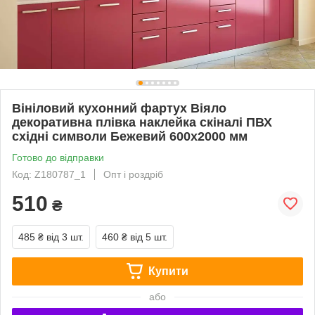
Вініловий кухонний фартух Віяло
декоративна плівка наклейка скіналі ПВХ
східні символи Бежевий 600х2000 мм
Готово до відправки
Код: Z180787_1
Опт і роздріб
510
₴
485 ₴
від 3 шт.
460 ₴
від 5 шт.
Купити
або