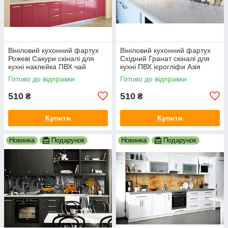
Вініловий кухонний фартух
Вініловий кухонний фартух
Рожеві Сакури скіналі для
Східний Гранат скіналі для
кухні наклейка ПВХ чай
кухні ПВХ ієрогліфи Азія
Японія Схід Рожевий
Журавель Сірий 600х2000
Готово до відправки
Готово до відправки
600х2000 мм
мм
510
510
₴
₴
Купити
Купити
Новинка
Подарунок
Новинка
Подарунок