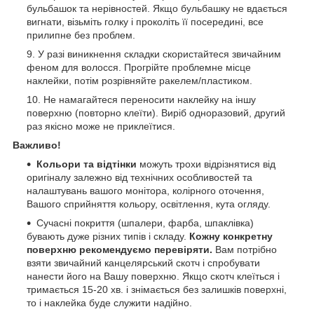
бульбашок та нерівностей. Якщо бульбашку не вдається
вигнати, візьміть голку і проколіть її посередині, все
прилипне без проблем.
У разі виникнення складки скористайтеся звичайним
феном для волосся. Прогрійте проблемне місце
наклейки, потім розрівняйте ракелем/пластиком.
Не намагайтеся переносити наклейку на іншу
поверхню (повторно клеїти). Виріб одноразовий, другий
раз якісно може не приклеїтися.
Важливо!
Кольори та відтінки
можуть трохи відрізнятися від
оригіналу залежно від технічних особливостей та
налаштувань вашого монітора, колірного оточення,
Вашого сприйняття кольору, освітлення, кута огляду.
Сучасні покриття (шпалери, фарба, шпаклівка)
бувають дуже різних типів і складу.
Кожну конкретну
поверхню рекомендуємо перевіряти.
Вам потрібно
взяти звичайний канцелярський скотч і спробувати
нанести його на Вашу поверхню. Якщо скотч клеїться і
тримається 15-20 хв. і знімається без залишків поверхні,
то і наклейка буде служити надійно.