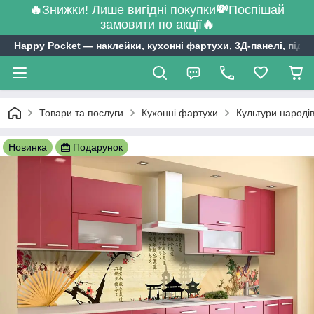
🔥
Знижки! Лише вигідні покупки
💸
Поспішай
замовити по акції
🔥
Happy Pocket ― наклейки, кухонні фартухи, 3Д-панелі, підл
Товари та послуги
Кухонні фартухи
Культури народів
Новинка
Подарунок