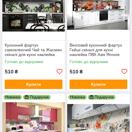
Кухонний фартух
Вініловий кухонний фартух
самоклеючий Чай та Жасмин
Гейші скіналі для кухні
скіналі для кухні наклейка
наклейка ПВХ Азія Японія
ПВХ азія схід білий 600х2000
сакура Коричневий 600х2000
Готово до відправки
Готово до відправки
мм
мм
510
510
₴
₴
Купити
Купити
Новинка
Подарунок
Новинка
Подарунок