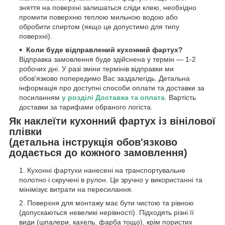
зняття на поверхні залишаться сліди клею, необхідно
промити поверхню теплою мильною водою або
обробити спиртом (якщо це допустимо для типу
поверхні).
Коли буде відправлений кухонний фартух?
Відправка замовлення буде здійснена у термін — 1-2
робочих дні. У разі зміни термінів відправки ми
обов'язково попередимо Вас заздалегідь. Детальна
інформація про доступні способи оплати та доставки за
посиланням
у розділі Доставка та оплата
. Вартість
доставки за тарифами обраного логіста.
Як наклеїти кухонний фартух із вінілової
плівки
(детальна інструкція обов'язково
додається до кожного замовлення)
Кухонні фартухи нанесені на транспортувальне
полотно і скручені в рулон. Це зручно у використанні та
мінімізує витрати на пересилання.
Поверхня для монтажу має бути чистою та рівною
(допускаються невеликі нерівності). Підходять різні її
види (шпалери, кахель, фарба тощо), крім пористих