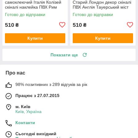
самоклеючий Італія Колізей
Старий Лондон декор скіналі
скіналі наклейка ПВХ Рим
ПВХ Англія Тауерський міст
Античність бежевий 600х2000
ретро Бежевий 600х2000 мм
Готово до відправки
Готово до відправки
мм
510
510
₴
₴
Купити
Купити
Показати ще
Про нас
98% позитивних з 289 відгуків за рік
Працює з 27.07.2015
м. Київ
Київ, Україна
Контакти
Сьогодні вихідний