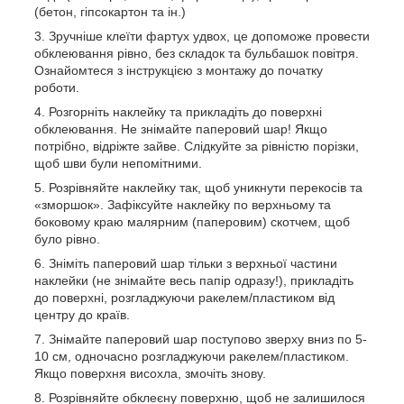
(бетон, гіпсокартон та ін.)
Зручніше клеїти фартух удвох, це допоможе провести
обклеювання рівно, без складок та бульбашок повітря.
Ознайомтеся з інструкцією з монтажу до початку
роботи.
Розгорніть наклейку та прикладіть до поверхні
обклеювання. Не знімайте паперовий шар! Якщо
потрібно, відріжте зайве. Слідкуйте за рівністю порізки,
щоб шви були непомітними.
Розрівняйте наклейку так, щоб уникнути перекосів та
«зморшок». Зафіксуйте наклейку по верхньому та
боковому краю малярним (паперовим) скотчем, щоб
було рівно.
Зніміть паперовий шар тільки з верхньої частини
наклейки (не знімайте весь папір одразу!), прикладіть
до поверхні, розгладжуючи ракелем/пластиком від
центру до країв.
Знімайте паперовий шар поступово зверху вниз по 5-
10 см, одночасно розгладжуючи ракелем/пластиком.
Якщо поверхня висохла, змочіть знову.
Розрівняйте обклеєну поверхню, щоб не залишилося