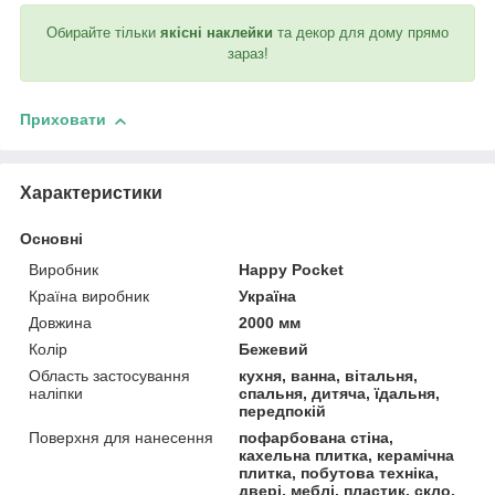
Обирайте тільки
якісні наклейки
та декор для дому прямо
зараз!
Приховати
Характеристики
Основні
Виробник
Happy Pocket
Країна виробник
Україна
Довжина
2000 мм
Колір
Бежевий
Область застосування
кухня, ванна, вітальня,
наліпки
спальня, дитяча, їдальня,
передпокій
Поверхня для нанесення
пофарбована стіна,
кахельна плитка, керамічна
плитка, побутова техніка,
двері, меблі, пластик, скло,