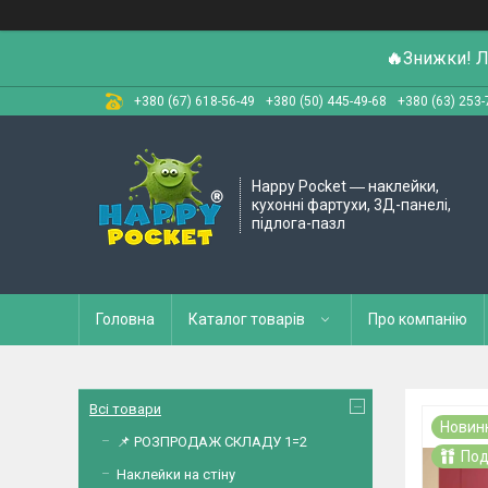
🔥
Знижки! Л
+380 (67) 618-56-49
+380 (50) 445-49-68
+380 (63) 253-
Happy Pocket ― наклейки,
кухонні фартухи, 3Д-панелі,
підлога-пазл
Головна
Каталог товарів
Про компанію
Всі товари
Новин
📌 РОЗПРОДАЖ СКЛАДУ 1=2
Под
Наклейки на стіну