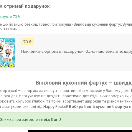
та отримай подарунок
жуєте 70 ₴
 цю позицію безкоштовно при покупці «Вініловий кухонний фартух Вули
х2000 мм»
70 ₴
Наклейка-сюрприз в подарунок! Одна наклейка в подару
Вініловий кухонний фартух — швидко
кор кухні — запорука затишку та позитивної атмосфери у Вашому домі. 
лівка для фартуха кухні підходить практично для будь-яких поверхонь, к
соковиті, кольори глибокі та точні, асортимент широкий та різноманітни
 фартухами-скиналі від Happy Pocket!
Вибирай свій кухонний фартух п
Знижка при замовленні
від 3 шт.
!