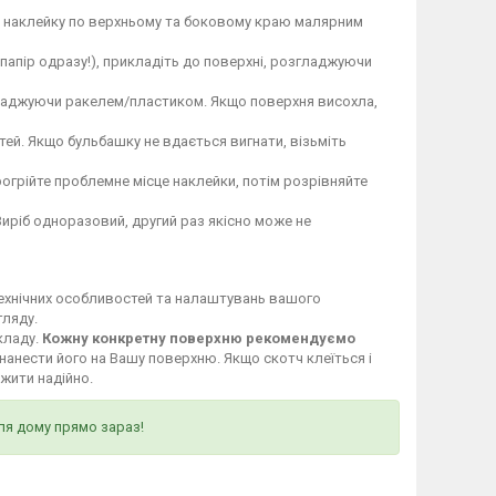
те наклейку по верхньому та боковому краю малярним
 папір одразу!), прикладіть до поверхні, розгладжуючи
гладжуючи ракелем/пластиком. Якщо поверхня висохла,
ей. Якщо бульбашку не вдається вигнати, візьміть
огрійте проблемне місце наклейки, потім розрівняйте
Виріб одноразовий, другий раз якісно може не
технічних особливостей та налаштувань вашого
гляду.
кладу.
Кожну конкретну поверхню рекомендуємо
нанести його на Вашу поверхню. Якщо скотч клеїться і
ужити надійно.
ля дому прямо зараз!