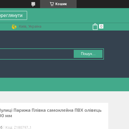
Кошик
реглянути
Київ, Україна
Пошук...
Вулиці Парижа Плівка самоклейна ПВХ олівець
00 мм
іб
Код:
Z180797_1