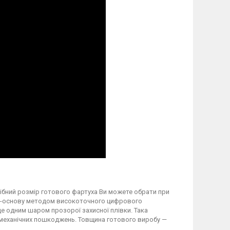
трібний розмір готового фартуха Ви можете обрати при
вку-основу методом високоточного цифрового
 одним шаром прозорої захисної плівки. Така
а механічних пошкоджень. Товщина готового виробу —