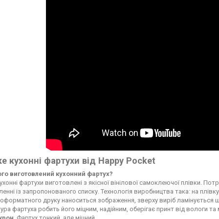
е кухонні фартухи від Happy Pocket
чого виготовлений кухонний фартух?
ухонні фартухи виготовлені з якісної вінілової самоклеючої плівки. По
енні із запропонованого списку. Технологія виробництва така: на плі
форматного друку наноситься зображення, зверху виріб ламінується ще
ура фартуха робить його міцним, надійним, оберігає принт від вологи т
ікрон
. Фартух тонкий, але міцний.