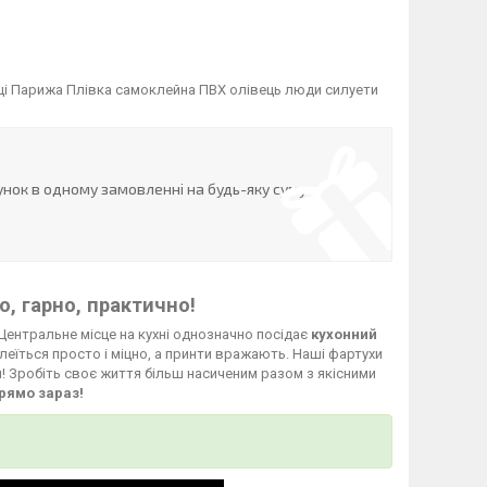
ці Парижа Плівка самоклейна ПВХ олівець люди силуети
нок в одному замовленні на будь-яку суму
, гарно, практично!
Центральне місце на кухні однозначно посідає
кухонний
леїться просто і міцно, а принти вражають. Наші фартухи
й! Зробіть своє життя більш насиченим разом з якісними
рямо зараз!