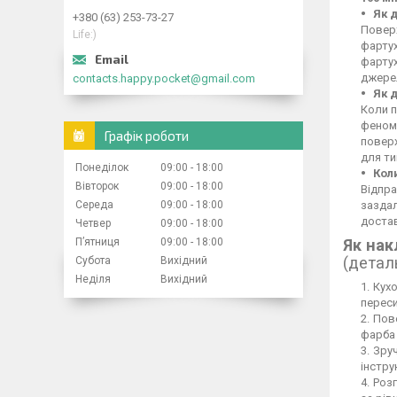
Як 
+380 (63) 253-73-27
Поверх
Life:)
фартух
фартух
джерел
contacts.happy.pocket@gmail.com
Як 
Коли п
феном,
Графік роботи
повер
для ти
Понеділок
09:00
18:00
Кол
Вівторок
09:00
18:00
Відпра
Середа
09:00
18:00
заздал
достав
Четвер
09:00
18:00
Пʼятниця
09:00
18:00
Як нак
(детал
Субота
Вихідний
Неділя
Вихідний
Кухо
переси
Пове
фарба 
Зруч
інстру
Розг