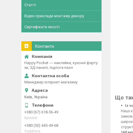
Статті
Відео-приклади монтажу декору
Сертифікати якості
Контакти
Happy Pocket ― наклейки, кухонні фарту
хи, 3Д-панелі, підлога-пазл
Менеджер інтернет-магазину
Що так
Київ, Україна
Із 
Наші к
+380 (67) 618-56-49
замовл
Kyivstar
широко
+380 (50) 445-49-68
структ
Vodafone
160 м