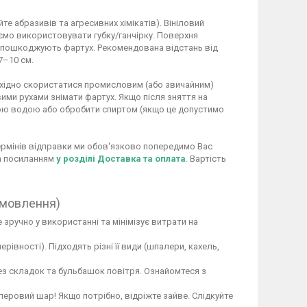
 абразивів та агресивних хімікатів). Вініловий
ємо використовувати губку/ганчірку. Поверхня
не пошкоджують фартух. Рекомендована відстань від
7–10 см.
обхідно скористатися промисловим (або звичайним)
ими рухами знімати фартух. Якщо після зняття на
ою водою або обробити спиртом (якщо це допустимо
 термінів відправки ми обов'язково попередимо Вас
за посиланням
у розділі Доставка та оплата
. Вартість
амовлення)
 зручно у використанні та мінімізує витрати на
вності). Підходять різні її види (шпалери, кахель,
ез складок та бульбашок повітря. Ознайомтеся з
перовий шар! Якщо потрібно, відріжте зайве. Слідкуйте