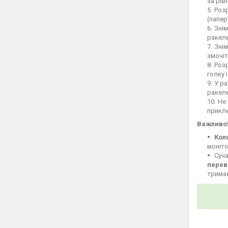
за рів
Розр
(папер
Знім
ракеле
Знім
змочіт
Розр
голку 
У ра
ракел
Не 
прикле
Важливо
Кол
моніто
Суча
перев
тримає