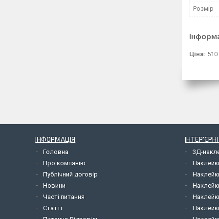
Розмір
Інформ
Ціна:
510
ІНФОРМАЦІЯ
ІНТЕР'ЄРН
Головна
3Д-накл
Про компанію
Наклейк
Публічний договір
Наклейк
Новини
Наклейк
Часті питання
Наклейк
Статті
Наклейки