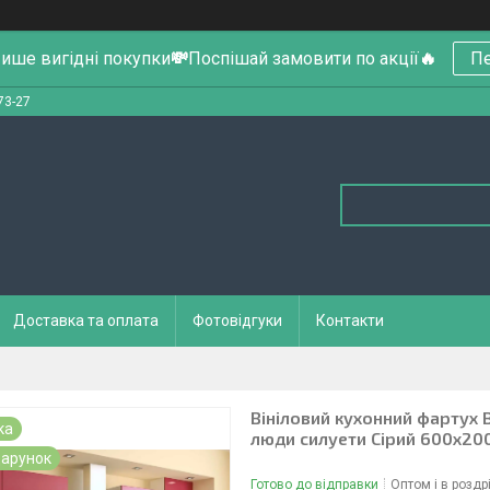
ише вигідні покупки
💸
Поспішай замовити по акції
🔥
Пе
73-27
Доставка та оплата
Фотовідгуки
Контакти
Вініловий кухонний фартух 
ка
люди силуети Сірий 600х20
арунок
Готово до відправки
Оптом і в роздр