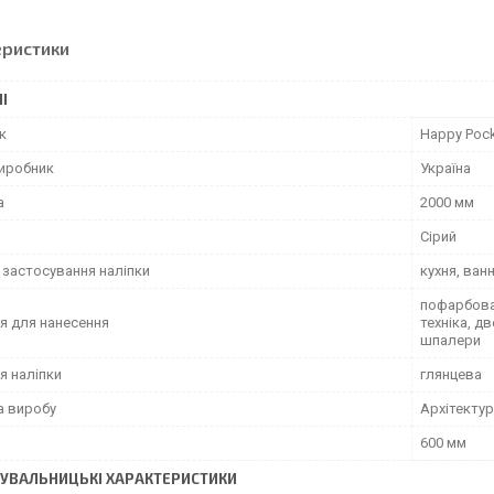
еристики
І
к
Happy Poc
виробник
Україна
а
2000 мм
Сірий
 застосування наліпки
кухня, ван
пофарбован
я для нанесення
техніка, д
шпалери
я наліпки
глянцева
а виробу
Архітектур
600 мм
УВАЛЬНИЦЬКІ ХАРАКТЕРИСТИКИ