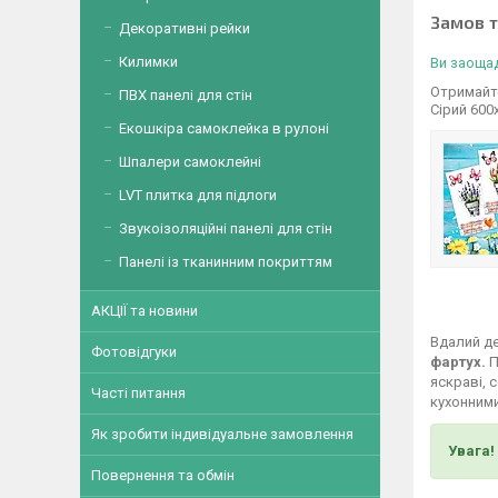
Замов 
Декоративні рейки
Килимки
Ви заощад
Отримайте
ПВХ панелі для стін
Сірий 600
Екошкіра самоклейка в рулоні
Шпалери самоклейні
LVT плитка для підлоги
Звукоізоляційні панелі для стін
Панелі із тканинним покриттям
АКЦІЇ та новини
Вдалий де
Фотовідгуки
фартух.
П
яскраві, 
Часті питання
кухонними
Як зробити індивідуальне замовлення
Увага!
Повернення та обмін