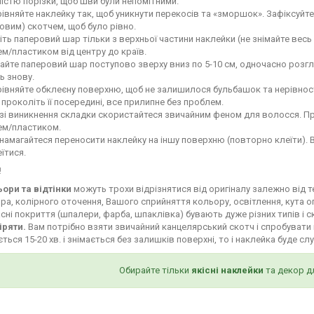
ністю порізки, щоб шви були непомітними.
івняйте наклейку так, щоб уникнути перекосів та «зморшок». Зафіксуй
овим) скотчем, щоб було рівно.
іть паперовий шар тільки з верхньої частини наклейки (не знімайте весь
м/пластиком від центру до країв.
айте паперовий шар поступово зверху вниз по 5-10 см, одночасно роз
ь знову.
івняйте обклеєну поверхню, щоб не залишилося бульбашок та нерівност
і проколіть її посередині, все прилипне без проблем.
зі виникнення складки скористайтеся звичайним феном для волосся. Пр
ем/пластиком.
намагайтеся переносити наклейку на іншу поверхню (повторно клеїти). 
їтися.
!
ьори та відтінки
можуть трохи відрізнятися від оригіналу залежно від 
ра, колірного оточення, Вашого сприйняття кольору, освітлення, кута о
сні покриття (шпалери, фарба, шпаклівка) бувають дуже різних типів і с
іряти.
Вам потрібно взяти звичайний канцелярський скотч і спробувати 
ться 15-20 хв. і знімається без залишків поверхні, то і наклейка буде сл
Обирайте тільки
якісні наклейки
та декор д