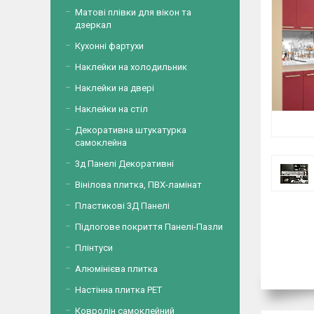
Матові плівки для вікон та
дзеркал
Кухонні фартухи
Наклейки на холодильник
Наклейки на двері
Наклейки на стіл
Декоративна штукатурка
самоклейна
3д Панелі Декоративні
Вінілова плитка, ПВХ-ламінат
Пластикові 3Д Панелі
Підлогове покриття Панелі-Пазли
Плінтуси
Алюмінієва плитка
Настінна плитка PET
Ковролін самоклейний