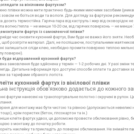
доглядати за вініловим фартухом?
ню плівки можна мити практично будь-якими миючими засобами (уникайте
 зовсім не боїться води та вологи. Для догляду за фартухом рекоменду
а досить термостійка. Гаряча пара від каструль і жир від сковорідок 
а вогню/тепла — не менше 10-20 см, від гарячих поверхонь — не менше 
демонтувати фартух із самоклеючої плівки?
рийде час оновити кухонний фартух, Вам буде не важко його зняти. Не
 щоб розігріти матеріал. Далі, не поспішаючи, поступальними маятников
хні залишаться сліди клею, необхідно промити поверхню теплою мильн
пу поверхні).
и буде відправлений кухонний фартух?
вка замовлення буде здійснена у термін — 1-2 робочих дні. У разі зміни
егідь. Детальна інформація про доступні способи оплати та доставки 
ки за тарифами обраного логіста.
леїти кухонний фартух із вінілової плівки
ьна інструкція обов'язково додається до кожного з
нні фартухи нанесені на транспортувальне полотно і скручені в рулон. Це
лання.
рхня для монтажу має бути чистою та рівною (допускаються невеликі нері
тощо), крім пористих (бетон, гіпсокартон та ін.)
ніше клеїти фартух удвох, це допоможе провести обклеювання рівно, б
кцією з монтажу до початку роботи.
орніть наклейку та прикладіть до поверхні обклеювання. Не знімайте па