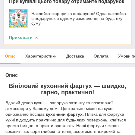
При купівлі цього товару отримайте подарунок
Наклейка-сюрприз в подарунок! Одна наклейка
в подарунок в одному замовленні на будь-яку
суму
Приховати
Опис
Характеристики
Доставка
Оплата
Умови п
Опис
Вініловий кухонний фартух — швидко,
гарно, практично!
Вдалий декор кухні — запорука затишку та позитивної
атмосфери у Вашому домі. Центральне місце на кухні
однозначно посідає
кухонний фартух.
Плівка для фартуха
кухні підходить практично для будь-яких поверхонь, клеїться
просто і міцно, а принти вражають. Наші фартухи яскраві,
соковиті, кольори глибокі та точні, асортимент широкий та