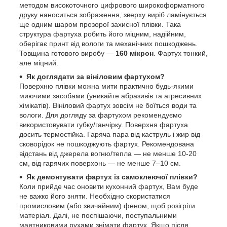
методом високоточного цифрового широкоформатного
друку наноситься зображення, зверху виріб ламінується
ще одним шаром прозорої захисної плівки. Така
структура фартуха робить його міцним, надійним,
оберігає принт від вологи та механічних пошкоджень.
Товщина готового виробу —
160 мікрон
. Фартух тонкий,
але міцний.
Як доглядати за вініловим фартухом?
Поверхню плівки можна мити практично будь-якими
миючими засобами (уникайте абразивів та агресивних
хімікатів). Вініловий фартух зовсім не боїться води та
вологи. Для догляду за фартухом рекомендуємо
використовувати губку/ганчірку. Поверхня фартуха
досить термостійка. Гаряча пара від каструль і жир від
сковорідок не пошкоджують фартух. Рекомендована
відстань від джерела вогню/тепла — не менше 10-20
см, від гарячих поверхонь — не менше 7–10 см.
Як демонтувати фартух із самоклеючої плівки?
Коли прийде час оновити кухонний фартух, Вам буде
не важко його зняти. Необхідно скористатися
промисловим (або звичайним) феном, щоб розігріти
матеріал. Далі, не поспішаючи, поступальними
маятниковими рухами знімати фартух. Якщо після