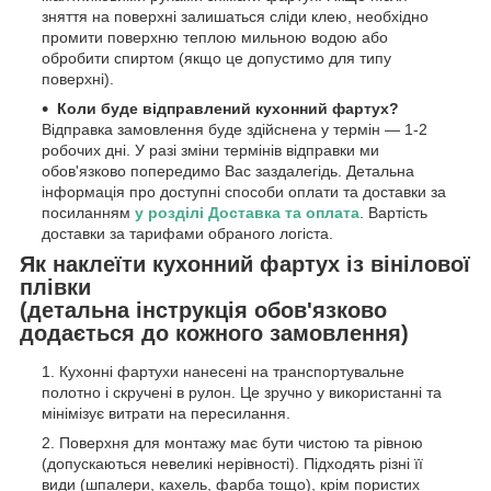
зняття на поверхні залишаться сліди клею, необхідно
промити поверхню теплою мильною водою або
обробити спиртом (якщо це допустимо для типу
поверхні).
Коли буде відправлений кухонний фартух?
Відправка замовлення буде здійснена у термін — 1-2
робочих дні. У разі зміни термінів відправки ми
обов'язково попередимо Вас заздалегідь. Детальна
інформація про доступні способи оплати та доставки за
посиланням
у розділі Доставка та оплата
. Вартість
доставки за тарифами обраного логіста.
Як наклеїти кухонний фартух із вінілової
плівки
(детальна інструкція обов'язково
додається до кожного замовлення)
Кухонні фартухи нанесені на транспортувальне
полотно і скручені в рулон. Це зручно у використанні та
мінімізує витрати на пересилання.
Поверхня для монтажу має бути чистою та рівною
(допускаються невеликі нерівності). Підходять різні її
види (шпалери, кахель, фарба тощо), крім пористих