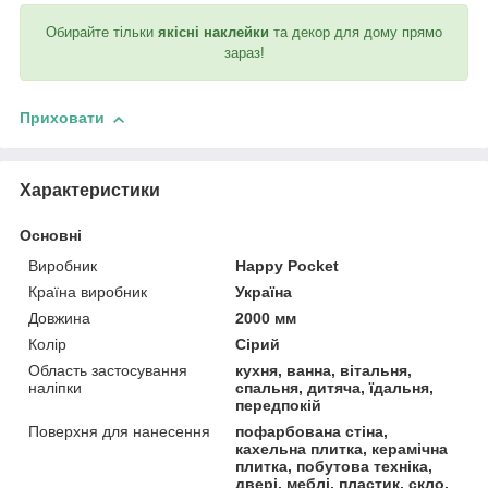
Обирайте тільки
якісні наклейки
та декор для дому прямо
зараз!
Приховати
Характеристики
Основні
Виробник
Happy Pocket
Країна виробник
Україна
Довжина
2000 мм
Колір
Сірий
Область застосування
кухня, ванна, вітальня,
наліпки
спальня, дитяча, їдальня,
передпокій
Поверхня для нанесення
пофарбована стіна,
кахельна плитка, керамічна
плитка, побутова техніка,
двері, меблі, пластик, скло,