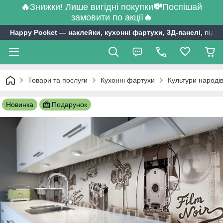
🔥
Знижки! Лише вигідні покупки
💸
Поспішай
замовити по акції
🔥
Happy Pocket ― наклейки, кухонні фартухи, 3Д-панелі, підл
Товари та послуги
Кухонні фартухи
Культури народів
Новинка
Подарунок