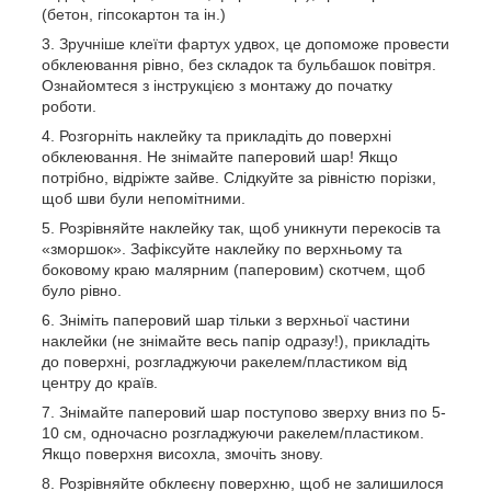
(бетон, гіпсокартон та ін.)
Зручніше клеїти фартух удвох, це допоможе провести
обклеювання рівно, без складок та бульбашок повітря.
Ознайомтеся з інструкцією з монтажу до початку
роботи.
Розгорніть наклейку та прикладіть до поверхні
обклеювання. Не знімайте паперовий шар! Якщо
потрібно, відріжте зайве. Слідкуйте за рівністю порізки,
щоб шви були непомітними.
Розрівняйте наклейку так, щоб уникнути перекосів та
«зморшок». Зафіксуйте наклейку по верхньому та
боковому краю малярним (паперовим) скотчем, щоб
було рівно.
Зніміть паперовий шар тільки з верхньої частини
наклейки (не знімайте весь папір одразу!), прикладіть
до поверхні, розгладжуючи ракелем/пластиком від
центру до країв.
Знімайте паперовий шар поступово зверху вниз по 5-
10 см, одночасно розгладжуючи ракелем/пластиком.
Якщо поверхня висохла, змочіть знову.
Розрівняйте обклеєну поверхню, щоб не залишилося