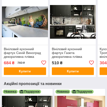
Вініловий кухонний
Вініловий кухонний
Кухо
фартух Синій Виноград
фартух Газета
Троп
декоративна плівка
декоративна плівка
віні
наклейка скіналі ПВХ лоза
наклейка скіналі ПВХ
плів
684
510
304
₴
₴
760 ₴
ягоди Зелений 600х3000
Париж ретро Бежевий
зеле
мм
600х2000 мм
Купити
Купити
Акційні пропозиції та новинки
Новинка
Подарунок
Новинка
Подарунок