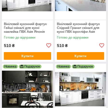
Вініловий кухонний фартух
Вініловий кухонний фартух
Гейші скіналі для кухні
Східний Гранат скіналі для
наклейка ПВХ Азія Японія
кухні ПВХ ієрогліфи Азія
сакура Коричневий 600х2000
Журавель Сірий 600х2000
Готово до відправки
Готово до відправки
мм
мм
510
510
₴
₴
Купити
Купити
Новинка
Подарунок
Новинка
Подарунок