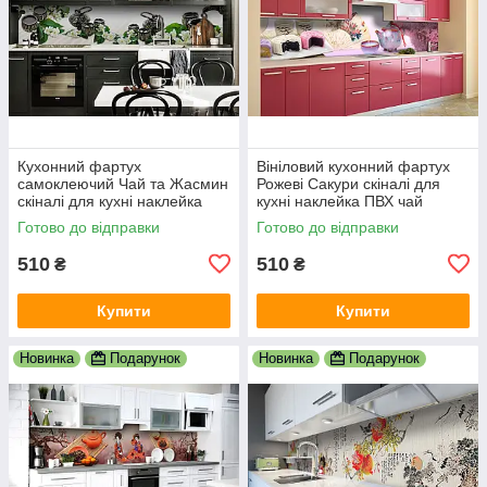
Кухонний фартух
Вініловий кухонний фартух
самоклеючий Чай та Жасмин
Рожеві Сакури скіналі для
скіналі для кухні наклейка
кухні наклейка ПВХ чай
ПВХ азія схід білий 600х2000
Японія Схід Рожевий
Готово до відправки
Готово до відправки
мм
600х2000 мм
510
510
₴
₴
Купити
Купити
Новинка
Подарунок
Новинка
Подарунок