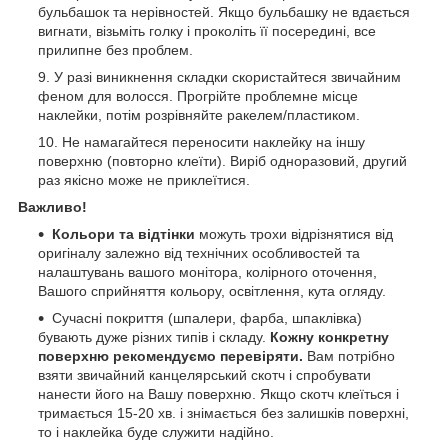
бульбашок та нерівностей. Якщо бульбашку не вдається
вигнати, візьміть голку і проколіть її посередині, все
прилипне без проблем.
У разі виникнення складки скористайтеся звичайним
феном для волосся. Прогрійте проблемне місце
наклейки, потім розрівняйте ракелем/пластиком.
Не намагайтеся переносити наклейку на іншу
поверхню (повторно клеїти). Виріб одноразовий, другий
раз якісно може не приклеїтися.
Важливо!
Кольори та відтінки
можуть трохи відрізнятися від
оригіналу залежно від технічних особливостей та
налаштувань вашого монітора, колірного оточення,
Вашого сприйняття кольору, освітлення, кута огляду.
Сучасні покриття (шпалери, фарба, шпаклівка)
бувають дуже різних типів і складу.
Кожну конкретну
поверхню рекомендуємо перевіряти.
Вам потрібно
взяти звичайний канцелярський скотч і спробувати
нанести його на Вашу поверхню. Якщо скотч клеїться і
тримається 15-20 хв. і знімається без залишків поверхні,
то і наклейка буде служити надійно.