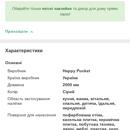
Обирайте тільки
якісні наклейки
та декор для дому прямо
зараз!
Приховати
Характеристики
Основні
Виробник
Happy Pocket
Країна виробник
Україна
Довжина
2000 мм
Колір
Сірий
Область застосування
кухня, ванна, вітальня,
наліпки
спальня, дитяча, їдальня,
передпокій
Поверхня для нанесення
пофарбована стіна,
кахельна плитка, керамічна
плитка, побутова техніка,
двері, меблі, пластик, скло,