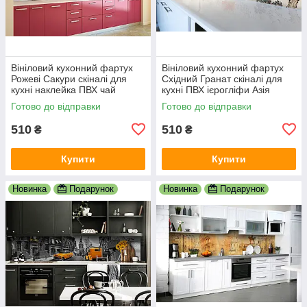
Вініловий кухонний фартух
Вініловий кухонний фартух
Рожеві Сакури скіналі для
Східний Гранат скіналі для
кухні наклейка ПВХ чай
кухні ПВХ ієрогліфи Азія
Японія Схід Рожевий
Журавель Сірий 600х2000
Готово до відправки
Готово до відправки
600х2000 мм
мм
510
510
₴
₴
Купити
Купити
Новинка
Подарунок
Новинка
Подарунок