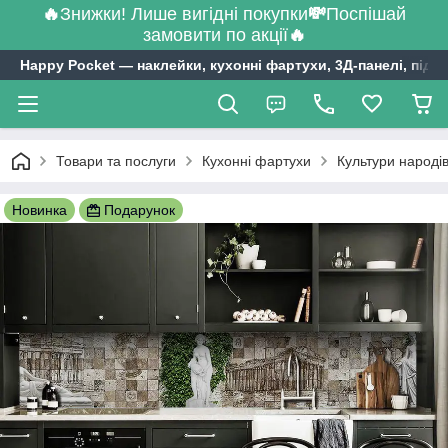
🔥
Знижки! Лише вигідні покупки
💸
Поспішай
замовити по акції
🔥
Happy Pocket ― наклейки, кухонні фартухи, 3Д-панелі, підл
Товари та послуги
Кухонні фартухи
Культури народів
Новинка
Подарунок