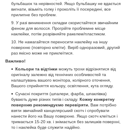
бульбашок та нерівностей. Якщо бульбашку не вдається
вигнати, візьміть голку і проколіть її посередині, все
прилипне без проблем.
У разі виникнення складки скористайтеся звичайним
феном для волосся. Прогрійте проблемне місце
наклейки, потім розрівняйте ракелем/пластиком.
Не намагайтеся переносити наклейку на іншу
поверхню (повторно клеїти). Виріб одноразовий, другий
раз якісно може не приклеїтися.
Важливо!
Кольори та відтінки
можуть трохи відрізнятися від
оригіналу залежно від технічних особливостей та
налаштувань вашого монітора, колірного оточення,
Вашого сприйняття кольору, освітлення, кута огляду.
Сучасні покриття (шпалери, фарба, шпаклівка)
бувають дуже різних типів і складу.
Кожну конкретну
поверхню рекомендуємо перевіряти.
Вам потрібно
взяти звичайний канцелярський скотч і спробувати
нанести його на Вашу поверхню. Якщо скотч клеїться і
тримається 15-20 хв. і знімається без залишків поверхні,
то і наклейка буде служити надійно.