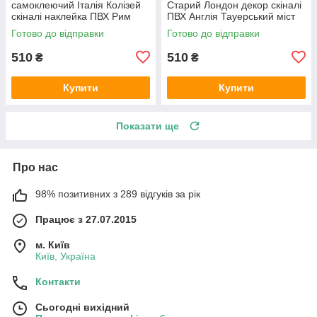
самоклеючий Італія Колізей
Старий Лондон декор скіналі
скіналі наклейка ПВХ Рим
ПВХ Англія Тауерський міст
Античність бежевий 600х2000
ретро Бежевий 600х2000 мм
Готово до відправки
Готово до відправки
мм
510
510
₴
₴
Купити
Купити
Показати ще
Про нас
98% позитивних з 289 відгуків за рік
Працює з 27.07.2015
м. Київ
Київ, Україна
Контакти
Сьогодні вихідний