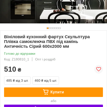
Вініловий кухонний фартух Скульптура
Плівка самоклеюча ПВХ під камінь
Античність Сірий 600х2000 мм
Готово до відправки
Код: Z180810_1
Опт і роздріб
510
₴
485 ₴
від 3 шт.
460 ₴
від 5 шт.
Купити
або