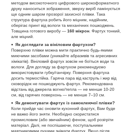
методом високоточного цифрового широкоформатного
друку наноситься зображення, зверху виріб ламінується
ще одним шаром прозорої захисної плівки. Така
структура фартуха робить його міцним, надійним,
оберігає принт від вологи та механічних пошкоджень.
Товщина готового виробу —
160 мікрон
. Фартух тонкий,
але міцний.
Як доглядати за вініловим фартухом?
Поверхню плівки можна мити практично будь-якими
миючими засобами (уникайте абразивів та агресивних
хімікатів). Вініловий фартух зовсім не боїться води та
вологи. Для догляду за фартухом рекомендуємо
використовувати губку/ганчірку. Поверхня фартуха
досить термостійка. Гаряча пара від каструль і жир від
сковорідок не пошкоджують фартух. Рекомендована
відстань від джерела вогню/тепла — не менше 10-20
см, від гарячих поверхонь — не менше 7–10 см.
Як демонтувати фартух із самоклеючої плівки?
Коли прийде час оновити кухонний фартух, Вам буде
не важко його зняти. Необхідно скористатися
промисловим (або звичайним) феном, щоб розігріти
матеріал. Далі, не поспішаючи, поступальними
маятниковими рухами знімати фартух. Якщо після