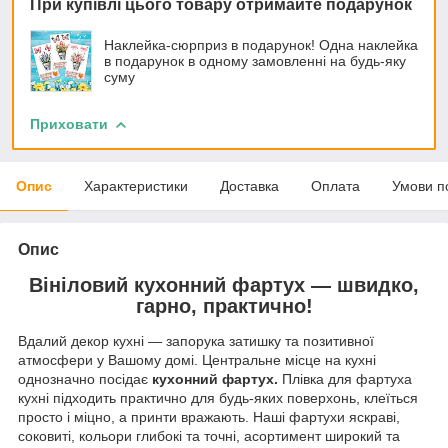
При купівлі цього товару отримайте подарунок
Наклейка-сюрприз в подарунок! Одна наклейка
в подарунок в одному замовленні на будь-яку
суму
Приховати
Опис
Характеристики
Доставка
Оплата
Умови п
Опис
Вініловий кухонний фартух — швидко,
гарно, практично!
Вдалий декор кухні — запорука затишку та позитивної
атмосфери у Вашому домі. Центральне місце на кухні
однозначно посідає
кухонний фартух.
Плівка для фартуха
кухні підходить практично для будь-яких поверхонь, клеїться
просто і міцно, а принти вражають. Наші фартухи яскраві,
соковиті, кольори глибокі та точні, асортимент широкий та