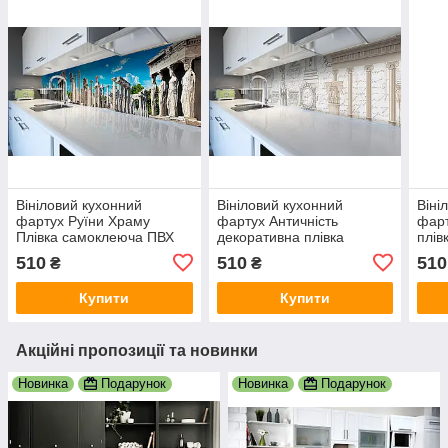
Вініловий кухонний
Вініловий кухонний
Віні
фартух Руїни Храму
фартух Античність
фарт
Плівка самоклеюча ПВХ
декоративна плівка
плів
античність колони
наклейка скіналі ПВХ
камі
510
510
510
₴
₴
Блакитний 600х2000 мм
скульптура колони Сірий
600
600х2000 мм
Купити
Купити
Акційні пропозиції та новинки
Новинка
Подарунок
Новинка
Подарунок