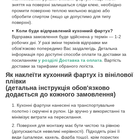
зняття на поверхні залишаться сліди клею, необхідно
промити поверхню теплою мильною водою або
обробити спиртом (якщо це допустимо для типу
поверхні).
Коли буде відправлений кухонний фартух?
Відправка замовлення буде здійснена у термін — 1-2
робочих дні. У разі зміни термінів відправки ми
обов'язково попередимо Вас заздалегідь. Детальна
інформація про доступні способи оплати та доставки за
посиланням
у розділі Доставка та оплата
. Вартість
доставки за тарифами обраного логіста.
Як наклеїти кухонний фартух із вінілової
плівки
(детальна інструкція обов'язково
додається до кожного замовлення)
Кухонні фартухи нанесені на транспортувальне
полотно і скручені в рулон. Це зручно у використанні та
мінімізує витрати на пересилання.
Поверхня для монтажу має бути чистою та рівною
(допускаються невеликі нерівності). Підходять різні її
види (шпалери, кахель, фарба тощо), крім пористих