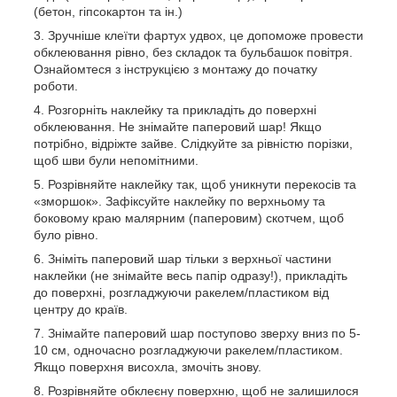
(бетон, гіпсокартон та ін.)
Зручніше клеїти фартух удвох, це допоможе провести
обклеювання рівно, без складок та бульбашок повітря.
Ознайомтеся з інструкцією з монтажу до початку
роботи.
Розгорніть наклейку та прикладіть до поверхні
обклеювання. Не знімайте паперовий шар! Якщо
потрібно, відріжте зайве. Слідкуйте за рівністю порізки,
щоб шви були непомітними.
Розрівняйте наклейку так, щоб уникнути перекосів та
«зморшок». Зафіксуйте наклейку по верхньому та
боковому краю малярним (паперовим) скотчем, щоб
було рівно.
Зніміть паперовий шар тільки з верхньої частини
наклейки (не знімайте весь папір одразу!), прикладіть
до поверхні, розгладжуючи ракелем/пластиком від
центру до країв.
Знімайте паперовий шар поступово зверху вниз по 5-
10 см, одночасно розгладжуючи ракелем/пластиком.
Якщо поверхня висохла, змочіть знову.
Розрівняйте обклеєну поверхню, щоб не залишилося