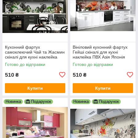
Кухонний фартух
Вініловий кухонний фартух
самоклеючий Чай та Жасмин
Гейші скіналі для кухні
скіналі для кухні наклейка
наклейка ПВХ Азія Японія
ПВХ азія схід білий 600х2000
сакура Коричневий 600х2000
Готово до відправки
Готово до відправки
мм
мм
510
510
₴
₴
Купити
Купити
Новинка
Подарунок
Новинка
Подарунок