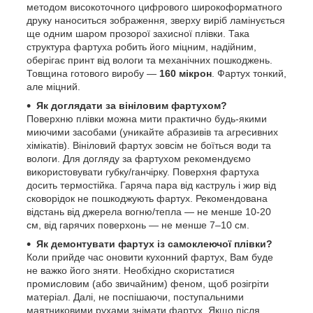
методом високоточного цифрового широкоформатного
друку наноситься зображення, зверху виріб ламінується
ще одним шаром прозорої захисної плівки. Така
структура фартуха робить його міцним, надійним,
оберігає принт від вологи та механічних пошкоджень.
Товщина готового виробу —
160 мікрон
. Фартух тонкий,
але міцний.
Як доглядати за вініловим фартухом?
Поверхню плівки можна мити практично будь-якими
миючими засобами (уникайте абразивів та агресивних
хімікатів). Вініловий фартух зовсім не боїться води та
вологи. Для догляду за фартухом рекомендуємо
використовувати губку/ганчірку. Поверхня фартуха
досить термостійка. Гаряча пара від каструль і жир від
сковорідок не пошкоджують фартух. Рекомендована
відстань від джерела вогню/тепла — не менше 10-20
см, від гарячих поверхонь — не менше 7–10 см.
Як демонтувати фартух із самоклеючої плівки?
Коли прийде час оновити кухонний фартух, Вам буде
не важко його зняти. Необхідно скористатися
промисловим (або звичайним) феном, щоб розігріти
матеріал. Далі, не поспішаючи, поступальними
маятниковими рухами знімати фартух. Якщо після