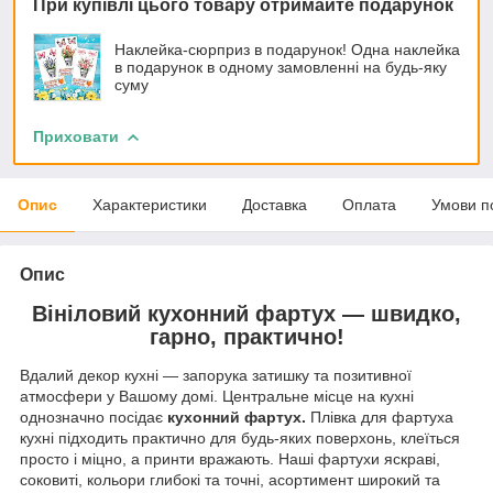
При купівлі цього товару отримайте подарунок
Наклейка-сюрприз в подарунок! Одна наклейка
в подарунок в одному замовленні на будь-яку
суму
Приховати
Опис
Характеристики
Доставка
Оплата
Умови п
Опис
Вініловий кухонний фартух — швидко,
гарно, практично!
Вдалий декор кухні — запорука затишку та позитивної
атмосфери у Вашому домі. Центральне місце на кухні
однозначно посідає
кухонний фартух.
Плівка для фартуха
кухні підходить практично для будь-яких поверхонь, клеїться
просто і міцно, а принти вражають. Наші фартухи яскраві,
соковиті, кольори глибокі та точні, асортимент широкий та