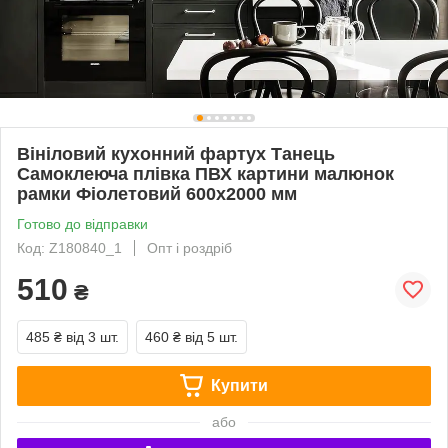
Вініловий кухонний фартух Танець
Самоклеюча плівка ПВХ картини малюнок
рамки Фіолетовий 600х2000 мм
Готово до відправки
Код: Z180840_1
Опт і роздріб
510
₴
485 ₴
від 3 шт.
460 ₴
від 5 шт.
Купити
або