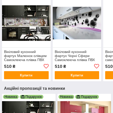
Вініловий кухонний
Вініловий кухонний
Віні
фартух Малюнок олівцем
фартух Чорні Сфери
фарт
Самоклеюча плівка ПВХ
Самоклеюча плівка ПВХ
само
Люди місто Зелений
кулі абстракція
скін
510
510
510
₴
₴
600х2000 мм
Фіолетовий 600х2000 мм
Жов
Купити
Купити
Акційні пропозиції та новинки
Новинка
Подарунок
Новинка
Подарунок