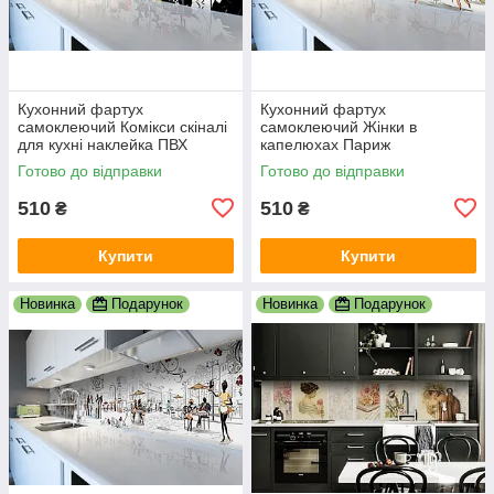
Кухонний фартух
Кухонний фартух
самоклеючий Комікси скіналі
самоклеючий Жінки в
для кухні наклейка ПВХ
капелюхах Париж
малюнок люди білий
мальований скіналі для кухні
Готово до відправки
Готово до відправки
600х2000 мм
наклейка ПВХ беж 600х2000
мм
510
510
₴
₴
Купити
Купити
Новинка
Подарунок
Новинка
Подарунок