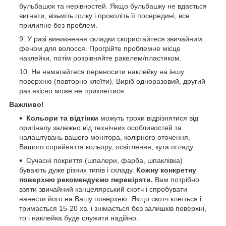
бульбашок та нерівностей. Якщо бульбашку не вдається
вигнати, візьміть голку і проколіть її посередині, все
прилипне без проблем.
У разі виникнення складки скористайтеся звичайним
феном для волосся. Прогрійте проблемне місце
наклейки, потім розрівняйте ракелем/пластиком.
Не намагайтеся переносити наклейку на іншу
поверхню (повторно клеїти). Виріб одноразовий, другий
раз якісно може не приклеїтися.
Важливо!
Кольори та відтінки
можуть трохи відрізнятися від
оригіналу залежно від технічних особливостей та
налаштувань вашого монітора, колірного оточення,
Вашого сприйняття кольору, освітлення, кута огляду.
Сучасні покриття (шпалери, фарба, шпаклівка)
бувають дуже різних типів і складу.
Кожну конкретну
поверхню рекомендуємо перевіряти.
Вам потрібно
взяти звичайний канцелярський скотч і спробувати
нанести його на Вашу поверхню. Якщо скотч клеїться і
тримається 15-20 хв. і знімається без залишків поверхні,
то і наклейка буде служити надійно.