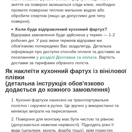
зняття на поверхні залишаться сліди клею, необхідно
промити поверхню теплою мильною водою або
обробити спиртом (якщо це допустимо для типу
поверхні).
Коли буде відправлений кухонний фартух?
Відправка замовлення буде здійснена у термін — 1-2
робочих дні. У разі зміни термінів відправки ми
обов'язково попередимо Вас заздалегідь. Детальна
інформація про доступні способи оплати та доставки за
посиланням
у розділі Доставка та оплата
. Вартість
доставки за тарифами обраного логіста.
Як наклеїти кухонний фартух із вінілової
плівки
(детальна інструкція обов'язково
додається до кожного замовлення)
Кухонні фартухи нанесені на транспортувальне
полотно і скручені в рулон. Це зручно у використанні та
мінімізує витрати на пересилання.
Поверхня для монтажу має бути чистою та рівною
(допускаються невеликі нерівності). Підходять різні її
види (шпалери, кахель, фарба тощо), крім пористих