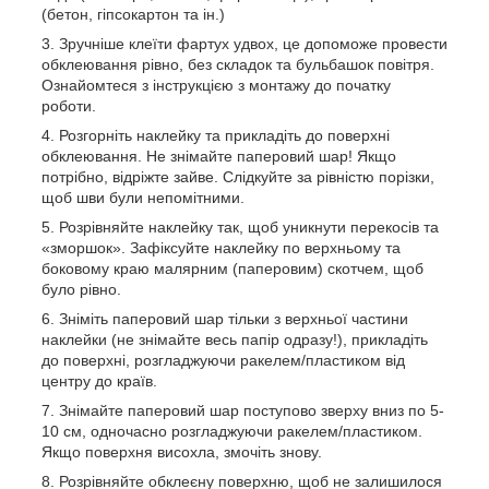
(бетон, гіпсокартон та ін.)
Зручніше клеїти фартух удвох, це допоможе провести
обклеювання рівно, без складок та бульбашок повітря.
Ознайомтеся з інструкцією з монтажу до початку
роботи.
Розгорніть наклейку та прикладіть до поверхні
обклеювання. Не знімайте паперовий шар! Якщо
потрібно, відріжте зайве. Слідкуйте за рівністю порізки,
щоб шви були непомітними.
Розрівняйте наклейку так, щоб уникнути перекосів та
«зморшок». Зафіксуйте наклейку по верхньому та
боковому краю малярним (паперовим) скотчем, щоб
було рівно.
Зніміть паперовий шар тільки з верхньої частини
наклейки (не знімайте весь папір одразу!), прикладіть
до поверхні, розгладжуючи ракелем/пластиком від
центру до країв.
Знімайте паперовий шар поступово зверху вниз по 5-
10 см, одночасно розгладжуючи ракелем/пластиком.
Якщо поверхня висохла, змочіть знову.
Розрівняйте обклеєну поверхню, щоб не залишилося