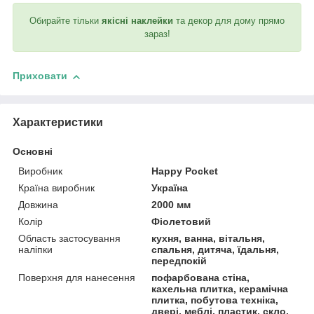
Обирайте тільки
якісні наклейки
та декор для дому прямо
зараз!
Приховати
Характеристики
Основні
Виробник
Happy Pocket
Країна виробник
Україна
Довжина
2000 мм
Колір
Фіолетовий
Область застосування
кухня, ванна, вітальня,
наліпки
спальня, дитяча, їдальня,
передпокій
Поверхня для нанесення
пофарбована стіна,
кахельна плитка, керамічна
плитка, побутова техніка,
двері, меблі, пластик, скло,