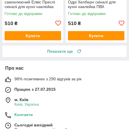
самоклеючий Елвіс Преслі
Одрі Хепберн скіналі для
скіналі для кухні наклейка
кухні наклейка ПВХ
ПВХ ретро співаки сірий
персонажі ретро Чорно-білий
Готово до відправки
Готово до відправки
600х2000 мм
600х2000 мм
510
510
₴
₴
Купити
Купити
Показати ще
Про нас
98% позитивних з 290 відгуків за рік
Працює з 27.07.2015
м. Київ
Київ, Україна
Контакти
Сьогодні вихідний