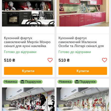
Кухонний фартух
Кухонний фартух
самоклеючий Мерлін Монро
самоклеючий Малюнок
скіналі для кухні наклейка
Особи та Ліхтарі скіналі для
ПВХ дівчина люди чорний
кухні наклейка ПВХ люди
Готово до відправки
Готово до відправки
600х2000 мм
зелений 600х2000 мм
510
510
₴
₴
Купити
Купити
Новинка
Подарунок
Новинка
Подарунок