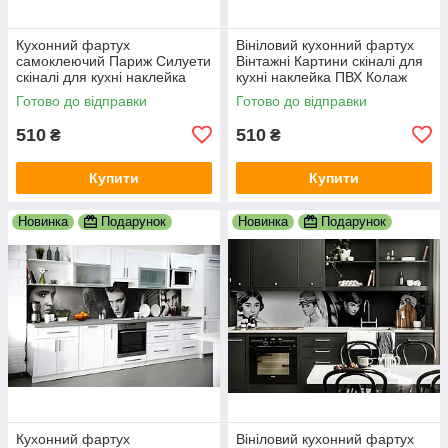
Кухонний фартух
Вініловий кухонний фартух
самоклеючий Париж Силуети
Вінтажні Картини скіналі для
скіналі для кухні наклейка
кухні наклейка ПВХ Колаж
ПВХ люди мальований
Люди Бежевий 600х2000 мм
Готово до відправки
Готово до відправки
вулиця 600х2000 мм
510
510
₴
₴
Купити
Купити
Новинка
Подарунок
Новинка
Подарунок
Кухонний фартух
Вініловий кухонний фартух