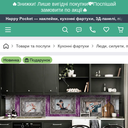
🔥
Знижки! Лише вигідні покупки
💸
Поспішай
замовити по акції
🔥
Happy Pocket ― наклейки, кухонні фартухи, 3Д-панелі, підл
Товари та послуги
Кухонні фартухи
Люди, силуети, 
Новинка
Подарунок