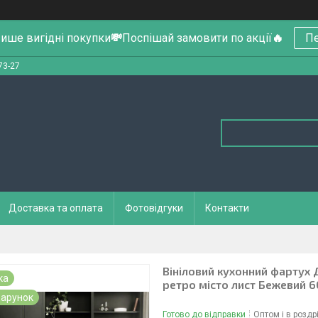
ише вигідні покупки
💸
Поспішай замовити по акції
🔥
Пе
73-27
Доставка та оплата
Фотовідгуки
Контакти
Вініловий кухонний фартух Д
ка
ретро місто лист Бежевий 
арунок
Готово до відправки
Оптом і в роздр