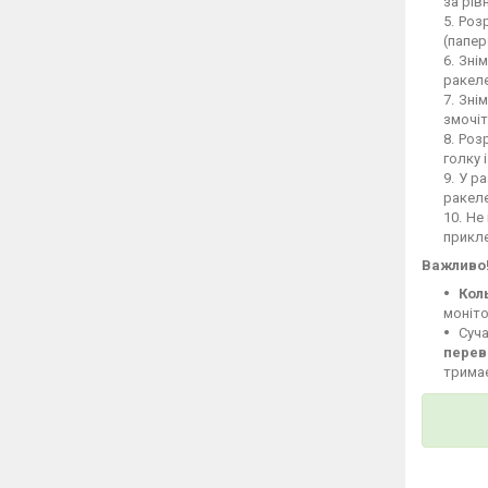
за рів
Розр
(папер
Знім
ракеле
Знім
змочіт
Розр
голку 
У ра
ракел
Не 
прикле
Важливо
Кол
моніто
Суча
перев
тримає