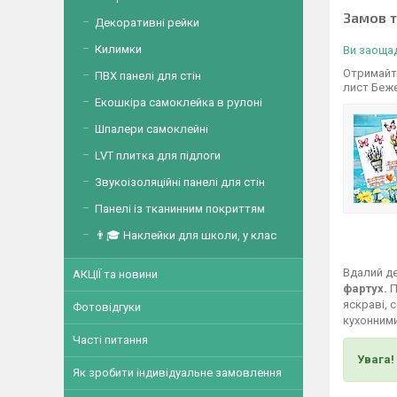
Замов 
Декоративні рейки
Килимки
Ви заощад
Отримайте
ПВХ панелі для стін
лист Беж
Екошкіра самоклейка в рулоні
Шпалери самоклейні
LVT плитка для підлоги
Звукоізоляційні панелі для стін
Панелі із тканинним покриттям
👨🎓 Наклейки для школи, у клас
Вдалий де
АКЦІЇ та новини
фартух.
П
яскраві, 
Фотовідгуки
кухонними
Часті питання
Увага!
Як зробити індивідуальне замовлення