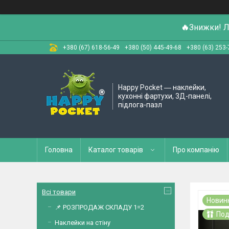
🔥
Знижки! Л
+380 (67) 618-56-49
+380 (50) 445-49-68
+380 (63) 253-
Happy Pocket ― наклейки,
кухонні фартухи, 3Д-панелі,
підлога-пазл
Головна
Каталог товарів
Про компанію
Всі товари
Новин
📌 РОЗПРОДАЖ СКЛАДУ 1=2
Под
Наклейки на стіну