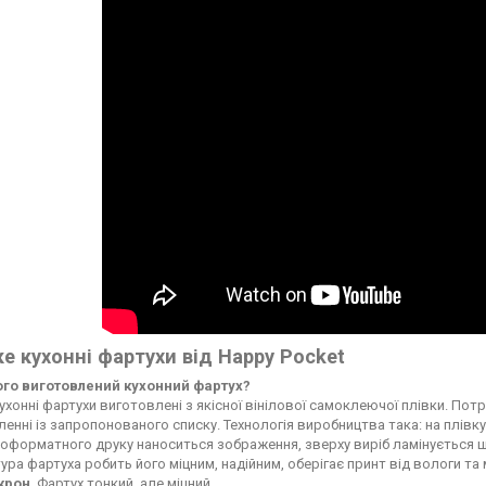
е кухонні фартухи від Happy Pocket
чого виготовлений кухонний фартух?
ухонні фартухи виготовлені з якісної вінілової самоклеючої плівки. По
енні із запропонованого списку. Технологія виробництва така: на плі
форматного друку наноситься зображення, зверху виріб ламінується ще
ура фартуха робить його міцним, надійним, оберігає принт від вологи т
ікрон
. Фартух тонкий, але міцний.