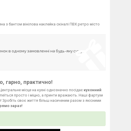
на з бантом вінілова наклейка скіналі ПВХ ретро місто
нок в одному замовленні на будь-яку суму
, гарно, практично!
Центральне місце на кухні однозначно посідає
кухонний
леїться просто і міцно, а принти вражають. Наші фартухи
й! Зробіть своє життя більш насиченим разом з якісними
рямо зараз!