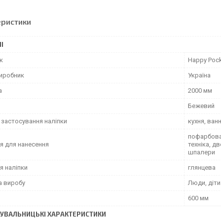
еристики
І
к
Happy Poc
виробник
Україна
а
2000 мм
Бежевий
 застосування наліпки
кухня, ван
пофарбован
я для нанесення
техніка, д
шпалери
я наліпки
глянцева
а виробу
Люди, діти
600 мм
УВАЛЬНИЦЬКІ ХАРАКТЕРИСТИКИ