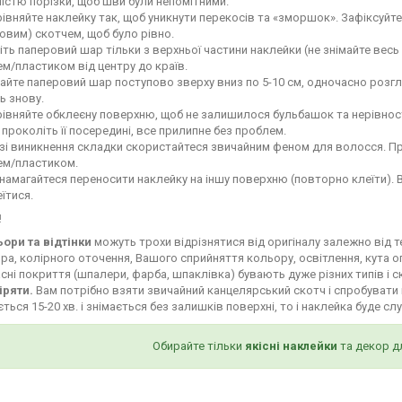
ністю порізки, щоб шви були непомітними.
івняйте наклейку так, щоб уникнути перекосів та «зморшок». Зафіксуй
овим) скотчем, щоб було рівно.
іть паперовий шар тільки з верхньої частини наклейки (не знімайте весь
м/пластиком від центру до країв.
айте паперовий шар поступово зверху вниз по 5-10 см, одночасно роз
ь знову.
івняйте обклеєну поверхню, щоб не залишилося бульбашок та нерівност
і проколіть її посередині, все прилипне без проблем.
зі виникнення складки скористайтеся звичайним феном для волосся. Пр
ем/пластиком.
намагайтеся переносити наклейку на іншу поверхню (повторно клеїти). 
їтися.
!
ьори та відтінки
можуть трохи відрізнятися від оригіналу залежно від 
ра, колірного оточення, Вашого сприйняття кольору, освітлення, кута о
сні покриття (шпалери, фарба, шпаклівка) бувають дуже різних типів і с
іряти.
Вам потрібно взяти звичайний канцелярський скотч і спробувати 
ться 15-20 хв. і знімається без залишків поверхні, то і наклейка буде сл
Обирайте тільки
якісні наклейки
та декор д