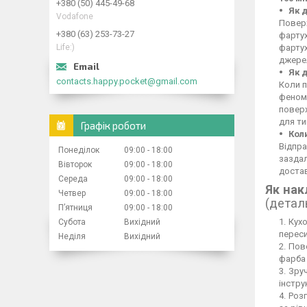
+380 (50) 445-49-68
Як 
Vodafone
Поверх
+380 (63) 253-73-27
фартух
Life:)
фартух
джерел
Як 
contacts.happy.pocket@gmail.com
Коли п
феном,
повер
для ти
Графік роботи
Кол
Відпра
Понеділок
09:00
18:00
заздал
Вівторок
09:00
18:00
достав
Середа
09:00
18:00
Як нак
Четвер
09:00
18:00
(детал
Пʼятниця
09:00
18:00
Кухо
Субота
Вихідний
переси
Неділя
Вихідний
Пове
фарба 
Зруч
інстру
Розг