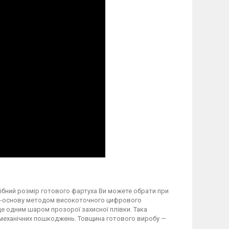
трібний розмір готового фартуха Ви можете обрати при
вку-основу методом високоточного цифрового
 одним шаром прозорої захисної плівки. Така
а механічних пошкоджень. Товщина готового виробу —