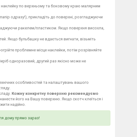
те наклейку по верхньому та боковому краю малярним
 папір одразу!), прикладіть до поверхні, розгладжуючи
гладжуючи ракелем/пластиком. Якщо поверхня висохла,
ей. Якщо бульбашку не вдається вигнати, візьміть
огрійте проблемне місце наклейки, потім розрівняйте
Виріб одноразовий, другий раз якісно може не
технічних особливостей та налаштувань вашого
гляду.
кладу.
Кожну конкретну поверхню рекомендуємо
нанести його на Вашу поверхню. Якщо скотч клеїться і
ужити надійно.
ля дому прямо зараз!