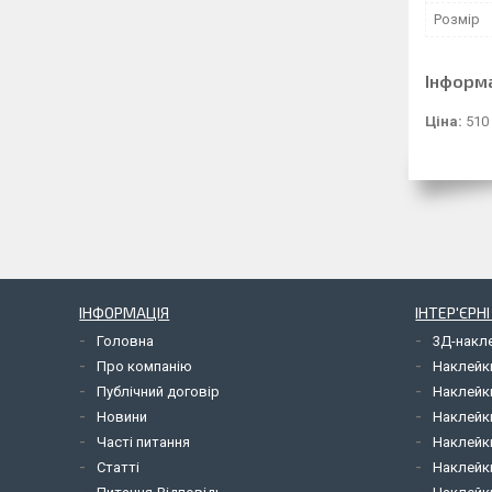
Розмір
Інформ
Ціна:
510
ІНФОРМАЦІЯ
ІНТЕР'ЄРН
Головна
3Д-накл
Про компанію
Наклейк
Публічний договір
Наклейк
Новини
Наклейк
Часті питання
Наклейк
Статті
Наклейки