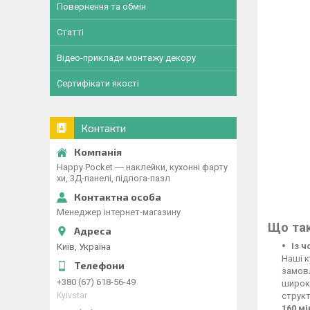
Повернення та обмін
Статті
Відео-приклади монтажу декору
Сертифікати якості
Контакти
Happy Pocket ― наклейки, кухонні фарту
хи, 3Д-панелі, підлога-пазл
Менеджер інтернет-магазину
Що так
Із 
Київ, Україна
Наші к
замовл
+380 (67) 618-56-49
широко
Kyivstar
структ
160 м