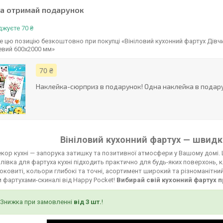
та отримай подарунок
жуєте 70 ₴
 цю позицію безкоштовно при покупці «Вініловий кухонний фартух Дівчи
евий 600х2000 мм»
70 ₴
Наклейка-сюрприз в подарунок! Одна наклейка в подару
Вініловий кухонний фартух — швидко
кор кухні — запорука затишку та позитивної атмосфери у Вашому домі. 
лівка для фартуха кухні підходить практично для будь-яких поверхонь, к
соковиті, кольори глибокі та точні, асортимент широкий та різноманітни
 фартухами-скиналі від Happy Pocket!
Вибирай свій кухонний фартух п
Знижка при замовленні
від 3 шт.
!