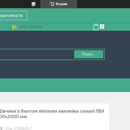
Кошик
реглянути
Київ, Україна
Пошук...
івчина з бантом вінілова наклейка скіналі ПВХ
600х2000 мм
іб
Код:
Z180845_1