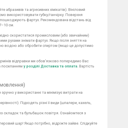
 абразивів та агресивних хімікатів). Вініловий
ємо використовувати губку/ганчірку. Поверхня
не пошкоджують фартух. Рекомендована відстань від
7–10 см.
обхідно скористатися промисловим (або звичайним)
ими рухами знімати фартух. Якщо після зняття на
ою водою або обробити спиртом (якщо це допустимо
 термінів відправки ми обов'язково попередимо Вас
за посиланням
у розділі Доставка та оплата
. Вартість
амовлення)
 зручно у використанні та мінімізує витрати на
вності). Підходять різні її види (шпалери, кахель,
ез складок та бульбашок повітря. Ознайомтеся з
перовий шар! Якщо потрібно, відріжте зайве. Слідкуйте