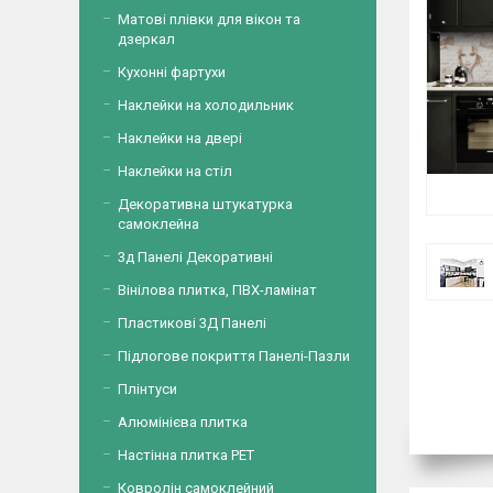
Матові плівки для вікон та
дзеркал
Кухонні фартухи
Наклейки на холодильник
Наклейки на двері
Наклейки на стіл
Декоративна штукатурка
самоклейна
3д Панелі Декоративні
Вінілова плитка, ПВХ-ламінат
Пластикові 3Д Панелі
Підлогове покриття Панелі-Пазли
Плінтуси
Алюмінієва плитка
Настінна плитка PET
Ковролін самоклейний