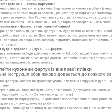
доглядати за вініловим фартухом?
ню плівки можна мити практично будь-якими миючими засобами (уникайте
 зовсім не боїться води та вологи. Для догляду за фартухом рекоменду
а досить термостійка. Гаряча пара від каструль і жир від сковорідок 
а вогню/тепла — не менше 10-20 см, від гарячих поверхонь — не менше 
демонтувати фартух із самоклеючої плівки?
рийде час оновити кухонний фартух, Вам буде не важко його зняти. Не
 щоб розігріти матеріал. Далі, не поспішаючи, поступальними маятников
хні залишаться сліди клею, необхідно промити поверхню теплою мильн
пу поверхні).
и буде відправлений кухонний фартух?
вка замовлення буде здійснена у термін — 1-2 робочих дні. У разі зміни
егідь. Детальна інформація про доступні способи оплати та доставки 
ки за тарифами обраного логіста.
леїти кухонний фартух із вінілової плівки
ьна інструкція обов'язково додається до кожного з
нні фартухи нанесені на транспортувальне полотно і скручені в рулон. Це
лання.
рхня для монтажу має бути чистою та рівною (допускаються невеликі нері
тощо), крім пористих (бетон, гіпсокартон та ін.)
ніше клеїти фартух удвох, це допоможе провести обклеювання рівно, б
кцією з монтажу до початку роботи.
орніть наклейку та прикладіть до поверхні обклеювання. Не знімайте па