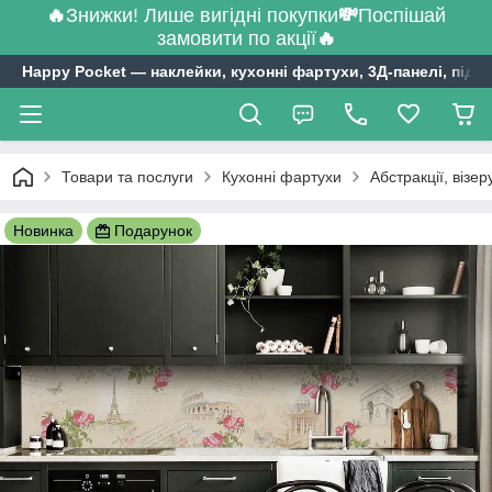
🔥
Знижки! Лише вигідні покупки
💸
Поспішай
замовити по акції
🔥
Happy Pocket ― наклейки, кухонні фартухи, 3Д-панелі, підл
Товари та послуги
Кухонні фартухи
Абстракції, візе
Новинка
Подарунок