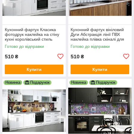
Кухонний фартух Класика
Кухонний фартух вініловий
фотодрук наклейка на стіну
Дуги Абстракція лінії ПВХ
кухні королівський стиль
наклейка плівка скіналі для
абстракція 600х2000 мм
кухні сірий 600х2000 мм
Готово до відправки
Готово до відправки
510
510
₴
₴
Купити
Купити
Новинка
Подарунок
Новинка
Подарунок