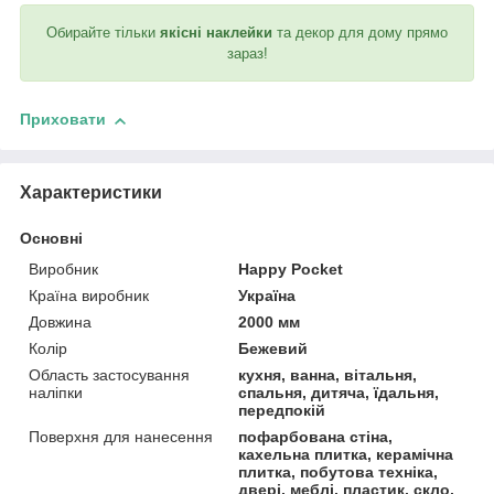
Обирайте тільки
якісні наклейки
та декор для дому прямо
зараз!
Приховати
Характеристики
Основні
Виробник
Happy Pocket
Країна виробник
Україна
Довжина
2000 мм
Колір
Бежевий
Область застосування
кухня, ванна, вітальня,
наліпки
спальня, дитяча, їдальня,
передпокій
Поверхня для нанесення
пофарбована стіна,
кахельна плитка, керамічна
плитка, побутова техніка,
двері, меблі, пластик, скло,