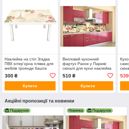
Наклейка на стіл Згадка
Вініловий кухонний
Кухо
ПВХ інтер'єрна плівка для
фартух Ранок у Парижі
сам
меблів троянди башта
скіналі для кухні наклейка
скін
колізей Бежевий 600х1200
ПВХ троянди вінтаж ретро
ПВХ 
300
510
539
₴
₴
мм
кави Рожевий 600х2000
зеле
мм
Купити
Купити
Акційні пропозиції та новинки
Подарунок
Новинка
Подарунок