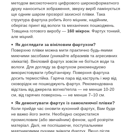
методом високоточного цифрового широкоформатного
друку наноситься зображення, зверху виріб ламінується
ще одним шаром прозорої захисної плівки. Така
структура фартуха робить його міцним, надійним,
оберігає принт від вологи та механічних пошкоджень.
Товщина готового виробу —
160 мікрон
. Фартух тонкий,
але міцний.
Як доглядати за вініловим фартухом?
Поверхню плівки можна мити практично будь-якими
миючими засобами (уникайте абразивів та агресивних
хімікатів). Вініловий фартух зовсім не боїться води та
вологи. Для догляду за фартухом рекомендуємо
використовувати губку/ганчірку. Поверхня фартуха
досить термостійка. Гаряча пара від каструль і жир від
сковорідок не пошкоджують фартух. Рекомендована
відстань від джерела вогню/тепла — не менше 10-20
см, від гарячих поверхонь — не менше 7–10 см.
Як демонтувати фартух із самоклеючої плівки?
Коли прийде час оновити кухонний фартух, Вам буде
не важко його зняти. Необхідно скористатися
промисловим (або звичайним) феном, щоб розігріти
матеріал. Далі, не поспішаючи, поступальними
маятниковими рухами знімати фартух. Якщо після