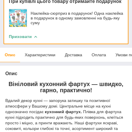
При купівлі цього товару отримайте подарунок
Наклейка-сюрприз в подарунок! Одна наклейка
в подарунок в одному замовленні на будь-яку
суму
Приховати
Опис
Характеристики
Доставка
Оплата
Умови п
Опис
Вініловий кухонний фартух — швидко,
гарно, практично!
Вдалий декор кухні — запорука затишку та позитивної
атмосфери у Вашому домі. Центральне місце на кухні
однозначно посідає
кухонний фартух.
Плівка для фартуха
кухні підходить практично для будь-яких поверхонь, клеїться
просто і міцно, а принти вражають. Наші фартухи яскраві,
соковиті, кольори глибокі та точні, асортимент широкий та