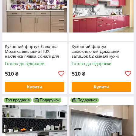
Кухонний фартух Лаванда
Кухонний фартух
Мозаїка вініловий ПВХ
самоклеючий Домашній
наклейка плівка скіналі для
затишок 02 скіналі кухні
кухні фіолетовий 600х2000
наклейка ПВХ Париж
Готово до відправки
Готово до відправки
мм
Ейфелева вежа 600х2000 мм
510
510
₴
₴
Купити
Купити
Топ продажів
Подарунок
Подарунок