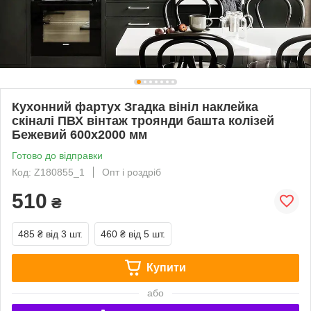
Кухонний фартух Згадка вініл наклейка
скіналі ПВХ вінтаж троянди башта колізей
Бежевий 600х2000 мм
Готово до відправки
Код: Z180855_1
Опт і роздріб
510
₴
485 ₴
від 3 шт.
460 ₴
від 5 шт.
Купити
або