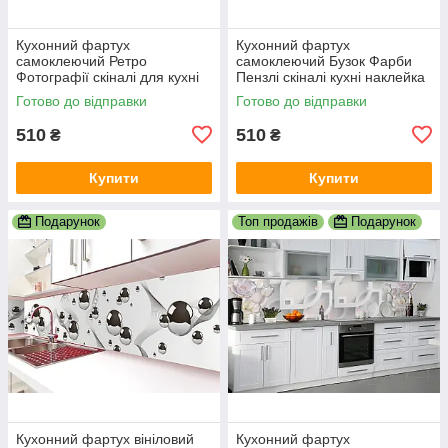
Кухонний фартух
Кухонний фартух
самоклеючий Ретро
самоклеючий Бузок Фарби
Фотографії скіналі для кухні
Пензлі скіналі кухні наклейка
наклейка ПВХ Вінтаж
ПВХ дошки фіолетовий
Готово до відправки
Готово до відправки
бежевий 600х2000 мм
600х2000 мм
510
510
₴
₴
Купити
Купити
Подарунок
Топ продажів
Подарунок
Кухонний фартух вініловий
Кухонний фартух