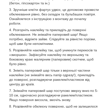
(бетон, гіпсокартон та ін.)
Зручніше клеїти фартух удвох, це допоможе провести
обклеювання рівно, без складок та бульбашок повітря.
Ознайомтеся з інструкцією з монтажу до початку
роботи.
Розгорніть наклейку та прикладіть до поверхні
обклеювання. Не знімайте паперовий шар! Якщо
потрібно, відріжте зайве. Слідкуйте за рівністю порізки,
щоб шви були непомітними.
Розрівняйте наклейку так, щоб уникнути перекосів та
«зморшок». Зафіксуйте наклейку по верхньому та
боковому краю малярним (паперовим) скотчем, щоб
було рівно.
Зніміть паперовий шар тільки з верхньої частини
наклейки (не знімайте весь папір одразу!), прикладіть
до поверхні, розгладжуючи ракелем/пластиком від
центру до країв.
Знімайте паперовий шар поступово зверху вниз по 5-
10 см, одночасно розгладжуючи ракелем/пластиком.
Якщо поверхня висохла, змочіть знову.
Розрівняйте обклеєну поверхню, щоб не залишилося