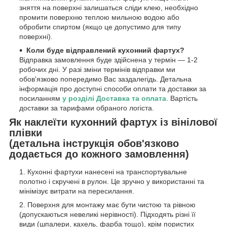
зняття на поверхні залишаться сліди клею, необхідно
промити поверхню теплою мильною водою або
обробити спиртом (якщо це допустимо для типу
поверхні).
Коли буде відправлений кухонний фартух?
Відправка замовлення буде здійснена у термін — 1-2
робочих дні. У разі зміни термінів відправки ми
обов'язково попередимо Вас заздалегідь. Детальна
інформація про доступні способи оплати та доставки за
посиланням
у розділі Доставка та оплата
. Вартість
доставки за тарифами обраного логіста.
Як наклеїти кухонний фартух із вінілової
плівки
(детальна інструкція обов'язково
додається до кожного замовлення)
Кухонні фартухи нанесені на транспортувальне
полотно і скручені в рулон. Це зручно у використанні та
мінімізує витрати на пересилання.
Поверхня для монтажу має бути чистою та рівною
(допускаються невеликі нерівності). Підходять різні її
види (шпалери, кахель, фарба тощо), крім пористих