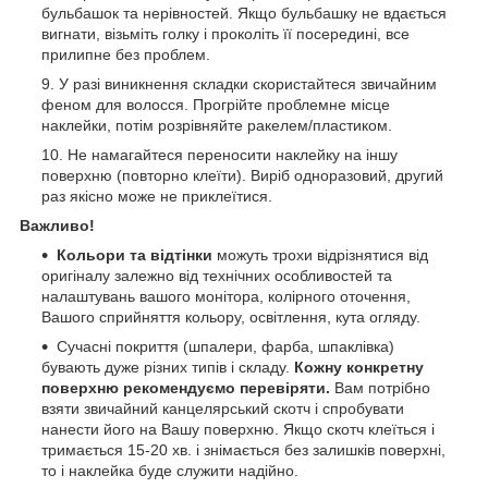
бульбашок та нерівностей. Якщо бульбашку не вдається
вигнати, візьміть голку і проколіть її посередині, все
прилипне без проблем.
У разі виникнення складки скористайтеся звичайним
феном для волосся. Прогрійте проблемне місце
наклейки, потім розрівняйте ракелем/пластиком.
Не намагайтеся переносити наклейку на іншу
поверхню (повторно клеїти). Виріб одноразовий, другий
раз якісно може не приклеїтися.
Важливо!
Кольори та відтінки
можуть трохи відрізнятися від
оригіналу залежно від технічних особливостей та
налаштувань вашого монітора, колірного оточення,
Вашого сприйняття кольору, освітлення, кута огляду.
Сучасні покриття (шпалери, фарба, шпаклівка)
бувають дуже різних типів і складу.
Кожну конкретну
поверхню рекомендуємо перевіряти.
Вам потрібно
взяти звичайний канцелярський скотч і спробувати
нанести його на Вашу поверхню. Якщо скотч клеїться і
тримається 15-20 хв. і знімається без залишків поверхні,
то і наклейка буде служити надійно.