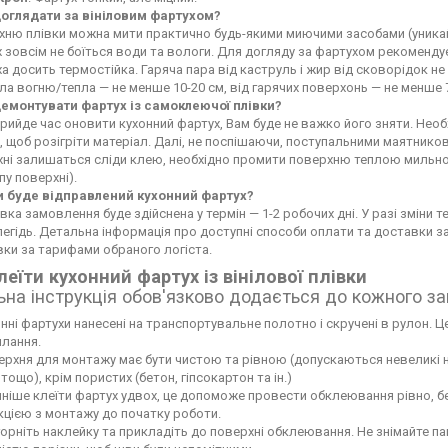
доглядати за вініловим фартухом?
ню плівки можна мити практично будь-якими миючими засобами (уникайте
 зовсім не боїться води та вологи. Для догляду за фартухом рекоменду
а досить термостійка. Гаряча пара від каструль і жир від сковорідок 
а вогню/тепла — не менше 10-20 см, від гарячих поверхонь — не менше 
демонтувати фартух із самоклеючої плівки?
рийде час оновити кухонний фартух, Вам буде не важко його зняти. Не
 щоб розігріти матеріал. Далі, не поспішаючи, поступальними маятников
хні залишаться сліди клею, необхідно промити поверхню теплою мильн
пу поверхні).
и буде відправлений кухонний фартух?
вка замовлення буде здійснена у термін — 1-2 робочих дні. У разі зміни
егідь. Детальна інформація про доступні способи оплати та доставки 
ки за тарифами обраного логіста.
леїти кухонний фартух із вінілової плівки
ьна інструкція обов'язково додається до кожного з
нні фартухи нанесені на транспортувальне полотно і скручені в рулон. Це
лання.
рхня для монтажу має бути чистою та рівною (допускаються невеликі нері
тощо), крім пористих (бетон, гіпсокартон та ін.)
ніше клеїти фартух удвох, це допоможе провести обклеювання рівно, б
кцією з монтажу до початку роботи.
орніть наклейку та прикладіть до поверхні обклеювання. Не знімайте па