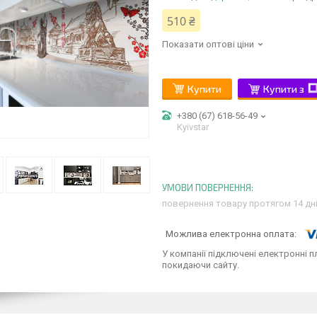
510 ₴
Показати оптові ціни
Купити
Купити з
+380 (67) 618-56-49
Kyivstar
повернення товару протягом 14 дн
У компанії підключені електронні п
покидаючи сайту.