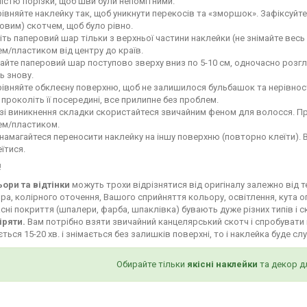
ністю порізки, щоб шви були непомітними.
івняйте наклейку так, щоб уникнути перекосів та «зморшок». Зафіксуй
овим) скотчем, щоб було рівно.
іть паперовий шар тільки з верхньої частини наклейки (не знімайте весь
м/пластиком від центру до країв.
айте паперовий шар поступово зверху вниз по 5-10 см, одночасно роз
ь знову.
івняйте обклеєну поверхню, щоб не залишилося бульбашок та нерівност
і проколіть її посередині, все прилипне без проблем.
зі виникнення складки скористайтеся звичайним феном для волосся. Пр
ем/пластиком.
намагайтеся переносити наклейку на іншу поверхню (повторно клеїти). 
їтися.
!
ьори та відтінки
можуть трохи відрізнятися від оригіналу залежно від 
ра, колірного оточення, Вашого сприйняття кольору, освітлення, кута о
сні покриття (шпалери, фарба, шпаклівка) бувають дуже різних типів і с
іряти.
Вам потрібно взяти звичайний канцелярський скотч і спробувати 
ться 15-20 хв. і знімається без залишків поверхні, то і наклейка буде сл
Обирайте тільки
якісні наклейки
та декор д