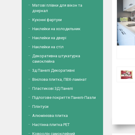
Матові плівки для вікон та
дзеркал
Кухонні фартухи
Наклейки на холодильник
Наклейки на двері
Наклейки на стіл
Декоративна штукатурка
самоклейна
3д Панелі Декоративні
Вінілова плитка, ПВХ-ламінат
Пластикові 3Д Панелі
Підлогове покриття Панелі-Пазли
Плінтуси
Алюмінієва плитка
Настінна плитка PET
Ковролін самоклейний