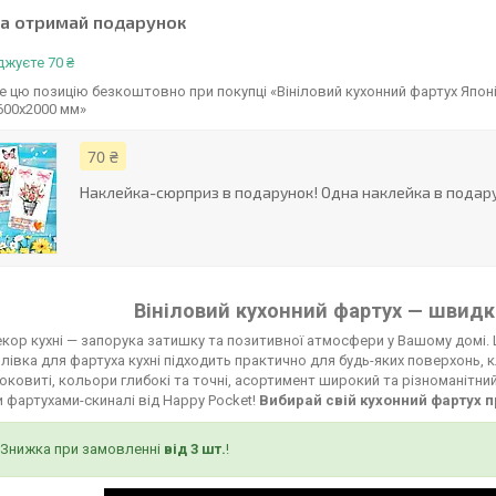
та отримай подарунок
жуєте 70 ₴
 цю позицію безкоштовно при покупці «Вініловий кухонний фартух Япо
600х2000 мм»
70 ₴
Наклейка-сюрприз в подарунок! Одна наклейка в подару
Вініловий кухонний фартух — швидко
кор кухні — запорука затишку та позитивної атмосфери у Вашому домі. 
лівка для фартуха кухні підходить практично для будь-яких поверхонь, к
соковиті, кольори глибокі та точні, асортимент широкий та різноманітни
 фартухами-скиналі від Happy Pocket!
Вибирай свій кухонний фартух п
Знижка при замовленні
від 3 шт.
!