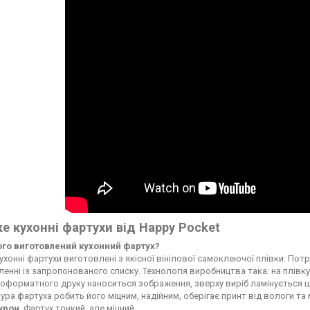
е кухонні фартухи від Happy Pocket
чого виготовлений кухонний фартух?
ухонні фартухи виготовлені з якісної вінілової самоклеючої плівки. По
енні із запропонованого списку. Технологія виробництва така: на плі
форматного друку наноситься зображення, зверху виріб ламінується ще
ура фартуха робить його міцним, надійним, оберігає принт від вологи т
ікрон
. Фартух тонкий, але міцний.