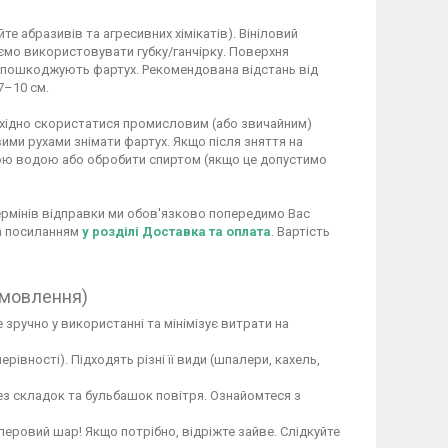
 абразивів та агресивних хімікатів). Вініловий
ємо використовувати губку/ганчірку. Поверхня
не пошкоджують фартух. Рекомендована відстань від
7–10 см.
обхідно скористатися промисловим (або звичайним)
ими рухами знімати фартух. Якщо після зняття на
ою водою або обробити спиртом (якщо це допустимо
 термінів відправки ми обов'язково попередимо Вас
за посиланням
у розділі Доставка та оплата
. Вартість
амовлення)
 зручно у використанні та мінімізує витрати на
вності). Підходять різні її види (шпалери, кахель,
ез складок та бульбашок повітря. Ознайомтеся з
перовий шар! Якщо потрібно, відріжте зайве. Слідкуйте