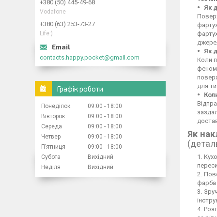
+380 (50) 445-49-68
Як 
Vodafone
Поверх
+380 (63) 253-73-27
фартух
Life:)
фартух
джерел
Як 
contacts.happy.pocket@gmail.com
Коли п
феном,
повер
для ти
Графік роботи
Кол
Відпра
Понеділок
09:00
18:00
заздал
Вівторок
09:00
18:00
достав
Середа
09:00
18:00
Як нак
Четвер
09:00
18:00
(детал
Пʼятниця
09:00
18:00
Кухо
Субота
Вихідний
переси
Неділя
Вихідний
Пове
фарба 
Зруч
інстру
Розг