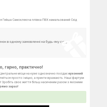
нія Гейша Самоклеюча плівка ПВХ намальований Схід
нок в одному замовленні на будь-яку суму
, гарно, практично!
Центральне місце на кухні однозначно посідає
кухонний
леїться просто і міцно, а принти вражають. Наші фартухи
й! Зробіть своє життя більш насиченим разом з якісними
рямо зараз!