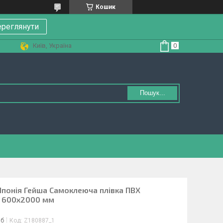
Кошик
реглянути
Київ, Україна
Пошук...
Японія Гейша Самоклеюча плівка ПВХ
й 600х2000 мм
іб
Код:
Z180887_1