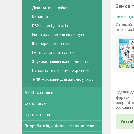
Замов 
Декоративні рейки
Килимки
Ви заощад
Отримайте
ПВХ панелі для стін
Бежевий 
Екошкіра самоклейка в рулоні
Шпалери самоклейні
LVT плитка для підлоги
Звукоізоляційні панелі для стін
Панелі із тканинним покриттям
👨🎓 Наклейки для школи, у клас
Вдалий де
АКЦІЇ та новини
фартух.
П
яскраві, 
Фотовідгуки
кухонними
Часті питання
Увага!
Як зробити індивідуальне замовлення