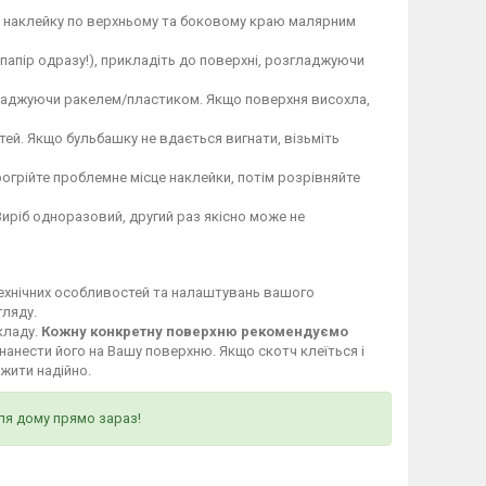
те наклейку по верхньому та боковому краю малярним
 папір одразу!), прикладіть до поверхні, розгладжуючи
гладжуючи ракелем/пластиком. Якщо поверхня висохла,
ей. Якщо бульбашку не вдається вигнати, візьміть
огрійте проблемне місце наклейки, потім розрівняйте
Виріб одноразовий, другий раз якісно може не
технічних особливостей та налаштувань вашого
гляду.
кладу.
Кожну конкретну поверхню рекомендуємо
нанести його на Вашу поверхню. Якщо скотч клеїться і
ужити надійно.
ля дому прямо зараз!