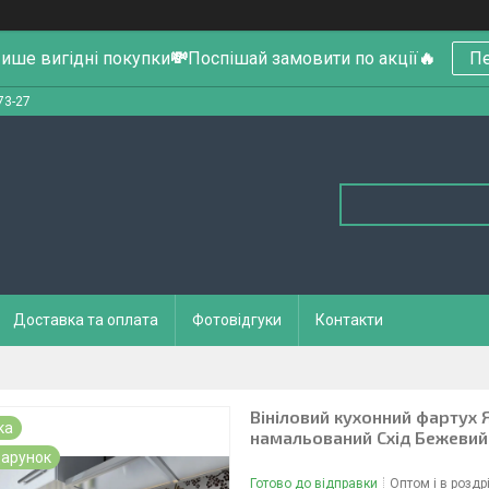
ише вигідні покупки
💸
Поспішай замовити по акції
🔥
Пе
73-27
Доставка та оплата
Фотовідгуки
Контакти
Вініловий кухонний фартух 
ка
намальований Схід Бежеви
арунок
Готово до відправки
Оптом і в роздр