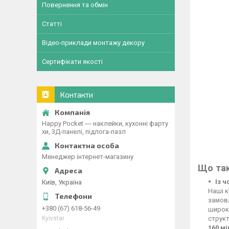
Повернення та обмін
Статті
Відео-приклади монтажу декору
Сертифікати якості
Контакти
Happy Pocket ― наклейки, кухонні фарту
хи, 3Д-панелі, підлога-пазл
Менеджер інтернет-магазину
Що так
Із 
Київ, Україна
Наші к
замовл
+380 (67) 618-56-49
широко
Kyivstar
структ
160 м