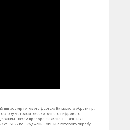
трібний розмір готового фартуха Ви можете обрати при
вку-основу методом високоточного цифрового
 одним шаром прозорої захисної плівки. Така
а механічних пошкоджень. Товщина готового виробу —