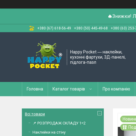
🔥
Знижки! Л
+380 (67) 618-56-49
+380 (50) 445-49-68
+380 (63) 253-
Happy Pocket ― наклейки,
кухонні фартухи, 3Д-панелі,
підлога-пазл
Головна
Каталог товарів
Про компанію
Всі товари
Новин
📌 РОЗПРОДАЖ СКЛАДУ 1=2
Под
Наклейки на стіну