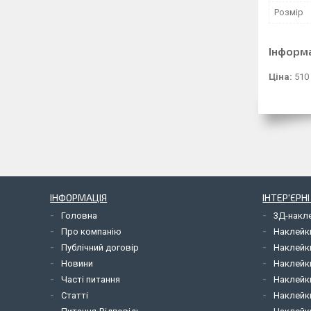
Розмір
Інформ
Ціна:
510
ІНФОРМАЦІЯ
ІНТЕР'ЄРН
Головна
3Д-накл
Про компанію
Наклейк
Публічний договір
Наклейк
Новини
Наклейк
Часті питання
Наклейк
Статті
Наклейки