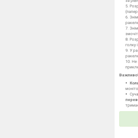
за рів
Розр
(папер
Знім
ракеле
Знім
змочіт
Розр
голку 
У ра
ракел
Не 
прикле
Важливо
Кол
моніто
Суча
перев
тримає