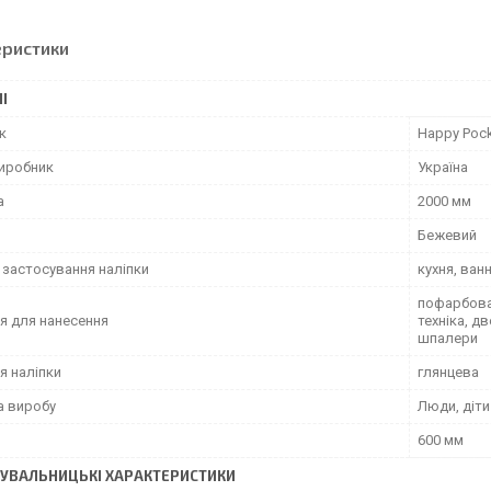
еристики
І
к
Happy Poc
виробник
Україна
а
2000 мм
Бежевий
 застосування наліпки
кухня, ван
пофарбован
я для нанесення
техніка, д
шпалери
я наліпки
глянцева
а виробу
Люди, діти
600 мм
УВАЛЬНИЦЬКІ ХАРАКТЕРИСТИКИ