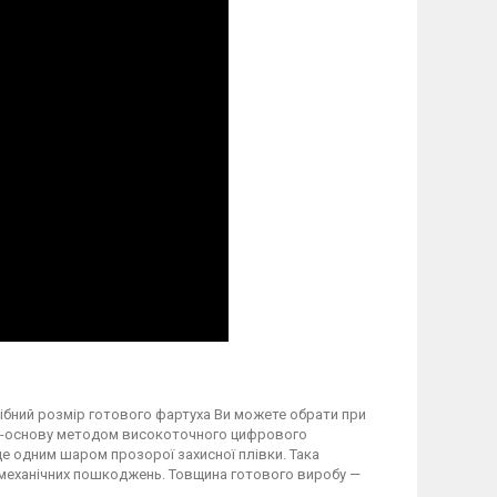
трібний розмір готового фартуха Ви можете обрати при
вку-основу методом високоточного цифрового
 одним шаром прозорої захисної плівки. Така
а механічних пошкоджень. Товщина готового виробу —