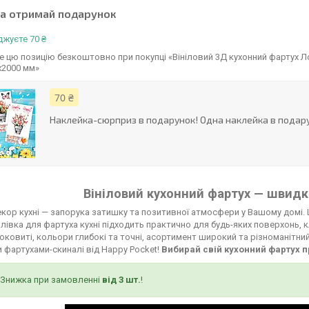
та отримай подарунок
жуєте 70 ₴
 цю позицію безкоштовно при покупці «Вініловий 3Д кухонний фартух Ло
х2000 мм»
70 ₴
Наклейка-сюрприз в подарунок! Одна наклейка в подару
Вініловий кухонний фартух — швидко
кор кухні — запорука затишку та позитивної атмосфери у Вашому домі. 
лівка для фартуха кухні підходить практично для будь-яких поверхонь, к
соковиті, кольори глибокі та точні, асортимент широкий та різноманітни
 фартухами-скиналі від Happy Pocket!
Вибирай свій кухонний фартух п
Знижка при замовленні
від 3 шт.
!