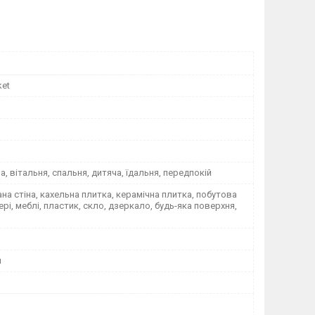
ket
на, вітальня, спальня, дитяча, їдальня, передпокій
а стіна, кахельна плитка, керамічна плитка, побутова
вері, меблі, пластик, скло, дзеркало, будь-яка поверхня,
я