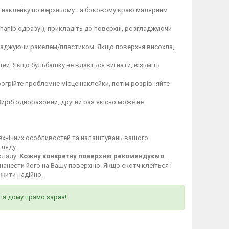
те наклейку по верхньому та боковому краю малярним
 папір одразу!), прикладіть до поверхні, розгладжуючи
гладжуючи ракелем/пластиком. Якщо поверхня висохла,
ей. Якщо бульбашку не вдається вигнати, візьміть
огрійте проблемне місце наклейки, потім розрівняйте
Виріб одноразовий, другий раз якісно може не
технічних особливостей та налаштувань вашого
гляду.
кладу.
Кожну конкретну поверхню рекомендуємо
нанести його на Вашу поверхню. Якщо скотч клеїться і
ужити надійно.
ля дому прямо зараз!