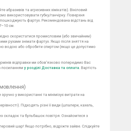
 абразивів та агресивних хімікатів). Вініловий
ємо використовувати губку/ганчірку. Поверхня
не пошкоджують фартух. Рекомендована відстань від
7–10 см.
обхідно скористатися промисловим (або звичайним)
ими рухами знімати фартух. Якщо після зняття на
ою водою або обробити спиртом (якщо це допустимо
 термінів відправки ми обов'язково попередимо Вас
за посиланням
у розділі Доставка та оплата
. Вартість
амовлення)
 зручно у використанні та мінімізує витрати на
вності). Підходять різні її види (шпалери, кахель,
ез складок та бульбашок повітря. Ознайомтеся з
перовий шар! Якщо потрібно, відріжте зайве. Слідкуйте