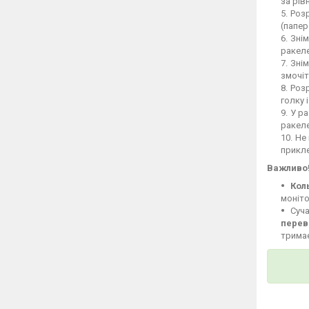
за рів
Розр
(папер
Знім
ракеле
Знім
змочіт
Розр
голку 
У ра
ракел
Не 
прикле
Важливо
Кол
моніто
Суча
перев
тримає