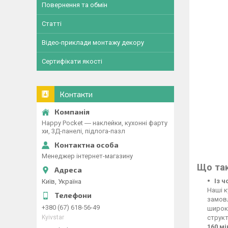
Повернення та обмін
Статті
Відео-приклади монтажу декору
Сертифікати якості
Контакти
Happy Pocket ― наклейки, кухонні фарту
хи, 3Д-панелі, підлога-пазл
Менеджер інтернет-магазину
Що так
Із 
Київ, Україна
Наші к
замовл
+380 (67) 618-56-49
широко
Kyivstar
структ
160 м