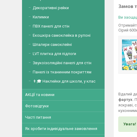
Замов 
Декоративні рейки
Килимки
Ви заощад
Отримайте
ПВХ панелі для стін
Сірий 600
Екошкіра самоклейка в рулоні
Шпалери самоклейні
LVT плитка для підлоги
Звукоізоляційні панелі для стін
Панелі із тканинним покриттям
👨🎓 Наклейки для школи, у клас
Вдалий де
АКЦІЇ та новини
фартух.
П
яскраві, 
Фотовідгуки
кухонними
Часті питання
Увага!
Як зробити індивідуальне замовлення