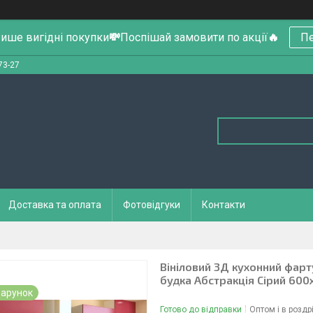
ише вигідні покупки
💸
Поспішай замовити по акції
🔥
Пе
73-27
Доставка та оплата
Фотовідгуки
Контакти
Вініловий 3Д кухонний фарт
будка Абстракція Сірий 60
арунок
Готово до відправки
Оптом і в роздр