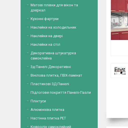
Матові плівки для вікон та
дзеркал
Кухонні фартухи
Наклейки на холодильник
Наклейки на двері
Наклейки на стіл
Декоративна штукатурка
самоклейна
3д Панелі Декоративні
Вінілова плитка, ПВХ-ламінат
Пластикові 3Д Панелі
Підлогове покриття Панелі-Пазли
Плінтуси
Алюмінієва плитка
Настінна плитка PET
Ковролін самоклейний