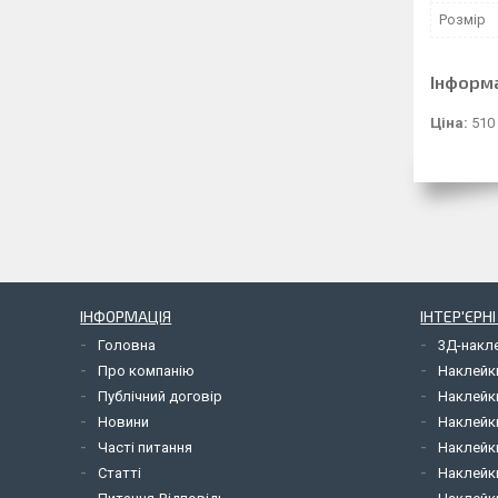
Розмір
Інформ
Ціна:
510
ІНФОРМАЦІЯ
ІНТЕР'ЄРН
Головна
3Д-накл
Про компанію
Наклейк
Публічний договір
Наклейк
Новини
Наклейк
Часті питання
Наклейк
Статті
Наклейки