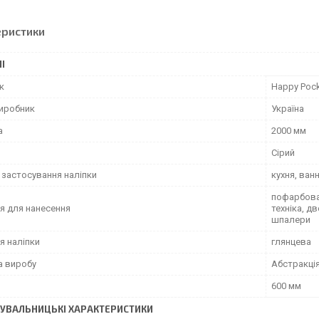
еристики
І
к
Happy Poc
виробник
Україна
а
2000 мм
Сірий
 застосування наліпки
кухня, ван
пофарбован
я для нанесення
техніка, д
шпалери
я наліпки
глянцева
а виробу
Абстракці
600 мм
УВАЛЬНИЦЬКІ ХАРАКТЕРИСТИКИ