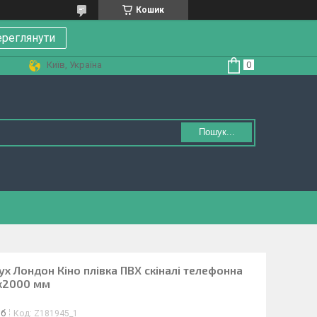
Кошик
реглянути
Київ, Україна
Пошук...
ух Лондон Кіно плівка ПВХ скіналі телефонна
0х2000 мм
іб
Код:
Z181945_1