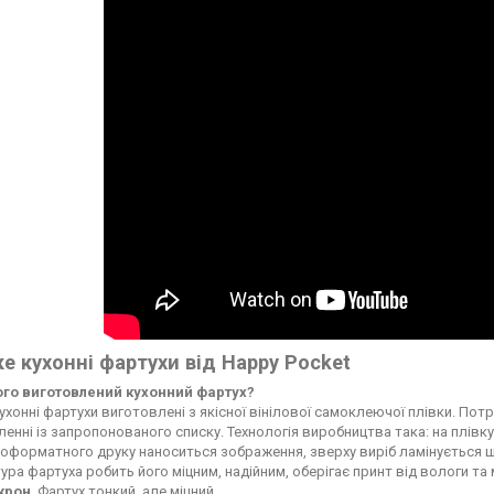
е кухонні фартухи від Happy Pocket
чого виготовлений кухонний фартух?
ухонні фартухи виготовлені з якісної вінілової самоклеючої плівки. По
енні із запропонованого списку. Технологія виробництва така: на плі
форматного друку наноситься зображення, зверху виріб ламінується ще
ура фартуха робить його міцним, надійним, оберігає принт від вологи т
ікрон
. Фартух тонкий, але міцний.