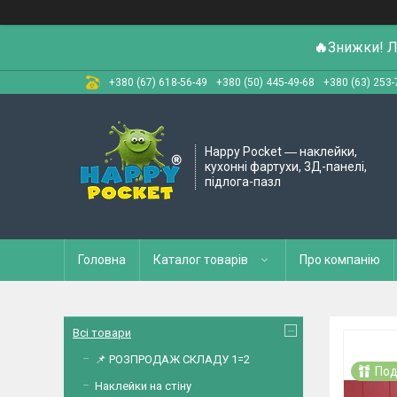
🔥
Знижки! Л
+380 (67) 618-56-49
+380 (50) 445-49-68
+380 (63) 253-
Happy Pocket ― наклейки,
кухонні фартухи, 3Д-панелі,
підлога-пазл
Головна
Каталог товарів
Про компанію
Всі товари
📌 РОЗПРОДАЖ СКЛАДУ 1=2
Под
Наклейки на стіну