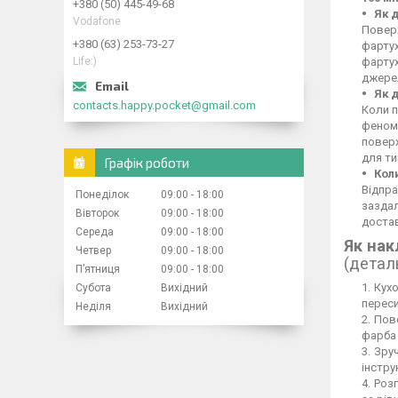
+380 (50) 445-49-68
Як 
Vodafone
Поверх
+380 (63) 253-73-27
фартух
Life:)
фартух
джерел
Як 
contacts.happy.pocket@gmail.com
Коли п
феном,
повер
для ти
Графік роботи
Кол
Відпра
Понеділок
09:00
18:00
заздал
Вівторок
09:00
18:00
достав
Середа
09:00
18:00
Як нак
Четвер
09:00
18:00
(детал
Пʼятниця
09:00
18:00
Кухо
Субота
Вихідний
переси
Неділя
Вихідний
Пове
фарба 
Зруч
інстру
Розг