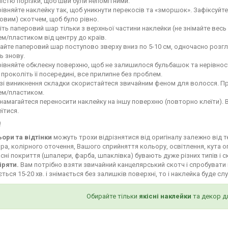
ністю порізки, щоб шви були непомітними.
івняйте наклейку так, щоб уникнути перекосів та «зморшок». Зафіксуй
овим) скотчем, щоб було рівно.
іть паперовий шар тільки з верхньої частини наклейки (не знімайте весь
м/пластиком від центру до країв.
айте паперовий шар поступово зверху вниз по 5-10 см, одночасно роз
ь знову.
івняйте обклеєну поверхню, щоб не залишилося бульбашок та нерівност
і проколіть її посередині, все прилипне без проблем.
зі виникнення складки скористайтеся звичайним феном для волосся. Пр
ем/пластиком.
намагайтеся переносити наклейку на іншу поверхню (повторно клеїти). 
їтися.
!
ьори та відтінки
можуть трохи відрізнятися від оригіналу залежно від 
ра, колірного оточення, Вашого сприйняття кольору, освітлення, кута о
сні покриття (шпалери, фарба, шпаклівка) бувають дуже різних типів і с
іряти.
Вам потрібно взяти звичайний канцелярський скотч і спробувати 
ться 15-20 хв. і знімається без залишків поверхні, то і наклейка буде сл
Обирайте тільки
якісні наклейки
та декор д