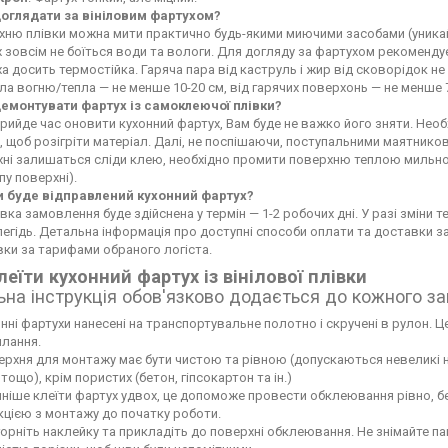
доглядати за вініловим фартухом?
ню плівки можна мити практично будь-якими миючими засобами (уникайте
 зовсім не боїться води та вологи. Для догляду за фартухом рекоменду
а досить термостійка. Гаряча пара від каструль і жир від сковорідок 
а вогню/тепла — не менше 10-20 см, від гарячих поверхонь — не менше 
демонтувати фартух із самоклеючої плівки?
рийде час оновити кухонний фартух, Вам буде не важко його зняти. Не
 щоб розігріти матеріал. Далі, не поспішаючи, поступальними маятников
хні залишаться сліди клею, необхідно промити поверхню теплою мильн
пу поверхні).
и буде відправлений кухонний фартух?
вка замовлення буде здійснена у термін — 1-2 робочих дні. У разі зміни
егідь. Детальна інформація про доступні способи оплати та доставки 
ки за тарифами обраного логіста.
леїти кухонний фартух із вінілової плівки
ьна інструкція обов'язково додається до кожного з
нні фартухи нанесені на транспортувальне полотно і скручені в рулон. Це
лання.
рхня для монтажу має бути чистою та рівною (допускаються невеликі нері
тощо), крім пористих (бетон, гіпсокартон та ін.)
ніше клеїти фартух удвох, це допоможе провести обклеювання рівно, б
кцією з монтажу до початку роботи.
орніть наклейку та прикладіть до поверхні обклеювання. Не знімайте па