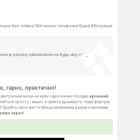
ндон Кіно плівка ПВХ скіналі телефонна будка Абстракція
нок в одному замовленні на будь-яку суму
, гарно, практично!
Центральне місце на кухні однозначно посідає
кухонний
леїться просто і міцно, а принти вражають. Наші фартухи
й! Зробіть своє життя більш насиченим разом з якісними
рямо зараз!