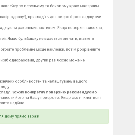
те наклейку по верхньому та боковому краю малярним
 папір одразу!), прикладіть до поверхні, розгладжуючи
гладжуючи ракелем/пластиком. Якщо поверхня висохла,
ей. Якщо бульбашку не вдається вигнати, візьміть
огрійте проблемне місце наклейки, потім розрівняйте
Виріб одноразовий, другий раз якісно може не
технічних особливостей та налаштувань вашого
гляду.
кладу.
Кожну конкретну поверхню рекомендуємо
нанести його на Вашу поверхню. Якщо скотч клеїться і
ужити надійно.
ля дому прямо зараз!