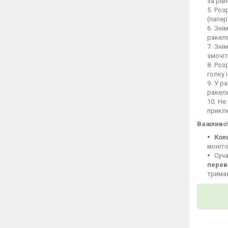
за рів
Розр
(папер
Знім
ракеле
Знім
змочіт
Розр
голку 
У ра
ракел
Не 
прикле
Важливо
Кол
моніто
Суча
перев
тримає