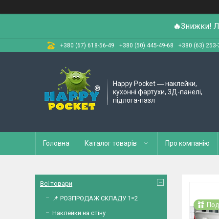
🔥
Знижки! Л
+380 (67) 618-56-49
+380 (50) 445-49-68
+380 (63) 253-
Happy Pocket ― наклейки,
кухонні фартухи, 3Д-панелі,
підлога-пазл
Головна
Каталог товарів
Про компанію
Всі товари
📌 РОЗПРОДАЖ СКЛАДУ 1=2
Под
Наклейки на стіну