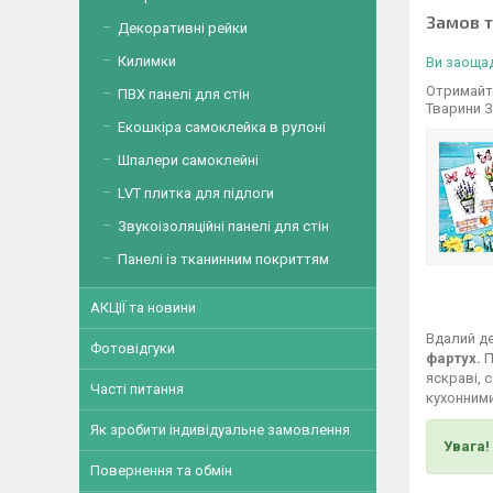
Замов 
Декоративні рейки
Килимки
Ви заощад
Отримайте
ПВХ панелі для стін
Тварини З
Екошкіра самоклейка в рулоні
Шпалери самоклейні
LVT плитка для підлоги
Звукоізоляційні панелі для стін
Панелі із тканинним покриттям
АКЦІЇ та новини
Вдалий де
Фотовідгуки
фартух.
П
яскраві, 
Часті питання
кухонними
Як зробити індивідуальне замовлення
Увага!
Повернення та обмін