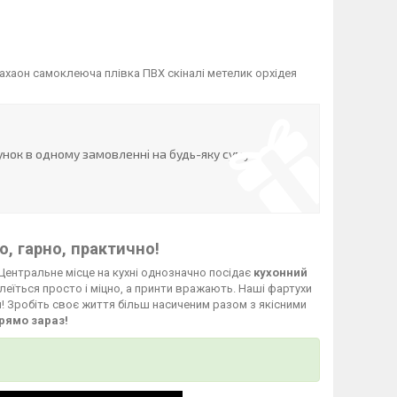
ахаон самоклеюча плівка ПВХ скіналі метелик орхідея
нок в одному замовленні на будь-яку суму
, гарно, практично!
Центральне місце на кухні однозначно посідає
кухонний
леїться просто і міцно, а принти вражають. Наші фартухи
й! Зробіть своє життя більш насиченим разом з якісними
рямо зараз!