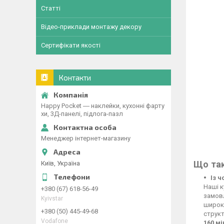
Статті
Відео-приклади монтажу декору
Сертифікати якості
Контакти
Happy Pocket ― наклейки, кухонні фарту
хи, 3Д-панелі, підлога-пазл
Менеджер інтернет-магазину
Що так
Київ, Україна
Із 
Наші к
+380 (67) 618-56-49
замовл
Kyivstar
широко
+380 (50) 445-49-68
структ
Vodafone
160 м