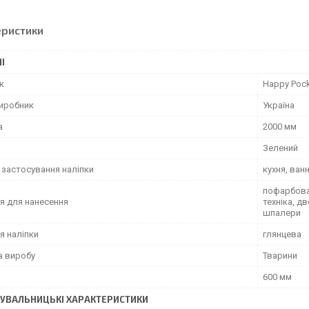
еристики
І
к
Happy Poc
виробник
Україна
а
2000 мм
Зелений
 застосування наліпки
кухня, ван
пофарбован
я для нанесення
техніка, д
шпалери
я наліпки
глянцева
а виробу
Тварини
600 мм
УВАЛЬНИЦЬКІ ХАРАКТЕРИСТИКИ