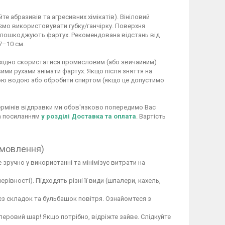
 абразивів та агресивних хімікатів). Вініловий
ємо використовувати губку/ганчірку. Поверхня
не пошкоджують фартух. Рекомендована відстань від
7–10 см.
обхідно скористатися промисловим (або звичайним)
ими рухами знімати фартух. Якщо після зняття на
ою водою або обробити спиртом (якщо це допустимо
 термінів відправки ми обов'язково попередимо Вас
за посиланням
у розділі Доставка та оплата
. Вартість
амовлення)
 зручно у використанні та мінімізує витрати на
вності). Підходять різні її види (шпалери, кахель,
ез складок та бульбашок повітря. Ознайомтеся з
перовий шар! Якщо потрібно, відріжте зайве. Слідкуйте