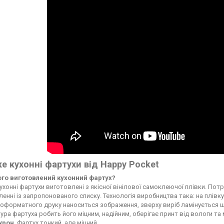
е кухонні фартухи від Happy Pocket
чого виготовлений кухонний фартух?
ухонні фартухи виготовлені з якісної вінілової самоклеючої плівки. По
енні із запропонованого списку. Технологія виробництва така: на плі
форматного друку наноситься зображення, зверху виріб ламінується ще
ура фартуха робить його міцним, надійним, оберігає принт від вологи т
ікрон
. Фартух тонкий, але міцний.