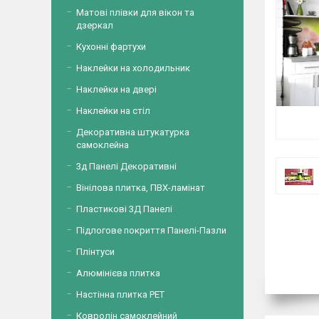
Матові плівки для вікон та
дзеркал
Кухонні фартухи
Наклейки на холодильник
Наклейки на двері
Наклейки на стіл
Декоративна штукатурка
самоклейна
3д Панелі Декоративні
Вінілова плитка, ПВХ-ламінат
Пластикові 3Д Панелі
Підлогове покриття Панелі-Пазли
Плінтуси
Алюмінієва плитка
Настінна плитка PET
Ковролін самоклейний