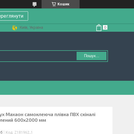
Кошик
реглянути
Київ, Україна
Пошук...
ух Махаон самоклеюча плівка ПВХ скіналі
елений 600х2000 мм
іб
Код:
Z181962_1