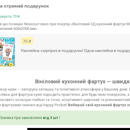
та отримай подарунок
жуєте 70 ₴
 цю позицію безкоштовно при покупці «Вініловий 3Д кухонний фартух М
елений 600х2000 мм»
70 ₴
Наклейка-сюрприз в подарунок! Одна наклейка в подару
Вініловий кухонний фартух — швидко
кор кухні — запорука затишку та позитивної атмосфери у Вашому домі. 
лівка для фартуха кухні підходить практично для будь-яких поверхонь, к
соковиті, кольори глибокі та точні, асортимент широкий та різноманітни
 фартухами-скиналі від Happy Pocket!
Вибирай свій кухонний фартух п
Знижка при замовленні
від 3 шт.
!