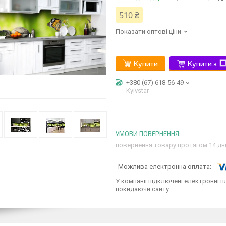
510 ₴
Показати оптові ціни
Купити
Купити з
+380 (67) 618-56-49
Kyivstar
повернення товару протягом 14 дн
У компанії підключені електронні п
покидаючи сайту.