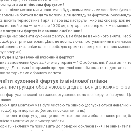
доглядати за вініловим фартухом?
ню плівки можна мити практично будь-якими миючими засобами (уникайте
 зовсім не боїться води та вологи. Для догляду за фартухом рекоменду
а досить термостійка. Гаряча пара від каструль і жир від сковорідок 
а вогню/тепла — не менше 10-20 см, від гарячих поверхонь — не менше 
демонтувати фартух із самоклеючої плівки?
рийде час оновити кухонний фартух, Вам буде не важко його зняти. Не
 щоб розігріти матеріал. Далі, не поспішаючи, поступальними маятников
хні залишаться сліди клею, необхідно промити поверхню теплою мильн
пу поверхні).
и буде відправлений кухонний фартух?
вка замовлення буде здійснена у термін — 1-2 робочих дні. У разі зміни
егідь. Детальна інформація про доступні способи оплати та доставки 
ки за тарифами обраного логіста.
леїти кухонний фартух із вінілової плівки
ьна інструкція обов'язково додається до кожного з
нні фартухи нанесені на транспортувальне полотно і скручені в рулон. Це
лання.
рхня для монтажу має бути чистою та рівною (допускаються невеликі нері
тощо), крім пористих (бетон, гіпсокартон та ін.)
ніше клеїти фартух удвох, це допоможе провести обклеювання рівно, б
кцією з монтажу до початку роботи.
орніть наклейку та прикладіть до поверхні обклеювання. Не знімайте па