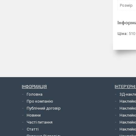
Розмір
Інформ
Ціна:
510
ІНФОРМАЦІЯ
ІНТЕР'ЄРН
Головна
3Д-накл
Про компанію
Наклейк
Публічний договір
Наклейк
Новини
Наклейк
Часті питання
Наклейк
Статті
Наклейки