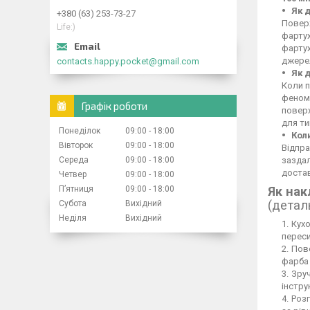
Як 
+380 (63) 253-73-27
Поверх
Life:)
фартух
фартух
джерел
contacts.happy.pocket@gmail.com
Як 
Коли п
феном,
Графік роботи
повер
для ти
Понеділок
09:00
18:00
Кол
Вівторок
09:00
18:00
Відпра
Середа
09:00
18:00
заздал
достав
Четвер
09:00
18:00
Пʼятниця
09:00
18:00
Як нак
(детал
Субота
Вихідний
Неділя
Вихідний
Кухо
переси
Пове
фарба 
Зруч
інстру
Розг