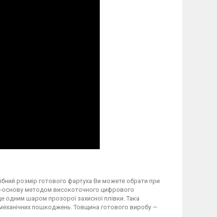
трібний розмір готового фартуха Ви можете обрати при
вку-основу методом високоточного цифрового
 одним шаром прозорої захисної плівки. Така
а механічних пошкоджень. Товщина готового виробу —