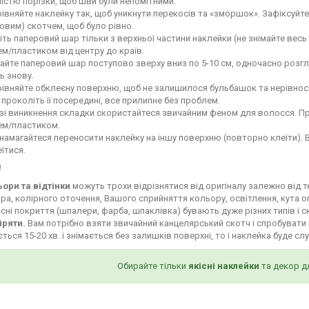
ністю порізки, щоб шви були непомітними.
івняйте наклейку так, щоб уникнути перекосів та «зморшок». Зафіксуй
овим) скотчем, щоб було рівно.
іть паперовий шар тільки з верхньої частини наклейки (не знімайте весь
м/пластиком від центру до країв.
айте паперовий шар поступово зверху вниз по 5-10 см, одночасно роз
ь знову.
івняйте обклеєну поверхню, щоб не залишилося бульбашок та нерівност
і проколіть її посередині, все прилипне без проблем.
зі виникнення складки скористайтеся звичайним феном для волосся. Пр
ем/пластиком.
намагайтеся переносити наклейку на іншу поверхню (повторно клеїти). 
їтися.
!
ьори та відтінки
можуть трохи відрізнятися від оригіналу залежно від 
ра, колірного оточення, Вашого сприйняття кольору, освітлення, кута о
сні покриття (шпалери, фарба, шпаклівка) бувають дуже різних типів і с
іряти.
Вам потрібно взяти звичайний канцелярський скотч і спробувати 
ться 15-20 хв. і знімається без залишків поверхні, то і наклейка буде сл
Обирайте тільки
якісні наклейки
та декор д