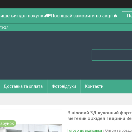
ише вигідні покупки
💸
Поспішай замовити по акції
🔥
Пе
73-27
Доставка та оплата
Фотовідгуки
Контакти
Вініловий 3Д кухонний фарт
метелик орхідея Тварини З
арунок
Готово до відправки
Оптом і в роздр