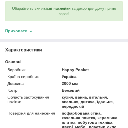
Обирайте тільки
якісні наклейки
та декор для дому прямо
зараз!
Приховати
Характеристики
Основні
Виробник
Happy Pocket
Країна виробник
Україна
Довжина
2000 мм
Колір
Бежевий
Область застосування
кухня, ванна, вітальня,
наліпки
спальня, дитяча, їдальня,
передпокій
Поверхня для нанесення
пофарбована стіна,
кахельна плитка, керамічна
плитка, побутова техніка,
двері, меблі, пластик, скло,