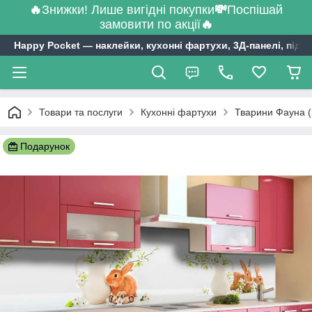
🔥
Знижки! Лише вигідні покупки
💸
Поспішай
замовити по акції
🔥
Happy Pocket ― наклейки, кухонні фартухи, 3Д-панелі, підл
Товари та послуги
Кухонні фартухи
Тварини Фауна (
Подарунок