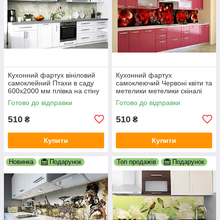
Кухонний фартух вініловий
Кухонний фартух
самоклейний Птахи в саду
самоклеючий Червоні квіти та
600х2000 мм плівка на стіну
метелики метелики скіналі
Happy Pocket Z181429
для кухні наклейка ПВХ
Готово до відправки
Готово до відправки
600х2000 мм
510
510
₴
₴
Купити
Купити
Новинка
Подарунок
Топ продажів
Подарунок