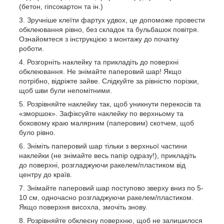
(бетон, гіпсокартон та ін.)
Зручніше клеїти фартух удвох, це допоможе провести
обклеювання рівно, без складок та бульбашок повітря.
Ознайомтеся з інструкцією з монтажу до початку
роботи.
Розгорніть наклейку та прикладіть до поверхні
обклеювання. Не знімайте паперовий шар! Якщо
потрібно, відріжте зайве. Слідкуйте за рівністю порізки,
щоб шви були непомітними.
Розрівняйте наклейку так, щоб уникнути перекосів та
«зморшок». Зафіксуйте наклейку по верхньому та
боковому краю малярним (паперовим) скотчем, щоб
було рівно.
Зніміть паперовий шар тільки з верхньої частини
наклейки (не знімайте весь папір одразу!), прикладіть
до поверхні, розгладжуючи ракелем/пластиком від
центру до країв.
Знімайте паперовий шар поступово зверху вниз по 5-
10 см, одночасно розгладжуючи ракелем/пластиком.
Якщо поверхня висохла, змочіть знову.
Розрівняйте обклеєну поверхню, щоб не залишилося