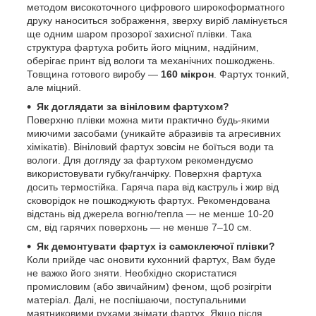
методом високоточного цифрового широкоформатного
друку наноситься зображення, зверху виріб ламінується
ще одним шаром прозорої захисної плівки. Така
структура фартуха робить його міцним, надійним,
оберігає принт від вологи та механічних пошкоджень.
Товщина готового виробу —
160 мікрон
. Фартух тонкий,
але міцний.
Як доглядати за вініловим фартухом?
Поверхню плівки можна мити практично будь-якими
миючими засобами (уникайте абразивів та агресивних
хімікатів). Вініловий фартух зовсім не боїться води та
вологи. Для догляду за фартухом рекомендуємо
використовувати губку/ганчірку. Поверхня фартуха
досить термостійка. Гаряча пара від каструль і жир від
сковорідок не пошкоджують фартух. Рекомендована
відстань від джерела вогню/тепла — не менше 10-20
см, від гарячих поверхонь — не менше 7–10 см.
Як демонтувати фартух із самоклеючої плівки?
Коли прийде час оновити кухонний фартух, Вам буде
не важко його зняти. Необхідно скористатися
промисловим (або звичайним) феном, щоб розігріти
матеріал. Далі, не поспішаючи, поступальними
маятниковими рухами знімати фартух. Якщо після