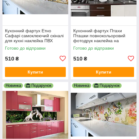
Кухонний фартух Етно
Кухонний фартух Птахи
Сафарі самоклеючий скіналі
Пташки повнокольоровий
для кухні наклейка ПВХ
фотодрук наклейка на
слони зебри Африка
стінову панель для кухні
Готово до відправки
Готово до відправки
600х2000 мм
природа 600х2000 мм
510
510
₴
₴
Купити
Купити
Новинка
Подарунок
Новинка
Подарунок