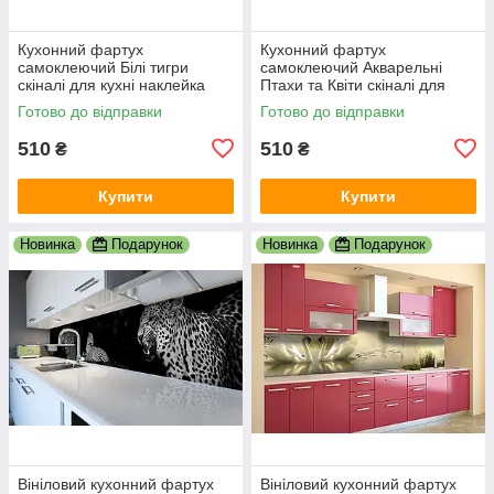
Кухонний фартух
Кухонний фартух
самоклеючий Білі тигри
самоклеючий Акварельні
скіналі для кухні наклейка
Птахи та Квіти скіналі для
ПВХ тварини зелений
кухні наклейка ПВХ бежевий
Готово до відправки
Готово до відправки
600х2000 мм
600х2000 мм
510
510
₴
₴
Купити
Купити
Новинка
Подарунок
Новинка
Подарунок
Вініловий кухонний фартух
Вініловий кухонний фартух