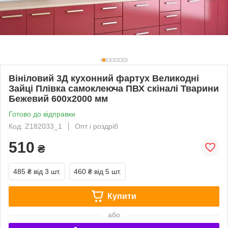
Вініловий 3Д кухонний фартух Великодні
Зайці Плівка самоклеюча ПВХ скіналі Тварини
Бежевий 600х2000 мм
Готово до відправки
Код: Z182033_1
Опт і роздріб
510
₴
485 ₴
від 3 шт.
460 ₴
від 5 шт.
Купити
або