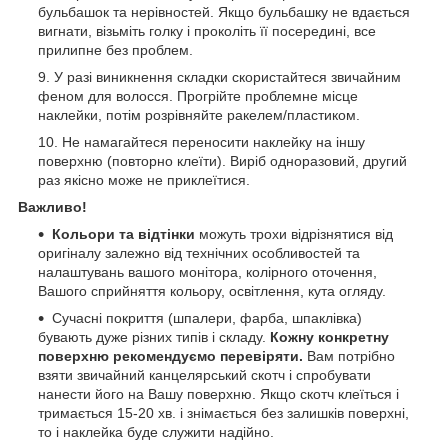
бульбашок та нерівностей. Якщо бульбашку не вдається
вигнати, візьміть голку і проколіть її посередині, все
прилипне без проблем.
У разі виникнення складки скористайтеся звичайним
феном для волосся. Прогрійте проблемне місце
наклейки, потім розрівняйте ракелем/пластиком.
Не намагайтеся переносити наклейку на іншу
поверхню (повторно клеїти). Виріб одноразовий, другий
раз якісно може не приклеїтися.
Важливо!
Кольори та відтінки
можуть трохи відрізнятися від
оригіналу залежно від технічних особливостей та
налаштувань вашого монітора, колірного оточення,
Вашого сприйняття кольору, освітлення, кута огляду.
Сучасні покриття (шпалери, фарба, шпаклівка)
бувають дуже різних типів і складу.
Кожну конкретну
поверхню рекомендуємо перевіряти.
Вам потрібно
взяти звичайний канцелярський скотч і спробувати
нанести його на Вашу поверхню. Якщо скотч клеїться і
тримається 15-20 хв. і знімається без залишків поверхні,
то і наклейка буде служити надійно.