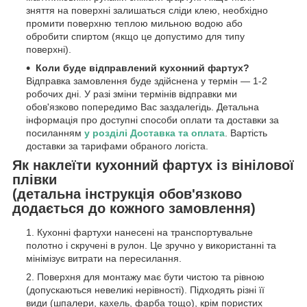
зняття на поверхні залишаться сліди клею, необхідно
промити поверхню теплою мильною водою або
обробити спиртом (якщо це допустимо для типу
поверхні).
Коли буде відправлений кухонний фартух?
Відправка замовлення буде здійснена у термін — 1-2
робочих дні. У разі зміни термінів відправки ми
обов'язково попередимо Вас заздалегідь. Детальна
інформація про доступні способи оплати та доставки за
посиланням
у розділі Доставка та оплата
. Вартість
доставки за тарифами обраного логіста.
Як наклеїти кухонний фартух із вінілової
плівки
(детальна інструкція обов'язково
додається до кожного замовлення)
Кухонні фартухи нанесені на транспортувальне
полотно і скручені в рулон. Це зручно у використанні та
мінімізує витрати на пересилання.
Поверхня для монтажу має бути чистою та рівною
(допускаються невеликі нерівності). Підходять різні її
види (шпалери, кахель, фарба тощо), крім пористих