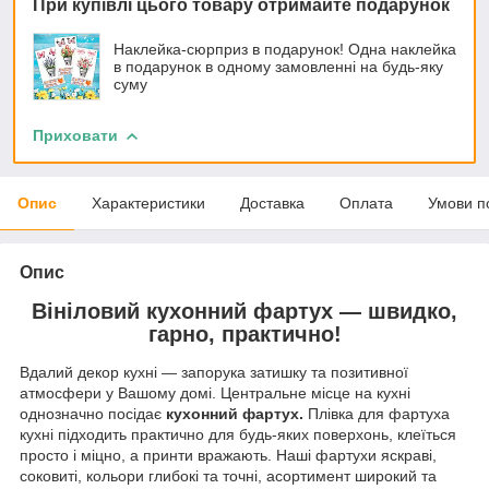
При купівлі цього товару отримайте подарунок
Наклейка-сюрприз в подарунок! Одна наклейка
в подарунок в одному замовленні на будь-яку
суму
Приховати
Опис
Характеристики
Доставка
Оплата
Умови п
Опис
Вініловий кухонний фартух — швидко,
гарно, практично!
Вдалий декор кухні — запорука затишку та позитивної
атмосфери у Вашому домі. Центральне місце на кухні
однозначно посідає
кухонний фартух.
Плівка для фартуха
кухні підходить практично для будь-яких поверхонь, клеїться
просто і міцно, а принти вражають. Наші фартухи яскраві,
соковиті, кольори глибокі та точні, асортимент широкий та