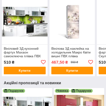
Вініловий 3Д кухонний
Вінілова 3Д наклейка на
Віні
фартух Махаон
холодильник Макро Квіти
фарт
самоклеюча плівка ПВХ
вишні ПВХ плівка
Скул
скіналі метелик орхідея
самоклеюча тичинка
скін
510
467,50
510
₴
₴
550 ₴
Тварини Зелений
Бежевий 650х2000 мм
Беж
600х2000 мм
Купити
Купити
Акційні пропозиції та новинки
Подарунок
Новинка
Подарунок