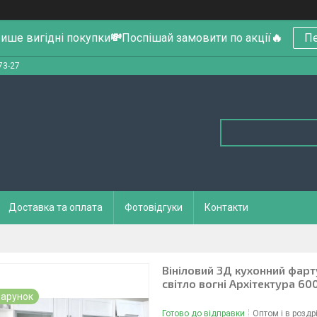
ише вигідні покупки
💸
Поспішай замовити по акції
🔥
Пе
73-27
Доставка та оплата
Фотовідгуки
Контакти
Вініловий 3Д кухонний фарту
світло вогні Архітектура 6
арунок
Готово до відправки
Оптом і в роздр