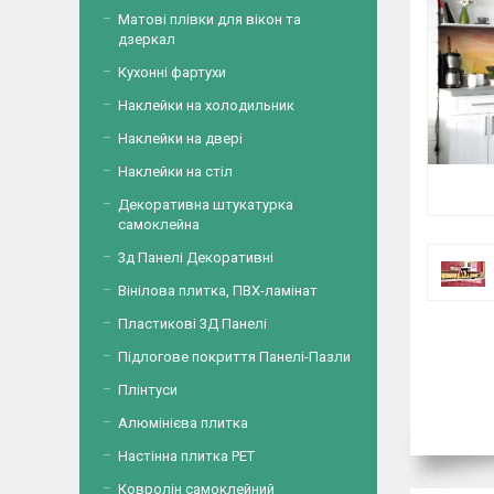
Матові плівки для вікон та
дзеркал
Кухонні фартухи
Наклейки на холодильник
Наклейки на двері
Наклейки на стіл
Декоративна штукатурка
самоклейна
3д Панелі Декоративні
Вінілова плитка, ПВХ-ламінат
Пластикові 3Д Панелі
Підлогове покриття Панелі-Пазли
Плінтуси
Алюмінієва плитка
Настінна плитка PET
Ковролін самоклейний