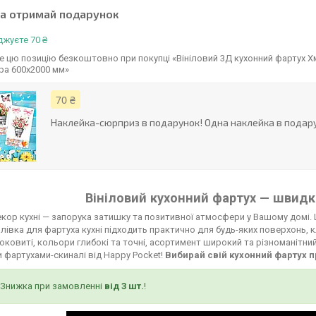
та отримай подарунок
жуєте 70 ₴
 цю позицію безкоштовно при покупці «Вініловий 3Д кухонний фартух Хма
ра 600х2000 мм»
70 ₴
Наклейка-сюрприз в подарунок! Одна наклейка в подару
Вініловий кухонний фартух — швидко
кор кухні — запорука затишку та позитивної атмосфери у Вашому домі. 
лівка для фартуха кухні підходить практично для будь-яких поверхонь, к
соковиті, кольори глибокі та точні, асортимент широкий та різноманітни
 фартухами-скиналі від Happy Pocket!
Вибирай свій кухонний фартух п
Знижка при замовленні
від 3 шт.
!