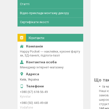
Статті
Відео-приклади монтажу декору
Сертифікати якості
Контакти
Happy Pocket ― наклейки, кухонні фарту
хи, 3Д-панелі, підлога-пазл
Менеджер інтернет-магазину
Що так
Київ, Україна
Із 
Наші к
+380 (67) 618-56-49
замовл
Kyivstar
широко
+380 (50) 445-49-68
структ
Vodafone
160 м