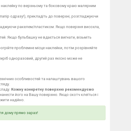
те наклейку по верхньому та боковому краю малярним
 папір одразу!), прикладіть до поверхні, розгладжуючи
гладжуючи ракелем/пластиком. Якщо поверхня висохла,
ей. Якщо бульбашку не вдається вигнати, візьміть
огрійте проблемне місце наклейки, потім розрівняйте
Виріб одноразовий, другий раз якісно може не
технічних особливостей та налаштувань вашого
гляду.
кладу.
Кожну конкретну поверхню рекомендуємо
нанести його на Вашу поверхню. Якщо скотч клеїться і
ужити надійно.
ля дому прямо зараз!