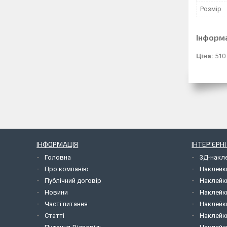
Розмір
Інформ
Ціна:
510
ІНФОРМАЦІЯ
ІНТЕР'ЄРН
Головна
3Д-накл
Про компанію
Наклейк
Публічний договір
Наклейк
Новини
Наклейк
Часті питання
Наклейк
Статті
Наклейки