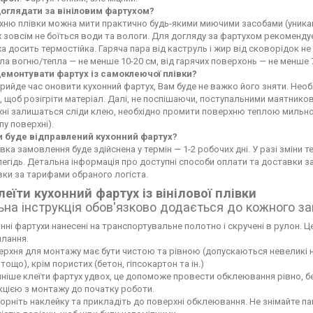
доглядати за вініловим фартухом?
ню плівки можна мити практично будь-якими миючими засобами (уникайте
 зовсім не боїться води та вологи. Для догляду за фартухом рекоменду
а досить термостійка. Гаряча пара від каструль і жир від сковорідок 
а вогню/тепла — не менше 10-20 см, від гарячих поверхонь — не менше 
демонтувати фартух із самоклеючої плівки?
рийде час оновити кухонний фартух, Вам буде не важко його зняти. Не
 щоб розігріти матеріал. Далі, не поспішаючи, поступальними маятников
хні залишаться сліди клею, необхідно промити поверхню теплою мильн
пу поверхні).
и буде відправлений кухонний фартух?
вка замовлення буде здійснена у термін — 1-2 робочих дні. У разі зміни
егідь. Детальна інформація про доступні способи оплати та доставки 
ки за тарифами обраного логіста.
леїти кухонний фартух із вінілової плівки
ьна інструкція обов'язково додається до кожного з
нні фартухи нанесені на транспортувальне полотно і скручені в рулон. Це
лання.
рхня для монтажу має бути чистою та рівною (допускаються невеликі нері
тощо), крім пористих (бетон, гіпсокартон та ін.)
ніше клеїти фартух удвох, це допоможе провести обклеювання рівно, б
кцією з монтажу до початку роботи.
орніть наклейку та прикладіть до поверхні обклеювання. Не знімайте па