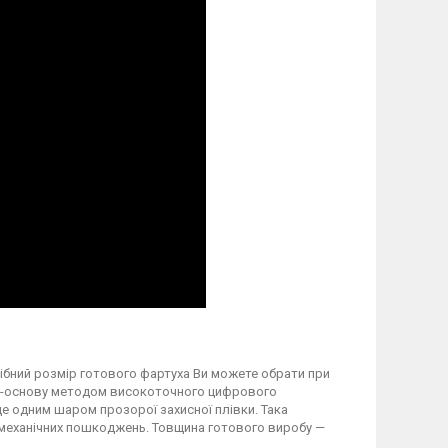
трібний розмір готового фартуха Ви можете обрати при
вку-основу методом високоточного цифрового
 одним шаром прозорої захисної плівки. Така
а механічних пошкоджень. Товщина готового виробу —