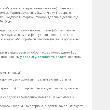
 абразивів та агресивних хімікатів). Вініловий
ємо використовувати губку/ганчірку. Поверхня
не пошкоджують фартух. Рекомендована відстань від
7–10 см.
обхідно скористатися промисловим (або звичайним)
ими рухами знімати фартух. Якщо після зняття на
ою водою або обробити спиртом (якщо це допустимо
 термінів відправки ми обов'язково попередимо Вас
за посиланням
у розділі Доставка та оплата
. Вартість
амовлення)
 зручно у використанні та мінімізує витрати на
вності). Підходять різні її види (шпалери, кахель,
ез складок та бульбашок повітря. Ознайомтеся з
перовий шар! Якщо потрібно, відріжте зайве. Слідкуйте