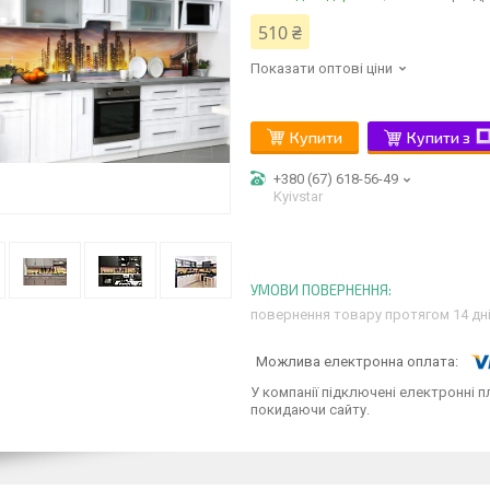
510 ₴
Показати оптові ціни
Купити
Купити з
+380 (67) 618-56-49
Kyivstar
повернення товару протягом 14 дн
У компанії підключені електронні п
покидаючи сайту.