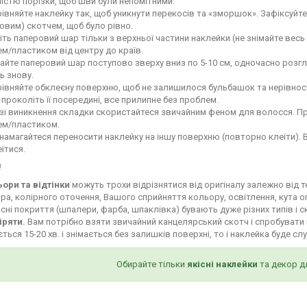
ністю порізки, щоб шви були непомітними.
івняйте наклейку так, щоб уникнути перекосів та «зморшок». Зафіксуй
овим) скотчем, щоб було рівно.
іть паперовий шар тільки з верхньої частини наклейки (не знімайте весь
м/пластиком від центру до країв.
айте паперовий шар поступово зверху вниз по 5-10 см, одночасно роз
ь знову.
івняйте обклеєну поверхню, щоб не залишилося бульбашок та нерівност
і проколіть її посередині, все прилипне без проблем.
зі виникнення складки скористайтеся звичайним феном для волосся. Пр
ем/пластиком.
намагайтеся переносити наклейку на іншу поверхню (повторно клеїти). 
їтися.
!
ьори та відтінки
можуть трохи відрізнятися від оригіналу залежно від 
ра, колірного оточення, Вашого сприйняття кольору, освітлення, кута о
сні покриття (шпалери, фарба, шпаклівка) бувають дуже різних типів і с
іряти.
Вам потрібно взяти звичайний канцелярський скотч і спробувати 
ться 15-20 хв. і знімається без залишків поверхні, то і наклейка буде сл
Обирайте тільки
якісні наклейки
та декор д