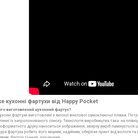
е кухонні фартухи від Happy Pocket
чого виготовлений кухонний фартух?
ухонні фартухи виготовлені з якісної вінілової самоклеючої плівки. По
енні із запропонованого списку. Технологія виробництва така: на плі
форматного друку наноситься зображення, зверху виріб ламінується ще
ура фартуха робить його міцним, надійним, оберігає принт від вологи т
ікрон
. Фартух тонкий, але міцний.