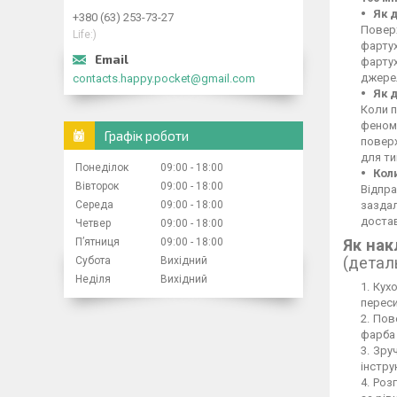
Як 
+380 (63) 253-73-27
Поверх
Life:)
фартух
фартух
джерел
contacts.happy.pocket@gmail.com
Як 
Коли п
феном,
Графік роботи
повер
для ти
Понеділок
09:00
18:00
Кол
Вівторок
09:00
18:00
Відпра
Середа
09:00
18:00
заздал
достав
Четвер
09:00
18:00
Пʼятниця
09:00
18:00
Як нак
(детал
Субота
Вихідний
Неділя
Вихідний
Кухо
переси
Пове
фарба 
Зруч
інстру
Розг