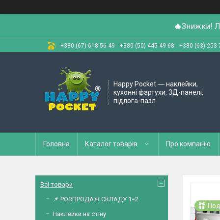
🔥
Знижки! Л
+380 (67) 618-56-49
+380 (50) 445-49-68
+380 (63) 253-
Happy Pocket ― наклейки,
кухонні фартухи, 3Д-панелі,
підлога-пазл
Головна
Каталог товарів
Про компанію
Всі товари
📌 РОЗПРОДАЖ СКЛАДУ 1=2
Под
Наклейки на стіну