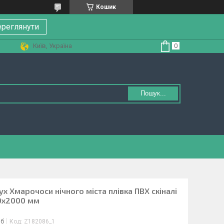
Кошик
реглянути
Київ, Україна
Пошук...
х Хмарочоси нічного міста плівка ПВХ скіналі
00х2000 мм
іб
Код:
Z182086_1