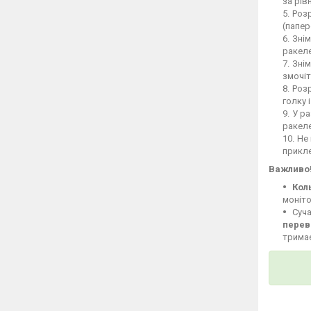
за рів
Розр
(папер
Знім
ракеле
Знім
змочіт
Розр
голку 
У ра
ракел
Не 
прикле
Важливо
Кол
моніто
Суча
перев
тримає