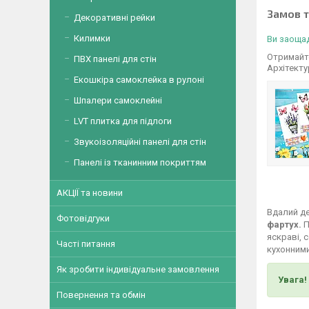
Замов 
Декоративні рейки
Килимки
Ви заощад
Отримайте
ПВХ панелі для стін
Архітекту
Екошкіра самоклейка в рулоні
Шпалери самоклейні
LVT плитка для підлоги
Звукоізоляційні панелі для стін
Панелі із тканинним покриттям
АКЦІЇ та новини
Вдалий де
Фотовідгуки
фартух.
П
яскраві, 
Часті питання
кухонними
Як зробити індивідуальне замовлення
Увага!
Повернення та обмін