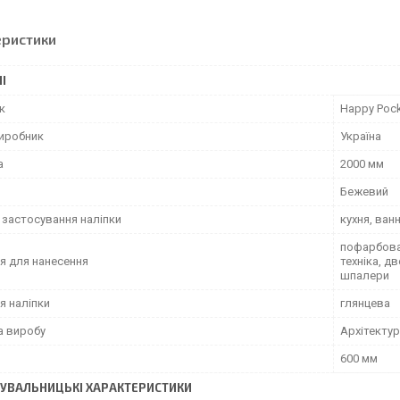
еристики
І
к
Happy Poc
виробник
Україна
а
2000 мм
Бежевий
 застосування наліпки
кухня, ван
пофарбован
я для нанесення
техніка, д
шпалери
я наліпки
глянцева
а виробу
Архітектур
600 мм
УВАЛЬНИЦЬКІ ХАРАКТЕРИСТИКИ