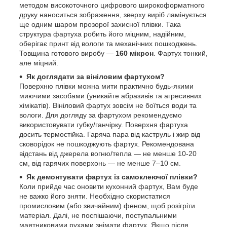
методом високоточного цифрового широкоформатного
друку наноситься зображення, зверху виріб ламінується
ще одним шаром прозорої захисної плівки. Така
структура фартуха робить його міцним, надійним,
оберігає принт від вологи та механічних пошкоджень.
Товщина готового виробу —
160 мікрон
. Фартух тонкий,
але міцний.
Як доглядати за вініловим фартухом?
Поверхню плівки можна мити практично будь-якими
миючими засобами (уникайте абразивів та агресивних
хімікатів). Вініловий фартух зовсім не боїться води та
вологи. Для догляду за фартухом рекомендуємо
використовувати губку/ганчірку. Поверхня фартуха
досить термостійка. Гаряча пара від каструль і жир від
сковорідок не пошкоджують фартух. Рекомендована
відстань від джерела вогню/тепла — не менше 10-20
см, від гарячих поверхонь — не менше 7–10 см.
Як демонтувати фартух із самоклеючої плівки?
Коли прийде час оновити кухонний фартух, Вам буде
не важко його зняти. Необхідно скористатися
промисловим (або звичайним) феном, щоб розігріти
матеріал. Далі, не поспішаючи, поступальними
маятниковими рухами знімати фартух. Якщо після