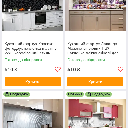
Кухонний фартух Класика
Кухонний фартух Лаванда
фотодрук наклейка на стіну
Мозаїка вініловий ПВХ
кухні королівський стиль
наклейка плівка скіналі для
абстракція 600х2000 мм
кухні фіолетовий 600х2000
Готово до відправки
Готово до відправки
мм
510
510
₴
₴
Купити
Купити
Подарунок
Новинка
Подарунок