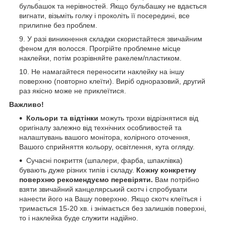
бульбашок та нерівностей. Якщо бульбашку не вдається
вигнати, візьміть голку і проколіть її посередині, все
прилипне без проблем.
У разі виникнення складки скористайтеся звичайним
феном для волосся. Прогрійте проблемне місце
наклейки, потім розрівняйте ракелем/пластиком.
Не намагайтеся переносити наклейку на іншу
поверхню (повторно клеїти). Виріб одноразовий, другий
раз якісно може не приклеїтися.
Важливо!
Кольори та відтінки
можуть трохи відрізнятися від
оригіналу залежно від технічних особливостей та
налаштувань вашого монітора, колірного оточення,
Вашого сприйняття кольору, освітлення, кута огляду.
Сучасні покриття (шпалери, фарба, шпаклівка)
бувають дуже різних типів і складу.
Кожну конкретну
поверхню рекомендуємо перевіряти.
Вам потрібно
взяти звичайний канцелярський скотч і спробувати
нанести його на Вашу поверхню. Якщо скотч клеїться і
тримається 15-20 хв. і знімається без залишків поверхні,
то і наклейка буде служити надійно.