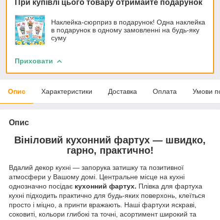
При купівлі цього товару отримайте подарунок
Наклейка-сюрприз в подарунок! Одна наклейка
в подарунок в одному замовленні на будь-яку
суму
Приховати
Опис
Характеристики
Доставка
Оплата
Умови п
Опис
Вініловий кухонний фартух — швидко,
гарно, практично!
Вдалий декор кухні — запорука затишку та позитивної
атмосфери у Вашому домі. Центральне місце на кухні
однозначно посідає
кухонний фартух.
Плівка для фартуха
кухні підходить практично для будь-яких поверхонь, клеїться
просто і міцно, а принти вражають. Наші фартухи яскраві,
соковиті, кольори глибокі та точні, асортимент широкий та