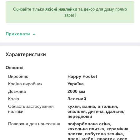
Обирайте тільки
якісні наклейки
та декор для дому прямо
зараз!
Приховати
Характеристики
Основні
Виробник
Happy Pocket
Країна виробник
Україна
Довжина
2000 мм
Колір
Зелений
Область застосування
кухня, ванна, вітальня,
наліпки
спальня, дитяча, їдальня,
передпокій
Поверхня для нанесення
пофарбована стіна,
кахельна плитка, керамічна
плитка, побутова техніка,
двері, меблі, пластик, скло,