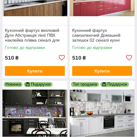
Кухонний фартух вініловий
Кухонний фартух
Дуги Абстракція лінії ПВХ
самоклеючий Домашній
наклейка плівка скіналі для
затишок 02 скіналі кухні
кухні сірий 600х2000 мм
наклейка ПВХ Париж
Готово до відправки
Готово до відправки
Ейфелева вежа 600х2000 мм
510
510
₴
₴
Купити
Купити
Новинка
Подарунок
Топ продажів
Подарунок