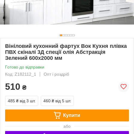
Вініловий кухонний фартух Вок Кухня плівка
ПВХ скіналі 3Д спеції олія Абстракція
Зелений 600х2000 мм
Готово до відправки
Код: Z182112_1
Опт і роздріб
510
₴
485 ₴
від 3 шт.
460 ₴
від 5 шт.
Купити
або