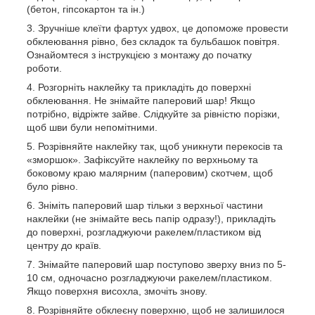
(бетон, гіпсокартон та ін.)
Зручніше клеїти фартух удвох, це допоможе провести
обклеювання рівно, без складок та бульбашок повітря.
Ознайомтеся з інструкцією з монтажу до початку
роботи.
Розгорніть наклейку та прикладіть до поверхні
обклеювання. Не знімайте паперовий шар! Якщо
потрібно, відріжте зайве. Слідкуйте за рівністю порізки,
щоб шви були непомітними.
Розрівняйте наклейку так, щоб уникнути перекосів та
«зморшок». Зафіксуйте наклейку по верхньому та
боковому краю малярним (паперовим) скотчем, щоб
було рівно.
Зніміть паперовий шар тільки з верхньої частини
наклейки (не знімайте весь папір одразу!), прикладіть
до поверхні, розгладжуючи ракелем/пластиком від
центру до країв.
Знімайте паперовий шар поступово зверху вниз по 5-
10 см, одночасно розгладжуючи ракелем/пластиком.
Якщо поверхня висохла, змочіть знову.
Розрівняйте обклеєну поверхню, щоб не залишилося