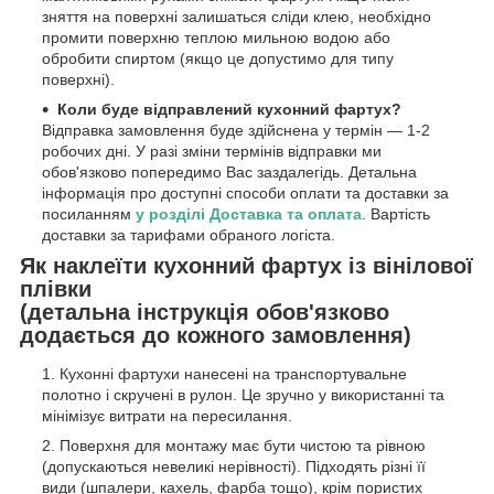
зняття на поверхні залишаться сліди клею, необхідно
промити поверхню теплою мильною водою або
обробити спиртом (якщо це допустимо для типу
поверхні).
Коли буде відправлений кухонний фартух?
Відправка замовлення буде здійснена у термін — 1-2
робочих дні. У разі зміни термінів відправки ми
обов'язково попередимо Вас заздалегідь. Детальна
інформація про доступні способи оплати та доставки за
посиланням
у розділі Доставка та оплата
. Вартість
доставки за тарифами обраного логіста.
Як наклеїти кухонний фартух із вінілової
плівки
(детальна інструкція обов'язково
додається до кожного замовлення)
Кухонні фартухи нанесені на транспортувальне
полотно і скручені в рулон. Це зручно у використанні та
мінімізує витрати на пересилання.
Поверхня для монтажу має бути чистою та рівною
(допускаються невеликі нерівності). Підходять різні її
види (шпалери, кахель, фарба тощо), крім пористих