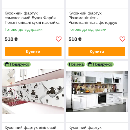
Кухонний фартух
Кухонний фартух
самоклеючий Бузок Фарби
Різноманітність
Пензлі скіналі кухні наклейка
Різноманітність фотодрук
ПВХ дошки фіолетовий
наклейка на стіну кухні
Готово до відправки
Готово до відправки
600х2000 мм
абстракція 600х2000 мм
510
510
₴
₴
Купити
Купити
Подарунок
Новинка
Подарунок
Кухонний фартух вініловий
Кухонний фартух