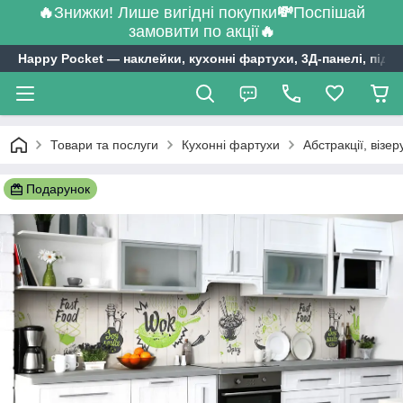
🔥
Знижки! Лише вигідні покупки
💸
Поспішай
замовити по акції
🔥
Happy Pocket ― наклейки, кухонні фартухи, 3Д-панелі, підл
Товари та послуги
Кухонні фартухи
Абстракції, візе
Подарунок