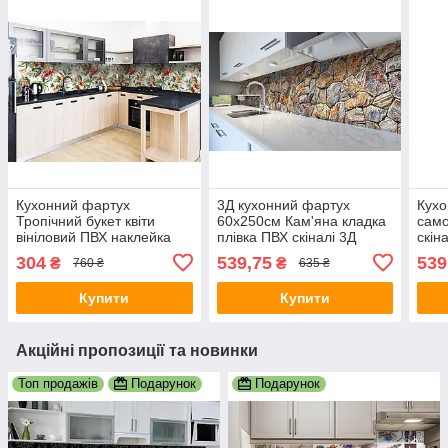
Кухонний фартух
3Д кухонний фартух
Кухо
Тропічний букет квіти
60х250см Кам'яна кладка
сам
вініловий ПВХ наклейка
плівка ПВХ скіналі 3Д
скін
плівка скіналі для кухні
каміння стіна Текстури
ПВХ 
304
539,75
539
₴
₴
760 ₴
635 ₴
зелений 600х3000 мм
Коричневий
зеле
Купити
Купити
Акційні пропозиції та новинки
Топ продажів
Подарунок
Подарунок