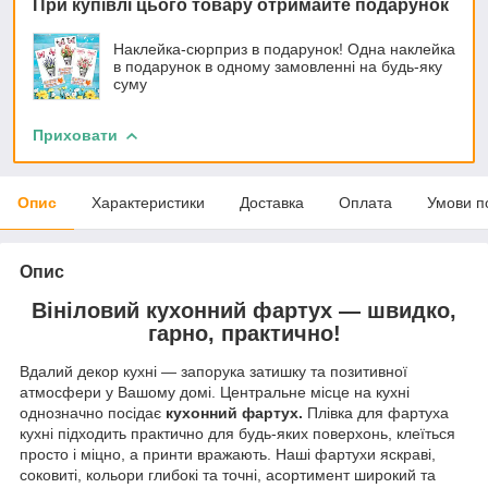
При купівлі цього товару отримайте подарунок
Наклейка-сюрприз в подарунок! Одна наклейка
в подарунок в одному замовленні на будь-яку
суму
Приховати
Опис
Характеристики
Доставка
Оплата
Умови п
Опис
Вініловий кухонний фартух — швидко,
гарно, практично!
Вдалий декор кухні — запорука затишку та позитивної
атмосфери у Вашому домі. Центральне місце на кухні
однозначно посідає
кухонний фартух.
Плівка для фартуха
кухні підходить практично для будь-яких поверхонь, клеїться
просто і міцно, а принти вражають. Наші фартухи яскраві,
соковиті, кольори глибокі та точні, асортимент широкий та