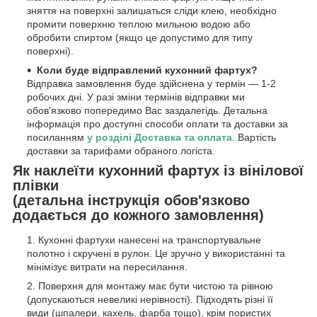
зняття на поверхні залишаться сліди клею, необхідно
промити поверхню теплою мильною водою або
обробити спиртом (якщо це допустимо для типу
поверхні).
Коли буде відправлений кухонний фартух?
Відправка замовлення буде здійснена у термін — 1-2
робочих дні. У разі зміни термінів відправки ми
обов'язково попередимо Вас заздалегідь. Детальна
інформація про доступні способи оплати та доставки за
посиланням
у розділі Доставка та оплата
. Вартість
доставки за тарифами обраного логіста.
Як наклеїти кухонний фартух із вінілової
плівки
(детальна інструкція обов'язково
додається до кожного замовлення)
Кухонні фартухи нанесені на транспортувальне
полотно і скручені в рулон. Це зручно у використанні та
мінімізує витрати на пересилання.
Поверхня для монтажу має бути чистою та рівною
(допускаються невеликі нерівності). Підходять різні її
види (шпалери, кахель, фарба тощо), крім пористих