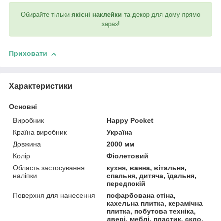
Обирайте тільки
якісні наклейки
та декор для дому прямо
зараз!
Приховати
Характеристики
Основні
Виробник
Happy Pocket
Країна виробник
Україна
Довжина
2000 мм
Колір
Фіолетовий
Область застосування
кухня, ванна, вітальня,
наліпки
спальня, дитяча, їдальня,
передпокій
Поверхня для нанесення
пофарбована стіна,
кахельна плитка, керамічна
плитка, побутова техніка,
двері, меблі, пластик, скло,