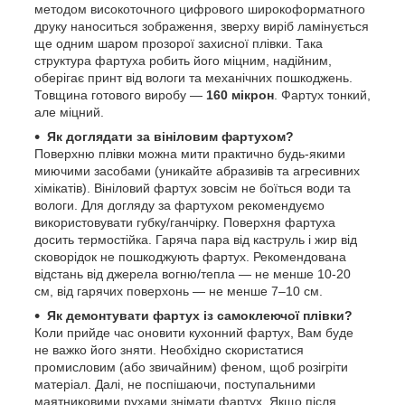
методом високоточного цифрового широкоформатного
друку наноситься зображення, зверху виріб ламінується
ще одним шаром прозорої захисної плівки. Така
структура фартуха робить його міцним, надійним,
оберігає принт від вологи та механічних пошкоджень.
Товщина готового виробу —
160 мікрон
. Фартух тонкий,
але міцний.
Як доглядати за вініловим фартухом?
Поверхню плівки можна мити практично будь-якими
миючими засобами (уникайте абразивів та агресивних
хімікатів). Вініловий фартух зовсім не боїться води та
вологи. Для догляду за фартухом рекомендуємо
використовувати губку/ганчірку. Поверхня фартуха
досить термостійка. Гаряча пара від каструль і жир від
сковорідок не пошкоджують фартух. Рекомендована
відстань від джерела вогню/тепла — не менше 10-20
см, від гарячих поверхонь — не менше 7–10 см.
Як демонтувати фартух із самоклеючої плівки?
Коли прийде час оновити кухонний фартух, Вам буде
не важко його зняти. Необхідно скористатися
промисловим (або звичайним) феном, щоб розігріти
матеріал. Далі, не поспішаючи, поступальними
маятниковими рухами знімати фартух. Якщо після