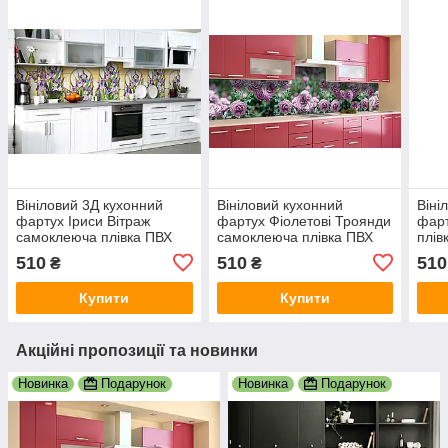
Вініловий 3Д кухонний
Вініловий кухонний
Віні
фартух Іриси Вітраж
фартух Фіолетові Троянди
фарт
самоклеюча плівка ПВХ
самоклеюча плівка ПВХ
плів
скіналі квіти Текстури
скіналі 3Д бутони Квіти
міст
510
510
510
₴
₴
Фіолетовий 600х2000 мм
Зелений 600х2000 мм
600
Купити
Купити
Акційні пропозиції та новинки
Новинка
Подарунок
Новинка
Подарунок