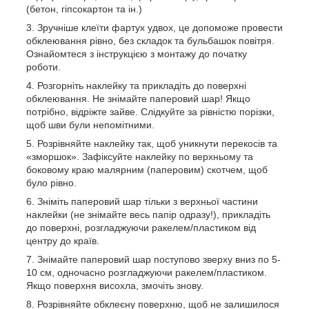
(бетон, гіпсокартон та ін.)
Зручніше клеїти фартух удвох, це допоможе провести
обклеювання рівно, без складок та бульбашок повітря.
Ознайомтеся з інструкцією з монтажу до початку
роботи.
Розгорніть наклейку та прикладіть до поверхні
обклеювання. Не знімайте паперовий шар! Якщо
потрібно, відріжте зайве. Слідкуйте за рівністю порізки,
щоб шви були непомітними.
Розрівняйте наклейку так, щоб уникнути перекосів та
«зморшок». Зафіксуйте наклейку по верхньому та
боковому краю малярним (паперовим) скотчем, щоб
було рівно.
Зніміть паперовий шар тільки з верхньої частини
наклейки (не знімайте весь папір одразу!), прикладіть
до поверхні, розгладжуючи ракелем/пластиком від
центру до країв.
Знімайте паперовий шар поступово зверху вниз по 5-
10 см, одночасно розгладжуючи ракелем/пластиком.
Якщо поверхня висохла, змочіть знову.
Розрівняйте обклеєну поверхню, щоб не залишилося