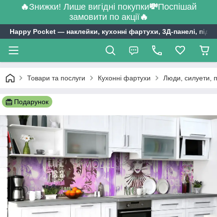
🔥
Знижки! Лише вигідні покупки
💸
Поспішай
замовити по акції
🔥
Happy Pocket ― наклейки, кухонні фартухи, 3Д-панелі, підл
Товари та послуги
Кухонні фартухи
Люди, силуети, 
Подарунок