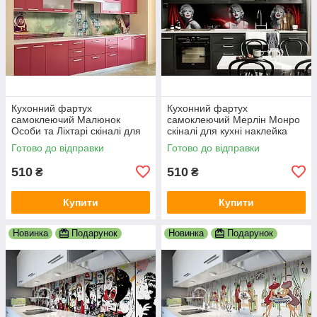
Кухонний фартух
Кухонний фартух
самоклеючий Малюнок
самоклеючий Мерлін Монро
Особи та Ліхтарі скіналі для
скіналі для кухні наклейка
кухні наклейка ПВХ люди
ПВХ дівчина люди чорний
Готово до відправки
Готово до відправки
зелений 600х2000 мм
600х2000 мм
510
510
₴
₴
Купити
Купити
Новинка
Подарунок
Новинка
Подарунок