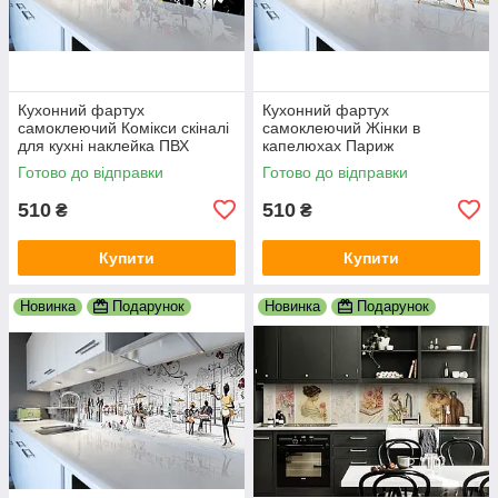
Кухонний фартух
Кухонний фартух
самоклеючий Комікси скіналі
самоклеючий Жінки в
для кухні наклейка ПВХ
капелюхах Париж
малюнок люди білий
мальований скіналі для кухні
Готово до відправки
Готово до відправки
600х2000 мм
наклейка ПВХ беж 600х2000
мм
510
510
₴
₴
Купити
Купити
Новинка
Подарунок
Новинка
Подарунок