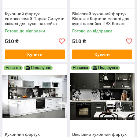
Кухонний фартух
Вініловий кухонний фартух
самоклеючий Париж Силуети
Вінтажні Картини скіналі для
скіналі для кухні наклейка
кухні наклейка ПВХ Колаж
ПВХ люди мальований
Люди Бежевий 600х2000 мм
Готово до відправки
Готово до відправки
вулиця 600х2000 мм
510
510
₴
₴
Купити
Купити
Новинка
Подарунок
Новинка
Подарунок
Кухонний фартух
Вініловий кухонний фартух