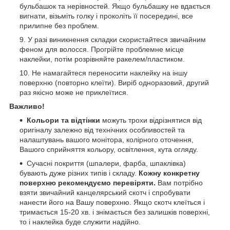
бульбашок та нерівностей. Якщо бульбашку не вдається
вигнати, візьміть голку і проколіть її посередині, все
прилипне без проблем.
У разі виникнення складки скористайтеся звичайним
феном для волосся. Прогрійте проблемне місце
наклейки, потім розрівняйте ракелем/пластиком.
Не намагайтеся переносити наклейку на іншу
поверхню (повторно клеїти). Виріб одноразовий, другий
раз якісно може не приклеїтися.
Важливо!
Кольори та відтінки
можуть трохи відрізнятися від
оригіналу залежно від технічних особливостей та
налаштувань вашого монітора, колірного оточення,
Вашого сприйняття кольору, освітлення, кута огляду.
Сучасні покриття (шпалери, фарба, шпаклівка)
бувають дуже різних типів і складу.
Кожну конкретну
поверхню рекомендуємо перевіряти.
Вам потрібно
взяти звичайний канцелярський скотч і спробувати
нанести його на Вашу поверхню. Якщо скотч клеїться і
тримається 15-20 хв. і знімається без залишків поверхні,
то і наклейка буде служити надійно.