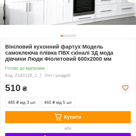
Вініловий кухонний фартух Модель
самоклеюча плівка ПВХ скіналі 3Д мода
дівчини Люди Фіолетовий 600х2000 мм
Готово до відправки
Код: Z182120_1
Опт і роздріб
510
₴
485 ₴
від 3 шт.
460 ₴
від 5 шт.
Купити
або