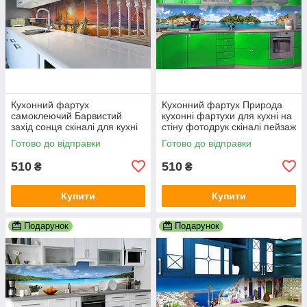
Кухонний фартух
Кухонний фартух Природа
самоклеючий Барвистий
кухонні фартухи для кухні на
захід сонця скіналі для кухні
стіну фотодрук скіналі пейзаж
наклейка ПВХ колони море
600х2000 мм
Готово до відправки
Готово до відправки
корабель 600х2000 мм
510
510
₴
₴
Купити
Купити
Подарунок
Подарунок