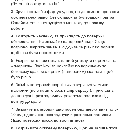
(бетон, гіпсокартон та ін.)
Зручніше клеїти фартух удвох, це допоможе провести
обклеювання рівно, без складок та бульбашок повітря.
Ознайомтеся з інструкцією з монтажу до початку
роботи.
Розгорніть наклейку та прикладіть до поверхні
обклеювання. Не знімайте паперовий шар! Якщо
потрібно, відріжте зайве. Слідкуйте за рівністю порізки,
щоб шви були непомітними.
Розрівняйте наклейку так, щоб уникнути перекосів та
«зморшок». Зафіксуйте наклейку по верхньому та
боковому краю малярним (паперовим) скотчем, щоб
було рівно.
Зніміть паперовий шар тільки з верхньої частини
наклейки (не знімайте весь папір одразу!), прикладіть
до поверхні, розгладжуючи ракелем/пластиком від
центру до країв.
Знімайте паперовий шар поступово зверху вниз по 5-
10 см, одночасно розгладжуючи ракелем/пластиком.
Якщо поверхня висохла, змочіть знову.
Розрівняйте обклеєну поверхню, щоб не залишилося