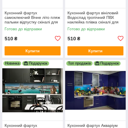
Кухонний фартух
Кухонний фартух вініловий
самоклеючий Вічне літо пляж
Водоспад тропічний ПВХ
пальми відпустку скіналі для
наклейка плівка скіналі для
кухні наклейка ПВХ беж
кухні блакитний 600х2000 мм
Готово до відправки
Готово до відправки
600х2000 мм
510
510
₴
₴
Купити
Купити
Новинка
Подарунок
Топ продажів
Подарунок
Кухонний фартух
Кухонний фартух Акваріум