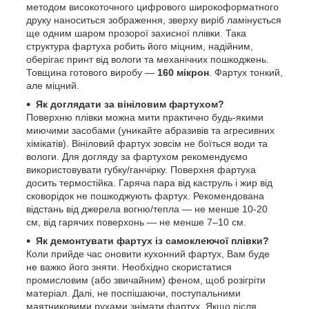
методом високоточного цифрового широкоформатного
друку наноситься зображення, зверху виріб ламінується
ще одним шаром прозорої захисної плівки. Така
структура фартуха робить його міцним, надійним,
оберігає принт від вологи та механічних пошкоджень.
Товщина готового виробу —
160 мікрон
. Фартух тонкий,
але міцний.
Як доглядати за вініловим фартухом?
Поверхню плівки можна мити практично будь-якими
миючими засобами (уникайте абразивів та агресивних
хімікатів). Вініловий фартух зовсім не боїться води та
вологи. Для догляду за фартухом рекомендуємо
використовувати губку/ганчірку. Поверхня фартуха
досить термостійка. Гаряча пара від каструль і жир від
сковорідок не пошкоджують фартух. Рекомендована
відстань від джерела вогню/тепла — не менше 10-20
см, від гарячих поверхонь — не менше 7–10 см.
Як демонтувати фартух із самоклеючої плівки?
Коли прийде час оновити кухонний фартух, Вам буде
не важко його зняти. Необхідно скористатися
промисловим (або звичайним) феном, щоб розігріти
матеріал. Далі, не поспішаючи, поступальними
маятниковими рухами знімати фартух. Якщо після