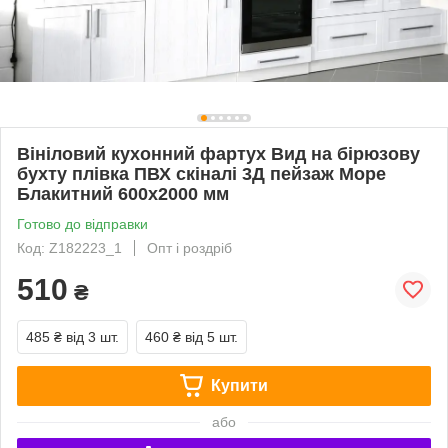
Вініловий кухонний фартух Вид на бірюзову
бухту плівка ПВХ скіналі 3Д пейзаж Море
Блакитний 600х2000 мм
Готово до відправки
Код: Z182223_1
Опт і роздріб
510
₴
485 ₴
від 3 шт.
460 ₴
від 5 шт.
Купити
або