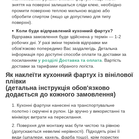
зняття на поверхні залишаться сліди клею, необхідно
промити поверхню теплою мильною водою або
обробити спиртом (якщо це допустимо для типу
поверхні).
Коли буде відправлений кухонний фартух?
Відправка замовлення буде здійснена у термін — 1-2
робочих дні. У разі зміни термінів відправки ми
обов'язково попередимо Вас заздалегідь. Детальна
інформація про доступні способи оплати та доставки за
посиланням
у розділі Доставка та оплата
. Вартість
доставки за тарифами обраного логіста.
Як наклеїти кухонний фартух із вінілової
плівки
(детальна інструкція обов'язково
додається до кожного замовлення)
Кухонні фартухи нанесені на транспортувальне
полотно і скручені в рулон. Це зручно у використанні та
мінімізує витрати на пересилання.
Поверхня для монтажу має бути чистою та рівною
(допускаються невеликі нерівності). Підходять різні її
види (шпалери, кахель, фарба тощо), крім пористих