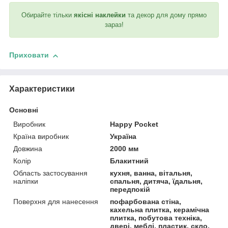
Обирайте тільки
якісні наклейки
та декор для дому прямо
зараз!
Приховати
Характеристики
Основні
Виробник
Happy Pocket
Країна виробник
Україна
Довжина
2000 мм
Колір
Блакитний
Область застосування
кухня, ванна, вітальня,
наліпки
спальня, дитяча, їдальня,
передпокій
Поверхня для нанесення
пофарбована стіна,
кахельна плитка, керамічна
плитка, побутова техніка,
двері, меблі, пластик, скло,