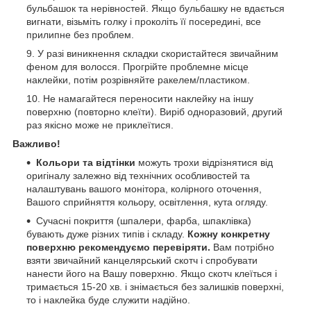
бульбашок та нерівностей. Якщо бульбашку не вдається
вигнати, візьміть голку і проколіть її посередині, все
прилипне без проблем.
У разі виникнення складки скористайтеся звичайним
феном для волосся. Прогрійте проблемне місце
наклейки, потім розрівняйте ракелем/пластиком.
Не намагайтеся переносити наклейку на іншу
поверхню (повторно клеїти). Виріб одноразовий, другий
раз якісно може не приклеїтися.
Важливо!
Кольори та відтінки
можуть трохи відрізнятися від
оригіналу залежно від технічних особливостей та
налаштувань вашого монітора, колірного оточення,
Вашого сприйняття кольору, освітлення, кута огляду.
Сучасні покриття (шпалери, фарба, шпаклівка)
бувають дуже різних типів і складу.
Кожну конкретну
поверхню рекомендуємо перевіряти.
Вам потрібно
взяти звичайний канцелярський скотч і спробувати
нанести його на Вашу поверхню. Якщо скотч клеїться і
тримається 15-20 хв. і знімається без залишків поверхні,
то і наклейка буде служити надійно.