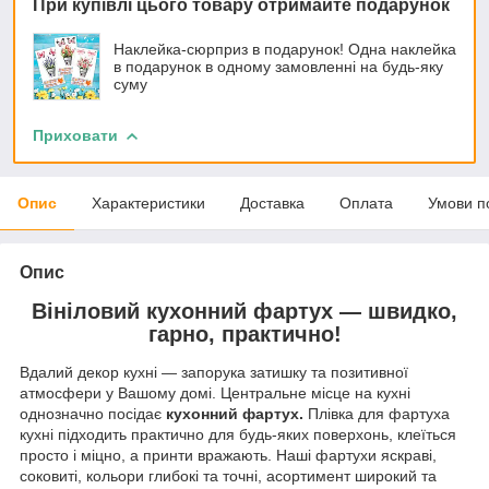
При купівлі цього товару отримайте подарунок
Наклейка-сюрприз в подарунок! Одна наклейка
в подарунок в одному замовленні на будь-яку
суму
Приховати
Опис
Характеристики
Доставка
Оплата
Умови п
Опис
Вініловий кухонний фартух — швидко,
гарно, практично!
Вдалий декор кухні — запорука затишку та позитивної
атмосфери у Вашому домі. Центральне місце на кухні
однозначно посідає
кухонний фартух.
Плівка для фартуха
кухні підходить практично для будь-яких поверхонь, клеїться
просто і міцно, а принти вражають. Наші фартухи яскраві,
соковиті, кольори глибокі та точні, асортимент широкий та