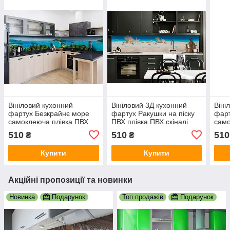
Вініловий кухонний
Вініловий 3Д кухонний
Віні
фартух Безкрайнє море
фартух Ракушки на піску
фарт
самоклеюча плівка ПВХ
ПВХ плівка ПВХ скіналі
само
скіналі 3Д пейзаж
пляж Море Блакитний
скін
510
510
510
₴
₴
Блакитний 600х2000 мм
600х2000 мм
Море
мм
Купити
Купити
Акційні пропозиції та новинки
Новинка
Подарунок
Топ продажів
Подарунок