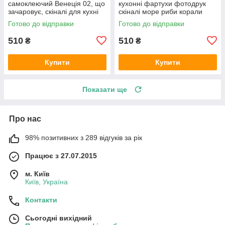
самоклеючий Венеція 02, що
кухонні фартухи фотодрук
зачаровує, скіналі для кухні
скіналі море риби корали
наклейка ПВХ гондоли
600х2000 мм
Готово до відправки
Готово до відправки
600х2000 мм
510
510
₴
₴
Купити
Купити
Показати ще
Про нас
98% позитивних з 289 відгуків за рік
Працює з 27.07.2015
м. Київ
Київ, Україна
Контакти
Сьогодні вихідний