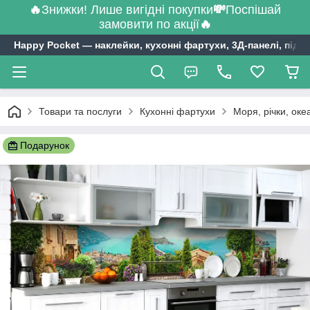
🔥
Знижки! Лише вигідні покупки
💸
Поспішай
замовити по акції
🔥
Happy Pocket ― наклейки, кухонні фартухи, 3Д-панелі, підл
Товари та послуги
Кухонні фартухи
Моря, річки, оке
Подарунок