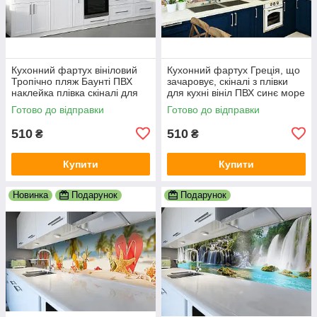
Кухонний фартух вініловий
Кухонний фартух Греція, що
Тропічно пляж Баунті ПВХ
зачаровує, скіналі з плівки
наклейка плівка скіналі для
для кухні вініл ПВХ синє море
кухні блакитний 600х2000 мм
білі будинки 600х2000 мм
Готово до відправки
Готово до відправки
510
510
₴
₴
Купити
Купити
Новинка
Подарунок
Подарунок