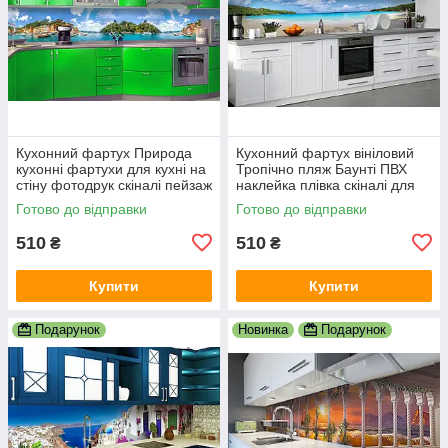
Кухонний фартух Природа
Кухонний фартух вініловий
кухонні фартухи для кухні на
Тропічно пляж Баунті ПВХ
стіну фотодрук скіналі пейзаж
наклейка плівка скіналі для
600х2000 мм
кухні блакитний 600х2000 мм
Готово до відправки
Готово до відправки
510
510
₴
₴
Купити
Купити
Подарунок
Новинка
Подарунок