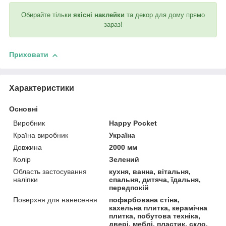
Обирайте тільки
якісні наклейки
та декор для дому прямо
зараз!
Приховати
Характеристики
Основні
Виробник
Happy Pocket
Країна виробник
Україна
Довжина
2000 мм
Колір
Зелений
Область застосування
кухня, ванна, вітальня,
наліпки
спальня, дитяча, їдальня,
передпокій
Поверхня для нанесення
пофарбована стіна,
кахельна плитка, керамічна
плитка, побутова техніка,
двері, меблі, пластик, скло,