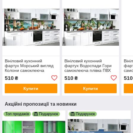
Вініловий кухонний
Вініловий кухонний
Віні
фартух Морський вигляд
фартух Водоспади Гори
фарт
Колони самоклеюча
самоклеюча плівка ПВХ
само
плівка ПВХ скіналі 3Д
скіналі 3Д пейзаж
скін
510
510
510
₴
₴
Море Блакитний 600х2000
Природа Зелений
Блак
мм
600х2000 мм
Купити
Купити
Акційні пропозиції та новинки
Топ продажів
Подарунок
Подарунок