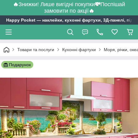
🔥
Знижки! Лише вигідні покупки
💸
Поспішай
замовити по акції
🔥
Happy Pocket ― наклейки, кухонні фартухи, 3Д-панелі, підл
Товари та послуги
Кухонні фартухи
Моря, річки, оке
Подарунок