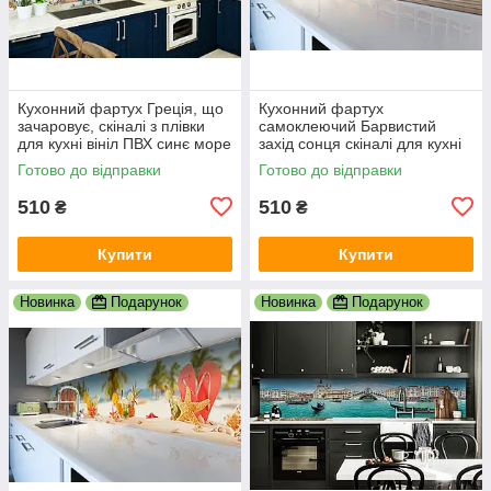
Кухонний фартух Греція, що
Кухонний фартух
зачаровує, скіналі з плівки
самоклеючий Барвистий
для кухні вініл ПВХ синє море
захід сонця скіналі для кухні
білі будинки 600х2000 мм
наклейка ПВХ колони море
Готово до відправки
Готово до відправки
корабель 600х2000 мм
510
510
₴
₴
Купити
Купити
Новинка
Подарунок
Новинка
Подарунок