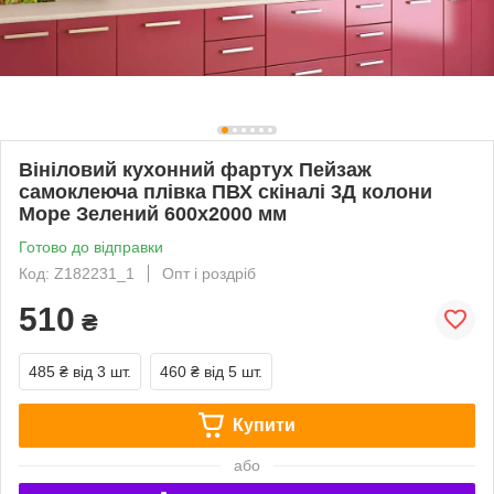
Вініловий кухонний фартух Пейзаж
самоклеюча плівка ПВХ скіналі 3Д колони
Море Зелений 600х2000 мм
Готово до відправки
Код: Z182231_1
Опт і роздріб
510
₴
485 ₴
від 3 шт.
460 ₴
від 5 шт.
Купити
або