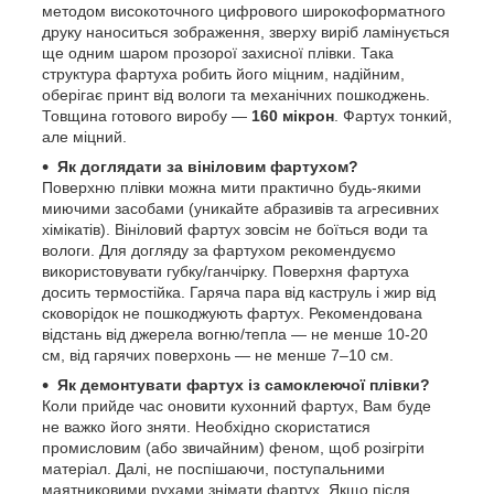
методом високоточного цифрового широкоформатного
друку наноситься зображення, зверху виріб ламінується
ще одним шаром прозорої захисної плівки. Така
структура фартуха робить його міцним, надійним,
оберігає принт від вологи та механічних пошкоджень.
Товщина готового виробу —
160 мікрон
. Фартух тонкий,
але міцний.
Як доглядати за вініловим фартухом?
Поверхню плівки можна мити практично будь-якими
миючими засобами (уникайте абразивів та агресивних
хімікатів). Вініловий фартух зовсім не боїться води та
вологи. Для догляду за фартухом рекомендуємо
використовувати губку/ганчірку. Поверхня фартуха
досить термостійка. Гаряча пара від каструль і жир від
сковорідок не пошкоджують фартух. Рекомендована
відстань від джерела вогню/тепла — не менше 10-20
см, від гарячих поверхонь — не менше 7–10 см.
Як демонтувати фартух із самоклеючої плівки?
Коли прийде час оновити кухонний фартух, Вам буде
не важко його зняти. Необхідно скористатися
промисловим (або звичайним) феном, щоб розігріти
матеріал. Далі, не поспішаючи, поступальними
маятниковими рухами знімати фартух. Якщо після