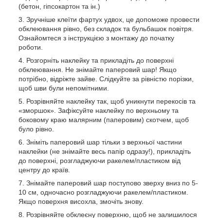
(бетон, гіпсокартон та ін.)
Зручніше клеїти фартух удвох, це допоможе провести
обклеювання рівно, без складок та бульбашок повітря.
Ознайомтеся з інструкцією з монтажу до початку
роботи.
Розгорніть наклейку та прикладіть до поверхні
обклеювання. Не знімайте паперовий шар! Якщо
потрібно, відріжте зайве. Слідкуйте за рівністю порізки,
щоб шви були непомітними.
Розрівняйте наклейку так, щоб уникнути перекосів та
«зморшок». Зафіксуйте наклейку по верхньому та
боковому краю малярним (паперовим) скотчем, щоб
було рівно.
Зніміть паперовий шар тільки з верхньої частини
наклейки (не знімайте весь папір одразу!), прикладіть
до поверхні, розгладжуючи ракелем/пластиком від
центру до країв.
Знімайте паперовий шар поступово зверху вниз по 5-
10 см, одночасно розгладжуючи ракелем/пластиком.
Якщо поверхня висохла, змочіть знову.
Розрівняйте обклеєну поверхню, щоб не залишилося