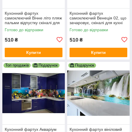
Кухонний фартух
Кухонний фартух
самоклеючий Вічне літо пляж
самоклеючий Венеція 02, що
пальми відпустку скіналі для
зачаровує, скіналі для кухні
кухні наклейка ПВХ беж
наклейка ПВХ гондоли
Готово до відправки
Готово до відправки
600х2000 мм
600х2000 мм
510
510
₴
₴
Купити
Купити
Топ продажів
Подарунок
Подарунок
Кухонний фартух Акваріум
Кухонний фартух вініловий