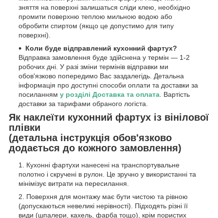
зняття на поверхні залишаться сліди клею, необхідно
промити поверхню теплою мильною водою або
обробити спиртом (якщо це допустимо для типу
поверхні).
Коли буде відправлений кухонний фартух?
Відправка замовлення буде здійснена у термін — 1-2
робочих дні. У разі зміни термінів відправки ми
обов'язково попередимо Вас заздалегідь. Детальна
інформація про доступні способи оплати та доставки за
посиланням
у розділі Доставка та оплата
. Вартість
доставки за тарифами обраного логіста.
Як наклеїти кухонний фартух із вінілової
плівки
(детальна інструкція обов'язково
додається до кожного замовлення)
Кухонні фартухи нанесені на транспортувальне
полотно і скручені в рулон. Це зручно у використанні та
мінімізує витрати на пересилання.
Поверхня для монтажу має бути чистою та рівною
(допускаються невеликі нерівності). Підходять різні її
види (шпалери, кахель, фарба тощо), крім пористих