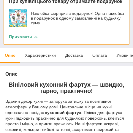
При купівлі цього товару отримайте подарунок
Наклейка-сюрприз в подарунок! Одна наклейка
в подарунок в одному замовленні на будь-яку
суму
Приховати
Опис
Характеристики
Доставка
Оплата
Умови п
Опис
Вініловий кухонний фартух — швидко,
гарно, практично!
Вдалий декор кухні — запорука затишку та позитивної
атмосфери у Вашому домі. Центральне місце на кухні
однозначно посідає
кухонний фартух.
Плівка для фартуха
кухні підходить практично для будь-яких поверхонь, клеїться
просто і міцно, а принти вражають. Наші фартухи яскраві,
соковиті, кольори глибокі та точні, асортимент широкий та