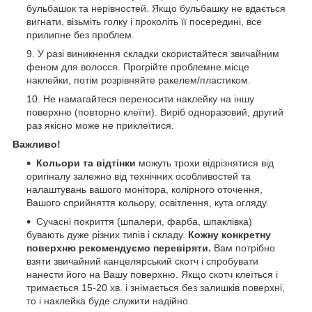
бульбашок та нерівностей. Якщо бульбашку не вдається
вигнати, візьміть голку і проколіть її посередині, все
прилипне без проблем.
У разі виникнення складки скористайтеся звичайним
феном для волосся. Прогрійте проблемне місце
наклейки, потім розрівняйте ракелем/пластиком.
Не намагайтеся переносити наклейку на іншу
поверхню (повторно клеїти). Виріб одноразовий, другий
раз якісно може не приклеїтися.
Важливо!
Кольори та відтінки
можуть трохи відрізнятися від
оригіналу залежно від технічних особливостей та
налаштувань вашого монітора, колірного оточення,
Вашого сприйняття кольору, освітлення, кута огляду.
Сучасні покриття (шпалери, фарба, шпаклівка)
бувають дуже різних типів і складу.
Кожну конкретну
поверхню рекомендуємо перевіряти.
Вам потрібно
взяти звичайний канцелярський скотч і спробувати
нанести його на Вашу поверхню. Якщо скотч клеїться і
тримається 15-20 хв. і знімається без залишків поверхні,
то і наклейка буде служити надійно.