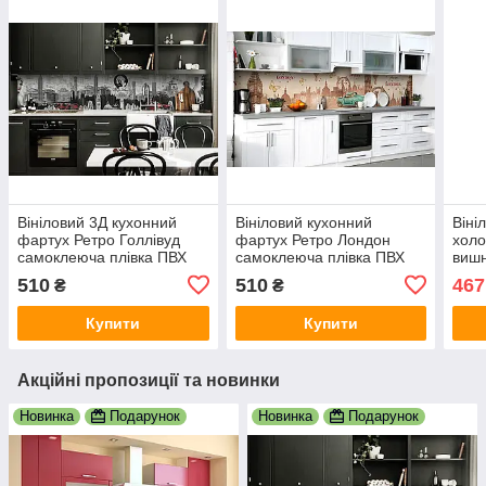
Вініловий 3Д кухонний
Вініловий кухонний
Віні
фартух Ретро Голлівуд
фартух Ретро Лондон
холо
самоклеюча плівка ПВХ
самоклеюча плівка ПВХ
вишн
скіналі Архітектура Сірий
скіналі 3Д авто
само
510
510
467
₴
₴
600х2000 мм
Архітектура Бежевий
Беж
600х2000 мм
Купити
Купити
Акційні пропозиції та новинки
Новинка
Подарунок
Новинка
Подарунок