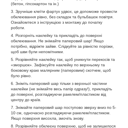
(бетон, гіпсокартон та ін.)
Зручніше клеїти фартух удвох, це допоможе провести
обклеювання рівно, без складок та бульбашок повітря.
Ознайомтеся з інструкцією з монтажу до початку
роботи.
Розгорніть наклейку та прикладіть до поверхні
обклеювання. Не знімайте паперовий шар! Якщо
потрібно, відріжте зайве. Слідкуйте за рівністю порізки,
щоб шви були непомітними.
Розрівняйте наклейку так, щоб уникнути перекосів та
«зморшок». Зафіксуйте наклейку по верхньому та
боковому краю малярним (паперовим) скотчем, щоб
було рівно.
Зніміть паперовий шар тільки з верхньої частини
наклейки (не знімайте весь папір одразу!), прикладіть
до поверхні, розгладжуючи ракелем/пластиком від
центру до країв.
Знімайте паперовий шар поступово зверху вниз по 5-
10 см, одночасно розгладжуючи ракелем/пластиком.
Якщо поверхня висохла, змочіть знову.
Розрівняйте обклеєну поверхню, щоб не залишилося