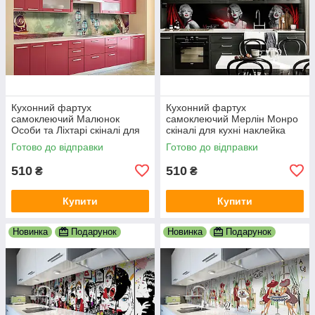
Кухонний фартух
Кухонний фартух
самоклеючий Малюнок
самоклеючий Мерлін Монро
Особи та Ліхтарі скіналі для
скіналі для кухні наклейка
кухні наклейка ПВХ люди
ПВХ дівчина люди чорний
Готово до відправки
Готово до відправки
зелений 600х2000 мм
600х2000 мм
510
510
₴
₴
Купити
Купити
Новинка
Подарунок
Новинка
Подарунок