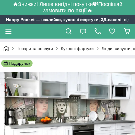
🔥
Знижки! Лише вигідні покупки
💸
Поспішай
замовити по акції
🔥
Happy Pocket ― наклейки, кухонні фартухи, 3Д-панелі, підл
Товари та послуги
Кухонні фартухи
Люди, силуети, 
Подарунок