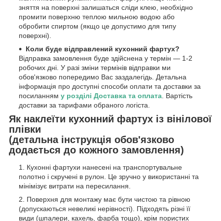
зняття на поверхні залишаться сліди клею, необхідно
промити поверхню теплою мильною водою або
обробити спиртом (якщо це допустимо для типу
поверхні).
Коли буде відправлений кухонний фартух?
Відправка замовлення буде здійснена у термін — 1-2
робочих дні. У разі зміни термінів відправки ми
обов'язково попередимо Вас заздалегідь. Детальна
інформація про доступні способи оплати та доставки за
посиланням
у розділі Доставка та оплата
. Вартість
доставки за тарифами обраного логіста.
Як наклеїти кухонний фартух із вінілової
плівки
(детальна інструкція обов'язково
додається до кожного замовлення)
Кухонні фартухи нанесені на транспортувальне
полотно і скручені в рулон. Це зручно у використанні та
мінімізує витрати на пересилання.
Поверхня для монтажу має бути чистою та рівною
(допускаються невеликі нерівності). Підходять різні її
види (шпалери, кахель, фарба тощо), крім пористих