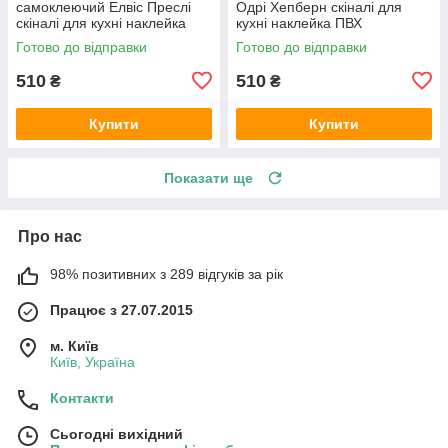
самоклеючий Елвіс Преслі
Одрі Хепберн скіналі для
скіналі для кухні наклейка
кухні наклейка ПВХ
ПВХ ретро співаки сірий
персонажі ретро Чорно-білий
Готово до відправки
Готово до відправки
600х2000 мм
600х2000 мм
510
510
₴
₴
Купити
Купити
Показати ще
Про нас
98% позитивних з 289 відгуків за рік
Працює з 27.07.2015
м. Київ
Київ, Україна
Контакти
Сьогодні вихідний