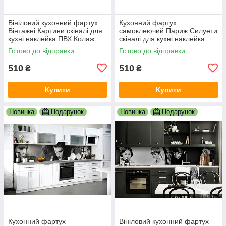
Вініловий кухонний фартух
Кухонний фартух
Вінтажні Картини скіналі для
самоклеючий Париж Силуети
кухні наклейка ПВХ Колаж
скіналі для кухні наклейка
Люди Бежевий 600х2000 мм
ПВХ люди мальований
Готово до відправки
Готово до відправки
вулиця 600х2000 мм
510
510
₴
₴
Купити
Купити
Новинка
Подарунок
Новинка
Подарунок
Кухонний фартух
Вініловий кухонний фартух