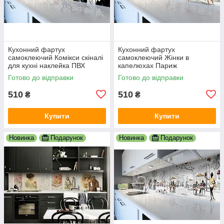
Кухонний фартух
Кухонний фартух
самоклеючий Комікси скіналі
самоклеючий Жінки в
для кухні наклейка ПВХ
капелюхах Париж
малюнок люди білий
мальований скіналі для кухні
Готово до відправки
Готово до відправки
600х2000 мм
наклейка ПВХ беж 600х2000
мм
510
510
₴
₴
Купити
Купити
Новинка
Подарунок
Новинка
Подарунок