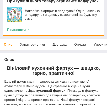
При купівлі цього товару отримайте подарунок
Наклейка-сюрприз в подарунок! Одна наклейка
в подарунок в одному замовленні на будь-яку
суму
Приховати
Опис
Характеристики
Доставка
Оплата
Умови п
Опис
Вініловий кухонний фартух — швидко,
гарно, практично!
Вдалий декор кухні — запорука затишку та позитивної
атмосфери у Вашому домі. Центральне місце на кухні
однозначно посідає
кухонний фартух.
Плівка для фартуха
кухні підходить практично для будь-яких поверхонь, клеїться
просто і міцно, а принти вражають. Наші фартухи яскраві,
соковиті, кольори глибокі та точні, асортимент широкий та