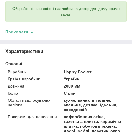
Обирайте тільки
якісні наклейки
та декор для дому прямо
зараз!
Приховати
Характеристики
Основні
Виробник
Happy Pocket
Країна виробник
Україна
Довжина
2000 мм
Колір
Сірий
Область застосування
кухня, ванна, вітальня,
наліпки
спальня, дитяча, їдальня,
передпокій
Поверхня для нанесення
пофарбована стіна,
кахельна плитка, керамічна
плитка, побутова техніка,
двері, меблі, пластик, скло,