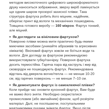
методом високоточного цифрового широкоформатного
друку наноситься зображення, зверху виріб ламінується
ще одним шаром прозорої захисної плівки. Така
структура фартуха робить його міцним, надійним,
оберігає принт від вологи та механічних пошкоджень.
Товщина готового виробу —
160 мікрон
. Фартух тонкий,
але міцний.
Як доглядати за вініловим фартухом?
Поверхню плівки можна мити практично будь-якими
миючими засобами (уникайте абразивів та агресивних
хімікатів). Вініловий фартух зовсім не боїться води та
вологи. Для догляду за фартухом рекомендуємо
використовувати губку/ганчірку. Поверхня фартуха
досить термостійка. Гаряча пара від каструль і жир від
сковорідок не пошкоджують фартух. Рекомендована
відстань від джерела вогню/тепла — не менше 10-20
см, від гарячих поверхонь — не менше 7–10 см.
Як демонтувати фартух із самоклеючої плівки?
Коли прийде час оновити кухонний фартух, Вам буде
не важко його зняти. Необхідно скористатися
промисловим (або звичайним) феном, щоб розігріти
матеріал. Далі, не поспішаючи, поступальними
маятниковими рухами знімати фартух. Якщо після