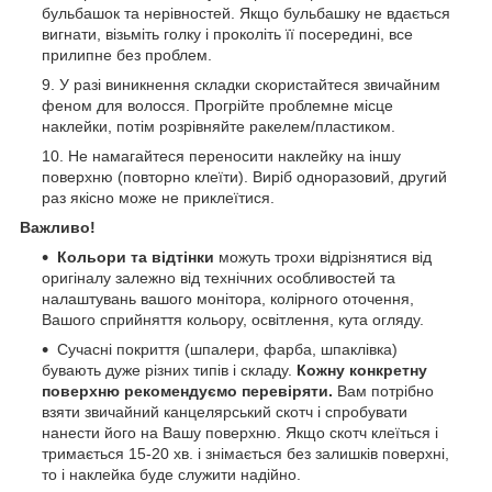
бульбашок та нерівностей. Якщо бульбашку не вдається
вигнати, візьміть голку і проколіть її посередині, все
прилипне без проблем.
У разі виникнення складки скористайтеся звичайним
феном для волосся. Прогрійте проблемне місце
наклейки, потім розрівняйте ракелем/пластиком.
Не намагайтеся переносити наклейку на іншу
поверхню (повторно клеїти). Виріб одноразовий, другий
раз якісно може не приклеїтися.
Важливо!
Кольори та відтінки
можуть трохи відрізнятися від
оригіналу залежно від технічних особливостей та
налаштувань вашого монітора, колірного оточення,
Вашого сприйняття кольору, освітлення, кута огляду.
Сучасні покриття (шпалери, фарба, шпаклівка)
бувають дуже різних типів і складу.
Кожну конкретну
поверхню рекомендуємо перевіряти.
Вам потрібно
взяти звичайний канцелярський скотч і спробувати
нанести його на Вашу поверхню. Якщо скотч клеїться і
тримається 15-20 хв. і знімається без залишків поверхні,
то і наклейка буде служити надійно.