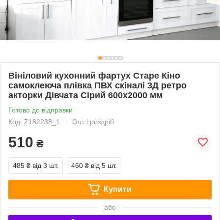
Вініловий кухонний фартух Старе Кіно
самоклеюча плівка ПВХ скіналі 3Д ретро
акторки Дівчата Сірий 600х2000 мм
Готово до відправки
Код: Z182238_1
Опт і роздріб
510
₴
485 ₴
від 3 шт.
460 ₴
від 5 шт.
Купити
або