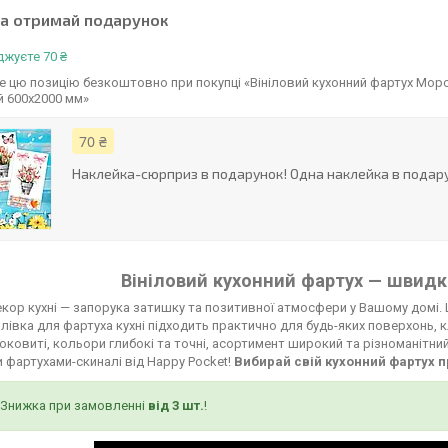
та отримай подарунок
жуєте 70 ₴
 цю позицію безкоштовно при покупці «Вініловий кухонний фартух Морс
й 600х2000 мм»
70 ₴
Наклейка-сюрприз в подарунок! Одна наклейка в подару
Вініловий кухонний фартух — швидко
кор кухні — запорука затишку та позитивної атмосфери у Вашому домі. 
лівка для фартуха кухні підходить практично для будь-яких поверхонь, к
соковиті, кольори глибокі та точні, асортимент широкий та різноманітни
 фартухами-скиналі від Happy Pocket!
Вибирай свій кухонний фартух п
Знижка при замовленні
від 3 шт.
!