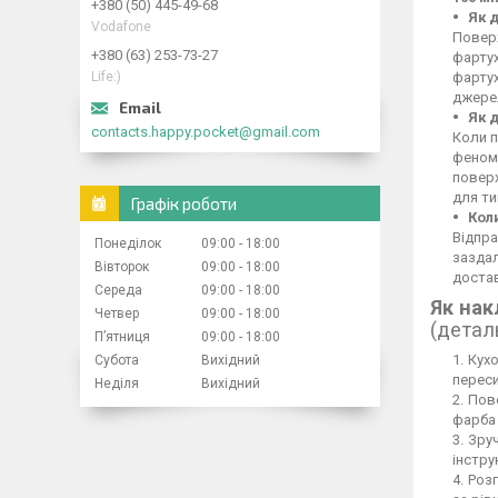
+380 (50) 445-49-68
Як 
Vodafone
Поверх
+380 (63) 253-73-27
фартух
Life:)
фартух
джерел
Як 
contacts.happy.pocket@gmail.com
Коли п
феном,
повер
для ти
Графік роботи
Кол
Відпра
Понеділок
09:00
18:00
заздал
Вівторок
09:00
18:00
достав
Середа
09:00
18:00
Як нак
Четвер
09:00
18:00
(детал
Пʼятниця
09:00
18:00
Кухо
Субота
Вихідний
переси
Неділя
Вихідний
Пове
фарба 
Зруч
інстру
Розг