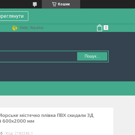
Кошик
реглянути
Київ, Україна
Пошук...
Морське містечко плівка ПВХ скидали 3Д
ий 600х2000 мм
іб
Код:
Z182243_1