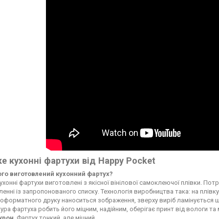
е кухонні фартухи від Happy Pocket
чого виготовлений кухонний фартух?
ухонні фартухи виготовлені з якісної вінілової самоклеючої плівки. По
енні із запропонованого списку. Технологія виробництва така: на плі
форматного друку наноситься зображення, зверху виріб ламінується ще
ура фартуха робить його міцним, надійним, оберігає принт від вологи т
ікрон
. Фартух тонкий, але міцний.