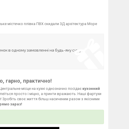
ьке містечко плівка ПВХ скидали 3Д архітектура Море
нок в одному замовленні на будь-яку суму
, гарно, практично!
Центральне місце на кухні однозначно посідає
кухонний
леїться просто і міцно, а принти вражають. Наші фартухи
й! Зробіть своє життя більш насиченим разом з якісними
рямо зараз!