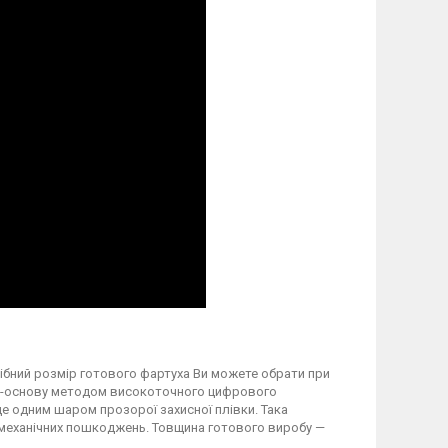
трібний розмір готового фартуха Ви можете обрати при
вку-основу методом високоточного цифрового
 одним шаром прозорої захисної плівки. Така
а механічних пошкоджень. Товщина готового виробу —