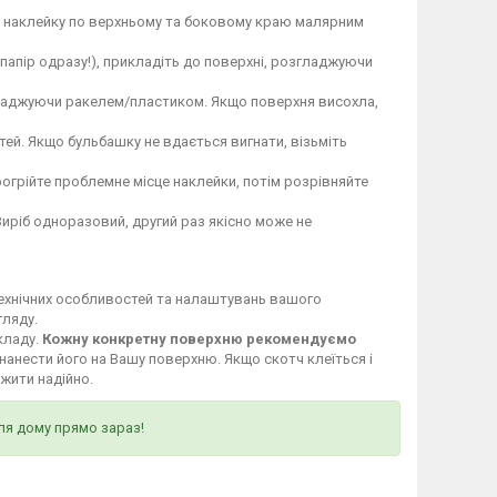
те наклейку по верхньому та боковому краю малярним
 папір одразу!), прикладіть до поверхні, розгладжуючи
гладжуючи ракелем/пластиком. Якщо поверхня висохла,
ей. Якщо бульбашку не вдається вигнати, візьміть
огрійте проблемне місце наклейки, потім розрівняйте
Виріб одноразовий, другий раз якісно може не
технічних особливостей та налаштувань вашого
гляду.
кладу.
Кожну конкретну поверхню рекомендуємо
нанести його на Вашу поверхню. Якщо скотч клеїться і
ужити надійно.
ля дому прямо зараз!