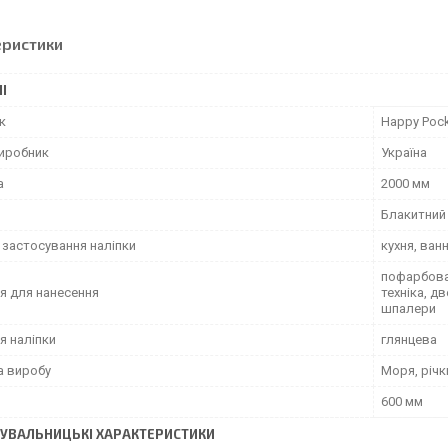
еристики
І
к
Happy Poc
виробник
Україна
а
2000 мм
Блакитний
 застосування наліпки
кухня, ван
пофарбован
я для нанесення
техніка, д
шпалери
я наліпки
глянцева
а виробу
Моря, річк
600 мм
УВАЛЬНИЦЬКІ ХАРАКТЕРИСТИКИ