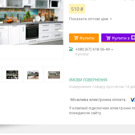
510 ₴
Показати оптові ціни
Купити
Купити з
+380 (67) 618-56-49
Kyivstar
повернення товару протягом 14 дн
У компанії підключені електронні п
покидаючи сайту.