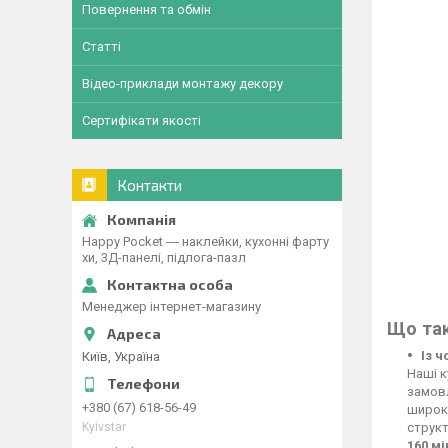
Повернення та обмін
Статті
Відео-приклади монтажу декору
Сертифікати якості
Контакти
Happy Pocket ― наклейки, кухонні фарту
хи, 3Д-панелі, підлога-пазл
Менеджер інтернет-магазину
Що так
Із 
Київ, Україна
Наші к
замовл
+380 (67) 618-56-49
широко
Kyivstar
структ
160 м