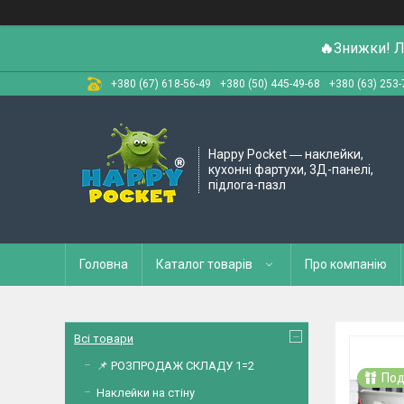
🔥
Знижки! Л
+380 (67) 618-56-49
+380 (50) 445-49-68
+380 (63) 253-
Happy Pocket ― наклейки,
кухонні фартухи, 3Д-панелі,
підлога-пазл
Головна
Каталог товарів
Про компанію
Всі товари
📌 РОЗПРОДАЖ СКЛАДУ 1=2
Под
Наклейки на стіну