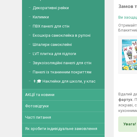
Замов 
Декоративні рейки
Килимки
Ви заощад
Отримайте
ПВХ панелі для стін
Блакитни
Екошкіра самоклейка в рулоні
Шпалери самоклейні
LVT плитка для підлоги
Звукоізоляційні панелі для стін
Панелі із тканинним покриттям
👨🎓 Наклейки для школи, у клас
Вдалий де
АКЦІЇ та новини
фартух.
П
яскраві, 
Фотовідгуки
кухонними
Часті питання
Увага!
Як зробити індивідуальне замовлення