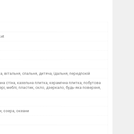
ket
на, вітальня, спальня, дитяча, їдальня, передпокій
а стіна, кахельна плитка, керамічна плитка, побутова
вері, меблі, пластик, скло, дзеркало, будь-яка поверхня,
и, озера, океани