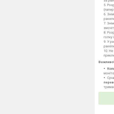
за рів
Розр
(папер
Знім
ракеле
Знім
змочіт
Розр
голку 
У ра
ракел
Не 
прикле
Важливо
Кол
моніто
Суча
перев
тримає