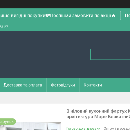
ише вигідні покупки
💸
Поспішай замовити по акції
🔥
Пе
73-27
Доставка та оплата
Фотовідгуки
Контакти
Вініловий кухонний фартух 
архітектура Море Блакитн
арунок
Готово до відправки
Оптом і в роздр