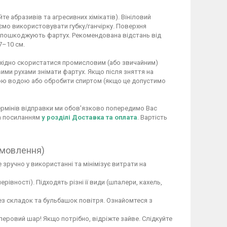
 абразивів та агресивних хімікатів). Вініловий
ємо використовувати губку/ганчірку. Поверхня
не пошкоджують фартух. Рекомендована відстань від
7–10 см.
обхідно скористатися промисловим (або звичайним)
ими рухами знімати фартух. Якщо після зняття на
ою водою або обробити спиртом (якщо це допустимо
 термінів відправки ми обов'язково попередимо Вас
за посиланням
у розділі Доставка та оплата
. Вартість
амовлення)
 зручно у використанні та мінімізує витрати на
вності). Підходять різні її види (шпалери, кахель,
ез складок та бульбашок повітря. Ознайомтеся з
перовий шар! Якщо потрібно, відріжте зайве. Слідкуйте