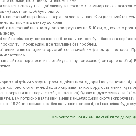
ністю порізки, щоб шви були непомітними.
івняйте наклейку так, щоб уникнути перекосів та «зморшок». Зафіксуй
овим) скотчем, щоб було рівно.
іть паперовий шар тільки з верхньої частини наклейки (не знімайте весь
м/пластиком від центру до країв.
айте паперовий шар поступово зверху вниз по 5-10 см, одночасно роз
ь знову.
івняйте обклеєну поверхню, щоб не залишилося бульбашок та нерівност
і проколіть її посередині, все прилипне без проблем.
зі виникнення складки скористайтеся звичайним феном для волосся. Пр
ем/пластиком.
намагайтеся переносити наклейку на іншу поверхню (повторно клеїти). 
їтися.
!
ьори та відтінки
можуть трохи відрізнятися від оригіналу залежно від 
ра, колірного оточення, Вашого сприйняття кольору, освітлення, кута о
сні покриття (шпалери, фарба, шпаклівка) бувають дуже різних типів і с
іряти.
Вам потрібно взяти звичайний канцелярський скотч і спробувати 
ться 15-20 хв. і знімається без залишків поверхні, то і наклейка буде сл
Обирайте тільки
якісні наклейки
та декор д