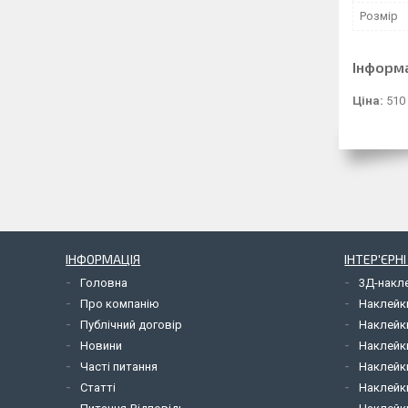
Розмір
Інформ
Ціна:
510
ІНФОРМАЦІЯ
ІНТЕР'ЄРН
Головна
3Д-накл
Про компанію
Наклейк
Публічний договір
Наклейк
Новини
Наклейк
Часті питання
Наклейк
Статті
Наклейки