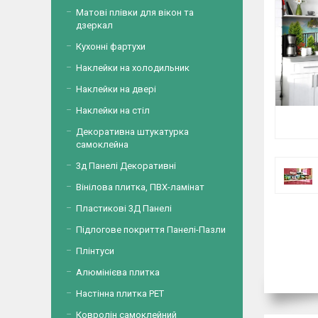
Матові плівки для вікон та
дзеркал
Кухонні фартухи
Наклейки на холодильник
Наклейки на двері
Наклейки на стіл
Декоративна штукатурка
самоклейна
3д Панелі Декоративні
Вінілова плитка, ПВХ-ламінат
Пластикові 3Д Панелі
Підлогове покриття Панелі-Пазли
Плінтуси
Алюмінієва плитка
Настінна плитка PET
Ковролін самоклейний