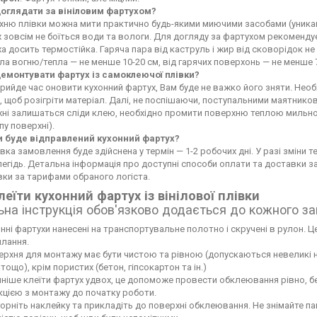
доглядати за вініловим фартухом?
ню плівки можна мити практично будь-якими миючими засобами (уникайте
 зовсім не боїться води та вологи. Для догляду за фартухом рекоменду
а досить термостійка. Гаряча пара від каструль і жир від сковорідок 
а вогню/тепла — не менше 10-20 см, від гарячих поверхонь — не менше 
демонтувати фартух із самоклеючої плівки?
рийде час оновити кухонний фартух, Вам буде не важко його зняти. Не
 щоб розігріти матеріал. Далі, не поспішаючи, поступальними маятников
хні залишаться сліди клею, необхідно промити поверхню теплою мильн
пу поверхні).
и буде відправлений кухонний фартух?
вка замовлення буде здійснена у термін — 1-2 робочих дні. У разі зміни
егідь. Детальна інформація про доступні способи оплати та доставки 
ки за тарифами обраного логіста.
леїти кухонний фартух із вінілової плівки
ьна інструкція обов'язково додається до кожного з
нні фартухи нанесені на транспортувальне полотно і скручені в рулон. Це
лання.
рхня для монтажу має бути чистою та рівною (допускаються невеликі нері
тощо), крім пористих (бетон, гіпсокартон та ін.)
ніше клеїти фартух удвох, це допоможе провести обклеювання рівно, б
кцією з монтажу до початку роботи.
орніть наклейку та прикладіть до поверхні обклеювання. Не знімайте па