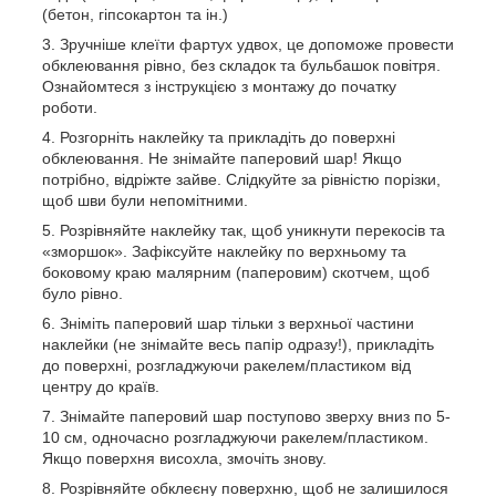
(бетон, гіпсокартон та ін.)
Зручніше клеїти фартух удвох, це допоможе провести
обклеювання рівно, без складок та бульбашок повітря.
Ознайомтеся з інструкцією з монтажу до початку
роботи.
Розгорніть наклейку та прикладіть до поверхні
обклеювання. Не знімайте паперовий шар! Якщо
потрібно, відріжте зайве. Слідкуйте за рівністю порізки,
щоб шви були непомітними.
Розрівняйте наклейку так, щоб уникнути перекосів та
«зморшок». Зафіксуйте наклейку по верхньому та
боковому краю малярним (паперовим) скотчем, щоб
було рівно.
Зніміть паперовий шар тільки з верхньої частини
наклейки (не знімайте весь папір одразу!), прикладіть
до поверхні, розгладжуючи ракелем/пластиком від
центру до країв.
Знімайте паперовий шар поступово зверху вниз по 5-
10 см, одночасно розгладжуючи ракелем/пластиком.
Якщо поверхня висохла, змочіть знову.
Розрівняйте обклеєну поверхню, щоб не залишилося