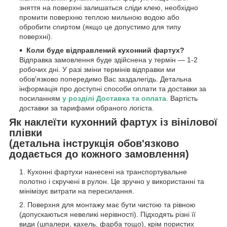
зняття на поверхні залишаться сліди клею, необхідно
промити поверхню теплою мильною водою або
обробити спиртом (якщо це допустимо для типу
поверхні).
Коли буде відправлений кухонний фартух?
Відправка замовлення буде здійснена у термін — 1-2
робочих дні. У разі зміни термінів відправки ми
обов'язково попередимо Вас заздалегідь. Детальна
інформація про доступні способи оплати та доставки за
посиланням
у розділі Доставка та оплата
. Вартість
доставки за тарифами обраного логіста.
Як наклеїти кухонний фартух із вінілової
плівки
(детальна інструкція обов'язково
додається до кожного замовлення)
Кухонні фартухи нанесені на транспортувальне
полотно і скручені в рулон. Це зручно у використанні та
мінімізує витрати на пересилання.
Поверхня для монтажу має бути чистою та рівною
(допускаються невеликі нерівності). Підходять різні її
види (шпалери, кахель, фарба тощо), крім пористих