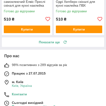
самоклеючий Елвіс Преслі
Одрі Хепберн скіналі для
скіналі для кухні наклейка
кухні наклейка ПВХ
ПВХ ретро співаки сірий
персонажі ретро Чорно-білий
Готово до відправки
Готово до відправки
600х2000 мм
600х2000 мм
510
510
₴
₴
Купити
Купити
Показати ще
Про нас
98% позитивних з 289 відгуків за рік
Працює з 27.07.2015
м. Київ
Київ, Україна
Контакти
Сьогодні вихідний