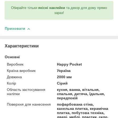
Обирайте тільки
якісні наклейки
та декор для дому прямо
зараз!
Приховати
Характеристики
Основні
Виробник
Happy Pocket
Країна виробник
Україна
Довжина
2000 мм
Колір
Сірий
Область застосування
кухня, ванна, вітальня,
наліпки
спальня, дитяча, їдальня,
передпокій
Поверхня для нанесення
пофарбована стіна,
кахельна плитка, керамічна
плитка, побутова техніка,
двері, меблі, пластик, скло,