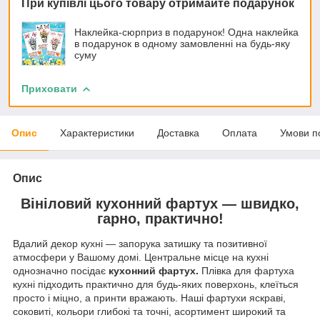
При купівлі цього товару отримайте подарунок
Наклейка-сюрприз в подарунок! Одна наклейка
в подарунок в одному замовленні на будь-яку
суму
Приховати
Опис
Характеристики
Доставка
Оплата
Умови п
Опис
Вініловий кухонний фартух — швидко,
гарно, практично!
Вдалий декор кухні — запорука затишку та позитивної
атмосфери у Вашому домі. Центральне місце на кухні
однозначно посідає
кухонний фартух.
Плівка для фартуха
кухні підходить практично для будь-яких поверхонь, клеїться
просто і міцно, а принти вражають. Наші фартухи яскраві,
соковиті, кольори глибокі та точні, асортимент широкий та