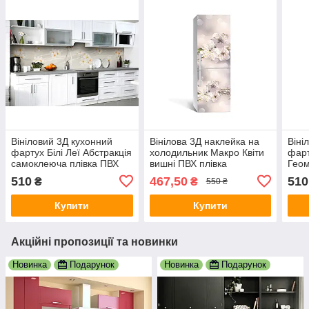
Вініловий 3Д кухонний
Вінілова 3Д наклейка на
Віні
фартух Білі Леї Абстракція
холодильник Макро Квіти
фарт
самоклеюча плівка ПВХ
вишні ПВХ плівка
Геом
скіналі лінії Сірий
самоклеюча тичинка
плів
510
467,50
510
₴
₴
550 ₴
600х2000 мм
Бежевий 650х2000 мм
Абст
600
Купити
Купити
Акційні пропозиції та новинки
Новинка
Подарунок
Новинка
Подарунок