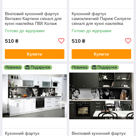
Вініловий кухонний фартух
Кухонний фартух
Вінтажні Картини скіналі для
самоклеючий Париж Силуети
кухні наклейка ПВХ Колаж
скіналі для кухні наклейка
Люди Бежевий 600х2000 мм
ПВХ люди мальований
Готово до відправки
Готово до відправки
вулиця 600х2000 мм
510
510
₴
₴
Купити
Купити
Новинка
Подарунок
Новинка
Подарунок
Кухонний фартух
Вініловий кухонний фартух