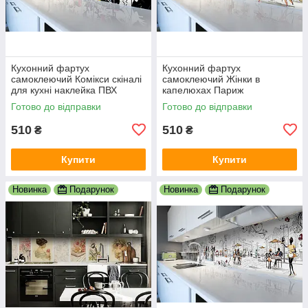
Кухонний фартух
Кухонний фартух
самоклеючий Комікси скіналі
самоклеючий Жінки в
для кухні наклейка ПВХ
капелюхах Париж
малюнок люди білий
мальований скіналі для кухні
Готово до відправки
Готово до відправки
600х2000 мм
наклейка ПВХ беж 600х2000
мм
510
510
₴
₴
Купити
Купити
Новинка
Подарунок
Новинка
Подарунок