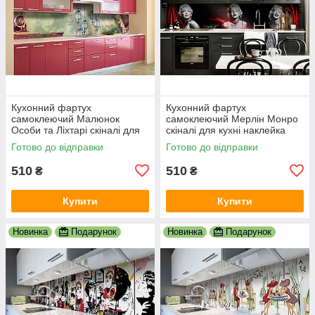
Кухонний фартух
Кухонний фартух
самоклеючий Малюнок
самоклеючий Мерлін Монро
Особи та Ліхтарі скіналі для
скіналі для кухні наклейка
кухні наклейка ПВХ люди
ПВХ дівчина люди чорний
Готово до відправки
Готово до відправки
зелений 600х2000 мм
600х2000 мм
510
510
₴
₴
Купити
Купити
Новинка
Подарунок
Новинка
Подарунок