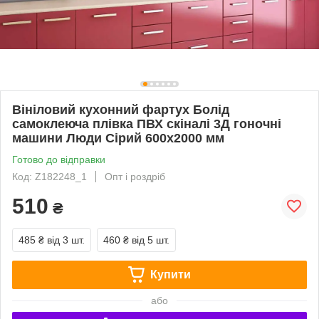
Вініловий кухонний фартух Болід
самоклеюча плівка ПВХ скіналі 3Д гоночні
машини Люди Сірий 600х2000 мм
Готово до відправки
Код: Z182248_1
Опт і роздріб
510
₴
485 ₴
від 3 шт.
460 ₴
від 5 шт.
Купити
або