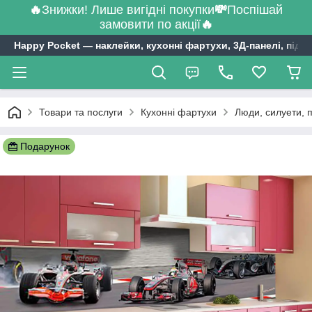
🔥
Знижки! Лише вигідні покупки
💸
Поспішай
замовити по акції
🔥
Happy Pocket ― наклейки, кухонні фартухи, 3Д-панелі, підл
Товари та послуги
Кухонні фартухи
Люди, силуети, 
Подарунок