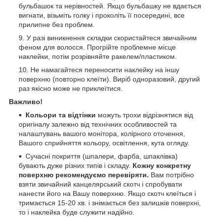
бульбашок та нерівностей. Якщо бульбашку не вдається
вигнати, візьміть голку і проколіть її посередині, все
прилипне без проблем.
У разі виникнення складки скористайтеся звичайним
феном для волосся. Прогрійте проблемне місце
наклейки, потім розрівняйте ракелем/пластиком.
Не намагайтеся переносити наклейку на іншу
поверхню (повторно клеїти). Виріб одноразовий, другий
раз якісно може не приклеїтися.
Важливо!
Кольори та відтінки
можуть трохи відрізнятися від
оригіналу залежно від технічних особливостей та
налаштувань вашого монітора, колірного оточення,
Вашого сприйняття кольору, освітлення, кута огляду.
Сучасні покриття (шпалери, фарба, шпаклівка)
бувають дуже різних типів і складу.
Кожну конкретну
поверхню рекомендуємо перевіряти.
Вам потрібно
взяти звичайний канцелярський скотч і спробувати
нанести його на Вашу поверхню. Якщо скотч клеїться і
тримається 15-20 хв. і знімається без залишків поверхні,
то і наклейка буде служити надійно.