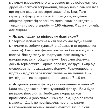
методом високоточного цифрового широкоформатного
друку наноситься зображення, зверху виріб ламінується
ще одним шаром прозорої захисної плівки. Така
структура фартуха робить його міцним, надійним,
оберігає принт від вологи та механічних пошкоджень.
Товщина готового виробу —
160 мікрон
. Фартух тонкий,
але міцний.
Як доглядати за вініловим фартухом?
Поверхню плівки можна мити практично будь-якими
миючими засобами (уникайте абразивів та агресивних
хімікатів). Вініловий фартух зовсім не боїться води та
вологи. Для догляду за фартухом рекомендуємо
використовувати губку/ганчірку. Поверхня фартуха
досить термостійка. Гаряча пара від каструль і жир від
сковорідок не пошкоджують фартух. Рекомендована
відстань від джерела вогню/тепла — не менше 10-20
см, від гарячих поверхонь — не менше 7–10 см.
Як демонтувати фартух із самоклеючої плівки?
Коли прийде час оновити кухонний фартух, Вам буде
не важко його зняти. Необхідно скористатися
промисловим (або звичайним) феном, щоб розігріти
матеріал. Далі, не поспішаючи, поступальними
маятниковими рухами знімати фартух. Якщо після