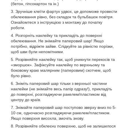
(бетон, гіпсокартон та ін.)
Зручніше клеїти фартух удвох, це допоможе провести
обклеювання рівно, без складок та бульбашок повітря.
Ознайомтеся з інструкцією з монтажу до початку
роботи.
Розгорніть наклейку та прикладіть до поверхні
обклеювання. Не знімайте паперовий шар! Якщо
потрібно, відріжте зайве. Слідкуйте за рівністю порізки,
щоб шви були непомітними.
Розрівняйте наклейку так, щоб уникнути перекосів та
«зморшок». Зафіксуйте наклейку по верхньому та
боковому краю малярним (паперовим) скотчем, щоб
було рівно.
Зніміть паперовий шар тільки з верхньої частини
наклейки (не знімайте весь папір одразу!), прикладіть
до поверхні, розгладжуючи ракелем/пластиком від
центру до країв.
Знімайте паперовий шар поступово зверху вниз по 5-
10 см, одночасно розгладжуючи ракелем/пластиком.
Якщо поверхня висохла, змочіть знову.
Розрівняйте обклеєну поверхню, щоб не залишилося