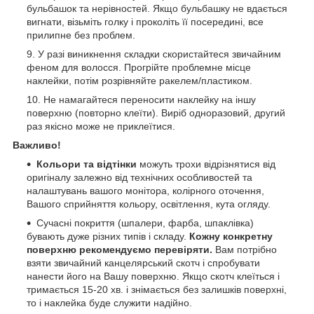
бульбашок та нерівностей. Якщо бульбашку не вдається
вигнати, візьміть голку і проколіть її посередині, все
прилипне без проблем.
У разі виникнення складки скористайтеся звичайним
феном для волосся. Прогрійте проблемне місце
наклейки, потім розрівняйте ракелем/пластиком.
Не намагайтеся переносити наклейку на іншу
поверхню (повторно клеїти). Виріб одноразовий, другий
раз якісно може не приклеїтися.
Важливо!
Кольори та відтінки
можуть трохи відрізнятися від
оригіналу залежно від технічних особливостей та
налаштувань вашого монітора, колірного оточення,
Вашого сприйняття кольору, освітлення, кута огляду.
Сучасні покриття (шпалери, фарба, шпаклівка)
бувають дуже різних типів і складу.
Кожну конкретну
поверхню рекомендуємо перевіряти.
Вам потрібно
взяти звичайний канцелярський скотч і спробувати
нанести його на Вашу поверхню. Якщо скотч клеїться і
тримається 15-20 хв. і знімається без залишків поверхні,
то і наклейка буде служити надійно.