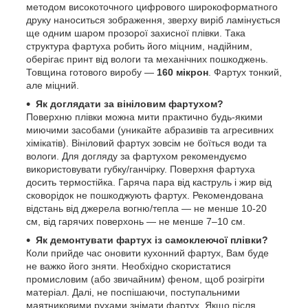
методом високоточного цифрового широкоформатного
друку наноситься зображення, зверху виріб ламінується
ще одним шаром прозорої захисної плівки. Така
структура фартуха робить його міцним, надійним,
оберігає принт від вологи та механічних пошкоджень.
Товщина готового виробу —
160 мікрон
. Фартух тонкий,
але міцний.
Як доглядати за вініловим фартухом?
Поверхню плівки можна мити практично будь-якими
миючими засобами (уникайте абразивів та агресивних
хімікатів). Вініловий фартух зовсім не боїться води та
вологи. Для догляду за фартухом рекомендуємо
використовувати губку/ганчірку. Поверхня фартуха
досить термостійка. Гаряча пара від каструль і жир від
сковорідок не пошкоджують фартух. Рекомендована
відстань від джерела вогню/тепла — не менше 10-20
см, від гарячих поверхонь — не менше 7–10 см.
Як демонтувати фартух із самоклеючої плівки?
Коли прийде час оновити кухонний фартух, Вам буде
не важко його зняти. Необхідно скористатися
промисловим (або звичайним) феном, щоб розігріти
матеріал. Далі, не поспішаючи, поступальними
маятниковими рухами знімати фартух. Якщо після