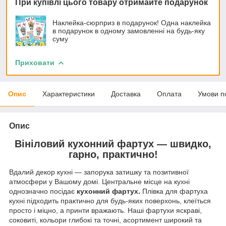
При купівлі цього товару отримайте подарунок
Наклейка-сюрприз в подарунок! Одна наклейка
в подарунок в одному замовленні на будь-яку
суму
Приховати
Опис
Характеристики
Доставка
Оплата
Умови п
Опис
Вініловий кухонний фартух — швидко,
гарно, практично!
Вдалий декор кухні — запорука затишку та позитивної
атмосфери у Вашому домі. Центральне місце на кухні
однозначно посідає
кухонний фартух.
Плівка для фартуха
кухні підходить практично для будь-яких поверхонь, клеїться
просто і міцно, а принти вражають. Наші фартухи яскраві,
соковиті, кольори глибокі та точні, асортимент широкий та