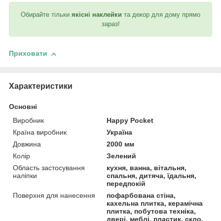
Обирайте тільки
якісні наклейки
та декор для дому прямо
зараз!
Приховати
Характеристики
Основні
Виробник
Happy Pocket
Країна виробник
Україна
Довжина
2000 мм
Колір
Зелений
Область застосування
кухня, ванна, вітальня,
наліпки
спальня, дитяча, їдальня,
передпокій
Поверхня для нанесення
пофарбована стіна,
кахельна плитка, керамічна
плитка, побутова техніка,
двері, меблі, пластик, скло,