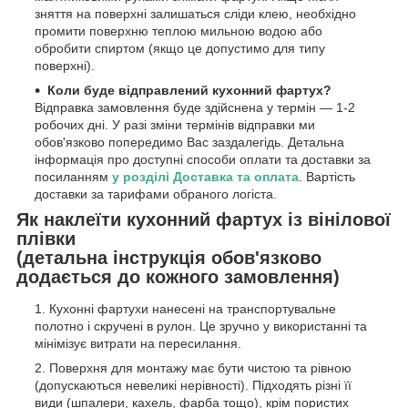
зняття на поверхні залишаться сліди клею, необхідно
промити поверхню теплою мильною водою або
обробити спиртом (якщо це допустимо для типу
поверхні).
Коли буде відправлений кухонний фартух?
Відправка замовлення буде здійснена у термін — 1-2
робочих дні. У разі зміни термінів відправки ми
обов'язково попередимо Вас заздалегідь. Детальна
інформація про доступні способи оплати та доставки за
посиланням
у розділі Доставка та оплата
. Вартість
доставки за тарифами обраного логіста.
Як наклеїти кухонний фартух із вінілової
плівки
(детальна інструкція обов'язково
додається до кожного замовлення)
Кухонні фартухи нанесені на транспортувальне
полотно і скручені в рулон. Це зручно у використанні та
мінімізує витрати на пересилання.
Поверхня для монтажу має бути чистою та рівною
(допускаються невеликі нерівності). Підходять різні її
види (шпалери, кахель, фарба тощо), крім пористих