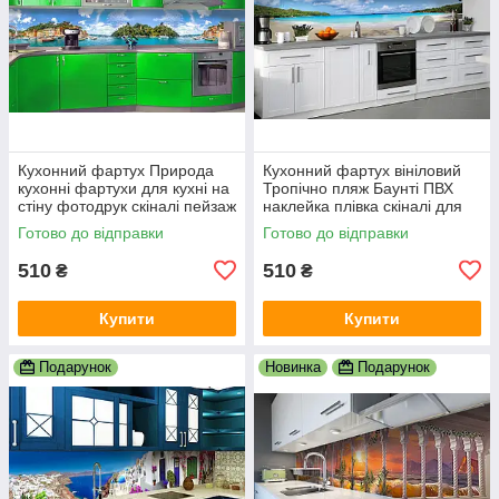
Кухонний фартух Природа
Кухонний фартух вініловий
кухонні фартухи для кухні на
Тропічно пляж Баунті ПВХ
стіну фотодрук скіналі пейзаж
наклейка плівка скіналі для
600х2000 мм
кухні блакитний 600х2000 мм
Готово до відправки
Готово до відправки
510
510
₴
₴
Купити
Купити
Подарунок
Новинка
Подарунок