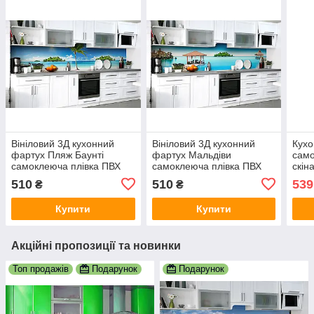
Вініловий 3Д кухонний
Вініловий 3Д кухонний
Кухо
фартух Пляж Баунті
фартух Мальдіви
сам
самоклеюча плівка ПВХ
самоклеюча плівка ПВХ
скін
скіналі пальми острова
скіналі острів пісок Море
ПВХ 
510
510
539
₴
₴
Море Блакитний 600х2000
Блакитний 600х2000 мм
зеле
мм
Купити
Купити
Акційні пропозиції та новинки
Топ продажів
Подарунок
Подарунок