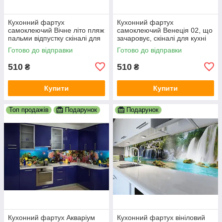
Кухонний фартух
Кухонний фартух
самоклеючий Вічне літо пляж
самоклеючий Венеція 02, що
пальми відпустку скіналі для
зачаровує, скіналі для кухні
кухні наклейка ПВХ беж
наклейка ПВХ гондоли
Готово до відправки
Готово до відправки
600х2000 мм
600х2000 мм
510
510
₴
₴
Купити
Купити
Топ продажів
Подарунок
Подарунок
Кухонний фартух Акваріум
Кухонний фартух вініловий