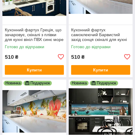
Кухонний фартух Греція, що
Кухонний фартух
зачаровує, скіналі з плівки
самоклеючий Барвистий
для кухні вініл ПВХ синє море
захід сонця скіналі для кухні
білі будинки 600х2000 мм
наклейка ПВХ колони море
Готово до відправки
Готово до відправки
корабель 600х2000 мм
510
510
₴
₴
Купити
Купити
Новинка
Подарунок
Новинка
Подарунок