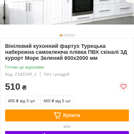
Вініловий кухонний фартух Турецька
набережна самоклеюча плівка ПВХ скіналі 3Д
курорт Море Зелений 600х2000 мм
Готово до відправки
Код: Z182249_1
Опт і роздріб
510
₴
485 ₴
від 3 шт.
460 ₴
від 5 шт.
Купити
або