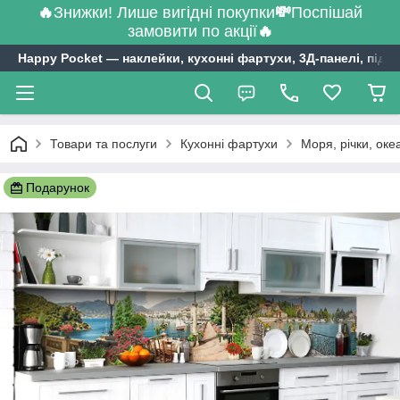
🔥
Знижки! Лише вигідні покупки
💸
Поспішай
замовити по акції
🔥
Happy Pocket ― наклейки, кухонні фартухи, 3Д-панелі, підл
Товари та послуги
Кухонні фартухи
Моря, річки, оке
Подарунок