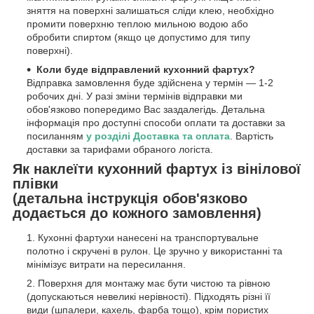
зняття на поверхні залишаться сліди клею, необхідно
промити поверхню теплою мильною водою або
обробити спиртом (якщо це допустимо для типу
поверхні).
Коли буде відправлений кухонний фартух?
Відправка замовлення буде здійснена у термін — 1-2
робочих дні. У разі зміни термінів відправки ми
обов'язково попередимо Вас заздалегідь. Детальна
інформація про доступні способи оплати та доставки за
посиланням
у розділі Доставка та оплата
. Вартість
доставки за тарифами обраного логіста.
Як наклеїти кухонний фартух із вінілової
плівки
(детальна інструкція обов'язково
додається до кожного замовлення)
Кухонні фартухи нанесені на транспортувальне
полотно і скручені в рулон. Це зручно у використанні та
мінімізує витрати на пересилання.
Поверхня для монтажу має бути чистою та рівною
(допускаються невеликі нерівності). Підходять різні її
види (шпалери, кахель, фарба тощо), крім пористих