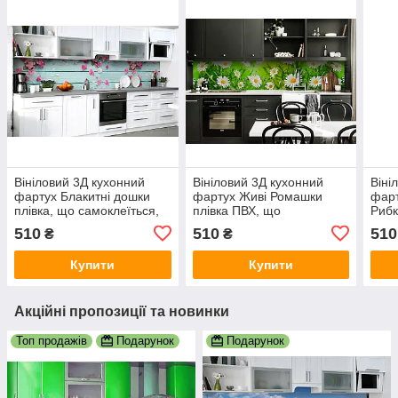
Вініловий 3Д кухонний
Вініловий 3Д кухонний
Віні
фартух Блакитні дошки
фартух Живі Ромашки
фарт
плівка, що самоклеїться,
плівка ПВХ, що
Рибк
ПВХ скіналі квіти Текстури
самоклеїться, скіналі Квіти
морс
510
510
510
₴
₴
600х2000 мм
Зелений 600х2000 мм
600
Купити
Купити
Акційні пропозиції та новинки
Топ продажів
Подарунок
Подарунок