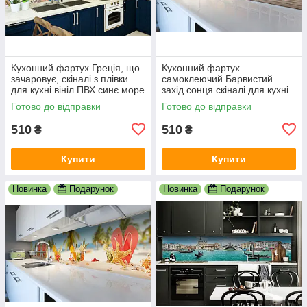
Кухонний фартух Греція, що
Кухонний фартух
зачаровує, скіналі з плівки
самоклеючий Барвистий
для кухні вініл ПВХ синє море
захід сонця скіналі для кухні
білі будинки 600х2000 мм
наклейка ПВХ колони море
Готово до відправки
Готово до відправки
корабель 600х2000 мм
510
510
₴
₴
Купити
Купити
Новинка
Подарунок
Новинка
Подарунок