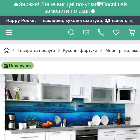
🔥
Знижки! Лише вигідні покупки
💸
Поспішай
замовити по акції
🔥
Happy Pocket ― наклейки, кухонні фартухи, 3Д-панелі, підл
Товари та послуги
Кухонні фартухи
Моря, річки, оке
Подарунок