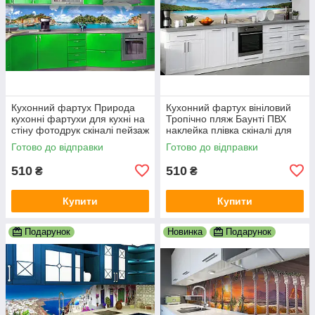
Кухонний фартух Природа
Кухонний фартух вініловий
кухонні фартухи для кухні на
Тропічно пляж Баунті ПВХ
стіну фотодрук скіналі пейзаж
наклейка плівка скіналі для
600х2000 мм
кухні блакитний 600х2000 мм
Готово до відправки
Готово до відправки
510
510
₴
₴
Купити
Купити
Подарунок
Новинка
Подарунок