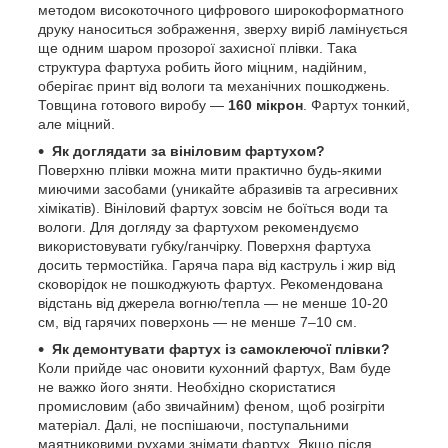
методом високоточного цифрового широкоформатного
друку наноситься зображення, зверху виріб ламінується
ще одним шаром прозорої захисної плівки. Така
структура фартуха робить його міцним, надійним,
оберігає принт від вологи та механічних пошкоджень.
Товщина готового виробу —
160 мікрон
. Фартух тонкий,
але міцний.
Як доглядати за вініловим фартухом?
Поверхню плівки можна мити практично будь-якими
миючими засобами (уникайте абразивів та агресивних
хімікатів). Вініловий фартух зовсім не боїться води та
вологи. Для догляду за фартухом рекомендуємо
використовувати губку/ганчірку. Поверхня фартуха
досить термостійка. Гаряча пара від каструль і жир від
сковорідок не пошкоджують фартух. Рекомендована
відстань від джерела вогню/тепла — не менше 10-20
см, від гарячих поверхонь — не менше 7–10 см.
Як демонтувати фартух із самоклеючої плівки?
Коли прийде час оновити кухонний фартух, Вам буде
не важко його зняти. Необхідно скористатися
промисловим (або звичайним) феном, щоб розігріти
матеріал. Далі, не поспішаючи, поступальними
маятниковими рухами знімати фартух. Якщо після