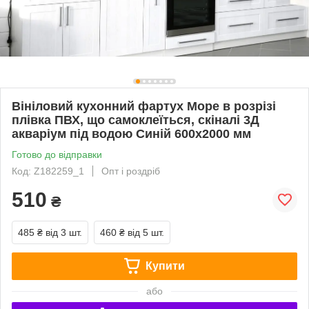
Вініловий кухонний фартух Море в розрізі
плівка ПВХ, що самоклеїться, скіналі 3Д
акваріум під водою Синій 600х2000 мм
Готово до відправки
Код: Z182259_1
Опт і роздріб
510
₴
485 ₴
від 3 шт.
460 ₴
від 5 шт.
Купити
або