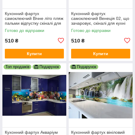
Кухонний фартух
Кухонний фартух
самоклеючий Вічне літо пляж
самоклеючий Венеція 02, що
пальми відпустку скіналі для
зачаровує, скіналі для кухні
кухні наклейка ПВХ беж
наклейка ПВХ гондоли
Готово до відправки
Готово до відправки
600х2000 мм
600х2000 мм
510
510
₴
₴
Купити
Купити
Топ продажів
Подарунок
Подарунок
Кухонний фартух Акваріум
Кухонний фартух вініловий