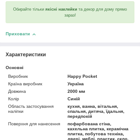
Обирайте тільки
якісні наклейки
та декор для дому прямо
зараз!
Приховати
Характеристики
Основні
Виробник
Happy Pocket
Країна виробник
Україна
Довжина
2000 мм
Колір
Синій
Область застосування
кухня, ванна, вітальня,
наліпки
спальня, дитяча, їдальня,
передпокій
Поверхня для нанесення
пофарбована стіна,
кахельна плитка, керамічна
плитка, побутова техніка,
двері, меблі, пластик, скло,