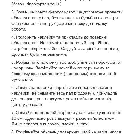
(бетон, гіпсокартон та ін.)
Зручніше клеїти фартух удвох, це допоможе провести
обклеювання рівно, без складок та бульбашок повітря.
Ознайомтеся з інструкцією з монтажу до початку
роботи.
Розгорніть наклейку та прикладіть до поверхні
обклеювання. Не знімайте паперовий шар! Якщо
потрібно, відріжте зайве. Слідкуйте за рівністю порізки,
щоб шви були непомітними.
Розрівняйте наклейку так, щоб уникнути перекосів та
«зморшок». Зафіксуйте наклейку по верхньому та
боковому краю малярним (паперовим) скотчем, щоб
було рівно.
Зніміть паперовий шар тільки з верхньої частини
наклейки (не знімайте весь папір одразу!), прикладіть
до поверхні, розгладжуючи ракелем/пластиком від
центру до країв.
Знімайте паперовий шар поступово зверху вниз по 5-
10 см, одночасно розгладжуючи ракелем/пластиком.
Якщо поверхня висохла, змочіть знову.
Розрівняйте обклеєну поверхню, щоб не залишилося