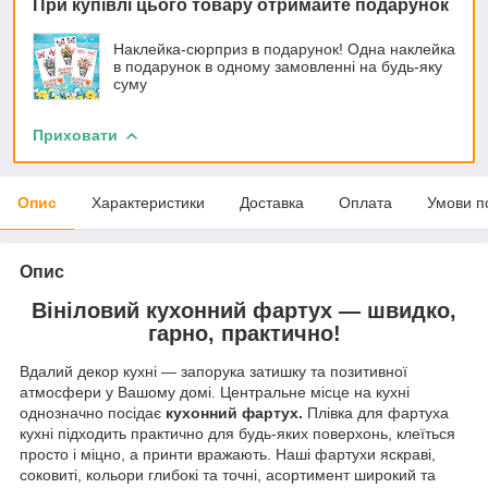
При купівлі цього товару отримайте подарунок
Наклейка-сюрприз в подарунок! Одна наклейка
в подарунок в одному замовленні на будь-яку
суму
Приховати
Опис
Характеристики
Доставка
Оплата
Умови п
Опис
Вініловий кухонний фартух — швидко,
гарно, практично!
Вдалий декор кухні — запорука затишку та позитивної
атмосфери у Вашому домі. Центральне місце на кухні
однозначно посідає
кухонний фартух.
Плівка для фартуха
кухні підходить практично для будь-яких поверхонь, клеїться
просто і міцно, а принти вражають. Наші фартухи яскраві,
соковиті, кольори глибокі та точні, асортимент широкий та