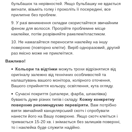
бульбашок та нерівностей. Якщо бульбашку не вдається
вигнати, візьміть голку і проколіть її посередині, все
прилипне без проблем.
У разі виникнення складки скористайтеся звичайним
феном для волосся. Прогрійте проблемне місце
наклейки, потім розрівняйте ракелем/пластиком.
Не намагайтеся переносити наклейку на іншу
поверхню (повторно клеїти). Виріб одноразовий, другий
раз якісно може не приклеїтися.
Важливо!
Кольори та відтінки
можуть трохи відрізнятися від
оригіналу залежно від технічних особливостей та
налаштувань вашого монітора, колірного оточення,
Вашого сприйняття кольору, освітлення, кута огляду.
Сучасні покриття (шпалери, фарба, шпаклівка)
бувають дуже різних типів і складу.
Кожну конкретну
поверхню рекомендуємо перевіряти.
Вам потрібно
взяти звичайний канцелярський скотч і спробувати
нанести його на Вашу поверхню. Якщо скотч клеїться і
тримається 15-20 хв. і знімається без залишків поверхні,
то і наклейка буде служити надійно.