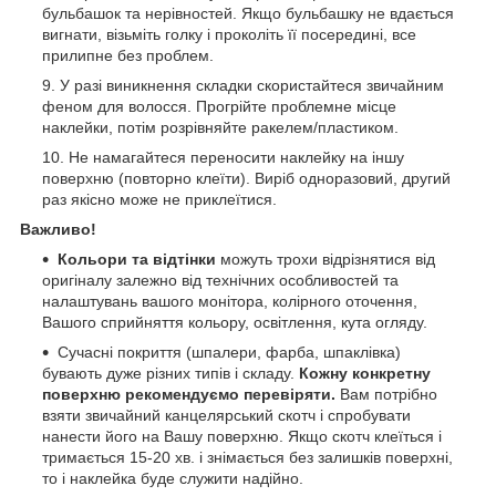
бульбашок та нерівностей. Якщо бульбашку не вдається
вигнати, візьміть голку і проколіть її посередині, все
прилипне без проблем.
У разі виникнення складки скористайтеся звичайним
феном для волосся. Прогрійте проблемне місце
наклейки, потім розрівняйте ракелем/пластиком.
Не намагайтеся переносити наклейку на іншу
поверхню (повторно клеїти). Виріб одноразовий, другий
раз якісно може не приклеїтися.
Важливо!
Кольори та відтінки
можуть трохи відрізнятися від
оригіналу залежно від технічних особливостей та
налаштувань вашого монітора, колірного оточення,
Вашого сприйняття кольору, освітлення, кута огляду.
Сучасні покриття (шпалери, фарба, шпаклівка)
бувають дуже різних типів і складу.
Кожну конкретну
поверхню рекомендуємо перевіряти.
Вам потрібно
взяти звичайний канцелярський скотч і спробувати
нанести його на Вашу поверхню. Якщо скотч клеїться і
тримається 15-20 хв. і знімається без залишків поверхні,
то і наклейка буде служити надійно.