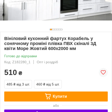
Вініловий кухонний фартух Корабель у
сонячному проміні плівка ПВХ скіналі 3Д
квіти Море Жовтий 600х2000 мм
Готово до відправки
Код: Z182280_1
Опт і роздріб
510
₴
485 ₴
від 3 шт.
460 ₴
від 5 шт.
Купити
або