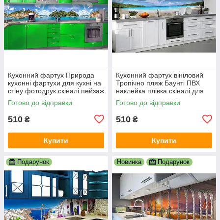
Кухонний фартух Природа
Кухонний фартух вініловий
кухонні фартухи для кухні на
Тропічно пляж Баунті ПВХ
стіну фотодрук скіналі пейзаж
наклейка плівка скіналі для
600х2000 мм
кухні блакитний 600х2000 мм
Готово до відправки
Готово до відправки
510
510
₴
₴
Купити
Купити
Подарунок
Новинка
Подарунок