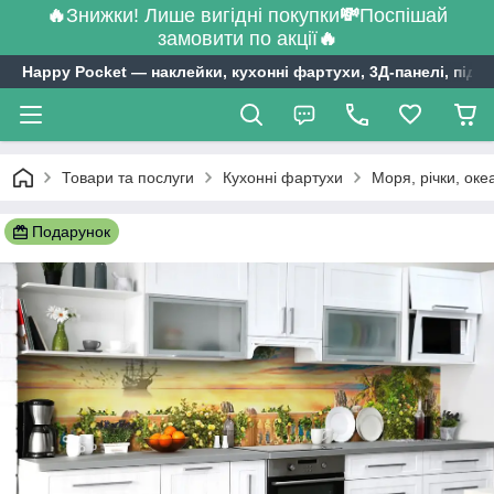
🔥
Знижки! Лише вигідні покупки
💸
Поспішай
замовити по акції
🔥
Happy Pocket ― наклейки, кухонні фартухи, 3Д-панелі, підл
Товари та послуги
Кухонні фартухи
Моря, річки, оке
Подарунок