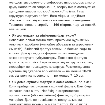
методом високоточного цифрового широкоформатного
друку наноситься зображення, зверху виріб ламінується
ще одним шаром прозорої захисної плівки. Така
структура фартуха робить його міцним, надійним,
оберігає принт від вологи та механічних пошкоджень.
Товщина готового виробу —
160 мікрон
. Фартух тонкий,
але міцний.
Як доглядати за вініловим фартухом?
Поверхню плівки можна мити практично будь-якими
миючими засобами (уникайте абразивів та агресивних
хімікатів). Вініловий фартух зовсім не боїться води та
вологи. Для догляду за фартухом рекомендуємо
використовувати губку/ганчірку. Поверхня фартуха
досить термостійка. Гаряча пара від каструль і жир від
сковорідок не пошкоджують фартух. Рекомендована
відстань від джерела вогню/тепла — не менше 10-20
см, від гарячих поверхонь — не менше 7–10 см.
Як демонтувати фартух із самоклеючої плівки?
Коли прийде час оновити кухонний фартух, Вам буде
не важко його зняти. Необхідно скористатися
промисловим (або звичайним) феном, щоб розігріти
матеріал. Далі, не поспішаючи, поступальними
маятниковими рухами знімати фартух. Якщо після