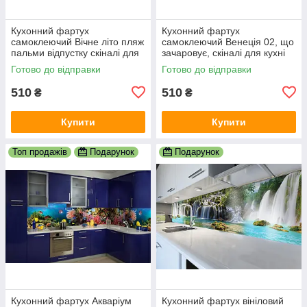
Кухонний фартух
Кухонний фартух
самоклеючий Вічне літо пляж
самоклеючий Венеція 02, що
пальми відпустку скіналі для
зачаровує, скіналі для кухні
кухні наклейка ПВХ беж
наклейка ПВХ гондоли
Готово до відправки
Готово до відправки
600х2000 мм
600х2000 мм
510
510
₴
₴
Купити
Купити
Топ продажів
Подарунок
Подарунок
Кухонний фартух Акваріум
Кухонний фартух вініловий