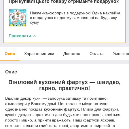
При купівлі цього товару отримайте подарунок
Наклейка-сюрприз в подарунок! Одна наклейка
в подарунок в одному замовленні на будь-яку
суму
Приховати
Опис
Характеристики
Доставка
Оплата
Умови п
Опис
Вініловий кухонний фартух — швидко,
гарно, практично!
Вдалий декор кухні — запорука затишку та позитивної
атмосфери у Вашому домі. Центральне місце на кухні
однозначно посідає
кухонний фартух.
Плівка для фартуха
кухні підходить практично для будь-яких поверхонь, клеїться
просто і міцно, а принти вражають. Наші фартухи яскраві,
соковиті, кольори глибокі та точні, асортимент широкий та