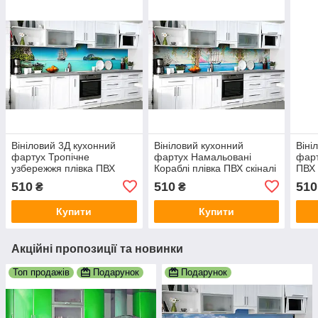
Вініловий 3Д кухонний
Вініловий кухонний
Віні
фартух Тропічне
фартух Намальовані
фарт
узбережжя плівка ПВХ
Кораблі плівка ПВХ скіналі
ПВХ 
скіналі острів корабель
3Д колони Море
кора
510
510
510
₴
₴
Море 600х2000 мм
Блакитний 600х2000 мм
мм
Купити
Купити
Акційні пропозиції та новинки
Топ продажів
Подарунок
Подарунок