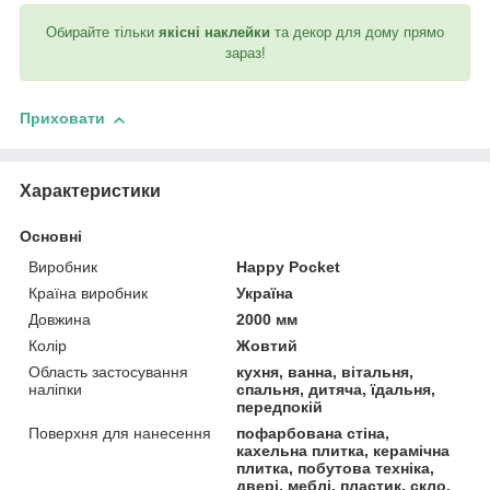
Обирайте тільки
якісні наклейки
та декор для дому прямо
зараз!
Приховати
Характеристики
Основні
Виробник
Happy Pocket
Країна виробник
Україна
Довжина
2000 мм
Колір
Жовтий
Область застосування
кухня, ванна, вітальня,
наліпки
спальня, дитяча, їдальня,
передпокій
Поверхня для нанесення
пофарбована стіна,
кахельна плитка, керамічна
плитка, побутова техніка,
двері, меблі, пластик, скло,