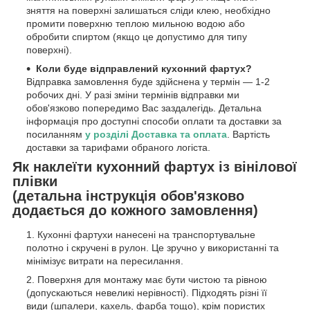
зняття на поверхні залишаться сліди клею, необхідно
промити поверхню теплою мильною водою або
обробити спиртом (якщо це допустимо для типу
поверхні).
Коли буде відправлений кухонний фартух?
Відправка замовлення буде здійснена у термін — 1-2
робочих дні. У разі зміни термінів відправки ми
обов'язково попередимо Вас заздалегідь. Детальна
інформація про доступні способи оплати та доставки за
посиланням
у розділі Доставка та оплата
. Вартість
доставки за тарифами обраного логіста.
Як наклеїти кухонний фартух із вінілової
плівки
(детальна інструкція обов'язково
додається до кожного замовлення)
Кухонні фартухи нанесені на транспортувальне
полотно і скручені в рулон. Це зручно у використанні та
мінімізує витрати на пересилання.
Поверхня для монтажу має бути чистою та рівною
(допускаються невеликі нерівності). Підходять різні її
види (шпалери, кахель, фарба тощо), крім пористих