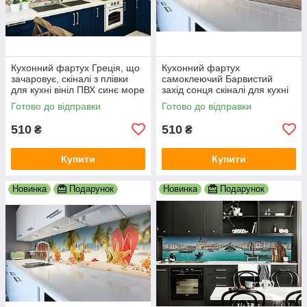
Кухонний фартух Греція, що
Кухонний фартух
зачаровує, скіналі з плівки
самоклеючий Барвистий
для кухні вініл ПВХ синє море
захід сонця скіналі для кухні
білі будинки 600х2000 мм
наклейка ПВХ колони море
Готово до відправки
Готово до відправки
корабель 600х2000 мм
510
510
₴
₴
Купити
Купити
Новинка
Подарунок
Новинка
Подарунок