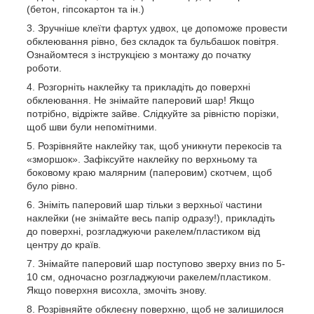
(бетон, гіпсокартон та ін.)
Зручніше клеїти фартух удвох, це допоможе провести
обклеювання рівно, без складок та бульбашок повітря.
Ознайомтеся з інструкцією з монтажу до початку
роботи.
Розгорніть наклейку та прикладіть до поверхні
обклеювання. Не знімайте паперовий шар! Якщо
потрібно, відріжте зайве. Слідкуйте за рівністю порізки,
щоб шви були непомітними.
Розрівняйте наклейку так, щоб уникнути перекосів та
«зморшок». Зафіксуйте наклейку по верхньому та
боковому краю малярним (паперовим) скотчем, щоб
було рівно.
Зніміть паперовий шар тільки з верхньої частини
наклейки (не знімайте весь папір одразу!), прикладіть
до поверхні, розгладжуючи ракелем/пластиком від
центру до країв.
Знімайте паперовий шар поступово зверху вниз по 5-
10 см, одночасно розгладжуючи ракелем/пластиком.
Якщо поверхня висохла, змочіть знову.
Розрівняйте обклеєну поверхню, щоб не залишилося