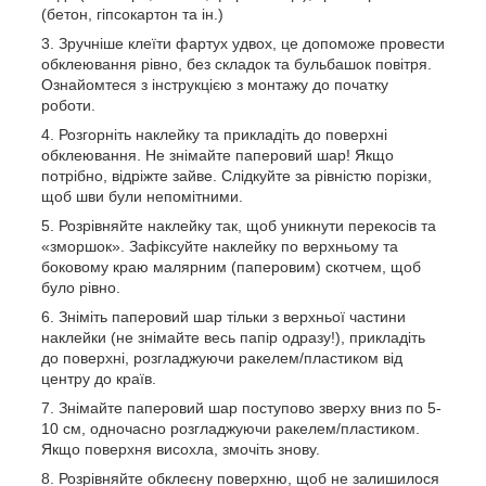
(бетон, гіпсокартон та ін.)
Зручніше клеїти фартух удвох, це допоможе провести
обклеювання рівно, без складок та бульбашок повітря.
Ознайомтеся з інструкцією з монтажу до початку
роботи.
Розгорніть наклейку та прикладіть до поверхні
обклеювання. Не знімайте паперовий шар! Якщо
потрібно, відріжте зайве. Слідкуйте за рівністю порізки,
щоб шви були непомітними.
Розрівняйте наклейку так, щоб уникнути перекосів та
«зморшок». Зафіксуйте наклейку по верхньому та
боковому краю малярним (паперовим) скотчем, щоб
було рівно.
Зніміть паперовий шар тільки з верхньої частини
наклейки (не знімайте весь папір одразу!), прикладіть
до поверхні, розгладжуючи ракелем/пластиком від
центру до країв.
Знімайте паперовий шар поступово зверху вниз по 5-
10 см, одночасно розгладжуючи ракелем/пластиком.
Якщо поверхня висохла, змочіть знову.
Розрівняйте обклеєну поверхню, щоб не залишилося