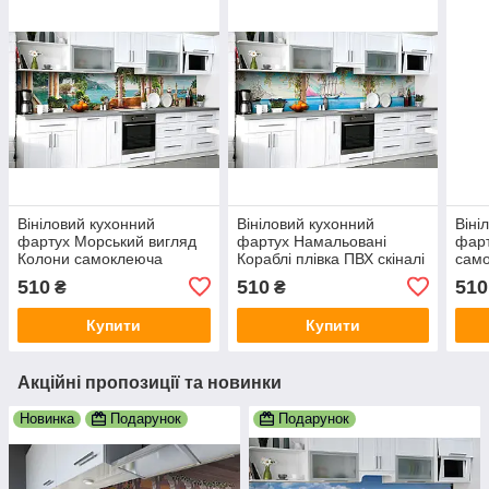
Вініловий кухонний
Вініловий кухонний
Віні
фартух Морський вигляд
фартух Намальовані
фарт
Колони самоклеюча
Кораблі плівка ПВХ скіналі
само
плівка ПВХ скіналі 3Д
3Д колони Море
скін
510
510
510
₴
₴
Море Блакитний 600х2000
Блакитний 600х2000 мм
Море
мм
мм
Купити
Купити
Акційні пропозиції та новинки
Новинка
Подарунок
Подарунок