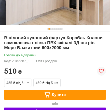
Вініловий кухонний фартух Корабль Колони
самоклеюча плівка ПВХ скіналі 3Д острів
Море Блакитний 600х2000 мм
Готово до відправки
Код: Z182287_1
Опт і роздріб
510
₴
485 ₴
від 3 шт.
460 ₴
від 5 шт.
Купити
або