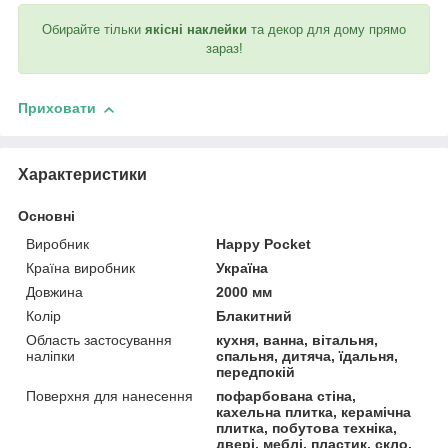
Обирайте тільки
якісні наклейки
та декор для дому прямо
зараз!
Приховати
Характеристики
Основні
Виробник
Happy Pocket
Країна виробник
Україна
Довжина
2000 мм
Колір
Блакитний
Область застосування
кухня, ванна, вітальня,
наліпки
спальня, дитяча, їдальня,
передпокій
Поверхня для нанесення
пофарбована стіна,
кахельна плитка, керамічна
плитка, побутова техніка,
двері, меблі, пластик, скло,