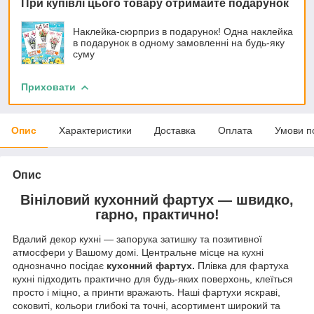
При купівлі цього товару отримайте подарунок
Наклейка-сюрприз в подарунок! Одна наклейка
в подарунок в одному замовленні на будь-яку
суму
Приховати
Опис
Характеристики
Доставка
Оплата
Умови п
Опис
Вініловий кухонний фартух — швидко,
гарно, практично!
Вдалий декор кухні — запорука затишку та позитивної
атмосфери у Вашому домі. Центральне місце на кухні
однозначно посідає
кухонний фартух.
Плівка для фартуха
кухні підходить практично для будь-яких поверхонь, клеїться
просто і міцно, а принти вражають. Наші фартухи яскраві,
соковиті, кольори глибокі та точні, асортимент широкий та