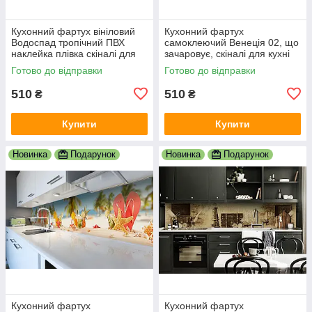
Кухонний фартух вініловий
Кухонний фартух
Водоспад тропічний ПВХ
самоклеючий Венеція 02, що
наклейка плівка скіналі для
зачаровує, скіналі для кухні
кухні блакитний 600х2000 мм
наклейка ПВХ гондоли
Готово до відправки
Готово до відправки
600х2000 мм
510
510
₴
₴
Купити
Купити
Новинка
Подарунок
Новинка
Подарунок
Кухонний фартух
Кухонний фартух