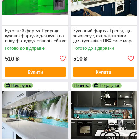
Кухонний фартух Природа
Кухонний фартух Греція, що
кухонні фартухи для кухні на
зачаровує, скіналі з плівки
стіну фотодрук скіналі пейзаж
для кухні вініл ПВХ синє море
600х2000 мм
білі будинки 600х2000 мм
Готово до відправки
Готово до відправки
510
510
₴
₴
Купити
Купити
Подарунок
Новинка
Подарунок