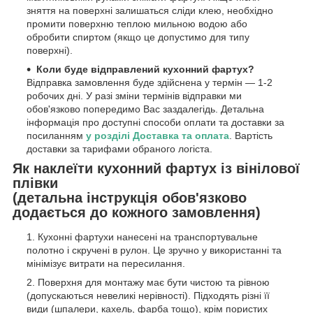
зняття на поверхні залишаться сліди клею, необхідно
промити поверхню теплою мильною водою або
обробити спиртом (якщо це допустимо для типу
поверхні).
Коли буде відправлений кухонний фартух?
Відправка замовлення буде здійснена у термін — 1-2
робочих дні. У разі зміни термінів відправки ми
обов'язково попередимо Вас заздалегідь. Детальна
інформація про доступні способи оплати та доставки за
посиланням
у розділі Доставка та оплата
. Вартість
доставки за тарифами обраного логіста.
Як наклеїти кухонний фартух із вінілової
плівки
(детальна інструкція обов'язково
додається до кожного замовлення)
Кухонні фартухи нанесені на транспортувальне
полотно і скручені в рулон. Це зручно у використанні та
мінімізує витрати на пересилання.
Поверхня для монтажу має бути чистою та рівною
(допускаються невеликі нерівності). Підходять різні її
види (шпалери, кахель, фарба тощо), крім пористих