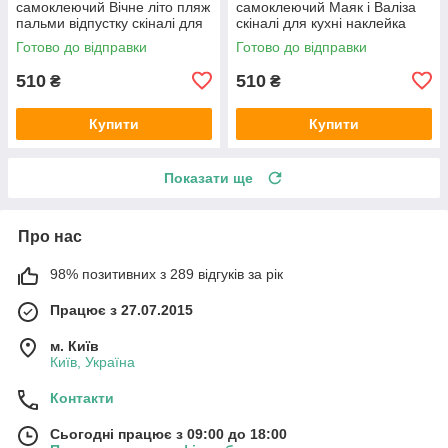
самоклеючий Вічне літо пляж
самоклеючий Маяк і Валіза
пальми відпустку скіналі для
скіналі для кухні наклейка
кухні наклейка ПВХ беж
ПВХ ретро море вінтаж
Готово до відправки
Готово до відправки
600х2000 мм
600х2000 мм
510
510
₴
₴
Купити
Купити
Показати ще
Про нас
98% позитивних з 289 відгуків за рік
Працює з 27.07.2015
м. Київ
Київ, Україна
Контакти
Сьогодні працює з 09:00 до 18:00