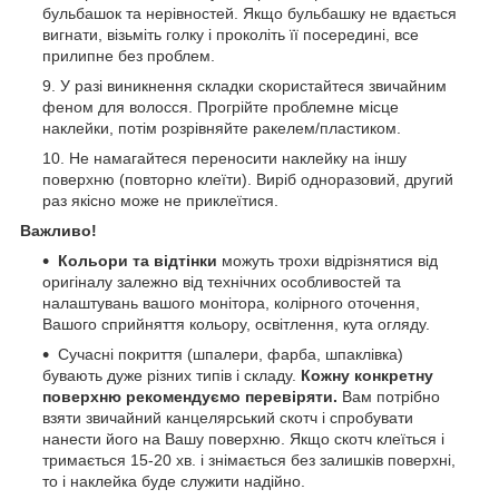
бульбашок та нерівностей. Якщо бульбашку не вдається
вигнати, візьміть голку і проколіть її посередині, все
прилипне без проблем.
У разі виникнення складки скористайтеся звичайним
феном для волосся. Прогрійте проблемне місце
наклейки, потім розрівняйте ракелем/пластиком.
Не намагайтеся переносити наклейку на іншу
поверхню (повторно клеїти). Виріб одноразовий, другий
раз якісно може не приклеїтися.
Важливо!
Кольори та відтінки
можуть трохи відрізнятися від
оригіналу залежно від технічних особливостей та
налаштувань вашого монітора, колірного оточення,
Вашого сприйняття кольору, освітлення, кута огляду.
Сучасні покриття (шпалери, фарба, шпаклівка)
бувають дуже різних типів і складу.
Кожну конкретну
поверхню рекомендуємо перевіряти.
Вам потрібно
взяти звичайний канцелярський скотч і спробувати
нанести його на Вашу поверхню. Якщо скотч клеїться і
тримається 15-20 хв. і знімається без залишків поверхні,
то і наклейка буде служити надійно.