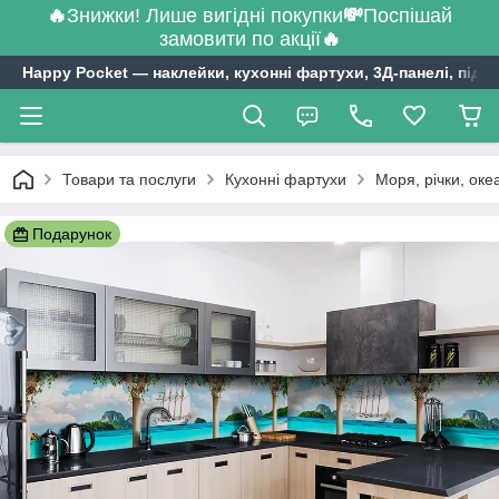
🔥
Знижки! Лише вигідні покупки
💸
Поспішай
замовити по акції
🔥
Happy Pocket ― наклейки, кухонні фартухи, 3Д-панелі, підл
Товари та послуги
Кухонні фартухи
Моря, річки, оке
Подарунок