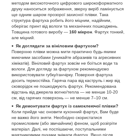
методом високоточного цифрового широкоформатного
друку наноситься зображення, зверху виріб ламінується
ще одним шаром прозорої захисної плівки. Така
структура фартуха робить його міцним, надійним,
оберігає принт від вологи та механічних пошкоджень.
Товщина готового виробу —
160 мікрон
. Фартух тонкий,
але міцний.
Як доглядати за вініловим фартухом?
Поверхню плівки можна мити практично будь-якими
миючими засобами (уникайте абразивів та агресивних
хімікатів). Вініловий фартух зовсім не боїться води та
вологи. Для догляду за фартухом рекомендуємо
використовувати губку/ганчірку. Поверхня фартуха
досить термостійка. Гаряча пара від каструль і жир від
сковорідок не пошкоджують фартух. Рекомендована
відстань від джерела вогню/тепла — не менше 10-20
см, від гарячих поверхонь — не менше 7–10 см.
Як демонтувати фартух із самоклеючої плівки?
Коли прийде час оновити кухонний фартух, Вам буде
не важко його зняти. Необхідно скористатися
промисловим (або звичайним) феном, щоб розігріти
матеріал. Далі, не поспішаючи, поступальними
маятниковими рухами знімати фартух. Якщо після