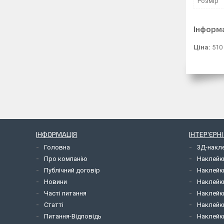
Розмір
Інформ
Ціна:
510
ІНФОРМАЦІЯ
ІНТЕР'ЄРН
Головна
3Д-накл
Про компанію
Наклейк
Публічний договір
Наклейк
Новини
Наклейк
Часті питання
Наклейк
Статті
Наклейки
Питання-Відповідь
Наклейки