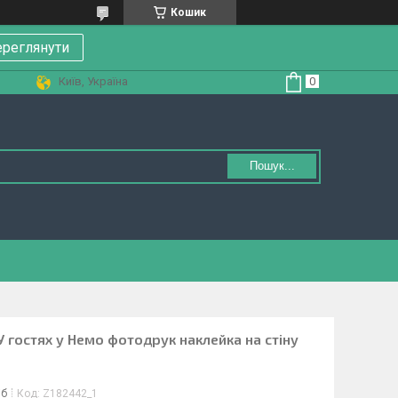
Кошик
реглянути
Київ, Україна
Пошук...
У гостях у Немо фотодрук наклейка на стіну
іб
Код:
Z182442_1