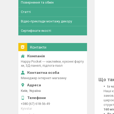
Повернення та обмін
Статті
Відео-приклади монтажу декору
Сертифікати якості
Контакти
Happy Pocket ― наклейки, кухонні фарту
хи, 3Д-панелі, підлога-пазл
Менеджер інтернет-магазину
Що так
Із 
Київ, Україна
Наші к
замовл
широко
+380 (67) 618-56-49
структ
Kyivstar
160 м
Як 