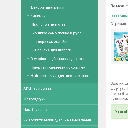
Замов 
Декоративні рейки
Килимки
Ви заощад
Отримайте
ПВХ панелі для стін
Екошкіра самоклейка в рулоні
Шпалери самоклейні
LVT плитка для підлоги
Звукоізоляційні панелі для стін
Панелі із тканинним покриттям
👨🎓 Наклейки для школи, у клас
Вдалий де
фартух.
П
АКЦІЇ та новини
яскраві, 
кухонними
Фотовідгуки
Часті питання
Увага!
Як зробити індивідуальне замовлення