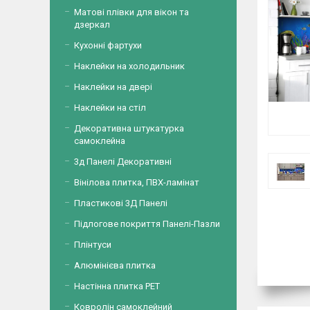
Матові плівки для вікон та
дзеркал
Кухонні фартухи
Наклейки на холодильник
Наклейки на двері
Наклейки на стіл
Декоративна штукатурка
самоклейна
3д Панелі Декоративні
Вінілова плитка, ПВХ-ламінат
Пластикові 3Д Панелі
Підлогове покриття Панелі-Пазли
Плінтуси
Алюмінієва плитка
Настінна плитка PET
Ковролін самоклейний