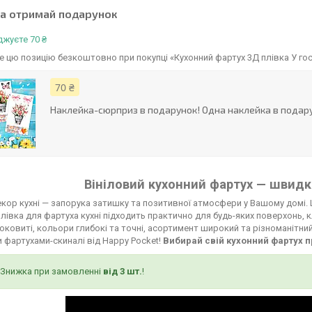
та отримай подарунок
жуєте 70 ₴
 цю позицію безкоштовно при покупці «Кухонний фартух 3Д плівка У гос
70 ₴
Наклейка-сюрприз в подарунок! Одна наклейка в подару
Вініловий кухонний фартух — швидко
кор кухні — запорука затишку та позитивної атмосфери у Вашому домі. 
лівка для фартуха кухні підходить практично для будь-яких поверхонь, к
соковиті, кольори глибокі та точні, асортимент широкий та різноманітни
 фартухами-скиналі від Happy Pocket!
Вибирай свій кухонний фартух п
Знижка при замовленні
від 3 шт.
!