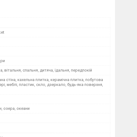
ket
ори
на, вітальня, спальня, дитяча, їдальня, передпокій
а стіна, кахельна плитка, керамічна плитка, побутова
вері, меблі, пластик, скло, дзеркало, будь-яка поверхня,
и, озера, океани