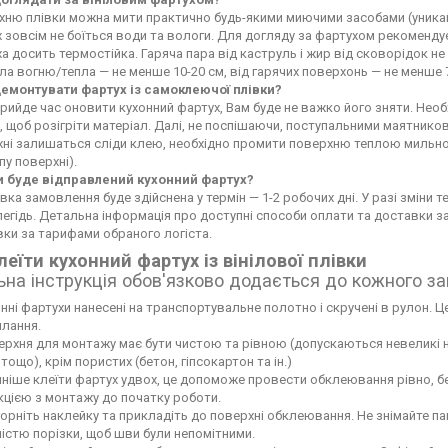
ню плівки можна мити практично будь-якими миючими засобами (уникайте
 зовсім не боїться води та вологи. Для догляду за фартухом рекоменду
а досить термостійка. Гаряча пара від каструль і жир від сковорідок 
а вогню/тепла — не менше 10-20 см, від гарячих поверхонь — не менше 
демонтувати фартух із самоклеючої плівки?
рийде час оновити кухонний фартух, Вам буде не важко його зняти. Не
 щоб розігріти матеріал. Далі, не поспішаючи, поступальними маятников
хні залишаться сліди клею, необхідно промити поверхню теплою мильн
пу поверхні).
и буде відправлений кухонний фартух?
вка замовлення буде здійснена у термін — 1-2 робочих дні. У разі зміни
егідь. Детальна інформація про доступні способи оплати та доставки 
ки за тарифами обраного логіста.
леїти кухонний фартух із вінілової плівки
ьна інструкція обов'язково додається до кожного з
нні фартухи нанесені на транспортувальне полотно і скручені в рулон. Це
лання.
рхня для монтажу має бути чистою та рівною (допускаються невеликі нері
тощо), крім пористих (бетон, гіпсокартон та ін.)
ніше клеїти фартух удвох, це допоможе провести обклеювання рівно, б
кцією з монтажу до початку роботи.
орніть наклейку та прикладіть до поверхні обклеювання. Не знімайте па
ністю порізки, щоб шви були непомітними.