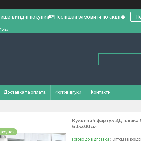
ише вигідні покупки
💸
Поспішай замовити по акції
🔥
Пе
73-27
Доставка та оплата
Фотовідгуки
Контакти
Кухонний фартух 3Д плівка 
60х200см
арунок
Готово до відправки
Оптом і в роздр