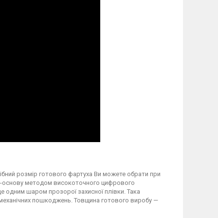
трібний розмір готового фартуха Ви можете обрати при
вку-основу методом високоточного цифрового
 одним шаром прозорої захисної плівки. Така
а механічних пошкоджень. Товщина готового виробу —