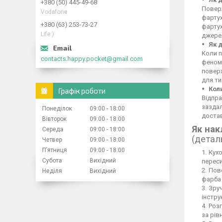
+380 (50) 445-49-68
Поверх
Vodafone
фартух
+380 (63) 253-73-27
фартух
Life:)
джерел
Як 
Коли п
contacts.happy.pocket@gmail.com
феном,
повер
для ти
Кол
Графік роботи
Відпра
заздал
Понеділок
09:00
18:00
достав
Вівторок
09:00
18:00
Як нак
Середа
09:00
18:00
(детал
Четвер
09:00
18:00
Пʼятниця
09:00
18:00
Кухо
Субота
Вихідний
переси
Пове
Неділя
Вихідний
фарба 
Зруч
інстру
Розг
за рів