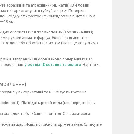
 абразивів та агресивних хімікатів). Вініловий
ємо використовувати губку/ганчірку. Поверхня
не пошкоджують фартух. Рекомендована відстань від
7–10 см.
обхідно скористатися промисловим (або звичайним)
ими рухами знімати фартух. Якщо після зняття на
ою водою або обробити спиртом (якщо це допустимо
 термінів відправки ми обов'язково попередимо Вас
за посиланням
у розділі Доставка та оплата
. Вартість
амовлення)
 зручно у використанні та мінімізує витрати на
вності). Підходять різні її види (шпалери, кахель,
ез складок та бульбашок повітря. Ознайомтеся з
перовий шар! Якщо потрібно, відріжте зайве. Слідкуйте