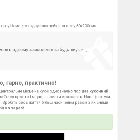
тях у Немо фотодрук наклейка на стіну 60х200см»
нок в одному замовленні на будь-яку суму
, гарно, практично!
Центральне місце на кухні однозначно посідає
кухонний
леїться просто і міцно, а принти вражають. Наші фартухи
й! Зробіть своє життя більш насиченим разом з якісними
рямо зараз!