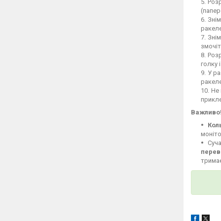
Розр
(папер
Знім
ракеле
Знім
змочіт
Розр
голку 
У ра
ракел
Не 
прикле
Важливо
Кол
моніто
Суча
перев
тримає