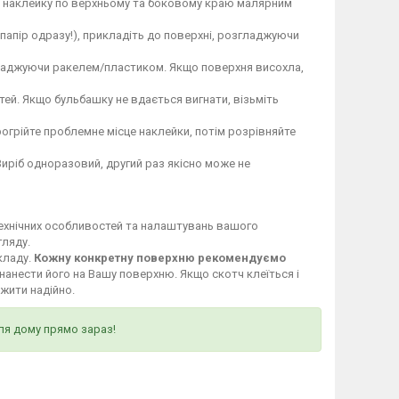
те наклейку по верхньому та боковому краю малярним
 папір одразу!), прикладіть до поверхні, розгладжуючи
гладжуючи ракелем/пластиком. Якщо поверхня висохла,
ей. Якщо бульбашку не вдається вигнати, візьміть
огрійте проблемне місце наклейки, потім розрівняйте
Виріб одноразовий, другий раз якісно може не
технічних особливостей та налаштувань вашого
гляду.
кладу.
Кожну конкретну поверхню рекомендуємо
нанести його на Вашу поверхню. Якщо скотч клеїться і
ужити надійно.
ля дому прямо зараз!