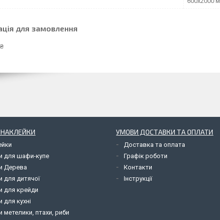
600х2000 
ація для замовлення
 ₴
І НАКЛЕЙКИ
УМОВИ ДОСТАВКИ ТА ОПЛАТИ
ейки
Доставка та оплата
и для шафи-купе
Графік роботи
и Дерева
Контакти
и для дитячої
Інструкції
и для крейди
 для кухні
 метелики, птахи, риби