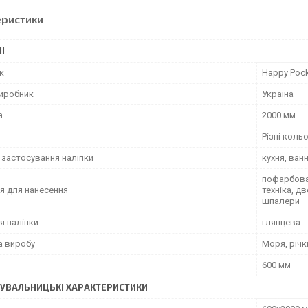
еристики
І
к
Happy Poc
виробник
Україна
а
2000 мм
Різні коль
 застосування наліпки
кухня, ван
пофарбован
я для нанесення
техніка, д
шпалери
я наліпки
глянцева
а виробу
Моря, річк
600 мм
УВАЛЬНИЦЬКІ ХАРАКТЕРИСТИКИ