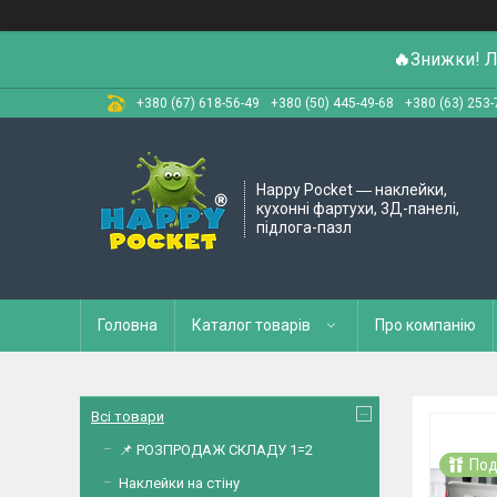
🔥
Знижки! Л
+380 (67) 618-56-49
+380 (50) 445-49-68
+380 (63) 253-
Happy Pocket ― наклейки,
кухонні фартухи, 3Д-панелі,
підлога-пазл
Головна
Каталог товарів
Про компанію
Всі товари
📌 РОЗПРОДАЖ СКЛАДУ 1=2
Под
Наклейки на стіну