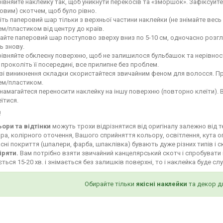
івняйте наклейку так, щоб уникнути перекосів та «зморшок». Зафіксуй
овим) скотчем, щоб було рівно.
іть паперовий шар тільки з верхньої частини наклейки (не знімайте весь
м/пластиком від центру до країв.
айте паперовий шар поступово зверху вниз по 5-10 см, одночасно роз
ь знову.
івняйте обклеєну поверхню, щоб не залишилося бульбашок та нерівност
і проколіть її посередині, все прилипне без проблем.
зі виникнення складки скористайтеся звичайним феном для волосся. Пр
ем/пластиком.
намагайтеся переносити наклейку на іншу поверхню (повторно клеїти). 
їтися.
!
ьори та відтінки
можуть трохи відрізнятися від оригіналу залежно від 
ра, колірного оточення, Вашого сприйняття кольору, освітлення, кута о
сні покриття (шпалери, фарба, шпаклівка) бувають дуже різних типів і с
іряти.
Вам потрібно взяти звичайний канцелярський скотч і спробувати 
ться 15-20 хв. і знімається без залишків поверхні, то і наклейка буде сл
Обирайте тільки
якісні наклейки
та декор д