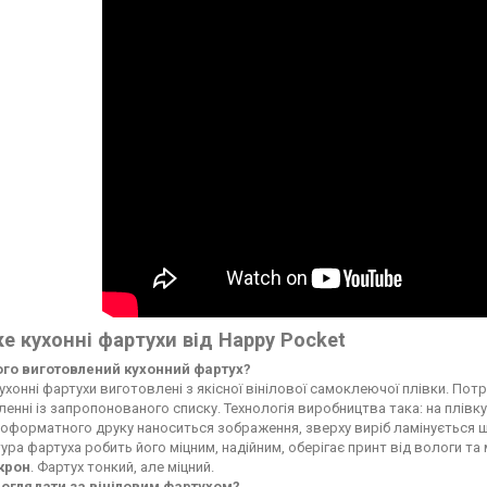
е кухонні фартухи від Happy Pocket
чого виготовлений кухонний фартух?
ухонні фартухи виготовлені з якісної вінілової самоклеючої плівки. По
енні із запропонованого списку. Технологія виробництва така: на плі
форматного друку наноситься зображення, зверху виріб ламінується ще
ура фартуха робить його міцним, надійним, оберігає принт від вологи т
ікрон
. Фартух тонкий, але міцний.
доглядати за вініловим фартухом?