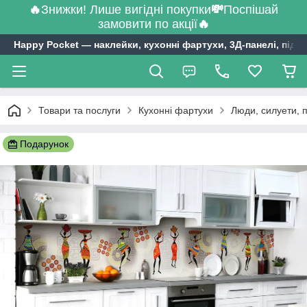
🔥
Знижки! Лише вигідні покупки
💸
Поспішай
замовити по акції
🔥
Happy Pocket ― наклейки, кухонні фартухи, 3Д-панелі, підл
Товари та послуги
Кухонні фартухи
Люди, силуети, 
Подарунок