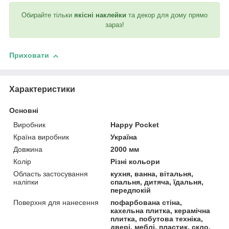
Обирайте тільки
якісні наклейки
та декор для дому прямо
зараз!
Приховати
Характеристики
Основні
Виробник
Happy Pocket
Країна виробник
Україна
Довжина
2000 мм
Колір
Різні кольори
Область застосування
кухня, ванна, вітальня,
наліпки
спальня, дитяча, їдальня,
передпокій
Поверхня для нанесення
пофарбована стіна,
кахельна плитка, керамічна
плитка, побутова техніка,
двері, меблі, пластик, скло,