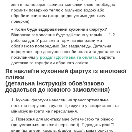
зняття на поверхні залишаться сліди клею, необхідно
промити поверхню теплою мильною водою або
обробити спиртом (якщо це допустимо для типу
поверхні).
Коли буде відправлений кухонний фартух?
Відправка замовлення буде здійснена у термін — 1-2
робочих дні. У разі зміни термінів відправки ми
обов'язково попередимо Вас заздалегідь. Детальна
інформація про доступні способи оплати та доставки за
посиланням
у розділі Доставка та оплата
. Вартість
доставки за тарифами обраного логіста.
Як наклеїти кухонний фартух із вінілової
плівки
(детальна інструкція обов'язково
додається до кожного замовлення)
Кухонні фартухи нанесені на транспортувальне
полотно і скручені в рулон. Це зручно у використанні та
мінімізує витрати на пересилання.
Поверхня для монтажу має бути чистою та рівною
(допускаються невеликі нерівності). Підходять різні її
види (шпалери, кахель, фарба тощо), крім пористих