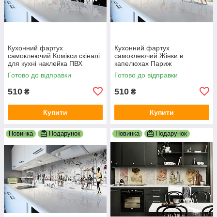
Кухонний фартух
Кухонний фартух
самоклеючий Комікси скіналі
самоклеючий Жінки в
для кухні наклейка ПВХ
капелюхах Париж
малюнок люди білий
мальований скіналі для кухні
Готово до відправки
Готово до відправки
600х2000 мм
наклейка ПВХ беж 600х2000
мм
510
510
₴
₴
Купити
Купити
Новинка
Подарунок
Новинка
Подарунок