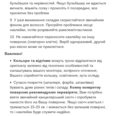
бульбашок та нерівностей. Якщо бульбашку не вдається
вигнати, візьміть голку і проколіть її посередині, все
прилипне без проблем.
У разі виникнення складки скористайтеся звичайним
феном для волосся. Прогрійте проблемне місце
наклейки, потім розрівняйте ракелем/пластиком.
Не намагайтеся переносити наклейку на іншу
поверхню (повторно клеїти). Виріб одноразовий, другий
раз якісно може не приклеїтися.
Важливо!
Кольори та відтінки
можуть трохи відрізнятися від
оригіналу залежно від технічних особливостей та
налаштувань вашого монітора, колірного оточення,
Вашого сприйняття кольору, освітлення, кута огляду.
Сучасні покриття (шпалери, фарба, шпаклівка)
бувають дуже різних типів і складу.
Кожну конкретну
поверхню рекомендуємо перевіряти.
Вам потрібно
взяти звичайний канцелярський скотч і спробувати
нанести його на Вашу поверхню. Якщо скотч клеїться і
тримається 15-20 хв. і знімається без залишків поверхні,
то і наклейка буде служити надійно.