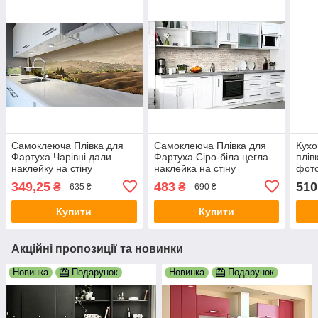
Самоклеюча Плівка для
Самоклеюча Плівка для
Кухо
Фартуха Чарівні дали
Фартуха Сіро-біла цегла
плів
наклейку на стіну
наклейка на стіну
фото
600х2500 мм Пейзаж
650х2500 мм Текстура
стін
349,25
483
510
₴
₴
635 ₴
690 ₴
мм
Купити
Купити
Акційні пропозиції та новинки
Новинка
Подарунок
Новинка
Подарунок