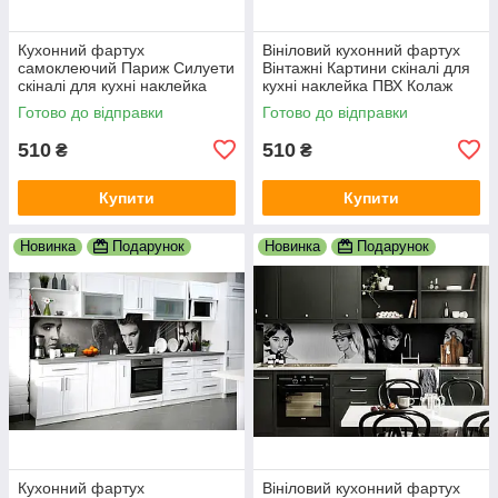
Кухонний фартух
Вініловий кухонний фартух
самоклеючий Париж Силуети
Вінтажні Картини скіналі для
скіналі для кухні наклейка
кухні наклейка ПВХ Колаж
ПВХ люди мальований
Люди Бежевий 600х2000 мм
Готово до відправки
Готово до відправки
вулиця 600х2000 мм
510
510
₴
₴
Купити
Купити
Новинка
Подарунок
Новинка
Подарунок
Кухонний фартух
Вініловий кухонний фартух