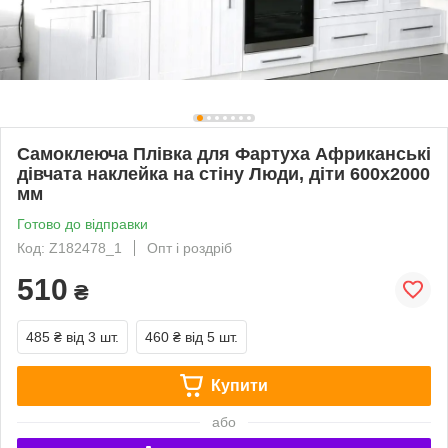
Самоклеюча Плівка для Фартуха Африканські
дівчата наклейка на стіну Люди, діти 600х2000
мм
Готово до відправки
Код: Z182478_1
Опт і роздріб
510
₴
485 ₴
від 3 шт.
460 ₴
від 5 шт.
Купити
або