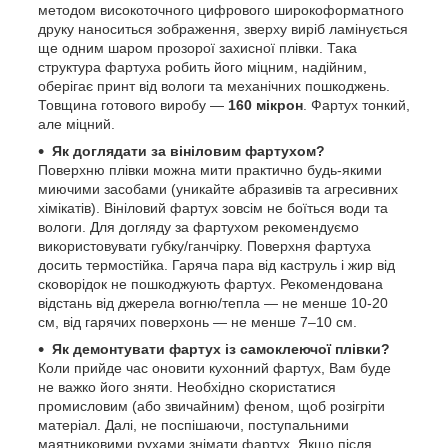
методом високоточного цифрового широкоформатного
друку наноситься зображення, зверху виріб ламінується
ще одним шаром прозорої захисної плівки. Така
структура фартуха робить його міцним, надійним,
оберігає принт від вологи та механічних пошкоджень.
Товщина готового виробу —
160 мікрон
. Фартух тонкий,
але міцний.
Як доглядати за вініловим фартухом?
Поверхню плівки можна мити практично будь-якими
миючими засобами (уникайте абразивів та агресивних
хімікатів). Вініловий фартух зовсім не боїться води та
вологи. Для догляду за фартухом рекомендуємо
використовувати губку/ганчірку. Поверхня фартуха
досить термостійка. Гаряча пара від каструль і жир від
сковорідок не пошкоджують фартух. Рекомендована
відстань від джерела вогню/тепла — не менше 10-20
см, від гарячих поверхонь — не менше 7–10 см.
Як демонтувати фартух із самоклеючої плівки?
Коли прийде час оновити кухонний фартух, Вам буде
не важко його зняти. Необхідно скористатися
промисловим (або звичайним) феном, щоб розігріти
матеріал. Далі, не поспішаючи, поступальними
маятниковими рухами знімати фартух. Якщо після