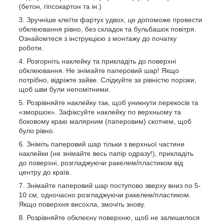
(бетон, гіпсокартон та ін.)
Зручніше клеїти фартух удвох, це допоможе провести
обклеювання рівно, без складок та бульбашок повітря.
Ознайомтеся з інструкцією з монтажу до початку
роботи.
Розгорніть наклейку та прикладіть до поверхні
обклеювання. Не знімайте паперовий шар! Якщо
потрібно, відріжте зайве. Слідкуйте за рівністю порізки,
щоб шви були непомітними.
Розрівняйте наклейку так, щоб уникнути перекосів та
«зморшок». Зафіксуйте наклейку по верхньому та
боковому краю малярним (паперовим) скотчем, щоб
було рівно.
Зніміть паперовий шар тільки з верхньої частини
наклейки (не знімайте весь папір одразу!), прикладіть
до поверхні, розгладжуючи ракелем/пластиком від
центру до країв.
Знімайте паперовий шар поступово зверху вниз по 5-
10 см, одночасно розгладжуючи ракелем/пластиком.
Якщо поверхня висохла, змочіть знову.
Розрівняйте обклеєну поверхню, щоб не залишилося