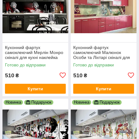
Кухонний фартух
Кухонний фартух
самоклеючий Мерлін Монро
самоклеючий Малюнок
скіналі для кухні наклейка
Особи та Ліхтарі скіналі для
ПВХ дівчина люди чорний
кухні наклейка ПВХ люди
Готово до відправки
Готово до відправки
600х2000 мм
зелений 600х2000 мм
510
510
₴
₴
Купити
Купити
Новинка
Подарунок
Новинка
Подарунок