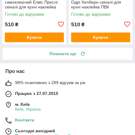
самоклеючий Елвіс Преслі
Одрі Хепберн скіналі для
скіналі для кухні наклейка
кухні наклейка ПВХ
ПВХ ретро співаки сірий
персонажі ретро Чорно-білий
Готово до відправки
Готово до відправки
600х2000 мм
600х2000 мм
510
510
₴
₴
Купити
Купити
Показати ще
Про нас
98% позитивних з 289 відгуків за рік
Працює з 27.07.2015
м. Київ
Київ, Україна
Контакти
Сьогодні вихідний