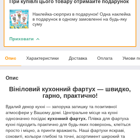
При купівлі цього товару отримайте подарунок
Наклейка-сюрприз в подарунок! Одна наклейка
в подарунок в одному замовленні на будь-яку
суму
Приховати
Опис
Характеристики
Доставка
Оплата
Умови п
Опис
Вініловий кухонний фартух — швидко,
гарно, практично!
Вдалий декор кухні — запорука затишку та позитивної
атмосфери у Вашому домі. Центральне місце на кухні
однозначно посідає
кухонний фартух.
Плівка для фартуха
кухні підходить практично для будь-яких поверхонь, клеїться
просто і міцно, а принти вражають. Наші фартухи яскраві,
соковиті, кольори глибокі та точні, асортимент широкий та