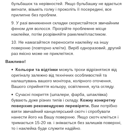
бульбашок та нерівностей. Якщо бульбашку не вдається
вигнати, візьміть голку і проколіть її посередині, все
прилипне без проблем.
У разі виникнення складки скористайтеся звичайним
феном для волосся. Прогрійте проблемне місце
наклейки, потім розрівняйте ракелем/пластиком.
Не намагайтеся переносити наклейку на іншу
поверхню (повторно клеїти). Виріб одноразовий, другий
раз якісно може не приклеїтися.
Важливо!
Кольори та відтінки
можуть трохи відрізнятися від
оригіналу залежно від технічних особливостей та
налаштувань вашого монітора, колірного оточення,
Вашого сприйняття кольору, освітлення, кута огляду.
Сучасні покриття (шпалери, фарба, шпаклівка)
бувають дуже різних типів і складу.
Кожну конкретну
поверхню рекомендуємо перевіряти.
Вам потрібно
взяти звичайний канцелярський скотч і спробувати
нанести його на Вашу поверхню. Якщо скотч клеїться і
тримається 15-20 хв. і знімається без залишків поверхні,
то і наклейка буде служити надійно.