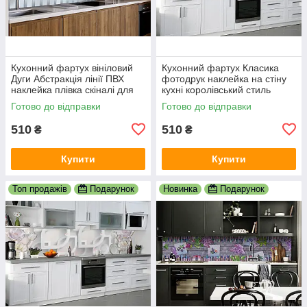
Кухонний фартух вініловий
Кухонний фартух Класика
Дуги Абстракція лінії ПВХ
фотодрук наклейка на стіну
наклейка плівка скіналі для
кухні королівський стиль
кухні сірий 600х2000 мм
абстракція 600х2000 мм
Готово до відправки
Готово до відправки
510
510
₴
₴
Купити
Купити
Топ продажів
Подарунок
Новинка
Подарунок