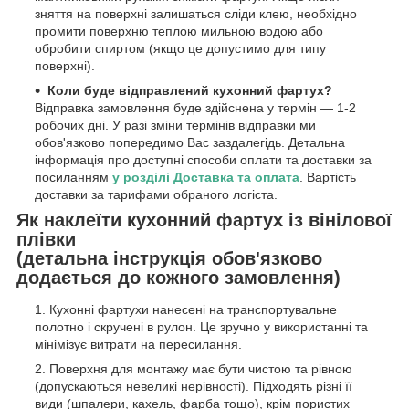
зняття на поверхні залишаться сліди клею, необхідно
промити поверхню теплою мильною водою або
обробити спиртом (якщо це допустимо для типу
поверхні).
Коли буде відправлений кухонний фартух?
Відправка замовлення буде здійснена у термін — 1-2
робочих дні. У разі зміни термінів відправки ми
обов'язково попередимо Вас заздалегідь. Детальна
інформація про доступні способи оплати та доставки за
посиланням
у розділі Доставка та оплата
. Вартість
доставки за тарифами обраного логіста.
Як наклеїти кухонний фартух із вінілової
плівки
(детальна інструкція обов'язково
додається до кожного замовлення)
Кухонні фартухи нанесені на транспортувальне
полотно і скручені в рулон. Це зручно у використанні та
мінімізує витрати на пересилання.
Поверхня для монтажу має бути чистою та рівною
(допускаються невеликі нерівності). Підходять різні її
види (шпалери, кахель, фарба тощо), крім пористих