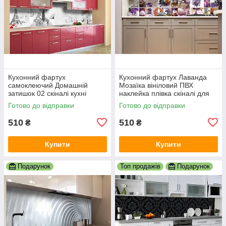
Кухонний фартух
Кухонний фартух Лаванда
самоклеючий Домашній
Мозаїка вініловий ПВХ
затишок 02 скіналі кухні
наклейка плівка скіналі для
наклейка ПВХ Париж
кухні фіолетовий 600х2000
Готово до відправки
Готово до відправки
Ейфелева вежа 600х2000 мм
мм
510
510
₴
₴
Купити
Купити
Подарунок
Топ продажів
Подарунок