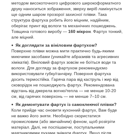
методом високоточного цифрового широкоформатного
друку наноситься зображення, зверху виріб ламінується
ще одним шаром прозорої захисної плівки. Така
структура фартуха робить його міцним, надійним,
оберігає принт від вологи та механічних пошкоджень.
Товщина готового виробу —
160 мікрон
. Фартух тонкий,
але міцний.
Як доглядати за вініловим фартухом?
Поверхню плівки можна мити практично будь-якими
миючими засобами (уникайте абразивів та агресивних
хімікатів). Вініловий фартух зовсім не боїться води та
вологи. Для догляду за фартухом рекомендуємо
використовувати губку/ганчірку. Поверхня фартуха
досить термостійка. Гаряча пара від каструль і жир від
сковорідок не пошкоджують фартух. Рекомендована
відстань від джерела вогню/тепла — не менше 10-20
см, від гарячих поверхонь — не менше 7–10 см.
Як демонтувати фартух із самоклеючої плівки?
Коли прийде час оновити кухонний фартух, Вам буде
не важко його зняти. Необхідно скористатися
промисловим (або звичайним) феном, щоб розігріти
матеріал. Далі, не поспішаючи, поступальними
маятниковими рухами знімати фартух. Якщо після