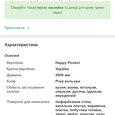
Обирайте тільки
якісні наклейки
та декор для дому прямо
зараз!
Приховати
Характеристики
Основні
Виробник
Happy Pocket
Країна виробник
Україна
Довжина
2000 мм
Колір
Різні кольори
Область застосування
кухня, ванна, вітальня,
наліпки
спальня, дитяча, їдальня,
передпокій
Поверхня для нанесення
пофарбована стіна,
кахельна плитка, керамічна
плитка, побутова техніка,
двері, меблі, пластик, скло,