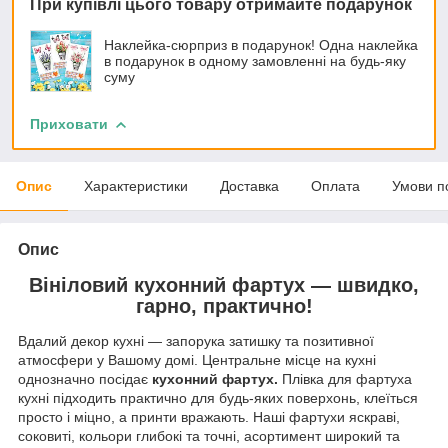
При купівлі цього товару отримайте подарунок
Наклейка-сюрприз в подарунок! Одна наклейка
в подарунок в одному замовленні на будь-яку
суму
Приховати
Опис
Характеристики
Доставка
Оплата
Умови п
Опис
Вініловий кухонний фартух — швидко,
гарно, практично!
Вдалий декор кухні — запорука затишку та позитивної
атмосфери у Вашому домі. Центральне місце на кухні
однозначно посідає
кухонний фартух.
Плівка для фартуха
кухні підходить практично для будь-яких поверхонь, клеїться
просто і міцно, а принти вражають. Наші фартухи яскраві,
соковиті, кольори глибокі та точні, асортимент широкий та