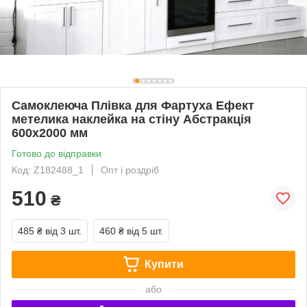
Самоклеюча Плівка для Фартуха Ефект
метелика наклейка на стіну Абстракція
600х2000 мм
Готово до відправки
Код: Z182488_1
Опт і роздріб
510
₴
485 ₴
від 3 шт.
460 ₴
від 5 шт.
Купити
або