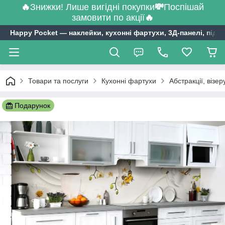
🔥
Знижки! Лише вигідні покупки
💸
Поспішай
замовити по акції
🔥
Happy Pocket ― наклейки, кухонні фартухи, 3Д-панелі, підл
Товари та послуги
Кухонні фартухи
Абстракції, візе
Подарунок