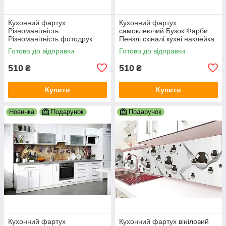
Кухонний фартух
Кухонний фартух
Різноманітність
самоклеючий Бузок Фарби
Різноманітність фотодрук
Пензлі скіналі кухні наклейка
наклейка на стіну кухні
ПВХ дошки фіолетовий
Готово до відправки
Готово до відправки
абстракція 600х2000 мм
600х2000 мм
510
510
₴
₴
Купити
Купити
Новинка
Подарунок
Подарунок
Кухонний фартух
Кухонний фартух вініловий