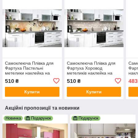
Самоклеюча Плівка для
Самоклеюча Плівка для
Само
Фартуха Пастельні
Фартуха Хоровод
Фарт
метелики наклейка на
метеликів наклейка на
накл
стіну Абстракція 600х2000
стіну Абстракція 600х2000
650х
510
510
483
₴
₴
мм
мм
Купити
Купити
Акційні пропозиції та новинки
Новинка
Подарунок
Подарунок