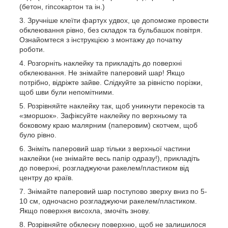
(бетон, гіпсокартон та ін.)
Зручніше клеїти фартух удвох, це допоможе провести
обклеювання рівно, без складок та бульбашок повітря.
Ознайомтеся з інструкцією з монтажу до початку
роботи.
Розгорніть наклейку та прикладіть до поверхні
обклеювання. Не знімайте паперовий шар! Якщо
потрібно, відріжте зайве. Слідкуйте за рівністю порізки,
щоб шви були непомітними.
Розрівняйте наклейку так, щоб уникнути перекосів та
«зморшок». Зафіксуйте наклейку по верхньому та
боковому краю малярним (паперовим) скотчем, щоб
було рівно.
Зніміть паперовий шар тільки з верхньої частини
наклейки (не знімайте весь папір одразу!), прикладіть
до поверхні, розгладжуючи ракелем/пластиком від
центру до країв.
Знімайте паперовий шар поступово зверху вниз по 5-
10 см, одночасно розгладжуючи ракелем/пластиком.
Якщо поверхня висохла, змочіть знову.
Розрівняйте обклеєну поверхню, щоб не залишилося