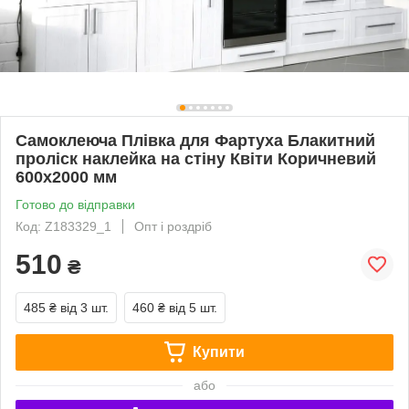
Самоклеюча Плівка для Фартуха Блакитний
проліск наклейка на стіну Квіти Коричневий
600х2000 мм
Готово до відправки
Код: Z183329_1
Опт і роздріб
510
₴
485 ₴
від 3 шт.
460 ₴
від 5 шт.
Купити
або