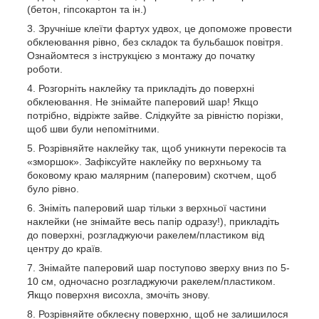
(бетон, гіпсокартон та ін.)
Зручніше клеїти фартух удвох, це допоможе провести
обклеювання рівно, без складок та бульбашок повітря.
Ознайомтеся з інструкцією з монтажу до початку
роботи.
Розгорніть наклейку та прикладіть до поверхні
обклеювання. Не знімайте паперовий шар! Якщо
потрібно, відріжте зайве. Слідкуйте за рівністю порізки,
щоб шви були непомітними.
Розрівняйте наклейку так, щоб уникнути перекосів та
«зморшок». Зафіксуйте наклейку по верхньому та
боковому краю малярним (паперовим) скотчем, щоб
було рівно.
Зніміть паперовий шар тільки з верхньої частини
наклейки (не знімайте весь папір одразу!), прикладіть
до поверхні, розгладжуючи ракелем/пластиком від
центру до країв.
Знімайте паперовий шар поступово зверху вниз по 5-
10 см, одночасно розгладжуючи ракелем/пластиком.
Якщо поверхня висохла, змочіть знову.
Розрівняйте обклеєну поверхню, щоб не залишилося