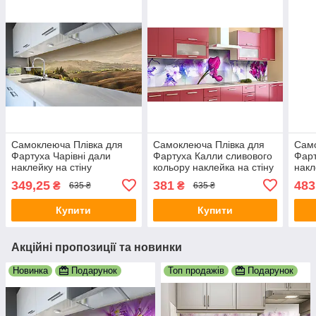
Самоклеюча Плівка для
Самоклеюча Плівка для
Само
Фартуха Чарівні дали
Фартуха Калли сливового
Фарт
наклейку на стіну
кольору наклейка на стіну
накл
600х2500 мм Пейзаж
60х250см Квіти
650х
349,25
381
483
₴
₴
635 ₴
635 ₴
Купити
Купити
Акційні пропозиції та новинки
Новинка
Подарунок
Топ продажів
Подарунок