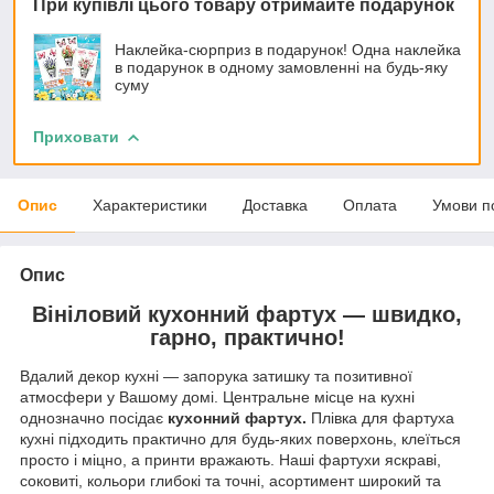
При купівлі цього товару отримайте подарунок
Наклейка-сюрприз в подарунок! Одна наклейка
в подарунок в одному замовленні на будь-яку
суму
Приховати
Опис
Характеристики
Доставка
Оплата
Умови п
Опис
Вініловий кухонний фартух — швидко,
гарно, практично!
Вдалий декор кухні — запорука затишку та позитивної
атмосфери у Вашому домі. Центральне місце на кухні
однозначно посідає
кухонний фартух.
Плівка для фартуха
кухні підходить практично для будь-яких поверхонь, клеїться
просто і міцно, а принти вражають. Наші фартухи яскраві,
соковиті, кольори глибокі та точні, асортимент широкий та