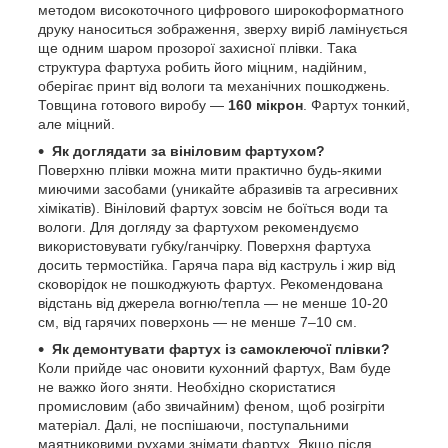
методом високоточного цифрового широкоформатного
друку наноситься зображення, зверху виріб ламінується
ще одним шаром прозорої захисної плівки. Така
структура фартуха робить його міцним, надійним,
оберігає принт від вологи та механічних пошкоджень.
Товщина готового виробу —
160 мікрон
. Фартух тонкий,
але міцний.
Як доглядати за вініловим фартухом?
Поверхню плівки можна мити практично будь-якими
миючими засобами (уникайте абразивів та агресивних
хімікатів). Вініловий фартух зовсім не боїться води та
вологи. Для догляду за фартухом рекомендуємо
використовувати губку/ганчірку. Поверхня фартуха
досить термостійка. Гаряча пара від каструль і жир від
сковорідок не пошкоджують фартух. Рекомендована
відстань від джерела вогню/тепла — не менше 10-20
см, від гарячих поверхонь — не менше 7–10 см.
Як демонтувати фартух із самоклеючої плівки?
Коли прийде час оновити кухонний фартух, Вам буде
не важко його зняти. Необхідно скористатися
промисловим (або звичайним) феном, щоб розігріти
матеріал. Далі, не поспішаючи, поступальними
маятниковими рухами знімати фартух. Якщо після