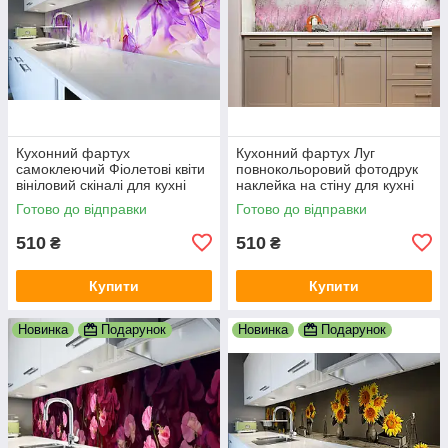
Кухонний фартух
Кухонний фартух Луг
самоклеючий Фіолетові квіти
повнокольоровий фотодрук
вініловий скіналі для кухні
наклейка на стіну для кухні
наклейка ПВХ 600х2000 мм
квіти трава вінтаж рожевий
Готово до відправки
Готово до відправки
600х2000 мм
510
510
₴
₴
Купити
Купити
Новинка
Подарунок
Новинка
Подарунок