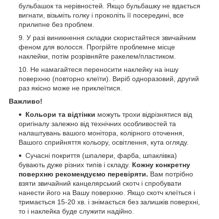
бульбашок та нерівностей. Якщо бульбашку не вдається
вигнати, візьміть голку і проколіть її посередині, все
прилипне без проблем.
У разі виникнення складки скористайтеся звичайним
феном для волосся. Прогрійте проблемне місце
наклейки, потім розрівняйте ракелем/пластиком.
Не намагайтеся переносити наклейку на іншу
поверхню (повторно клеїти). Виріб одноразовий, другий
раз якісно може не приклеїтися.
Важливо!
Кольори та відтінки
можуть трохи відрізнятися від
оригіналу залежно від технічних особливостей та
налаштувань вашого монітора, колірного оточення,
Вашого сприйняття кольору, освітлення, кута огляду.
Сучасні покриття (шпалери, фарба, шпаклівка)
бувають дуже різних типів і складу.
Кожну конкретну
поверхню рекомендуємо перевіряти.
Вам потрібно
взяти звичайний канцелярський скотч і спробувати
нанести його на Вашу поверхню. Якщо скотч клеїться і
тримається 15-20 хв. і знімається без залишків поверхні,
то і наклейка буде служити надійно.