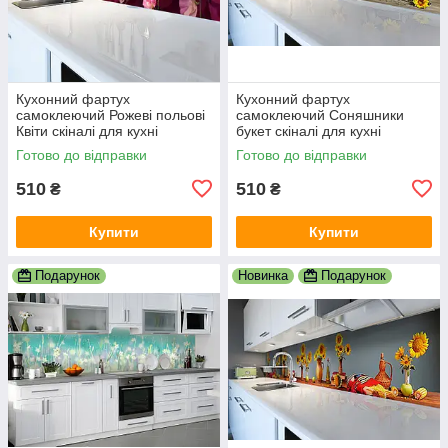
Кухонний фартух
Кухонний фартух
самоклеючий Рожеві польові
самоклеючий Соняшники
Квіти скіналі для кухні
букет скіналі для кухні
наклейка ПВХ абстракція
наклейка ПВХ квіти жовтий
Готово до відправки
Готово до відправки
600х2000 мм
600х2000 мм
510
510
₴
₴
Купити
Купити
Подарунок
Новинка
Подарунок