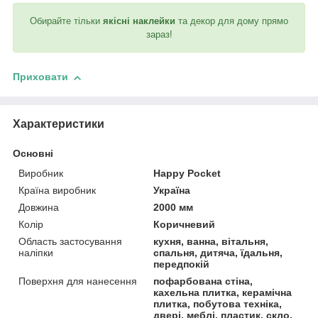
Обирайте тільки
якісні наклейки
та декор для дому прямо
зараз!
Приховати
Характеристики
Основні
Виробник
Happy Pocket
Країна виробник
Україна
Довжина
2000 мм
Колір
Коричневий
Область застосування
кухня, ванна, вітальня,
наліпки
спальня, дитяча, їдальня,
передпокій
Поверхня для нанесення
пофарбована стіна,
кахельна плитка, керамічна
плитка, побутова техніка,
двері, меблі, пластик, скло,