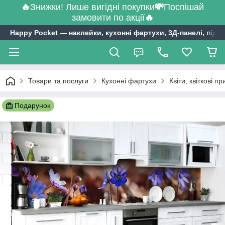
🔥
Знижки! Лише вигідні покупки
💸
Поспішай
замовити по акції
🔥
Happy Pocket ― наклейки, кухонні фартухи, 3Д-панелі, підл
Товари та послуги
Кухонні фартухи
Квіти, квіткові п
Подарунок