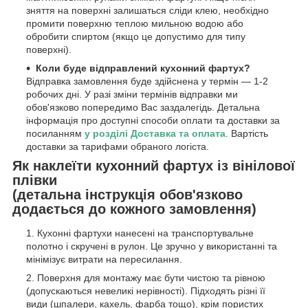
зняття на поверхні залишаться сліди клею, необхідно
промити поверхню теплою мильною водою або
обробити спиртом (якщо це допустимо для типу
поверхні).
Коли буде відправлений кухонний фартух?
Відправка замовлення буде здійснена у термін — 1-2
робочих дні. У разі зміни термінів відправки ми
обов'язково попередимо Вас заздалегідь. Детальна
інформація про доступні способи оплати та доставки за
посиланням
у розділі Доставка та оплата
. Вартість
доставки за тарифами обраного логіста.
Як наклеїти кухонний фартух із вінілової
плівки
(детальна інструкція обов'язково
додається до кожного замовлення)
Кухонні фартухи нанесені на транспортувальне
полотно і скручені в рулон. Це зручно у використанні та
мінімізує витрати на пересилання.
Поверхня для монтажу має бути чистою та рівною
(допускаються невеликі нерівності). Підходять різні її
види (шпалери, кахель, фарба тощо), крім пористих