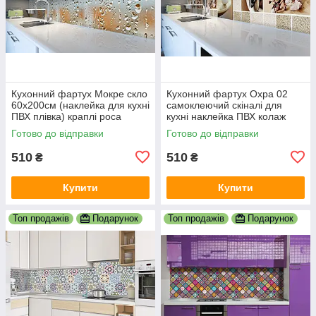
Кухонний фартух Мокре скло
Кухонний фартух Охра 02
60х200см (наклейка для кухні
самоклеючий скіналі для
ПВХ плівка) краплі роса
кухні наклейка ПВХ колаж
Текстура
пісок текстура беж 600х2000
Готово до відправки
Готово до відправки
мм
510
510
₴
₴
Купити
Купити
Топ продажів
Подарунок
Топ продажів
Подарунок