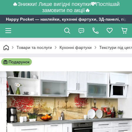
🔥
Знижки! Лише вигідні покупки
💸
Поспішай
замовити по акції
🔥
Happy Pocket ― наклейки, кухонні фартухи, 3Д-панелі, підл
Товари та послуги
Кухонні фартухи
Текстури під цег
Подарунок