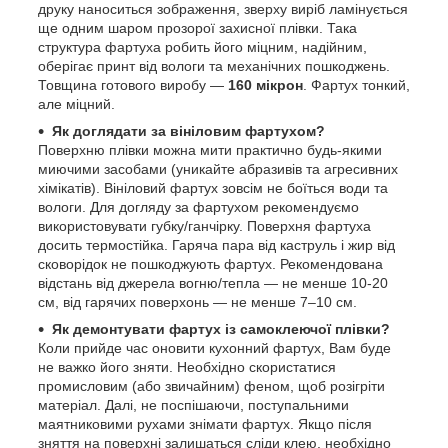
друку наноситься зображення, зверху виріб ламінується
ще одним шаром прозорої захисної плівки. Така
структура фартуха робить його міцним, надійним,
оберігає принт від вологи та механічних пошкоджень.
Товщина готового виробу —
160 мікрон
. Фартух тонкий,
але міцний.
Як доглядати за вініловим фартухом?
Поверхню плівки можна мити практично будь-якими
миючими засобами (уникайте абразивів та агресивних
хімікатів). Вініловий фартух зовсім не боїться води та
вологи. Для догляду за фартухом рекомендуємо
використовувати губку/ганчірку. Поверхня фартуха
досить термостійка. Гаряча пара від каструль і жир від
сковорідок не пошкоджують фартух. Рекомендована
відстань від джерела вогню/тепла — не менше 10-20
см, від гарячих поверхонь — не менше 7–10 см.
Як демонтувати фартух із самоклеючої плівки?
Коли прийде час оновити кухонний фартух, Вам буде
не важко його зняти. Необхідно скористатися
промисловим (або звичайним) феном, щоб розігріти
матеріал. Далі, не поспішаючи, поступальними
маятниковими рухами знімати фартух. Якщо після
зняття на поверхні залишаться сліди клею, необхідно