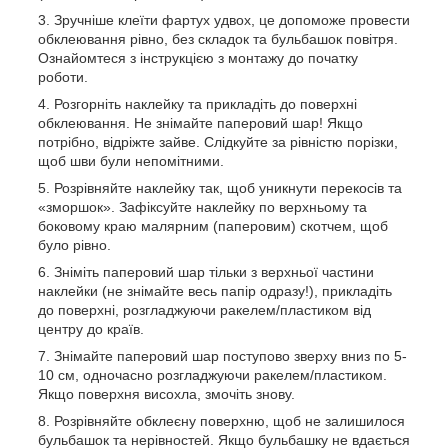
Зручніше клеїти фартух удвох, це допоможе провести
обклеювання рівно, без складок та бульбашок повітря.
Ознайомтеся з інструкцією з монтажу до початку
роботи.
Розгорніть наклейку та прикладіть до поверхні
обклеювання. Не знімайте паперовий шар! Якщо
потрібно, відріжте зайве. Слідкуйте за рівністю порізки,
щоб шви були непомітними.
Розрівняйте наклейку так, щоб уникнути перекосів та
«зморшок». Зафіксуйте наклейку по верхньому та
боковому краю малярним (паперовим) скотчем, щоб
було рівно.
Зніміть паперовий шар тільки з верхньої частини
наклейки (не знімайте весь папір одразу!), прикладіть
до поверхні, розгладжуючи ракелем/пластиком від
центру до країв.
Знімайте паперовий шар поступово зверху вниз по 5-
10 см, одночасно розгладжуючи ракелем/пластиком.
Якщо поверхня висохла, змочіть знову.
Розрівняйте обклеєну поверхню, щоб не залишилося
бульбашок та нерівностей. Якщо бульбашку не вдається