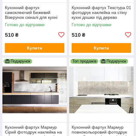
Кухонний фартух
Кухонний фартух Текстура 01
самоклеючий Бежевий
фотодрук наклейка на стіну
Візерунок скіналі для кухні
кухні дошки під дерево
наклейка ПВХ рослинний
абстракція 600х2000 мм
Готово до відправки
Готово до відправки
орнамент 600х2000 мм
510
510
₴
₴
Купити
Купити
Подарунок
Топ продажів
Подарунок
Кухонний фартух Мармур
Кухонний фартух Мармур
Сірий фотодрук наклейка на
повнокольоровий фотодрук