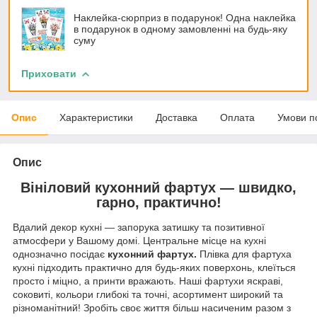
Наклейка-сюрприз в подарунок! Одна наклейка
в подарунок в одному замовленні на будь-яку
суму
Приховати
Опис
Характеристики
Доставка
Оплата
Умови п
Опис
Вініловий кухонний фартух — швидко,
гарно, практично!
Вдалий декор кухні — запорука затишку та позитивної
атмосфери у Вашому домі. Центральне місце на кухні
однозначно посідає
кухонний фартух.
Плівка для фартуха
кухні підходить практично для будь-яких поверхонь, клеїться
просто і міцно, а принти вражають. Наші фартухи яскраві,
соковиті, кольори глибокі та точні, асортимент широкий та
різноманітний! Зробіть своє життя більш насиченим разом з