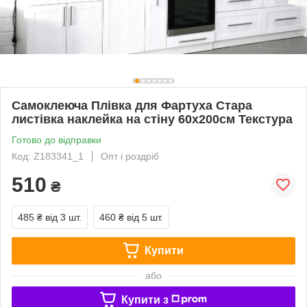
Самоклеюча Плівка для Фартуха Стара
листівка наклейка на стіну 60х200см Текстура
Готово до відправки
Код: Z183341_1
Опт і роздріб
510
₴
485 ₴
від 3 шт.
460 ₴
від 5 шт.
Купити
або
Купити з