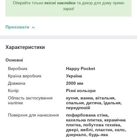
Обирайте тільки
якісні наклейки
та декор для дому прямо
зараз!
Приховати
Характеристики
Основні
Виробник
Happy Pocket
Країна виробник
Україна
Довжина
2000 мм
Колір
Різні кольори
Область застосування
кухня, ванна, вітальня,
наліпки
спальня, дитяча, їдальня,
передпокій
Поверхня для нанесення
пофарбована стіна,
кахельна плитка, керамічна
плитка, побутова техніка,
двері, меблі, пластик, скло,
дзеркало, будь-яка