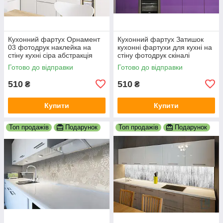
Кухонний фартух Орнамент
Кухонний фартух Затишок
03 фотодрук наклейка на
кухонні фартухи для кухні на
стіну кухні сіра абстракція
стіну фотодрук скіналі
скіналі геометрія 600х2000
абстракція 600х2000 мм
Готово до відправки
Готово до відправки
мм
510
510
₴
₴
Купити
Купити
Топ продажів
Подарунок
Топ продажів
Подарунок