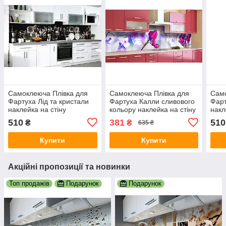
Самоклеюча Плівка для
Самоклеюча Плівка для
Само
Фартуха Лід та кристали
Фартуха Калли сливового
Фарт
наклейка на стіну
кольору наклейка на стіну
накл
60х200см Текстура
60х250см Квіти
60х2
510
381
510
₴
₴
635 ₴
Купити
Купити
Акційні пропозиції та новинки
Топ продажів
Подарунок
Подарунок