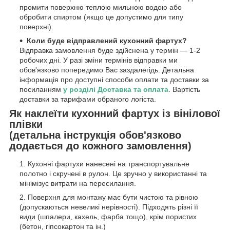
промити поверхню теплою мильною водою або
обробити спиртом (якщо це допустимо для типу
поверхні).
Коли буде відправлений кухонний фартух?
Відправка замовлення буде здійснена у термін — 1-2
робочих дні. У разі зміни термінів відправки ми
обов'язково попередимо Вас заздалегідь. Детальна
інформація про доступні способи оплати та доставки за
посиланням
у розділі Доставка та оплата
. Вартість
доставки за тарифами обраного логіста.
Як наклеїти кухонний фартух із вінілової
плівки
(детальна інструкція обов'язково
додається до кожного замовлення)
Кухонні фартухи нанесені на транспортувальне
полотно і скручені в рулон. Це зручно у використанні та
мінімізує витрати на пересилання.
Поверхня для монтажу має бути чистою та рівною
(допускаються невеликі нерівності). Підходять різні її
види (шпалери, кахель, фарба тощо), крім пористих
(бетон, гіпсокартон та ін.)