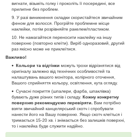
вигнати, візьміть голку і проколіть її посередині, все
прилипне без проблем.
У разі виникнення складки скористайтеся звичайним
феном для волосся. Прогрійте проблемне місце
наклейки, потім розрівняйте ракелем/пластиком.
Не намагайтеся переносити наклейку на іншу
поверхню (повторно клеїти). Виріб одноразовий, другий
раз якісно може не приклеїтися.
Важливо!
Кольори та відтінки
можуть трохи відрізнятися від
оригіналу залежно від технічних особливостей та
налаштувань вашого монітора, колірного оточення,
Вашого сприйняття кольору, освітлення, кута огляду.
Сучасні покриття (шпалери, фарба, шпаклівка)
бувають дуже різних типів і складу.
Кожну конкретну
поверхню рекомендуємо перевіряти.
Вам потрібно
взяти звичайний канцелярський скотч і спробувати
нанести його на Вашу поверхню. Якщо скотч клеїться і
тримається 15-20 хв. і знімається без залишків поверхні,
то і наклейка буде служити надійно.