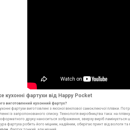
е кухонні фартухи від Happy Pocket
чого виготовлений кухонний фартух?
ухонні фартухи виготовлені з якісної вінілової самоклеючої плівки. По
енні із запропонованого списку. Технологія виробництва така: на плі
форматного друку наноситься зображення, зверху виріб ламінується ще
ура фартуха робить його міцним, надійним, оберігає принт від вологи т
ікрон
. Фартух тонкий, але міцний.