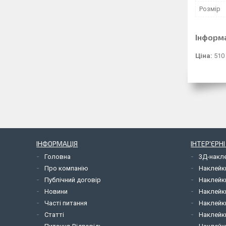
Розмір
Інформ
Ціна:
510
ІНФОРМАЦІЯ
ІНТЕР'ЄРН
Головна
3Д-накл
Про компанію
Наклейк
Публічний договір
Наклейк
Новини
Наклейк
Часті питання
Наклейк
Статті
Наклейки