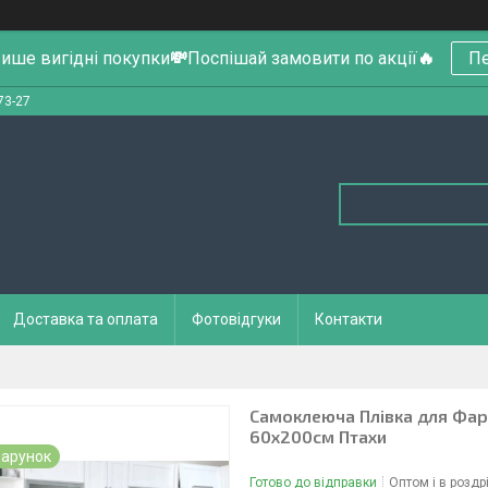
ише вигідні покупки
💸
Поспішай замовити по акції
🔥
Пе
73-27
Доставка та оплата
Фотовідгуки
Контакти
Самоклеюча Плівка для Фарту
60х200см Птахи
арунок
Готово до відправки
Оптом і в роздр