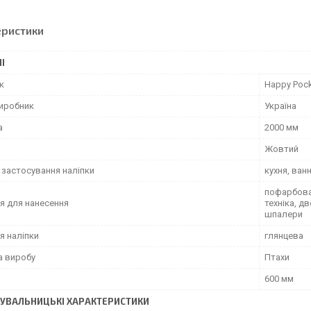
еристики
І
к
Happy Poc
виробник
Україна
а
2000 мм
Жовтий
 застосування наліпки
кухня, ван
пофарбован
я для нанесення
техніка, д
шпалери
я наліпки
глянцева
а виробу
Птахи
600 мм
УВАЛЬНИЦЬКІ ХАРАКТЕРИСТИКИ