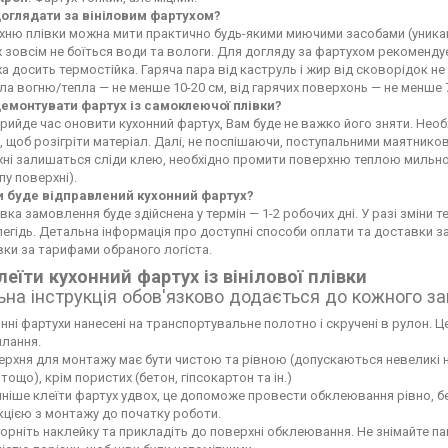
доглядати за вініловим фартухом?
ню плівки можна мити практично будь-якими миючими засобами (уникайте
 зовсім не боїться води та вологи. Для догляду за фартухом рекоменду
а досить термостійка. Гаряча пара від каструль і жир від сковорідок 
а вогню/тепла — не менше 10-20 см, від гарячих поверхонь — не менше 
демонтувати фартух із самоклеючої плівки?
рийде час оновити кухонний фартух, Вам буде не важко його зняти. Не
 щоб розігріти матеріал. Далі, не поспішаючи, поступальними маятников
хні залишаться сліди клею, необхідно промити поверхню теплою мильн
пу поверхні).
и буде відправлений кухонний фартух?
вка замовлення буде здійснена у термін — 1-2 робочих дні. У разі зміни
егідь. Детальна інформація про доступні способи оплати та доставки 
ки за тарифами обраного логіста.
леїти кухонний фартух із вінілової плівки
ьна інструкція обов'язково додається до кожного з
нні фартухи нанесені на транспортувальне полотно і скручені в рулон. Це
лання.
рхня для монтажу має бути чистою та рівною (допускаються невеликі нері
тощо), крім пористих (бетон, гіпсокартон та ін.)
ніше клеїти фартух удвох, це допоможе провести обклеювання рівно, б
кцією з монтажу до початку роботи.
орніть наклейку та прикладіть до поверхні обклеювання. Не знімайте па