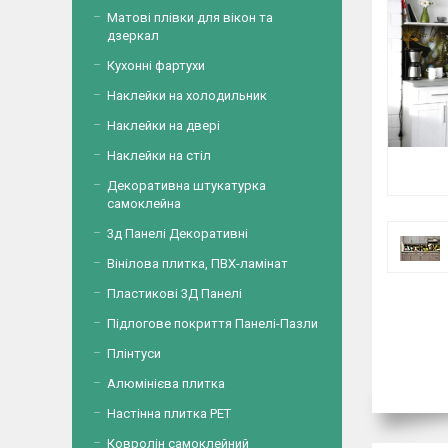
Матові плівки для вікон та
дзеркал
Кухонні фартухи
Наклейки на холодильник
Наклейки на двері
Наклейки на стіл
Декоративна штукатурка
самоклейна
3д Панелі Декоративні
Вінілова плитка, ПВХ-ламінат
Пластикові 3Д Панелі
Підлогове покриття Панелі-Пазли
Плінтуси
Алюмінієва плитка
Настінна плитка PET
Ковролін самоклейний