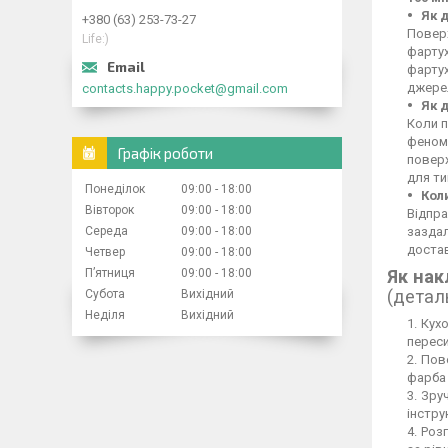
Як 
+380 (63) 253-73-27
Поверх
Life:)
фартух
фартух
джерел
contacts.happy.pocket@gmail.com
Як 
Коли п
феном,
Графік роботи
повер
для ти
Понеділок
09:00
18:00
Кол
Вівторок
09:00
18:00
Відпра
Середа
09:00
18:00
заздал
достав
Четвер
09:00
18:00
Пʼятниця
09:00
18:00
Як нак
(детал
Субота
Вихідний
Неділя
Вихідний
Кухо
переси
Пове
фарба 
Зруч
інстру
Розг