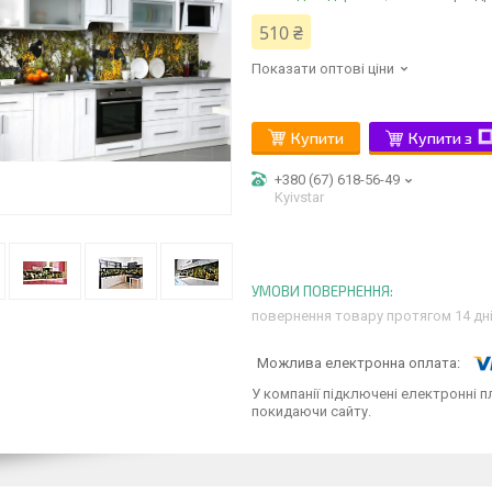
510 ₴
Показати оптові ціни
Купити
Купити з
+380 (67) 618-56-49
Kyivstar
повернення товару протягом 14 дн
У компанії підключені електронні п
покидаючи сайту.