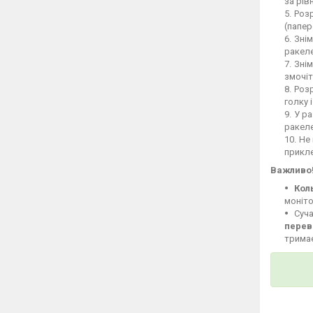
за рів
Розр
(папер
Знім
ракеле
Знім
змочіт
Розр
голку 
У ра
ракел
Не 
прикле
Важливо
Кол
моніто
Суча
перев
тримає