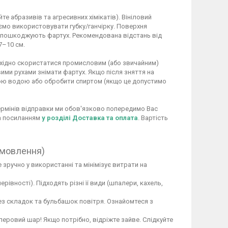
 абразивів та агресивних хімікатів). Вініловий
ємо використовувати губку/ганчірку. Поверхня
не пошкоджують фартух. Рекомендована відстань від
7–10 см.
обхідно скористатися промисловим (або звичайним)
ими рухами знімати фартух. Якщо після зняття на
ою водою або обробити спиртом (якщо це допустимо
 термінів відправки ми обов'язково попередимо Вас
за посиланням
у розділі Доставка та оплата
. Вартість
амовлення)
 зручно у використанні та мінімізує витрати на
вності). Підходять різні її види (шпалери, кахель,
ез складок та бульбашок повітря. Ознайомтеся з
перовий шар! Якщо потрібно, відріжте зайве. Слідкуйте