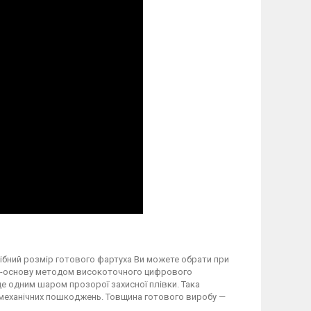
трібний розмір готового фартуха Ви можете обрати при
вку-основу методом високоточного цифрового
 одним шаром прозорої захисної плівки. Така
а механічних пошкоджень. Товщина готового виробу —