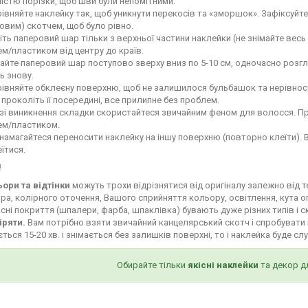
ністю порізки, щоб шви були непомітними.
івняйте наклейку так, щоб уникнути перекосів та «зморшок». Зафіксуй
овим) скотчем, щоб було рівно.
іть паперовий шар тільки з верхньої частини наклейки (не знімайте весь
м/пластиком від центру до країв.
айте паперовий шар поступово зверху вниз по 5-10 см, одночасно роз
ь знову.
івняйте обклеєну поверхню, щоб не залишилося бульбашок та нерівност
і проколіть її посередині, все прилипне без проблем.
зі виникнення складки скористайтеся звичайним феном для волосся. Пр
ем/пластиком.
намагайтеся переносити наклейку на іншу поверхню (повторно клеїти). 
їтися.
!
ьори та відтінки
можуть трохи відрізнятися від оригіналу залежно від 
ра, колірного оточення, Вашого сприйняття кольору, освітлення, кута о
сні покриття (шпалери, фарба, шпаклівка) бувають дуже різних типів і с
іряти.
Вам потрібно взяти звичайний канцелярський скотч і спробувати 
ться 15-20 хв. і знімається без залишків поверхні, то і наклейка буде сл
Обирайте тільки
якісні наклейки
та декор д