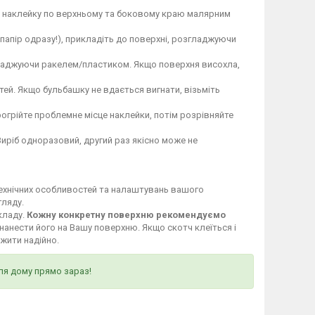
те наклейку по верхньому та боковому краю малярним
 папір одразу!), прикладіть до поверхні, розгладжуючи
гладжуючи ракелем/пластиком. Якщо поверхня висохла,
ей. Якщо бульбашку не вдається вигнати, візьміть
огрійте проблемне місце наклейки, потім розрівняйте
Виріб одноразовий, другий раз якісно може не
технічних особливостей та налаштувань вашого
гляду.
кладу.
Кожну конкретну поверхню рекомендуємо
нанести його на Вашу поверхню. Якщо скотч клеїться і
ужити надійно.
ля дому прямо зараз!