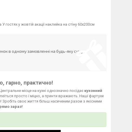
 гостях у жовтій акації наклейка на стіну 60х200см
нок в одному замовленні на будь-яку суму
, гарно, практично!
Центральне місце на кухні однозначно посідає
кухонний
леїться просто і міцно, а принти вражають. Наші фартухи
й! Зробіть своє життя більш насиченим разом з якісними
рямо зараз!