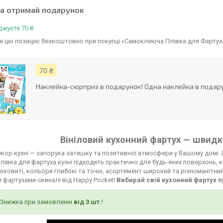
та отримай подарунок
жуєте 70 ₴
 цю позицію безкоштовно при покупці «Самоклеюча Плівка для Фартуха У
70 ₴
Наклейка-сюрприз в подарунок! Одна наклейка в подару
Вініловий кухонний фартух — швидко
кор кухні — запорука затишку та позитивної атмосфери у Вашому домі. 
лівка для фартуха кухні підходить практично для будь-яких поверхонь, к
соковиті, кольори глибокі та точні, асортимент широкий та різноманітни
 фартухами-скиналі від Happy Pocket!
Вибирай свій кухонний фартух п
Знижка при замовленні
від 3 шт.
!