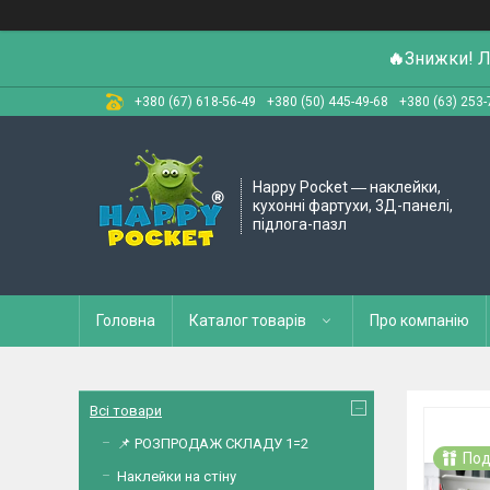
🔥
Знижки! Л
+380 (67) 618-56-49
+380 (50) 445-49-68
+380 (63) 253-
Happy Pocket ― наклейки,
кухонні фартухи, 3Д-панелі,
підлога-пазл
Головна
Каталог товарів
Про компанію
Всі товари
📌 РОЗПРОДАЖ СКЛАДУ 1=2
Под
Наклейки на стіну