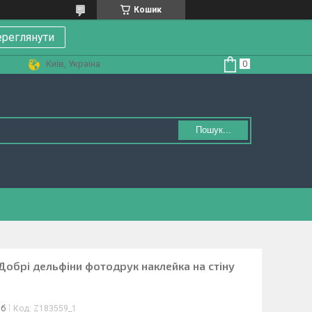
Кошик
реглянути
Київ, Україна
Пошук...
Добрі дельфіни фотодрук наклейка на стіну
іб
Код:
Z183559_1