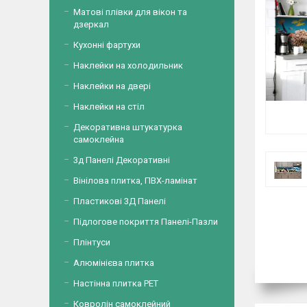
Матові плівки для вікон та
дзеркал
Кухонні фартухи
Наклейки на холодильник
Наклейки на двері
Наклейки на стіл
Декоративна штукатурка
самоклейна
3д Панелі Декоративні
Вінілова плитка, ПВХ-ламінат
Пластикові 3Д Панелі
Підлогове покриття Панелі-Пазли
Плінтуси
Алюмінієва плитка
Настінна плитка PET
Ковролін самоклейний