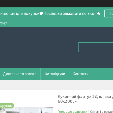
ише вигідні покупки
💸
Поспішай замовити по акції
🔥
Пе
73-27
Доставка та оплата
Фотовідгуки
Контакти
Кухонний фартух 3Д плівка 
60х200см
арунок
Готово до відправки
Оптом і в роздр