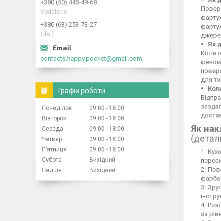
+380 (50) 445-49-68
Поверх
Vodafone
фартух
+380 (63) 253-73-27
фартух
Life:)
джерел
Як 
Коли п
contacts.happy.pocket@gmail.com
феном,
повер
для ти
Кол
Графік роботи
Відпра
заздал
Понеділок
09:00
18:00
достав
Вівторок
09:00
18:00
Як нак
Середа
09:00
18:00
(детал
Четвер
09:00
18:00
Пʼятниця
09:00
18:00
Кухо
Субота
Вихідний
переси
Пове
Неділя
Вихідний
фарба 
Зруч
інстру
Розг
за рів