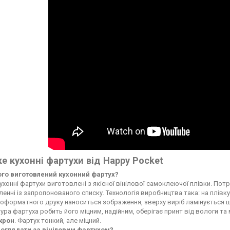
е кухонні фартухи від Happy Pocket
чого виготовлений кухонний фартух?
ухонні фартухи виготовлені з якісної вінілової самоклеючої плівки. По
енні із запропонованого списку. Технологія виробництва така: на плі
форматного друку наноситься зображення, зверху виріб ламінується ще
ура фартуха робить його міцним, надійним, оберігає принт від вологи т
ікрон
. Фартух тонкий, але міцний.
доглядати за вініловим фартухом?