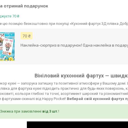
та отримай подарунок
жуєте 70 ₴
 цю позицію безкоштовно при покупці «Кухонний фартух 3Д плівка Добр
70 ₴
Наклейка-сюрприз в подарунок! Одна наклейка в подару
Вініловий кухонний фартух — швидко
кор кухні — запорука затишку та позитивної атмосфери у Вашому домі. 
лівка для фартуха кухні підходить практично для будь-яких поверхонь, к
соковиті, кольори глибокі та точні, асортимент широкий та різноманітни
 фартухами-скиналі від Happy Pocket!
Вибирай свій кухонний фартух п
Знижка при замовленні
від 3 шт.
!