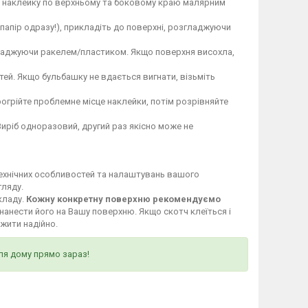
те наклейку по верхньому та боковому краю малярним
 папір одразу!), прикладіть до поверхні, розгладжуючи
гладжуючи ракелем/пластиком. Якщо поверхня висохла,
ей. Якщо бульбашку не вдається вигнати, візьміть
огрійте проблемне місце наклейки, потім розрівняйте
Виріб одноразовий, другий раз якісно може не
технічних особливостей та налаштувань вашого
гляду.
кладу.
Кожну конкретну поверхню рекомендуємо
нанести його на Вашу поверхню. Якщо скотч клеїться і
ужити надійно.
ля дому прямо зараз!