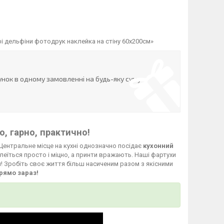
і дельфіни фотодрук наклейка на стіну 60х200см»
нок в одному замовленні на будь-яку суму
, гарно, практично!
Центральне місце на кухні однозначно посідає
кухонний
леїться просто і міцно, а принти вражають. Наші фартухи
й! Зробіть своє життя більш насиченим разом з якісними
рямо зараз!