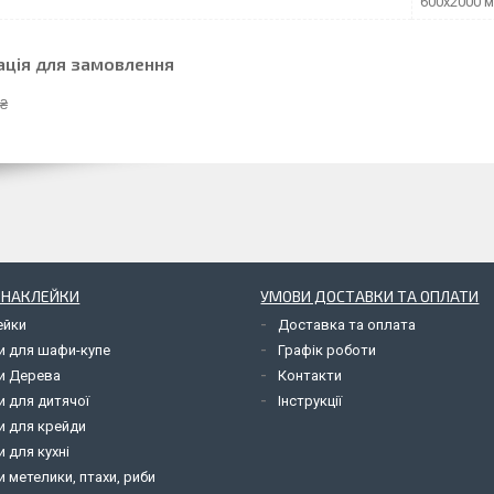
600х2000 
ація для замовлення
 ₴
І НАКЛЕЙКИ
УМОВИ ДОСТАВКИ ТА ОПЛАТИ
ейки
Доставка та оплата
и для шафи-купе
Графік роботи
и Дерева
Контакти
и для дитячої
Інструкції
и для крейди
 для кухні
 метелики, птахи, риби