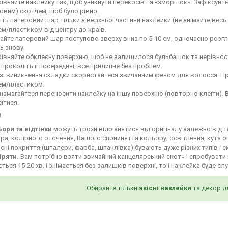
івняйте наклейку так, щоб уникнути перекосів та «зморшок». Зафіксуй
овим) скотчем, щоб було рівно.
іть паперовий шар тільки з верхньої частини наклейки (не знімайте весь
м/пластиком від центру до країв.
айте паперовий шар поступово зверху вниз по 5-10 см, одночасно роз
ь знову.
івняйте обклеєну поверхню, щоб не залишилося бульбашок та нерівност
і проколіть її посередині, все прилипне без проблем.
зі виникнення складки скористайтеся звичайним феном для волосся. Пр
ем/пластиком.
намагайтеся переносити наклейку на іншу поверхню (повторно клеїти). 
їтися.
!
ьори та відтінки
можуть трохи відрізнятися від оригіналу залежно від 
ра, колірного оточення, Вашого сприйняття кольору, освітлення, кута о
сні покриття (шпалери, фарба, шпаклівка) бувають дуже різних типів і с
іряти.
Вам потрібно взяти звичайний канцелярський скотч і спробувати 
ться 15-20 хв. і знімається без залишків поверхні, то і наклейка буде сл
Обирайте тільки
якісні наклейки
та декор д