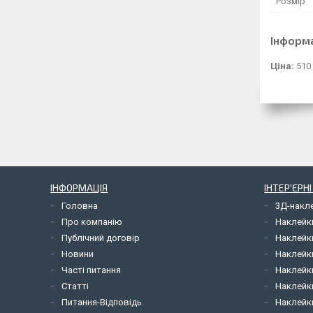
Розмір
Інформ
Ціна:
510
ІНФОРМАЦІЯ
ІНТЕР'ЄРН
Головна
3Д-накл
Про компанію
Наклейк
Публічний договір
Наклейк
Новини
Наклейк
Часті питання
Наклейк
Статті
Наклейки
Питання-Відповідь
Наклейки