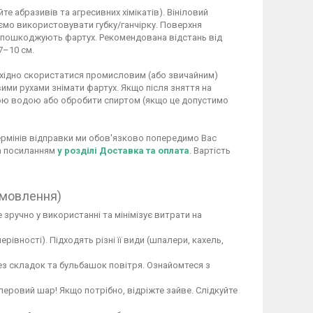
 абразивів та агресивних хімікатів). Вініловий
ємо використовувати губку/ганчірку. Поверхня
не пошкоджують фартух. Рекомендована відстань від
7–10 см.
обхідно скористатися промисловим (або звичайним)
ими рухами знімати фартух. Якщо після зняття на
ою водою або обробити спиртом (якщо це допустимо
 термінів відправки ми обов'язково попередимо Вас
за посиланням
у розділі Доставка та оплата
. Вартість
амовлення)
 зручно у використанні та мінімізує витрати на
вності). Підходять різні її види (шпалери, кахель,
ез складок та бульбашок повітря. Ознайомтеся з
перовий шар! Якщо потрібно, відріжте зайве. Слідкуйте