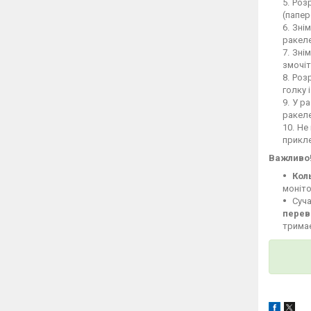
Розр
(папер
Знім
ракеле
Знім
змочіт
Розр
голку 
У ра
ракел
Не 
прикле
Важливо
Кол
моніто
Суча
перев
тримає