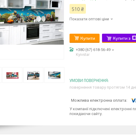
510 ₴
Показати оптові ціни
Купити
Купити з
+380 (67) 618-56-49
Kyivstar
повернення товару протягом 14 дн
У компанії підключені електронні п
покидаючи сайту.