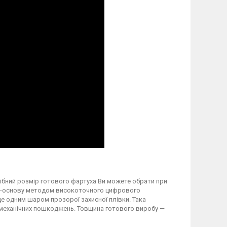
трібний розмір готового фартуха Ви можете обрати при
вку-основу методом високоточного цифрового
 одним шаром прозорої захисної плівки. Така
а механічних пошкоджень. Товщина готового виробу —