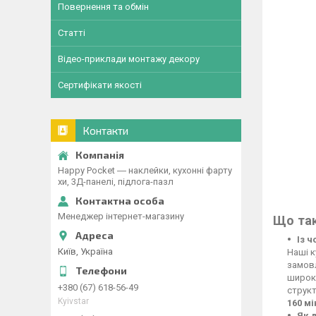
Повернення та обмін
Статті
Відео-приклади монтажу декору
Сертифікати якості
Контакти
Happy Pocket ― наклейки, кухонні фарту
хи, 3Д-панелі, підлога-пазл
Менеджер інтернет-магазину
Що так
Із 
Київ, Україна
Наші к
замовл
широко
+380 (67) 618-56-49
структ
Kyivstar
160 м
Як 