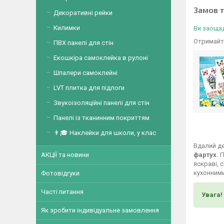
Замов 
Декоративні рейки
Килимки
Ви заощад
Отримайте
ПВХ панелі для стін
Екошкіра самоклейка в рулоні
Шпалери самоклейні
LVT плитка для підлоги
Звукоізоляційні панелі для стін
Панелі із тканинним покриттям
👨🎓 Наклейки для школи, у клас
Вдалий де
фартух.
П
АКЦІЇ та новини
яскраві, 
кухонними
Фотовідгуки
Часті питання
Увага!
Як зробити індивідуальне замовлення