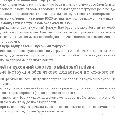
ню плівки можна мити практично будь-якими миючими засобами (уникайте
 зовсім не боїться води та вологи. Для догляду за фартухом рекоменду
а досить термостійка. Гаряча пара від каструль і жир від сковорідок 
а вогню/тепла — не менше 10-20 см, від гарячих поверхонь — не менше 
демонтувати фартух із самоклеючої плівки?
рийде час оновити кухонний фартух, Вам буде не важко його зняти. Не
 щоб розігріти матеріал. Далі, не поспішаючи, поступальними маятников
хні залишаться сліди клею, необхідно промити поверхню теплою мильн
пу поверхні).
и буде відправлений кухонний фартух?
вка замовлення буде здійснена у термін — 1-2 робочих дні. У разі зміни
егідь. Детальна інформація про доступні способи оплати та доставки 
ки за тарифами обраного логіста.
леїти кухонний фартух із вінілової плівки
ьна інструкція обов'язково додається до кожного з
нні фартухи нанесені на транспортувальне полотно і скручені в рулон. Це
лання.
рхня для монтажу має бути чистою та рівною (допускаються невеликі нері
тощо), крім пористих (бетон, гіпсокартон та ін.)
ніше клеїти фартух удвох, це допоможе провести обклеювання рівно, б
кцією з монтажу до початку роботи.
орніть наклейку та прикладіть до поверхні обклеювання. Не знімайте па
ністю порізки, щоб шви були непомітними.