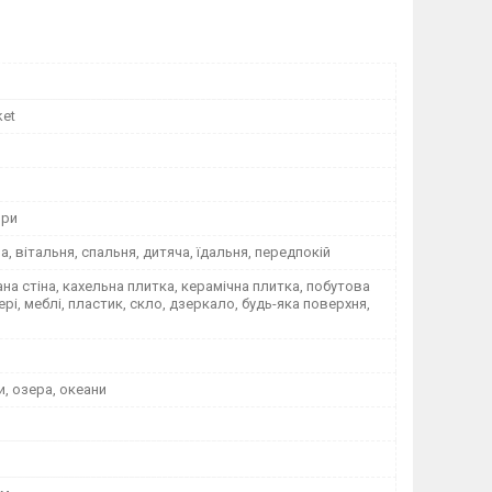
ket
ори
на, вітальня, спальня, дитяча, їдальня, передпокій
а стіна, кахельна плитка, керамічна плитка, побутова
вері, меблі, пластик, скло, дзеркало, будь-яка поверхня,
и, озера, океани