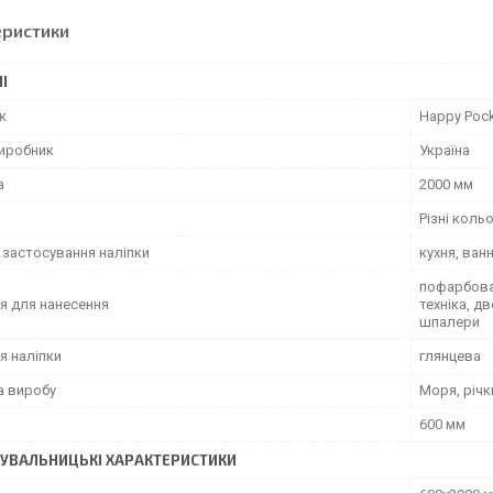
еристики
І
к
Happy Poc
виробник
Україна
а
2000 мм
Різні коль
 застосування наліпки
кухня, ван
пофарбован
я для нанесення
техніка, д
шпалери
я наліпки
глянцева
а виробу
Моря, річк
600 мм
УВАЛЬНИЦЬКІ ХАРАКТЕРИСТИКИ