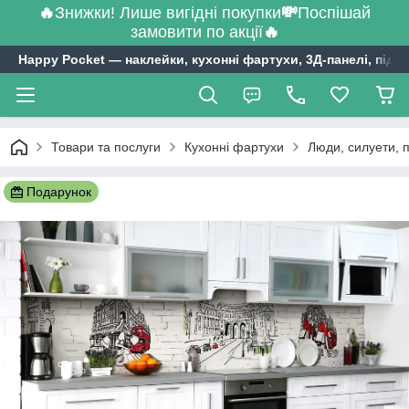
🔥
Знижки! Лише вигідні покупки
💸
Поспішай
замовити по акції
🔥
Happy Pocket ― наклейки, кухонні фартухи, 3Д-панелі, підл
Товари та послуги
Кухонні фартухи
Люди, силуети, 
Подарунок