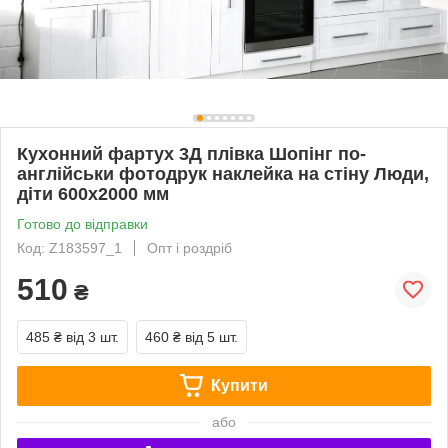
Кухонний фартух 3Д плівка Шопінг по-
англійськи фотодрук наклейка на стіну Люди,
діти 600х2000 мм
Готово до відправки
Код: Z183597_1
Опт і роздріб
510
₴
485 ₴
від 3 шт.
460 ₴
від 5 шт.
Купити
або