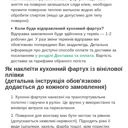
зняття на поверхні залишаться сліди клею, необхідно
промити поверхню теплою мильною водою або
обробити спиртом (якщо це допустимо для типу
поверхні).
Коли буде відправлений кухонний фартух?
Відправка замовлення буде здійснена у термін — 1-2
робочих дні. У разі зміни термінів відправки ми
обов'язково попередимо Вас заздалегідь. Детальна
інформація про доступні способи оплати та доставки за
посиланням
у розділі Доставка та оплата
. Вартість
доставки за тарифами обраного логіста.
Як наклеїти кухонний фартух із вінілової
плівки
(детальна інструкція обов'язково
додається до кожного замовлення)
Кухонні фартухи нанесені на транспортувальне
полотно і скручені в рулон. Це зручно у використанні та
мінімізує витрати на пересилання.
Поверхня для монтажу має бути чистою та рівною
(допускаються невеликі нерівності). Підходять різні її
види (шпалери, кахель, фарба тощо), крім пористих