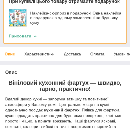
При купівлі цього товару отримайте подарунок
Наклейка-сюрприз в подарунок! Одна наклейка
в подарунок в одному замовленні на будь-яку
суму
Приховати
Опис
Характеристики
Доставка
Оплата
Умови п
Опис
Вініловий кухонний фартух — швидко,
гарно, практично!
Вдалий декор кухні — запорука затишку та позитивної
атмосфери у Вашому домі. Центральне місце на кухні
однозначно посідає
кухонний фартух.
Плівка для фартуха
кухні підходить практично для будь-яких поверхонь, клеїться
просто і міцно, а принти вражають. Наші фартухи яскраві,
соковиті, кольори глибокі та точні, асортимент широкий та