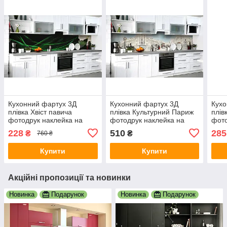
Кухонний фартух 3Д
Кухонний фартух 3Д
Кухо
плівка Хвіст павича
плівка Культурний Париж
плів
фотодрук наклейка на
фотодрук наклейка на
фото
стіну Абстракція 600х3000
стіну Люди, діти 600х2000
стін
228
510
285
₴
₴
760 ₴
мм
мм
мм
Купити
Купити
Акційні пропозиції та новинки
Новинка
Подарунок
Новинка
Подарунок