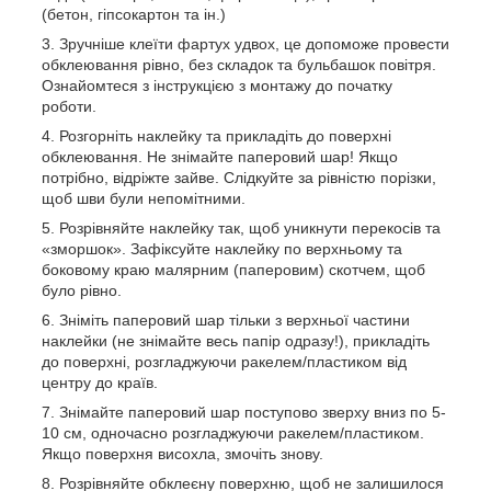
(бетон, гіпсокартон та ін.)
Зручніше клеїти фартух удвох, це допоможе провести
обклеювання рівно, без складок та бульбашок повітря.
Ознайомтеся з інструкцією з монтажу до початку
роботи.
Розгорніть наклейку та прикладіть до поверхні
обклеювання. Не знімайте паперовий шар! Якщо
потрібно, відріжте зайве. Слідкуйте за рівністю порізки,
щоб шви були непомітними.
Розрівняйте наклейку так, щоб уникнути перекосів та
«зморшок». Зафіксуйте наклейку по верхньому та
боковому краю малярним (паперовим) скотчем, щоб
було рівно.
Зніміть паперовий шар тільки з верхньої частини
наклейки (не знімайте весь папір одразу!), прикладіть
до поверхні, розгладжуючи ракелем/пластиком від
центру до країв.
Знімайте паперовий шар поступово зверху вниз по 5-
10 см, одночасно розгладжуючи ракелем/пластиком.
Якщо поверхня висохла, змочіть знову.
Розрівняйте обклеєну поверхню, щоб не залишилося