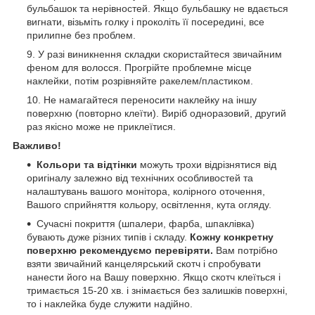
бульбашок та нерівностей. Якщо бульбашку не вдається
вигнати, візьміть голку і проколіть її посередині, все
прилипне без проблем.
У разі виникнення складки скористайтеся звичайним
феном для волосся. Прогрійте проблемне місце
наклейки, потім розрівняйте ракелем/пластиком.
Не намагайтеся переносити наклейку на іншу
поверхню (повторно клеїти). Виріб одноразовий, другий
раз якісно може не приклеїтися.
Важливо!
Кольори та відтінки
можуть трохи відрізнятися від
оригіналу залежно від технічних особливостей та
налаштувань вашого монітора, колірного оточення,
Вашого сприйняття кольору, освітлення, кута огляду.
Сучасні покриття (шпалери, фарба, шпаклівка)
бувають дуже різних типів і складу.
Кожну конкретну
поверхню рекомендуємо перевіряти.
Вам потрібно
взяти звичайний канцелярський скотч і спробувати
нанести його на Вашу поверхню. Якщо скотч клеїться і
тримається 15-20 хв. і знімається без залишків поверхні,
то і наклейка буде служити надійно.