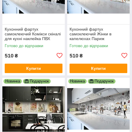
Кухонний фартух
Кухонний фартух
самоклеючий Комікси скіналі
самоклеючий Жінки в
для кухні наклейка ПВХ
капелюхах Париж
малюнок люди білий
мальований скіналі для кухні
Готово до відправки
Готово до відправки
600х2000 мм
наклейка ПВХ беж 600х2000
мм
510
510
₴
₴
Купити
Купити
Новинка
Подарунок
Новинка
Подарунок