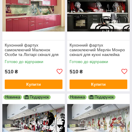
Кухонний фартух
Кухонний фартух
самоклеючий Малюнок
самоклеючий Мерлін Монро
Особи та Ліхтарі скіналі для
скіналі для кухні наклейка
кухні наклейка ПВХ люди
ПВХ дівчина люди чорний
Готово до відправки
Готово до відправки
зелений 600х2000 мм
600х2000 мм
510
510
₴
₴
Купити
Купити
Новинка
Подарунок
Новинка
Подарунок