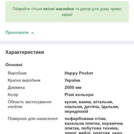
Обирайте тільки
якісні наклейки
та декор для дому прямо
зараз!
Приховати
Характеристики
Основні
Виробник
Happy Pocket
Країна виробник
Україна
Довжина
2000 мм
Колір
Різні кольори
Область застосування
кухня, ванна, вітальня,
наліпки
спальня, дитяча, їдальня,
передпокій
Поверхня для нанесення
пофарбована стіна,
кахельна плитка, керамічна
плитка, побутова техніка,
двері, меблі, пластик, скло,