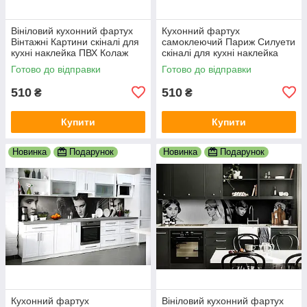
Вініловий кухонний фартух
Кухонний фартух
Вінтажні Картини скіналі для
самоклеючий Париж Силуети
кухні наклейка ПВХ Колаж
скіналі для кухні наклейка
Люди Бежевий 600х2000 мм
ПВХ люди мальований
Готово до відправки
Готово до відправки
вулиця 600х2000 мм
510
510
₴
₴
Купити
Купити
Новинка
Подарунок
Новинка
Подарунок
Кухонний фартух
Вініловий кухонний фартух