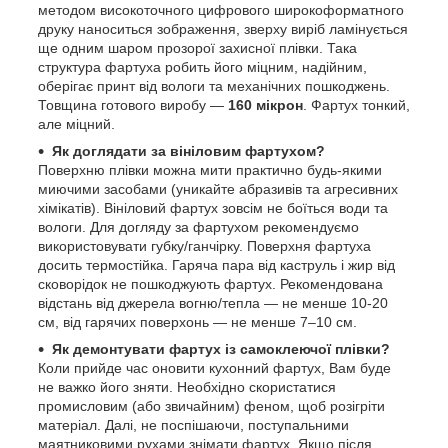
методом високоточного цифрового широкоформатного
друку наноситься зображення, зверху виріб ламінується
ще одним шаром прозорої захисної плівки. Така
структура фартуха робить його міцним, надійним,
оберігає принт від вологи та механічних пошкоджень.
Товщина готового виробу —
160 мікрон
. Фартух тонкий,
але міцний.
Як доглядати за вініловим фартухом?
Поверхню плівки можна мити практично будь-якими
миючими засобами (уникайте абразивів та агресивних
хімікатів). Вініловий фартух зовсім не боїться води та
вологи. Для догляду за фартухом рекомендуємо
використовувати губку/ганчірку. Поверхня фартуха
досить термостійка. Гаряча пара від каструль і жир від
сковорідок не пошкоджують фартух. Рекомендована
відстань від джерела вогню/тепла — не менше 10-20
см, від гарячих поверхонь — не менше 7–10 см.
Як демонтувати фартух із самоклеючої плівки?
Коли прийде час оновити кухонний фартух, Вам буде
не важко його зняти. Необхідно скористатися
промисловим (або звичайним) феном, щоб розігріти
матеріал. Далі, не поспішаючи, поступальними
маятниковими рухами знімати фартух. Якщо після