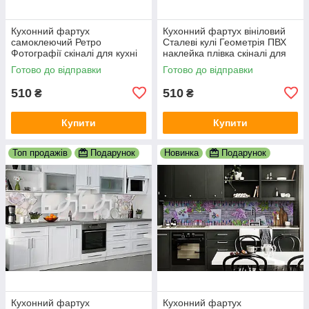
Кухонний фартух
Кухонний фартух вініловий
самоклеючий Ретро
Сталеві кулі Геометрія ПВХ
Фотографії скіналі для кухні
наклейка плівка скіналі для
наклейка ПВХ Вінтаж
кухні сірий 600х2000 мм
Готово до відправки
Готово до відправки
бежевий 600х2000 мм
510
510
₴
₴
Купити
Купити
Топ продажів
Подарунок
Новинка
Подарунок
Кухонний фартух
Кухонний фартух