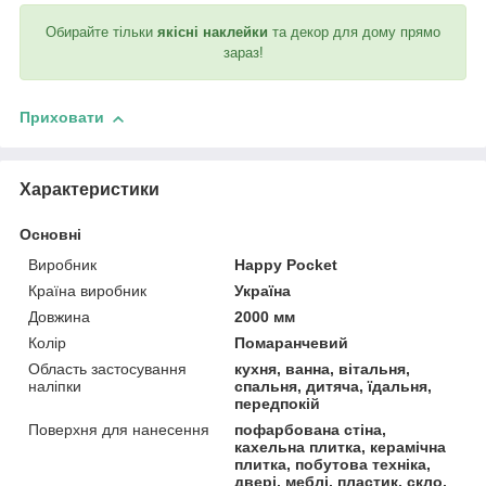
Обирайте тільки
якісні наклейки
та декор для дому прямо
зараз!
Приховати
Характеристики
Основні
Виробник
Happy Pocket
Країна виробник
Україна
Довжина
2000 мм
Колір
Помаранчевий
Область застосування
кухня, ванна, вітальня,
наліпки
спальня, дитяча, їдальня,
передпокій
Поверхня для нанесення
пофарбована стіна,
кахельна плитка, керамічна
плитка, побутова техніка,
двері, меблі, пластик, скло,