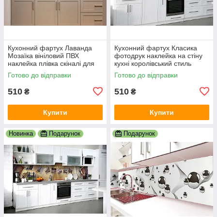
Кухонний фартух Лаванда
Кухонний фартух Класика
Мозаїка вініловий ПВХ
фотодрук наклейка на стіну
наклейка плівка скіналі для
кухні королівський стиль
кухні фіолетовий 600х2000
абстракція 600х2000 мм
Готово до відправки
Готово до відправки
мм
510
510
₴
₴
Купити
Купити
Новинка
Подарунок
Подарунок