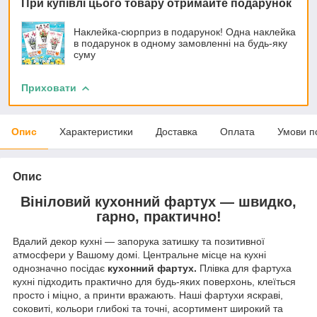
При купівлі цього товару отримайте подарунок
Наклейка-сюрприз в подарунок! Одна наклейка
в подарунок в одному замовленні на будь-яку
суму
Приховати
Опис
Характеристики
Доставка
Оплата
Умови п
Опис
Вініловий кухонний фартух — швидко,
гарно, практично!
Вдалий декор кухні — запорука затишку та позитивної
атмосфери у Вашому домі. Центральне місце на кухні
однозначно посідає
кухонний фартух.
Плівка для фартуха
кухні підходить практично для будь-яких поверхонь, клеїться
просто і міцно, а принти вражають. Наші фартухи яскраві,
соковиті, кольори глибокі та точні, асортимент широкий та