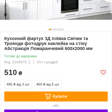
Кухонний фартух 3Д плівка Свічки та
Троянди фотодрук наклейка на стіну
Абстракція Помаранчевий 600х2000 мм
Готово до відправки
Код: Z183673_1
Опт і роздріб
510
₴
485 ₴
від 3 шт.
460 ₴
від 5 шт.
Купити
або