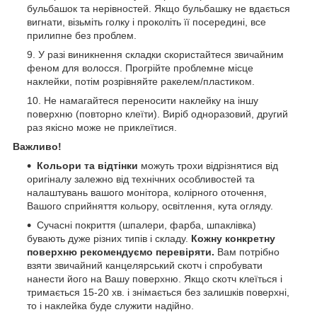
бульбашок та нерівностей. Якщо бульбашку не вдається
вигнати, візьміть голку і проколіть її посередині, все
прилипне без проблем.
У разі виникнення складки скористайтеся звичайним
феном для волосся. Прогрійте проблемне місце
наклейки, потім розрівняйте ракелем/пластиком.
Не намагайтеся переносити наклейку на іншу
поверхню (повторно клеїти). Виріб одноразовий, другий
раз якісно може не приклеїтися.
Важливо!
Кольори та відтінки
можуть трохи відрізнятися від
оригіналу залежно від технічних особливостей та
налаштувань вашого монітора, колірного оточення,
Вашого сприйняття кольору, освітлення, кута огляду.
Сучасні покриття (шпалери, фарба, шпаклівка)
бувають дуже різних типів і складу.
Кожну конкретну
поверхню рекомендуємо перевіряти.
Вам потрібно
взяти звичайний канцелярський скотч і спробувати
нанести його на Вашу поверхню. Якщо скотч клеїться і
тримається 15-20 хв. і знімається без залишків поверхні,
то і наклейка буде служити надійно.