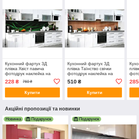
Кухонний фартух 3Д
Кухонний фартух 3Д
Кухо
плівка Хвіст павича
плівка Таїнство свічки
плів
фотодрук наклейка на
фотодрук наклейка на
фото
стіну Абстракція 600х3000
стіну Абстракція 600х2000
стін
228
510
285
₴
₴
760 ₴
мм
мм
мм
Купити
Купити
Акційні пропозиції та новинки
Новинка
Подарунок
Подарунок