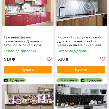
Кухонний фартух
Кухонний фартух вініловий
самоклеючий Домашній
Дуги Абстракція лінії ПВХ
затишок 02 скіналі кухні
наклейка плівка скіналі для
наклейка ПВХ Париж
кухні сірий 600х2000 мм
Готово до відправки
Готово до відправки
Ейфелева вежа 600х2000 мм
510
510
₴
₴
Купити
Купити
Подарунок
Топ продажів
Подарунок