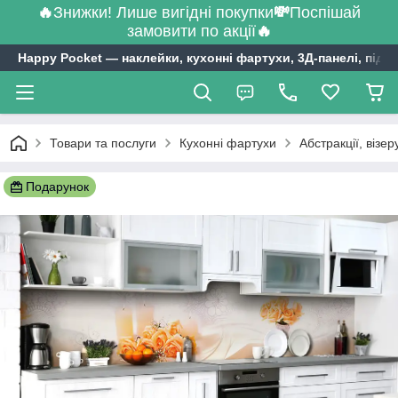
🔥
Знижки! Лише вигідні покупки
💸
Поспішай
замовити по акції
🔥
Happy Pocket ― наклейки, кухонні фартухи, 3Д-панелі, підл
Товари та послуги
Кухонні фартухи
Абстракції, візе
Подарунок