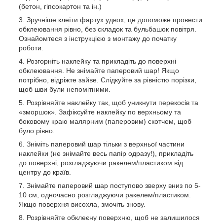
(бетон, гіпсокартон та ін.)
Зручніше клеїти фартух удвох, це допоможе провести
обклеювання рівно, без складок та бульбашок повітря.
Ознайомтеся з інструкцією з монтажу до початку
роботи.
Розгорніть наклейку та прикладіть до поверхні
обклеювання. Не знімайте паперовий шар! Якщо
потрібно, відріжте зайве. Слідкуйте за рівністю порізки,
щоб шви були непомітними.
Розрівняйте наклейку так, щоб уникнути перекосів та
«зморшок». Зафіксуйте наклейку по верхньому та
боковому краю малярним (паперовим) скотчем, щоб
було рівно.
Зніміть паперовий шар тільки з верхньої частини
наклейки (не знімайте весь папір одразу!), прикладіть
до поверхні, розгладжуючи ракелем/пластиком від
центру до країв.
Знімайте паперовий шар поступово зверху вниз по 5-
10 см, одночасно розгладжуючи ракелем/пластиком.
Якщо поверхня висохла, змочіть знову.
Розрівняйте обклеєну поверхню, щоб не залишилося