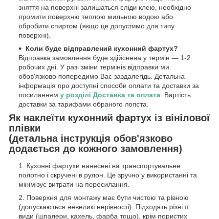
зняття на поверхні залишаться сліди клею, необхідно
промити поверхню теплою мильною водою або
обробити спиртом (якщо це допустимо для типу
поверхні).
Коли буде відправлений кухонний фартух?
Відправка замовлення буде здійснена у термін — 1-2
робочих дні. У разі зміни термінів відправки ми
обов'язково попередимо Вас заздалегідь. Детальна
інформація про доступні способи оплати та доставки за
посиланням
у розділі Доставка та оплата
. Вартість
доставки за тарифами обраного логіста.
Як наклеїти кухонний фартух із вінілової
плівки
(детальна інструкція обов'язково
додається до кожного замовлення)
Кухонні фартухи нанесені на транспортувальне
полотно і скручені в рулон. Це зручно у використанні та
мінімізує витрати на пересилання.
Поверхня для монтажу має бути чистою та рівною
(допускаються невеликі нерівності). Підходять різні її
види (шпалери, кахель, фарба тощо), крім пористих