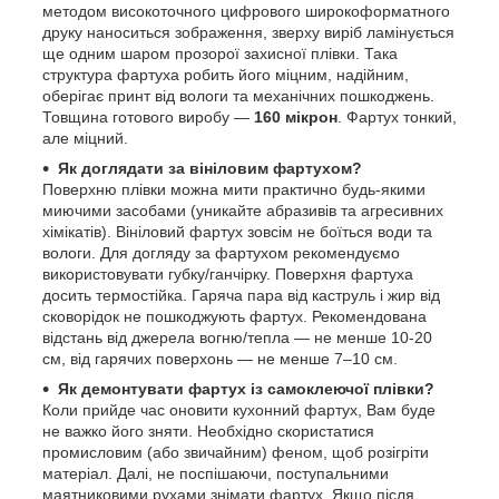
методом високоточного цифрового широкоформатного
друку наноситься зображення, зверху виріб ламінується
ще одним шаром прозорої захисної плівки. Така
структура фартуха робить його міцним, надійним,
оберігає принт від вологи та механічних пошкоджень.
Товщина готового виробу —
160 мікрон
. Фартух тонкий,
але міцний.
Як доглядати за вініловим фартухом?
Поверхню плівки можна мити практично будь-якими
миючими засобами (уникайте абразивів та агресивних
хімікатів). Вініловий фартух зовсім не боїться води та
вологи. Для догляду за фартухом рекомендуємо
використовувати губку/ганчірку. Поверхня фартуха
досить термостійка. Гаряча пара від каструль і жир від
сковорідок не пошкоджують фартух. Рекомендована
відстань від джерела вогню/тепла — не менше 10-20
см, від гарячих поверхонь — не менше 7–10 см.
Як демонтувати фартух із самоклеючої плівки?
Коли прийде час оновити кухонний фартух, Вам буде
не важко його зняти. Необхідно скористатися
промисловим (або звичайним) феном, щоб розігріти
матеріал. Далі, не поспішаючи, поступальними
маятниковими рухами знімати фартух. Якщо після