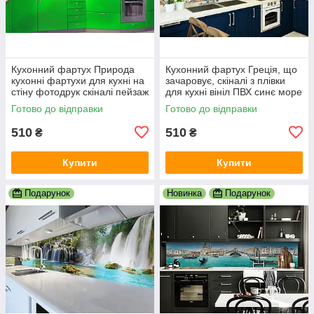
Кухонний фартух Природа
Кухонний фартух Греція, що
кухонні фартухи для кухні на
зачаровує, скіналі з плівки
стіну фотодрук скіналі пейзаж
для кухні вініл ПВХ синє море
600х2000 мм
білі будинки 600х2000 мм
Готово до відправки
Готово до відправки
510
510
₴
₴
Купити
Купити
Подарунок
Новинка
Подарунок