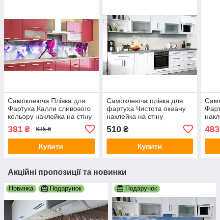
Самоклеюча Плівка для
Самоклеюча плівка для
Само
Фартуха Калли сливового
фартуха Чистота океану
Фарт
кольору наклейка на стіну
наклейка на стіну
накл
60х250см Квіти
60х200см
650х
381
510
483
₴
₴
635 ₴
Купити
Купити
Акційні пропозиції та новинки
Новинка
Подарунок
Подарунок