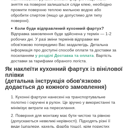
зняття на поверхні залишаться сліди клею, необхідно
промити поверхню теплою мильною водою або
обробити спиртом (якщо це допустимо для типу
поверхні).
Коли буде відправлений кухонний фартух?
Відправка замовлення буде здійснена у термін — 1-2
робочих дні. У разі зміни термінів відправки ми
обов'язково попередимо Вас заздалегідь. Детальна
інформація про доступні способи оплати та доставки за
посиланням
у розділі Доставка та оплата
. Вартість
доставки за тарифами обраного логіста.
Як наклеїти кухонний фартух із вінілової
плівки
(детальна інструкція обов'язково
додається до кожного замовлення)
Кухонні фартухи нанесені на транспортувальне
полотно і скручені в рулон. Це зручно у використанні та
мінімізує витрати на пересилання.
Поверхня для монтажу має бути чистою та рівною
(допускаються невеликі нерівності). Підходять різні її
види (шпалери, кахель, фарба тощо), крім пористих