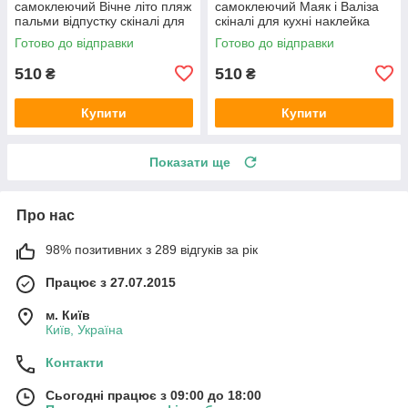
самоклеючий Вічне літо пляж
самоклеючий Маяк і Валіза
пальми відпустку скіналі для
скіналі для кухні наклейка
кухні наклейка ПВХ беж
ПВХ ретро море вінтаж
Готово до відправки
Готово до відправки
600х2000 мм
600х2000 мм
510
510
₴
₴
Купити
Купити
Показати ще
Про нас
98% позитивних з 289 відгуків за рік
Працює з 27.07.2015
м. Київ
Київ, Україна
Контакти
Сьогодні працює з 09:00 до 18:00