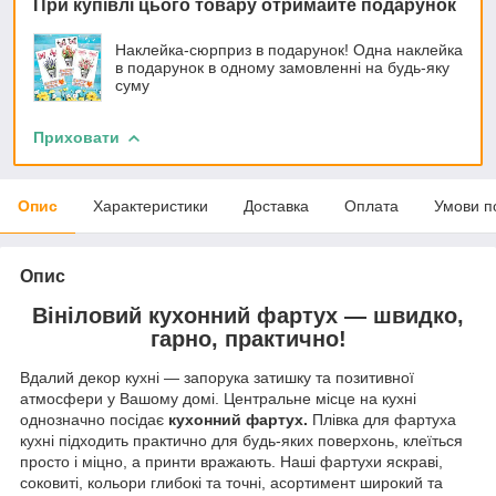
При купівлі цього товару отримайте подарунок
Наклейка-сюрприз в подарунок! Одна наклейка
в подарунок в одному замовленні на будь-яку
суму
Приховати
Опис
Характеристики
Доставка
Оплата
Умови п
Опис
Вініловий кухонний фартух — швидко,
гарно, практично!
Вдалий декор кухні — запорука затишку та позитивної
атмосфери у Вашому домі. Центральне місце на кухні
однозначно посідає
кухонний фартух.
Плівка для фартуха
кухні підходить практично для будь-яких поверхонь, клеїться
просто і міцно, а принти вражають. Наші фартухи яскраві,
соковиті, кольори глибокі та точні, асортимент широкий та