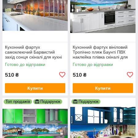
Кухонний фартух
Кухонний фартух вініловий
самоклеючий Барвистий
Тропічно пляж Баунті ПВХ
захід сонця скіналі для кухні
наклейка плівка скіналі для
наклейка ПВХ колони море
кухні блакитний 600х2000 мм
Готово до відправки
Готово до відправки
корабель 600х2000 мм
510
510
₴
₴
Купити
Купити
Топ продажів
Подарунок
Подарунок