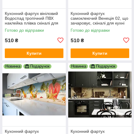
Кухонний фартух вініловий
Кухонний фартух
Водоспад тропічний ПВХ
самоклеючий Венеція 02, що
наклейка плівка скіналі для
зачаровує, скіналі для кухні
кухні блакитний 600х2000 мм
наклейка ПВХ гондоли
Готово до відправки
Готово до відправки
600х2000 мм
510
510
₴
₴
Купити
Купити
Новинка
Подарунок
Новинка
Подарунок
Кухонний фартух
Кухонний фартух