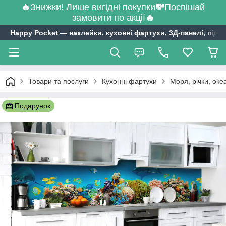
🔥
Знижки! Лише вигідні покупки
💸
Поспішай
замовити по акції
🔥
Happy Pocket ― наклейки, кухонні фартухи, 3Д-панелі, підл
Товари та послуги
Кухонні фартухи
Моря, річки, оке
Подарунок