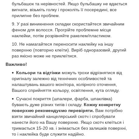
бульбашок та нерівностей. Якщо бульбашку не вдається
вигнати, візьміть голку і проколіть її посередині, все
прилипне без проблем.
У разі виникнення складки скористайтеся звичайним
феном для волосся. Прогрійте проблемне місце
наклейки, потім розрівняйте ракелем/пластиком.
Не намагайтеся переносити наклейку на іншу
поверхню (повторно клеїти). Виріб одноразовий, другий
раз якісно може не приклеїтися.
Важливо!
Кольори та відтінки
можуть трохи відрізнятися від
оригіналу залежно від технічних особливостей та
налаштувань вашого монітора, колірного оточення,
Вашого сприйняття кольору, освітлення, кута огляду.
Сучасні покриття (шпалери, фарба, шпаклівка)
бувають дуже різних типів і складу.
Кожну конкретну
поверхню рекомендуємо перевіряти.
Вам потрібно
взяти звичайний канцелярський скотч і спробувати
нанести його на Вашу поверхню. Якщо скотч клеїться і
тримається 15-20 хв. і знімається без залишків поверхні,
то і наклейка буде служити надійно.