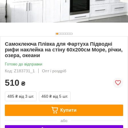
Самоклеюча Плівка для Фартуха Підводні
рифи наклейка на стіну 60х200см Море, річки,
озера, океани
Готово до відправки
Код: Z183731_1
Опт і роздріб
510
₴
485 ₴
від 3 шт.
460 ₴
від 5 шт.
Купити
або