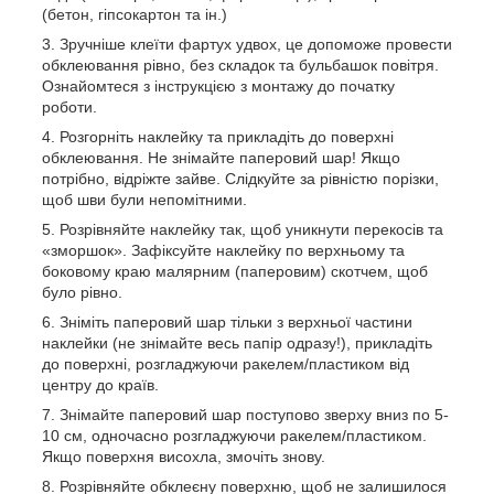
(бетон, гіпсокартон та ін.)
Зручніше клеїти фартух удвох, це допоможе провести
обклеювання рівно, без складок та бульбашок повітря.
Ознайомтеся з інструкцією з монтажу до початку
роботи.
Розгорніть наклейку та прикладіть до поверхні
обклеювання. Не знімайте паперовий шар! Якщо
потрібно, відріжте зайве. Слідкуйте за рівністю порізки,
щоб шви були непомітними.
Розрівняйте наклейку так, щоб уникнути перекосів та
«зморшок». Зафіксуйте наклейку по верхньому та
боковому краю малярним (паперовим) скотчем, щоб
було рівно.
Зніміть паперовий шар тільки з верхньої частини
наклейки (не знімайте весь папір одразу!), прикладіть
до поверхні, розгладжуючи ракелем/пластиком від
центру до країв.
Знімайте паперовий шар поступово зверху вниз по 5-
10 см, одночасно розгладжуючи ракелем/пластиком.
Якщо поверхня висохла, змочіть знову.
Розрівняйте обклеєну поверхню, щоб не залишилося