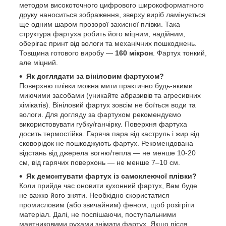
методом високоточного цифрового широкоформатного
друку наноситься зображення, зверху виріб ламінується
ще одним шаром прозорої захисної плівки. Така
структура фартуха робить його міцним, надійним,
оберігає принт від вологи та механічних пошкоджень.
Товщина готового виробу —
160 мікрон
. Фартух тонкий,
але міцний.
Як доглядати за вініловим фартухом?
Поверхню плівки можна мити практично будь-якими
миючими засобами (уникайте абразивів та агресивних
хімікатів). Вініловий фартух зовсім не боїться води та
вологи. Для догляду за фартухом рекомендуємо
використовувати губку/ганчірку. Поверхня фартуха
досить термостійка. Гаряча пара від каструль і жир від
сковорідок не пошкоджують фартух. Рекомендована
відстань від джерела вогню/тепла — не менше 10-20
см, від гарячих поверхонь — не менше 7–10 см.
Як демонтувати фартух із самоклеючої плівки?
Коли прийде час оновити кухонний фартух, Вам буде
не важко його зняти. Необхідно скористатися
промисловим (або звичайним) феном, щоб розігріти
матеріал. Далі, не поспішаючи, поступальними
маятниковими рухами знімати фартух. Якщо після