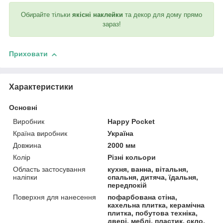
Обирайте тільки
якісні наклейки
та декор для дому прямо
зараз!
Приховати
Характеристики
Основні
Виробник
Happy Pocket
Країна виробник
Україна
Довжина
2000 мм
Колір
Різні кольори
Область застосування
кухня, ванна, вітальня,
наліпки
спальня, дитяча, їдальня,
передпокій
Поверхня для нанесення
пофарбована стіна,
кахельна плитка, керамічна
плитка, побутова техніка,
двері, меблі, пластик, скло,