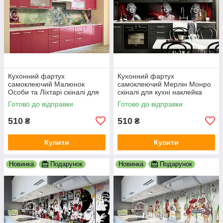
Кухонний фартух
Кухонний фартух
самоклеючий Малюнок
самоклеючий Мерлін Монро
Особи та Ліхтарі скіналі для
скіналі для кухні наклейка
кухні наклейка ПВХ люди
ПВХ дівчина люди чорний
Готово до відправки
Готово до відправки
зелений 600х2000 мм
600х2000 мм
510
510
₴
₴
Купити
Купити
Новинка
Подарунок
Новинка
Подарунок