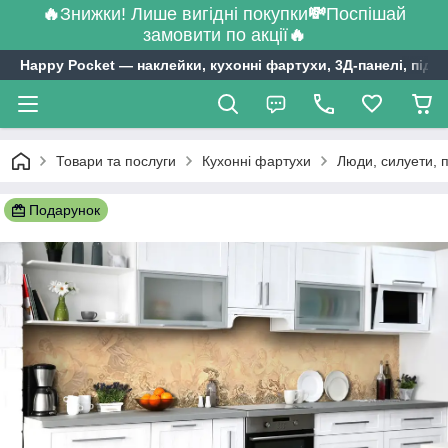
🔥
Знижки! Лише вигідні покупки
💸
Поспішай
замовити по акції
🔥
Happy Pocket ― наклейки, кухонні фартухи, 3Д-панелі, підл
Товари та послуги
Кухонні фартухи
Люди, силуети, 
Подарунок