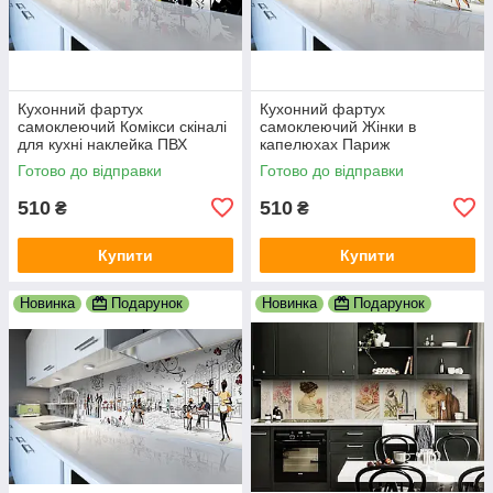
Кухонний фартух
Кухонний фартух
самоклеючий Комікси скіналі
самоклеючий Жінки в
для кухні наклейка ПВХ
капелюхах Париж
малюнок люди білий
мальований скіналі для кухні
Готово до відправки
Готово до відправки
600х2000 мм
наклейка ПВХ беж 600х2000
мм
510
510
₴
₴
Купити
Купити
Новинка
Подарунок
Новинка
Подарунок