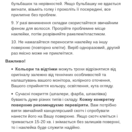
бульбашок та нерівностей. Якщо бульбашку не вдається
вигнати, візьміть голку і проколіть її посередині, все
прилипне без проблем.
У разі виникнення складки скористайтеся звичайним
феном для волосся. Прогрійте проблемне місце
наклейки, потім розрівняйте ракелем/пластиком.
Не намагайтеся переносити наклейку на іншу
поверхню (повторно клеїти). Виріб одноразовий, другий
раз якісно може не приклеїтися.
Важливо!
Кольори та відтінки
можуть трохи відрізнятися від
оригіналу залежно від технічних особливостей та
налаштувань вашого монітора, колірного оточення,
Вашого сприйняття кольору, освітлення, кута огляду.
Сучасні покриття (шпалери, фарба, шпаклівка)
бувають дуже різних типів і складу.
Кожну конкретну
поверхню рекомендуємо перевіряти.
Вам потрібно
взяти звичайний канцелярський скотч і спробувати
нанести його на Вашу поверхню. Якщо скотч клеїться і
тримається 15-20 хв. і знімається без залишків поверхні,
то і наклейка буде служити надійно.