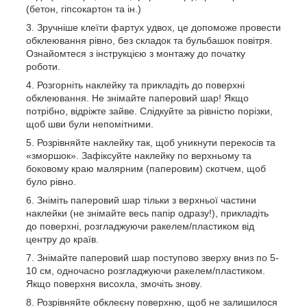
(бетон, гіпсокартон та ін.)
Зручніше клеїти фартух удвох, це допоможе провести
обклеювання рівно, без складок та бульбашок повітря.
Ознайомтеся з інструкцією з монтажу до початку
роботи.
Розгорніть наклейку та прикладіть до поверхні
обклеювання. Не знімайте паперовий шар! Якщо
потрібно, відріжте зайве. Слідкуйте за рівністю порізки,
щоб шви були непомітними.
Розрівняйте наклейку так, щоб уникнути перекосів та
«зморшок». Зафіксуйте наклейку по верхньому та
боковому краю малярним (паперовим) скотчем, щоб
було рівно.
Зніміть паперовий шар тільки з верхньої частини
наклейки (не знімайте весь папір одразу!), прикладіть
до поверхні, розгладжуючи ракелем/пластиком від
центру до країв.
Знімайте паперовий шар поступово зверху вниз по 5-
10 см, одночасно розгладжуючи ракелем/пластиком.
Якщо поверхня висохла, змочіть знову.
Розрівняйте обклеєну поверхню, щоб не залишилося