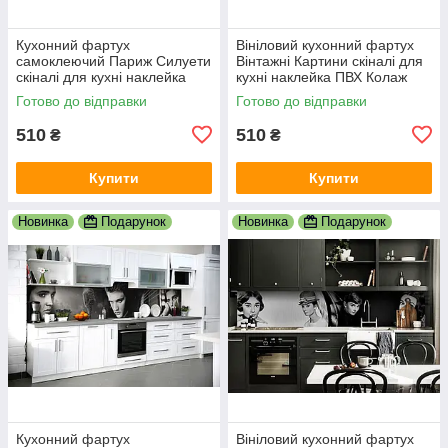
Кухонний фартух
Вініловий кухонний фартух
самоклеючий Париж Силуети
Вінтажні Картини скіналі для
скіналі для кухні наклейка
кухні наклейка ПВХ Колаж
ПВХ люди мальований
Люди Бежевий 600х2000 мм
Готово до відправки
Готово до відправки
вулиця 600х2000 мм
510
510
₴
₴
Купити
Купити
Новинка
Подарунок
Новинка
Подарунок
Кухонний фартух
Вініловий кухонний фартух