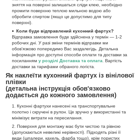
зняття на поверхні залишаться сліди клею, необхідно
промити поверхню теплою мильною водою або
обробити спиртом (якщо це допустимо для типу
поверхні).
Коли буде відправлений кухонний фартух?
Відправка замовлення буде здійснена у термін — 1-2
робочих дні. У разі зміни термінів відправки ми
обов'язково попередимо Вас заздалегідь. Детальна
інформація про доступні способи оплати та доставки за
посиланням
у розділі Доставка та оплата
. Вартість
доставки за тарифами обраного логіста.
Як наклеїти кухонний фартух із вінілової
плівки
(детальна інструкція обов'язково
додається до кожного замовлення)
Кухонні фартухи нанесені на транспортувальне
полотно і скручені в рулон. Це зручно у використанні та
мінімізує витрати на пересилання.
Поверхня для монтажу має бути чистою та рівною
(допускаються невеликі нерівності). Підходять різні її
види (шпалери, кахель, фарба тощо), крім пористих