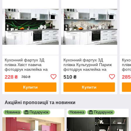
Кухонний фартух 3Д
Кухонний фартух 3Д
Кухо
плівка Хвіст павича
плівка Культурний Париж
плів
фотодрук наклейка на
фотодрук наклейка на
фото
стіну Абстракція 600х3000
стіну Люди, діти 600х2000
стін
228
510
285
₴
₴
760 ₴
мм
мм
мм
Купити
Купити
Акційні пропозиції та новинки
Новинка
Подарунок
Новинка
Подарунок