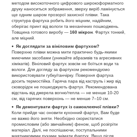
методом високоточного цифрового широкоформатного
друку наноситься зображення, зверху виріб ламінується
ще одним шаром прозорої захисної плівки. Така
структура фартуха робить його міцним, надійним,
оберігає принт від вологи та механічних пошкоджень.
Товщина готового виробу —
160 мікрон
. Фартух тонкий,
але міцний.
Як доглядати за вініловим фартухом?
Поверхню плівки можна мити практично будь-якими
миючими засобами (уникайте абразивів та агресивних
хімікатів). Вініловий фартух зовсім не боїться води та
вологи. Для догляду за фартухом рекомендуємо
використовувати губку/ганчірку. Поверхня фартуха
досить термостійка. Гаряча пара від каструль і жир від
сковорідок не пошкоджують фартух. Рекомендована
відстань від джерела вогню/тепла — не менше 10-20
см, від гарячих поверхонь — не менше 7–10 см.
Як демонтувати фартух із самоклеючої плівки?
Коли прийде час оновити кухонний фартух, Вам буде
не важко його зняти. Необхідно скористатися
промисловим (або звичайним) феном, щоб розігріти
матеріал. Далі, не поспішаючи, поступальними
маятниковими рухами знімати фартух. Якщо після