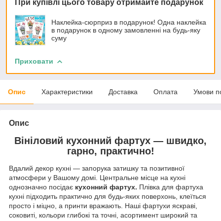
При купівлі цього товару отримайте подарунок
Наклейка-сюрприз в подарунок! Одна наклейка
в подарунок в одному замовленні на будь-яку
суму
Приховати
Опис
Характеристики
Доставка
Оплата
Умови п
Опис
Вініловий кухонний фартух — швидко,
гарно, практично!
Вдалий декор кухні — запорука затишку та позитивної
атмосфери у Вашому домі. Центральне місце на кухні
однозначно посідає
кухонний фартух.
Плівка для фартуха
кухні підходить практично для будь-яких поверхонь, клеїться
просто і міцно, а принти вражають. Наші фартухи яскраві,
соковиті, кольори глибокі та точні, асортимент широкий та