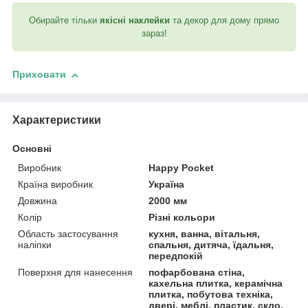
Обирайте тільки
якісні наклейки
та декор для дому прямо
зараз!
Приховати
Характеристики
Основні
Виробник
Happy Pocket
Країна виробник
Україна
Довжина
2000 мм
Колір
Різні кольори
Область застосування
кухня, ванна, вітальня,
наліпки
спальня, дитяча, їдальня,
передпокій
Поверхня для нанесення
пофарбована стіна,
кахельна плитка, керамічна
плитка, побутова техніка,
двері, меблі, пластик, скло,