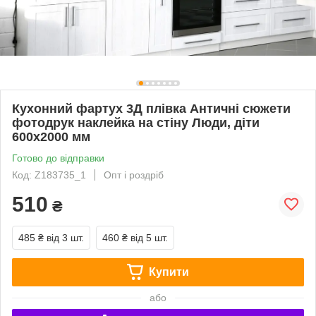
Кухонний фартух 3Д плівка Античні сюжети
фотодрук наклейка на стіну Люди, діти
600х2000 мм
Готово до відправки
Код: Z183735_1
Опт і роздріб
510
₴
485 ₴
від 3 шт.
460 ₴
від 5 шт.
Купити
або