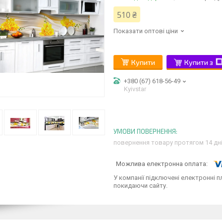
510 ₴
Показати оптові ціни
Купити
Купити з
+380 (67) 618-56-49
Kyivstar
повернення товару протягом 14 дн
У компанії підключені електронні п
покидаючи сайту.