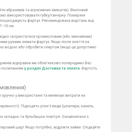
 абразивів та агресивних хімікатів). Вініловий
ємо використовувати губку/ганчірку. Поверхня
не пошкоджують фартух. Рекомендована відстань від
7–10 см.
обхідно скористатися промисловим (або звичайним)
ими рухами знімати фартух. Якщо після зняття на
ою водою або обробити спиртом (якщо це допустимо
 термінів відправки ми обов'язково попередимо Вас
за посиланням
у розділі Доставка та оплата
. Вартість
амовлення)
 зручно у використанні та мінімізує витрати на
вності). Підходять різні її види (шпалери, кахель,
ез складок та бульбашок повітря. Ознайомтеся з
перовий шар! Якщо потрібно, відріжте зайве. Слідкуйте