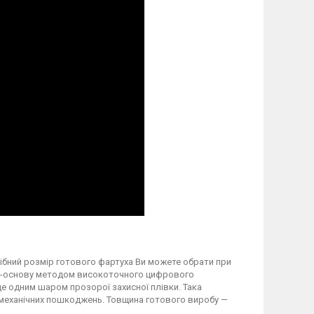
трібний розмір готового фартуха Ви можете обрати при
вку-основу методом високоточного цифрового
 одним шаром прозорої захисної плівки. Така
а механічних пошкоджень. Товщина готового виробу —