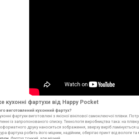
е кухонні фартухи від Happy Pocket
чого виготовлений кухонний фартух?
ухонні фартухи виготовлені з якісної вінілової самоклеючої плівки. По
енні із запропонованого списку. Технологія виробництва така: на плі
форматного друку наноситься зображення, зверху виріб ламінується ще
ура фартуха робить його міцним, надійним, оберігає принт від вологи т
ікрон
. Фартух тонкий, але міцний.