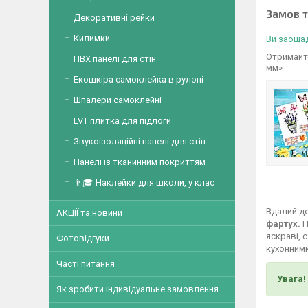
Замов 
Декоративні рейки
Килимки
Ви заощад
Отримайте
ПВХ панелі для стін
мм»
Екошкіра самоклейка в рулоні
Шпалери самоклейні
LVT плитка для підлоги
Звукоізоляційні панелі для стін
Панелі із тканинним покриттям
👨🎓 Наклейки для школи, у клас
Вдалий де
АКЦІЇ та новини
фартух.
П
яскраві, 
Фотовідгуки
кухонними
Часті питання
Увага!
Як зробити індивідуальне замовлення