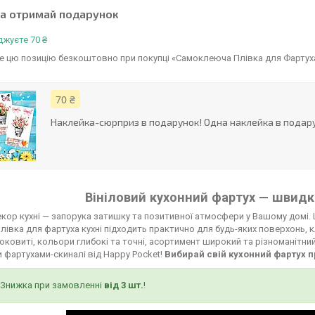
та отримай подарунок
жуєте 70 ₴
 цю позицію безкоштовно при покупці «Самоклеюча Плівка для Фартуха В
70 ₴
Наклейка-сюрприз в подарунок! Одна наклейка в подару
Вініловий кухонний фартух — швидко
кор кухні — запорука затишку та позитивної атмосфери у Вашому домі. 
лівка для фартуха кухні підходить практично для будь-яких поверхонь, к
соковиті, кольори глибокі та точні, асортимент широкий та різноманітни
 фартухами-скиналі від Happy Pocket!
Вибирай свій кухонний фартух п
Знижка при замовленні
від 3 шт.
!