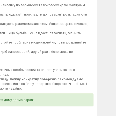
те наклейку по верхньому та боковому краю малярним
 папір одразу!), прикладіть до поверхні, розгладжуючи
гладжуючи ракелем/пластиком. Якщо поверхня висохла,
ей. Якщо бульбашку не вдається вигнати, візьміть
огрійте проблемне місце наклейки, потім розрівняйте
Виріб одноразовий, другий раз якісно може не
технічних особливостей та налаштувань вашого
гляду.
кладу.
Кожну конкретну поверхню рекомендуємо
нанести його на Вашу поверхню. Якщо скотч клеїться і
ужити надійно.
ля дому прямо зараз!