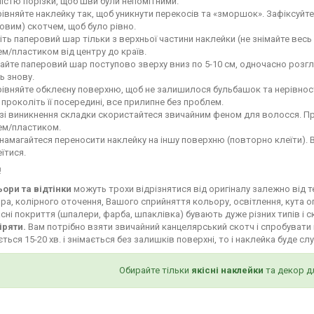
ністю порізки, щоб шви були непомітними.
івняйте наклейку так, щоб уникнути перекосів та «зморшок». Зафіксуй
овим) скотчем, щоб було рівно.
іть паперовий шар тільки з верхньої частини наклейки (не знімайте весь
м/пластиком від центру до країв.
айте паперовий шар поступово зверху вниз по 5-10 см, одночасно роз
ь знову.
івняйте обклеєну поверхню, щоб не залишилося бульбашок та нерівност
і проколіть її посередині, все прилипне без проблем.
зі виникнення складки скористайтеся звичайним феном для волосся. Пр
ем/пластиком.
намагайтеся переносити наклейку на іншу поверхню (повторно клеїти). 
їтися.
!
ьори та відтінки
можуть трохи відрізнятися від оригіналу залежно від 
ра, колірного оточення, Вашого сприйняття кольору, освітлення, кута о
сні покриття (шпалери, фарба, шпаклівка) бувають дуже різних типів і с
іряти.
Вам потрібно взяти звичайний канцелярський скотч і спробувати 
ться 15-20 хв. і знімається без залишків поверхні, то і наклейка буде сл
Обирайте тільки
якісні наклейки
та декор д