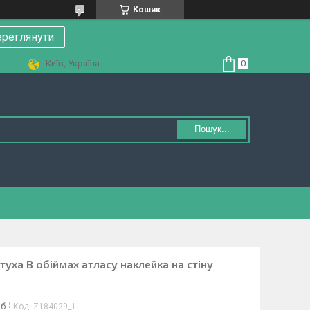
Кошик
реглянути
Київ, Україна
Пошук...
уха В обіймах атласу наклейка на стіну
іб
Код:
Z184029_1