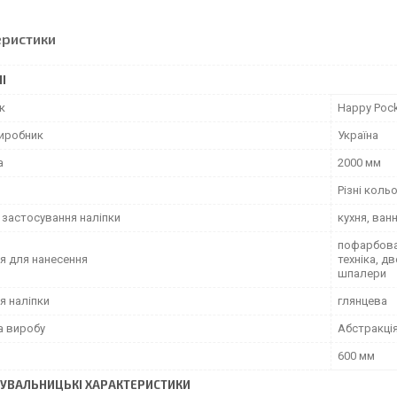
еристики
І
к
Happy Poc
виробник
Україна
а
2000 мм
Різні коль
 застосування наліпки
кухня, ван
пофарбован
я для нанесення
техніка, д
шпалери
я наліпки
глянцева
а виробу
Абстракці
600 мм
УВАЛЬНИЦЬКІ ХАРАКТЕРИСТИКИ