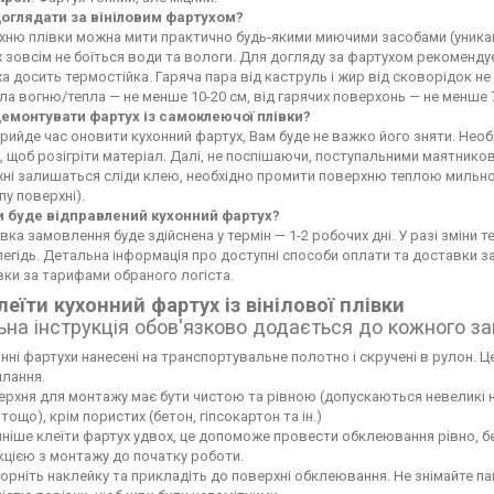
доглядати за вініловим фартухом?
ню плівки можна мити практично будь-якими миючими засобами (уникайте
 зовсім не боїться води та вологи. Для догляду за фартухом рекоменду
а досить термостійка. Гаряча пара від каструль і жир від сковорідок 
а вогню/тепла — не менше 10-20 см, від гарячих поверхонь — не менше 
демонтувати фартух із самоклеючої плівки?
рийде час оновити кухонний фартух, Вам буде не важко його зняти. Не
 щоб розігріти матеріал. Далі, не поспішаючи, поступальними маятников
хні залишаться сліди клею, необхідно промити поверхню теплою мильн
пу поверхні).
и буде відправлений кухонний фартух?
вка замовлення буде здійснена у термін — 1-2 робочих дні. У разі зміни
егідь. Детальна інформація про доступні способи оплати та доставки 
ки за тарифами обраного логіста.
леїти кухонний фартух із вінілової плівки
ьна інструкція обов'язково додається до кожного з
нні фартухи нанесені на транспортувальне полотно і скручені в рулон. Це
лання.
рхня для монтажу має бути чистою та рівною (допускаються невеликі нері
тощо), крім пористих (бетон, гіпсокартон та ін.)
ніше клеїти фартух удвох, це допоможе провести обклеювання рівно, б
кцією з монтажу до початку роботи.
орніть наклейку та прикладіть до поверхні обклеювання. Не знімайте па