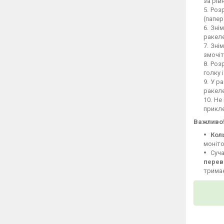
за рів
Розр
(папер
Знім
ракеле
Знім
змочіт
Розр
голку 
У ра
ракел
Не 
прикле
Важливо
Кол
моніто
Суча
перев
тримає