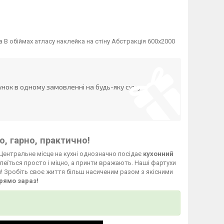
 обіймах атласу наклейка на стіну Абстракція 600х2000
нок в одному замовленні на будь-яку суму
, гарно, практично!
Центральне місце на кухні однозначно посідає
кухонний
леїться просто і міцно, а принти вражають. Наші фартухи
й! Зробіть своє життя більш насиченим разом з якісними
рямо зараз!