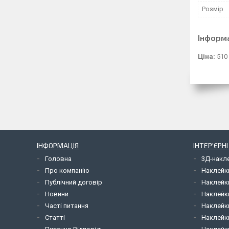
Розмір
Інформ
Ціна:
510
ІНФОРМАЦІЯ
ІНТЕР'ЄРН
Головна
3Д-накл
Про компанію
Наклейк
Публічний договір
Наклейк
Новини
Наклейк
Часті питання
Наклейк
Статті
Наклейки