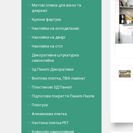
Матові плівки для вікон та
дзеркал
Кухонні фартухи
Наклейки на холодильник
Наклейки на двері
Наклейки на стіл
Декоративна штукатурка
самоклейна
3д Панелі Декоративні
Вінілова плитка, ПВХ-ламінат
Пластикові 3Д Панелі
Підлогове покриття Панелі-Пазли
Плінтуси
Алюмінієва плитка
Настінна плитка PET
Ковролін самоклейний