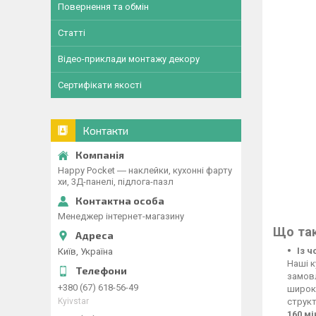
Повернення та обмін
Статті
Відео-приклади монтажу декору
Сертифікати якості
Контакти
Happy Pocket ― наклейки, кухонні фарту
хи, 3Д-панелі, підлога-пазл
Менеджер інтернет-магазину
Що так
Із 
Київ, Україна
Наші к
замовл
+380 (67) 618-56-49
широко
Kyivstar
структ
160 м