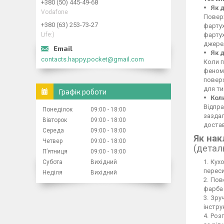
+380 (50) 445-49-68
Як 
Vodafone
Поверх
+380 (63) 253-73-27
фартух
Life:)
фартух
джерел
Як 
contacts.happy.pocket@gmail.com
Коли п
феном,
повер
для ти
Графік роботи
Кол
Відпра
Понеділок
09:00
18:00
заздал
Вівторок
09:00
18:00
достав
Середа
09:00
18:00
Як нак
Четвер
09:00
18:00
(детал
Пʼятниця
09:00
18:00
Кухо
Субота
Вихідний
переси
Неділя
Вихідний
Пове
фарба 
Зруч
інстру
Розг