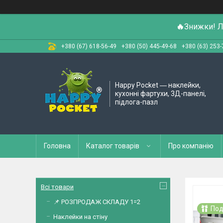
🔥
Знижки! Л
+380 (67) 618-56-49
+380 (50) 445-49-68
+380 (63) 253-
Happy Pocket ― наклейки,
кухонні фартухи, 3Д-панелі,
підлога-пазл
Головна
Каталог товарів
Про компанію
Всі товари
📌 РОЗПРОДАЖ СКЛАДУ 1=2
Под
Наклейки на стіну