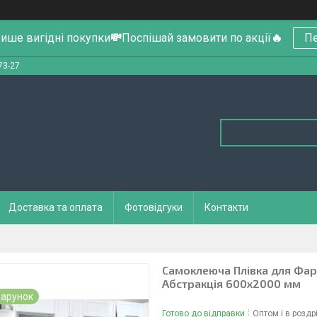
ише вигідні покупки
💸
Поспішай замовити по акції
🔥
Пе
73-27
Доставка та оплата
Фотовідгуки
Контакти
Самоклеюча Плівка для Фарт
Абстракція 600х2000 мм
арунок
Готово до відправки
Оптом і в роздр