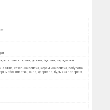
ket
ори
на, вітальня, спальня, дитяча, їдальня, передпокій
а стіна, кахельна плитка, керамічна плитка, побутова
вері, меблі, пластик, скло, дзеркало, будь-яка поверхня,
я