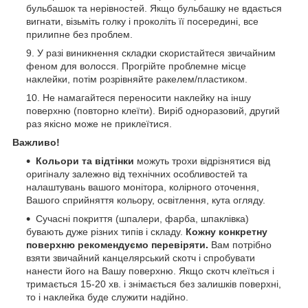
бульбашок та нерівностей. Якщо бульбашку не вдається
вигнати, візьміть голку і проколіть її посередині, все
прилипне без проблем.
У разі виникнення складки скористайтеся звичайним
феном для волосся. Прогрійте проблемне місце
наклейки, потім розрівняйте ракелем/пластиком.
Не намагайтеся переносити наклейку на іншу
поверхню (повторно клеїти). Виріб одноразовий, другий
раз якісно може не приклеїтися.
Важливо!
Кольори та відтінки
можуть трохи відрізнятися від
оригіналу залежно від технічних особливостей та
налаштувань вашого монітора, колірного оточення,
Вашого сприйняття кольору, освітлення, кута огляду.
Сучасні покриття (шпалери, фарба, шпаклівка)
бувають дуже різних типів і складу.
Кожну конкретну
поверхню рекомендуємо перевіряти.
Вам потрібно
взяти звичайний канцелярський скотч і спробувати
нанести його на Вашу поверхню. Якщо скотч клеїться і
тримається 15-20 хв. і знімається без залишків поверхні,
то і наклейка буде служити надійно.