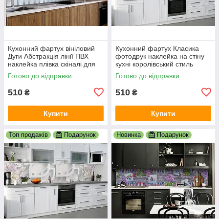
Кухонний фартух вініловий
Кухонний фартух Класика
Дуги Абстракція лінії ПВХ
фотодрук наклейка на стіну
наклейка плівка скіналі для
кухні королівський стиль
кухні сірий 600х2000 мм
абстракція 600х2000 мм
Готово до відправки
Готово до відправки
510
510
₴
₴
Купити
Купити
Топ продажів
Подарунок
Новинка
Подарунок