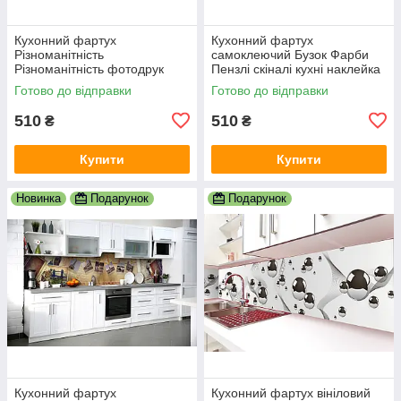
Кухонний фартух
Кухонний фартух
Різноманітність
самоклеючий Бузок Фарби
Різноманітність фотодрук
Пензлі скіналі кухні наклейка
наклейка на стіну кухні
ПВХ дошки фіолетовий
Готово до відправки
Готово до відправки
абстракція 600х2000 мм
600х2000 мм
510
510
₴
₴
Купити
Купити
Новинка
Подарунок
Подарунок
Кухонний фартух
Кухонний фартух вініловий