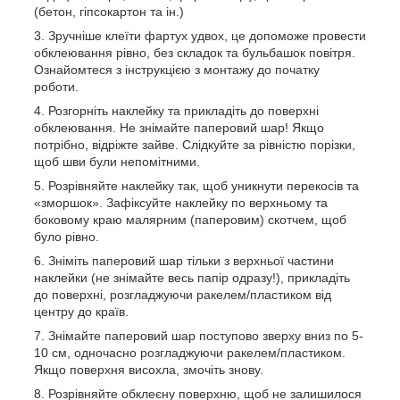
(бетон, гіпсокартон та ін.)
Зручніше клеїти фартух удвох, це допоможе провести
обклеювання рівно, без складок та бульбашок повітря.
Ознайомтеся з інструкцією з монтажу до початку
роботи.
Розгорніть наклейку та прикладіть до поверхні
обклеювання. Не знімайте паперовий шар! Якщо
потрібно, відріжте зайве. Слідкуйте за рівністю порізки,
щоб шви були непомітними.
Розрівняйте наклейку так, щоб уникнути перекосів та
«зморшок». Зафіксуйте наклейку по верхньому та
боковому краю малярним (паперовим) скотчем, щоб
було рівно.
Зніміть паперовий шар тільки з верхньої частини
наклейки (не знімайте весь папір одразу!), прикладіть
до поверхні, розгладжуючи ракелем/пластиком від
центру до країв.
Знімайте паперовий шар поступово зверху вниз по 5-
10 см, одночасно розгладжуючи ракелем/пластиком.
Якщо поверхня висохла, змочіть знову.
Розрівняйте обклеєну поверхню, щоб не залишилося