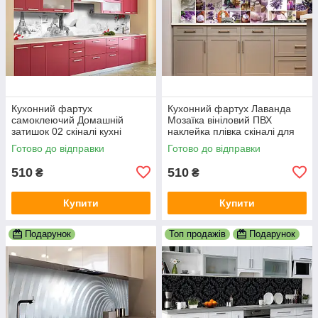
Кухонний фартух
Кухонний фартух Лаванда
самоклеючий Домашній
Мозаїка вініловий ПВХ
затишок 02 скіналі кухні
наклейка плівка скіналі для
наклейка ПВХ Париж
кухні фіолетовий 600х2000
Готово до відправки
Готово до відправки
Ейфелева вежа 600х2000 мм
мм
510
510
₴
₴
Купити
Купити
Подарунок
Топ продажів
Подарунок