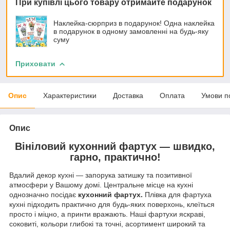
При купівлі цього товару отримайте подарунок
Наклейка-сюрприз в подарунок! Одна наклейка
в подарунок в одному замовленні на будь-яку
суму
Приховати
Опис
Характеристики
Доставка
Оплата
Умови п
Опис
Вініловий кухонний фартух — швидко,
гарно, практично!
Вдалий декор кухні — запорука затишку та позитивної
атмосфери у Вашому домі. Центральне місце на кухні
однозначно посідає
кухонний фартух.
Плівка для фартуха
кухні підходить практично для будь-яких поверхонь, клеїться
просто і міцно, а принти вражають. Наші фартухи яскраві,
соковиті, кольори глибокі та точні, асортимент широкий та