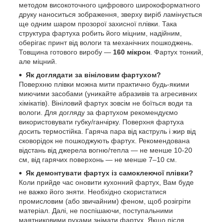
методом високоточного цифрового широкоформатного
друку наноситься зображення, зверху виріб ламінується
ще одним шаром прозорої захисної плівки. Така
структура фартуха робить його міцним, надійним,
оберігає принт від вологи та механічних пошкоджень.
Товщина готового виробу —
160 мікрон
. Фартух тонкий,
але міцний.
Як доглядати за вініловим фартухом?
Поверхню плівки можна мити практично будь-якими
миючими засобами (уникайте абразивів та агресивних
хімікатів). Вініловий фартух зовсім не боїться води та
вологи. Для догляду за фартухом рекомендуємо
використовувати губку/ганчірку. Поверхня фартуха
досить термостійка. Гаряча пара від каструль і жир від
сковорідок не пошкоджують фартух. Рекомендована
відстань від джерела вогню/тепла — не менше 10-20
см, від гарячих поверхонь — не менше 7–10 см.
Як демонтувати фартух із самоклеючої плівки?
Коли прийде час оновити кухонний фартух, Вам буде
не важко його зняти. Необхідно скористатися
промисловим (або звичайним) феном, щоб розігріти
матеріал. Далі, не поспішаючи, поступальними
маятниковими рухами знімати фартух. Якщо після