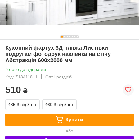
Кухонний фартух 3Д плівка Листівки
подругам фотодрук наклейка на стіну
Абстракція 600х2000 мм
Готово до відправки
Код: Z184118_1
Опт і роздріб
510
₴
485 ₴
від 3 шт.
460 ₴
від 5 шт.
Купити
або