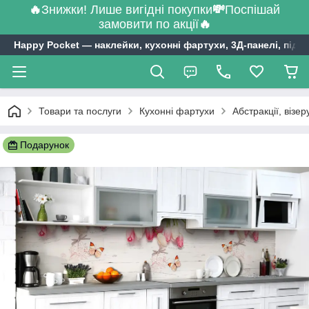
🔥
Знижки! Лише вигідні покупки
💸
Поспішай
замовити по акції
🔥
Happy Pocket ― наклейки, кухонні фартухи, 3Д-панелі, підл
Товари та послуги
Кухонні фартухи
Абстракції, візе
Подарунок