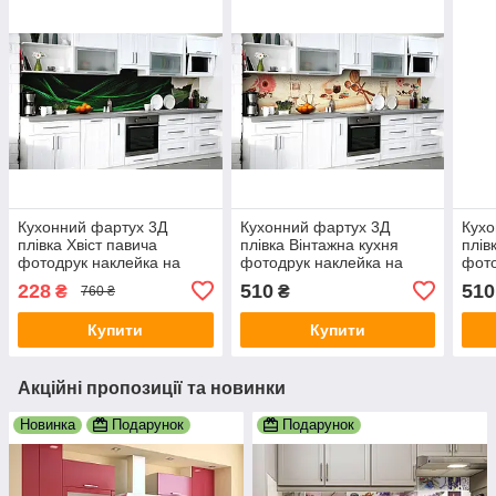
Кухонний фартух 3Д
Кухонний фартух 3Д
Кухо
плівка Хвіст павича
плівка Вінтажна кухня
плів
фотодрук наклейка на
фотодрук наклейка на
фото
стіну Абстракція 600х3000
стіну Абстракція Бежевий
стін
228
510
510
₴
₴
760 ₴
мм
600х2000 мм
мм
Купити
Купити
Акційні пропозиції та новинки
Новинка
Подарунок
Подарунок