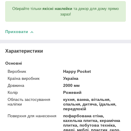
Обирайте тільки
якісні наклейки
та декор для дому прямо
зараз!
Приховати
Характеристики
Основні
Виробник
Happy Pocket
Країна виробник
Україна
Довжина
2000 мм
Колір
Рожевий
Область застосування
кухня, ванна, вітальня,
наліпки
спальня, дитяча, їдальня,
передпокій
Поверхня для нанесення
пофарбована стіна,
кахельна плитка, керамічна
плитка, побутова техніка,
двері, меблі, пластик, скло,