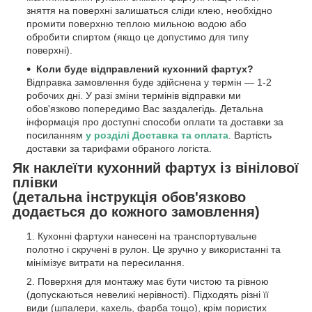
зняття на поверхні залишаться сліди клею, необхідно
промити поверхню теплою мильною водою або
обробити спиртом (якщо це допустимо для типу
поверхні).
Коли буде відправлений кухонний фартух?
Відправка замовлення буде здійснена у термін — 1-2
робочих дні. У разі зміни термінів відправки ми
обов'язково попередимо Вас заздалегідь. Детальна
інформація про доступні способи оплати та доставки за
посиланням
у розділі Доставка та оплата
. Вартість
доставки за тарифами обраного логіста.
Як наклеїти кухонний фартух із вінілової
плівки
(детальна інструкція обов'язково
додається до кожного замовлення)
Кухонні фартухи нанесені на транспортувальне
полотно і скручені в рулон. Це зручно у використанні та
мінімізує витрати на пересилання.
Поверхня для монтажу має бути чистою та рівною
(допускаються невеликі нерівності). Підходять різні її
види (шпалери, кахель, фарба тощо), крім пористих