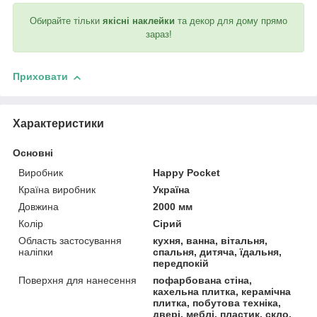
Обирайте тільки
якісні наклейки
та декор для дому прямо
зараз!
Приховати
Характеристики
Основні
Виробник
Happy Pocket
Країна виробник
Україна
Довжина
2000 мм
Колір
Сірий
Область застосування
кухня, ванна, вітальня,
наліпки
спальня, дитяча, їдальня,
передпокій
Поверхня для нанесення
пофарбована стіна,
кахельна плитка, керамічна
плитка, побутова техніка,
двері, меблі, пластик, скло,