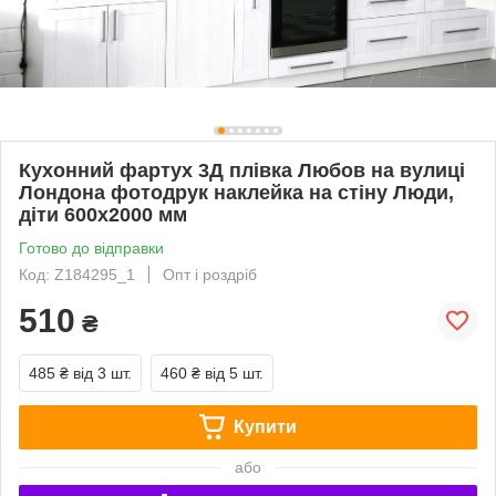
Кухонний фартух 3Д плівка Любов на вулиці
Лондона фотодрук наклейка на стіну Люди,
діти 600х2000 мм
Готово до відправки
Код: Z184295_1
Опт і роздріб
510
₴
485 ₴
від 3 шт.
460 ₴
від 5 шт.
Купити
або