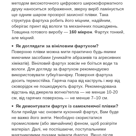
методом високоточного цифрового широкоформатного
друку наноситься зображення, зверху виріб ламінується
ще одним шаром прозорої захисної плівки. Така
структура фартуха робить його міцним, надійним,
оберігає принт від вологи та механічних пошкоджень.
Товщина готового виробу —
160 мікрон
. Фартух тонкий,
але міцний.
Як доглядати за вініловим фартухом?
Поверхню плівки можна мити практично будь-якими
миючими засобами (уникайте абразивів та агресивних
хімікатів). Вініловий фартух зовсім не боїться води та
вологи. Для догляду за фартухом рекомендуємо
використовувати губку/ганчірку. Поверхня фартуха
досить термостійка. Гаряча пара від каструль і жир від
сковорідок не пошкоджують фартух. Рекомендована
відстань від джерела вогню/тепла — не менше 10-20
см, від гарячих поверхонь — не менше 7–10 см.
Як демонтувати фартух із самоклеючої плівки?
Коли прийде час оновити кухонний фартух, Вам буде
не важко його зняти. Необхідно скористатися
промисловим (або звичайним) феном, щоб розігріти
матеріал. Далі, не поспішаючи, поступальними
маятниковими рухами знімати фартух. Якщо після