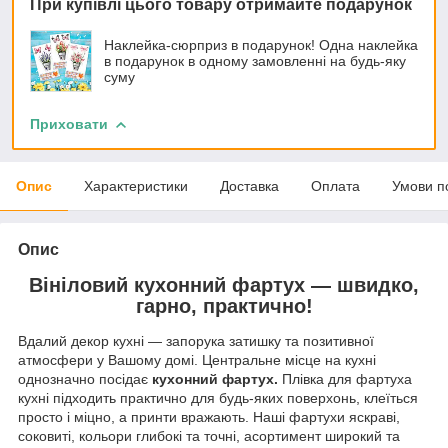
При купівлі цього товару отримайте подарунок
Наклейка-сюрприз в подарунок! Одна наклейка
в подарунок в одному замовленні на будь-яку
суму
Приховати
Опис
Характеристики
Доставка
Оплата
Умови п
Опис
Вініловий кухонний фартух — швидко,
гарно, практично!
Вдалий декор кухні — запорука затишку та позитивної
атмосфери у Вашому домі. Центральне місце на кухні
однозначно посідає
кухонний фартух.
Плівка для фартуха
кухні підходить практично для будь-яких поверхонь, клеїться
просто і міцно, а принти вражають. Наші фартухи яскраві,
соковиті, кольори глибокі та точні, асортимент широкий та