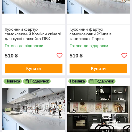
Кухонний фартух
Кухонний фартух
самоклеючий Комікси скіналі
самоклеючий Жінки в
для кухні наклейка ПВХ
капелюхах Париж
малюнок люди білий
мальований скіналі для кухні
Готово до відправки
Готово до відправки
600х2000 мм
наклейка ПВХ беж 600х2000
мм
510
510
₴
₴
Купити
Купити
Новинка
Подарунок
Новинка
Подарунок