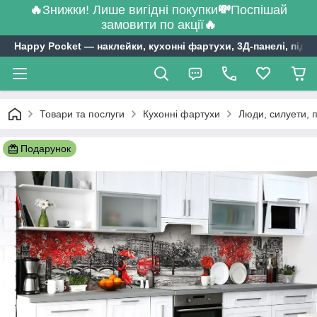
🔥
Знижки! Лише вигідні покупки
💸
Поспішай
замовити по акції
🔥
Happy Pocket ― наклейки, кухонні фартухи, 3Д-панелі, підл
Товари та послуги
Кухонні фартухи
Люди, силуети, 
Подарунок