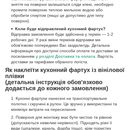
зняття на поверхні залишаться сліди клею, необхідно
промити поверхню теплою мильною водою або
обробити спиртом (якщо це допустимо для типу
поверхні).
Коли буде відправлений кухонний фартух?
Відправка замовлення буде здійснена у термін — 1-2
робочих дні. У разі зміни термінів відправки ми
обов'язково попередимо Вас заздалегідь. Детальна
інформація про доступні способи оплати та доставки за
посиланням
у розділі Доставка та оплата
. Вартість
доставки за тарифами обраного логіста.
Як наклеїти кухонний фартух із вінілової
плівки
(детальна інструкція обов'язково
додається до кожного замовлення)
Кухонні фартухи нанесені на транспортувальне
полотно і скручені в рулон. Це зручно у використанні та
мінімізує витрати на пересилання.
Поверхня для монтажу має бути чистою та рівною
(допускаються невеликі нерівності). Підходять різні її
види (шпалери, кахель, фарба тощо), крім пористих