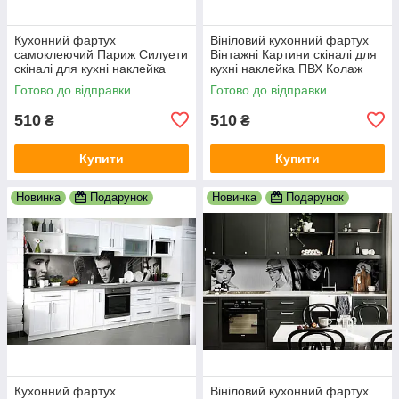
Кухонний фартух
Вініловий кухонний фартух
самоклеючий Париж Силуети
Вінтажні Картини скіналі для
скіналі для кухні наклейка
кухні наклейка ПВХ Колаж
ПВХ люди мальований
Люди Бежевий 600х2000 мм
Готово до відправки
Готово до відправки
вулиця 600х2000 мм
510
510
₴
₴
Купити
Купити
Новинка
Подарунок
Новинка
Подарунок
Кухонний фартух
Вініловий кухонний фартух