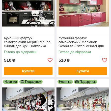
Кухонний фартух
Кухонний фартух
самоклеючий Мерлін Монро
самоклеючий Малюнок
скіналі для кухні наклейка
Особи та Ліхтарі скіналі для
ПВХ дівчина люди чорний
кухні наклейка ПВХ люди
Готово до відправки
Готово до відправки
600х2000 мм
зелений 600х2000 мм
510
510
₴
₴
Купити
Купити
Новинка
Подарунок
Новинка
Подарунок