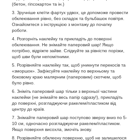
(бетон, гіпсокартон та ін.)
Зручніше клеїти фартух удвох, це допоможе провести
обклеювання рівно, без складок та бульбашок повітря.
Ознайомтеся з інструкцією з монтажу до початку
роботи.
Розгорніть наклейку та прикладіть до поверхні
обклеювання. Не знімайте паперовий шар! Якщо
потрібно, відріжте зайве. Слідкуйте за рівністю порізки,
щоб шви були непомітними.
Розрівняйте наклейку так, щоб уникнути перекосів та
«зморшок». Зафіксуйте наклейку по верхньому та
боковому краю малярним (паперовим) скотчем, щоб
було рівно.
Зніміть паперовий шар тільки з верхньої частини
наклейки (не знімайте весь папір одразу!), прикладіть
до поверхні, розгладжуючи ракелем/пластиком від
центру до країв.
Знімайте паперовий шар поступово зверху вниз по 5-
10 см, одночасно розгладжуючи ракелем/пластиком.
Якщо поверхня висохла, змочіть знову.
Розрівняйте обклеєну поверхню, щоб не залишилося