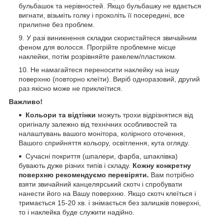
бульбашок та нерівностей. Якщо бульбашку не вдається
вигнати, візьміть голку і проколіть її посередині, все
прилипне без проблем.
У разі виникнення складки скористайтеся звичайним
феном для волосся. Прогрійте проблемне місце
наклейки, потім розрівняйте ракелем/пластиком.
Не намагайтеся переносити наклейку на іншу
поверхню (повторно клеїти). Виріб одноразовий, другий
раз якісно може не приклеїтися.
Важливо!
Кольори та відтінки
можуть трохи відрізнятися від
оригіналу залежно від технічних особливостей та
налаштувань вашого монітора, колірного оточення,
Вашого сприйняття кольору, освітлення, кута огляду.
Сучасні покриття (шпалери, фарба, шпаклівка)
бувають дуже різних типів і складу.
Кожну конкретну
поверхню рекомендуємо перевіряти.
Вам потрібно
взяти звичайний канцелярський скотч і спробувати
нанести його на Вашу поверхню. Якщо скотч клеїться і
тримається 15-20 хв. і знімається без залишків поверхні,
то і наклейка буде служити надійно.