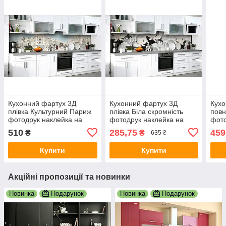
Кухонний фартух 3Д
Кухонний фартух 3Д
Кухо
плівка Культурний Париж
плівка Біла скромність
повн
фотодрук наклейка на
фотодрук наклейка на
фото
стіну Люди, діти 600х2000
стіну Абстракція 600х2500
стін
510
285,75
459
₴
₴
635 ₴
мм
мм
Біг-
Купити
Купити
Акційні пропозиції та новинки
Новинка
Подарунок
Новинка
Подарунок