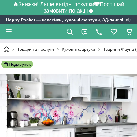
🔥
Знижки! Лише вигідні покупки
💸
Поспішай
замовити по акції
🔥
Happy Pocket ― наклейки, кухонні фартухи, 3Д-панелі, підл
Товари та послуги
Кухонні фартухи
Тварини Фауна (
Подарунок