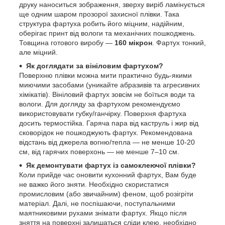
друку наноситься зображення, зверху виріб ламінується
ще одним шаром прозорої захисної плівки. Така
структура фартуха робить його міцним, надійним,
оберігає принт від вологи та механічних пошкоджень.
Товщина готового виробу —
160 мікрон
. Фартух тонкий,
але міцний.
Як доглядати за вініловим фартухом?
Поверхню плівки можна мити практично будь-якими
миючими засобами (уникайте абразивів та агресивних
хімікатів). Вініловий фартух зовсім не боїться води та
вологи. Для догляду за фартухом рекомендуємо
використовувати губку/ганчірку. Поверхня фартуха
досить термостійка. Гаряча пара від каструль і жир від
сковорідок не пошкоджують фартух. Рекомендована
відстань від джерела вогню/тепла — не менше 10-20
см, від гарячих поверхонь — не менше 7–10 см.
Як демонтувати фартух із самоклеючої плівки?
Коли прийде час оновити кухонний фартух, Вам буде
не важко його зняти. Необхідно скористатися
промисловим (або звичайним) феном, щоб розігріти
матеріал. Далі, не поспішаючи, поступальними
маятниковими рухами знімати фартух. Якщо після
зняття на поверхні залишаться сліди клею, необхідно