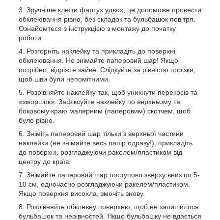
Зручніше клеїти фартух удвох, це допоможе провести
обклеювання рівно, без складок та бульбашок повітря.
Ознайомтеся з інструкцією з монтажу до початку
роботи.
Розгорніть наклейку та прикладіть до поверхні
обклеювання. Не знімайте паперовий шар! Якщо
потрібно, відріжте зайве. Слідкуйте за рівністю порізки,
щоб шви були непомітними.
Розрівняйте наклейку так, щоб уникнути перекосів та
«зморшок». Зафіксуйте наклейку по верхньому та
боковому краю малярним (паперовим) скотчем, щоб
було рівно.
Зніміть паперовий шар тільки з верхньої частини
наклейки (не знімайте весь папір одразу!), прикладіть
до поверхні, розгладжуючи ракелем/пластиком від
центру до країв.
Знімайте паперовий шар поступово зверху вниз по 5-
10 см, одночасно розгладжуючи ракелем/пластиком.
Якщо поверхня висохла, змочіть знову.
Розрівняйте обклеєну поверхню, щоб не залишилося
бульбашок та нерівностей. Якщо бульбашку не вдається