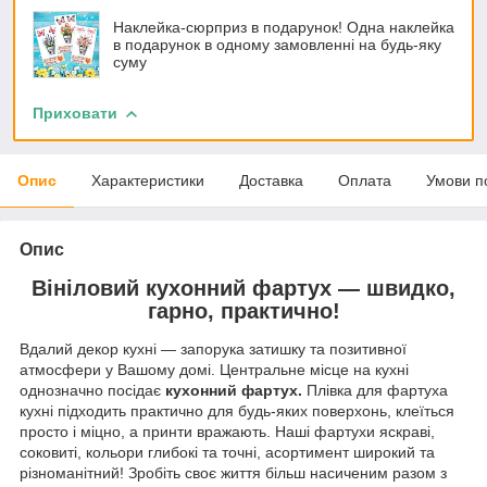
Наклейка-сюрприз в подарунок! Одна наклейка
в подарунок в одному замовленні на будь-яку
суму
Приховати
Опис
Характеристики
Доставка
Оплата
Умови п
Опис
Вініловий кухонний фартух — швидко,
гарно, практично!
Вдалий декор кухні — запорука затишку та позитивної
атмосфери у Вашому домі. Центральне місце на кухні
однозначно посідає
кухонний фартух.
Плівка для фартуха
кухні підходить практично для будь-яких поверхонь, клеїться
просто і міцно, а принти вражають. Наші фартухи яскраві,
соковиті, кольори глибокі та точні, асортимент широкий та
різноманітний! Зробіть своє життя більш насиченим разом з