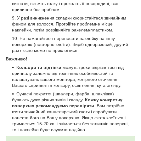
вигнати, візьміть голку і проколіть її посередині, все
прилипне без проблем.
У разі виникнення складки скористайтеся звичайним
феном для волосся. Прогрійте проблемне місце
наклейки, потім розрівняйте ракелем/пластиком.
Не намагайтеся переносити наклейку на іншу
поверхню (повторно клеїти). Виріб одноразовий, другий
раз якісно може не приклеїтися.
Важливо!
Кольори та відтінки
можуть трохи відрізнятися від
оригіналу залежно від технічних особливостей та
налаштувань вашого монітора, колірного оточення,
Вашого сприйняття кольору, освітлення, кута огляду.
Сучасні покриття (шпалери, фарба, шпаклівка)
бувають дуже різних типів і складу.
Кожну конкретну
поверхню рекомендуємо перевіряти.
Вам потрібно
взяти звичайний канцелярський скотч і спробувати
нанести його на Вашу поверхню. Якщо скотч клеїться і
тримається 15-20 хв. і знімається без залишків поверхні,
то і наклейка буде служити надійно.