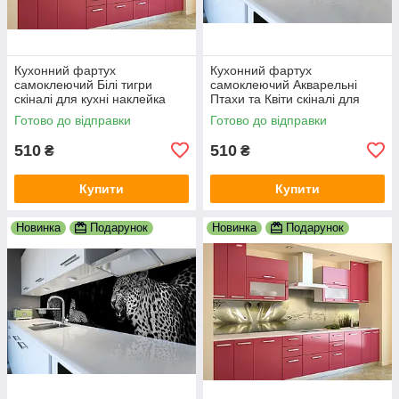
Кухонний фартух
Кухонний фартух
самоклеючий Білі тигри
самоклеючий Акварельні
скіналі для кухні наклейка
Птахи та Квіти скіналі для
ПВХ тварини зелений
кухні наклейка ПВХ бежевий
Готово до відправки
Готово до відправки
600х2000 мм
600х2000 мм
510
510
₴
₴
Купити
Купити
Новинка
Подарунок
Новинка
Подарунок