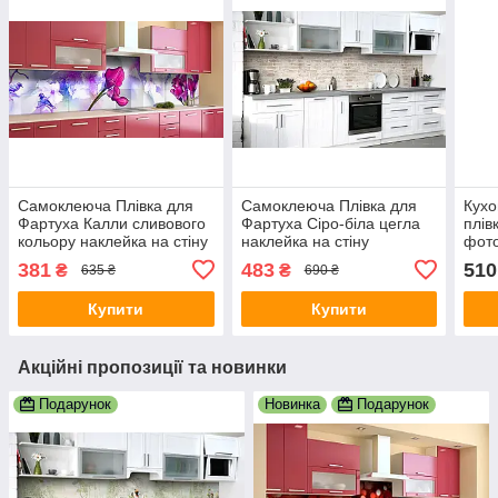
Самоклеюча Плівка для
Самоклеюча Плівка для
Кухо
Фартуха Калли сливового
Фартуха Сіро-біла цегла
плів
кольору наклейка на стіну
наклейка на стіну
фото
60х250см Квіти
650х2500 мм Текстура
стін
381
483
510
₴
₴
635 ₴
690 ₴
Купити
Купити
Акційні пропозиції та новинки
Подарунок
Новинка
Подарунок