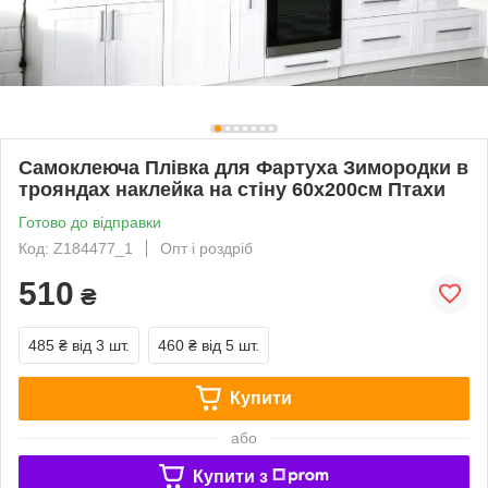
Самоклеюча Плівка для Фартуха Зимородки в
трояндах наклейка на стіну 60х200см Птахи
Готово до відправки
Код: Z184477_1
Опт і роздріб
510
₴
485 ₴
від 3 шт.
460 ₴
від 5 шт.
Купити
або
Купити з