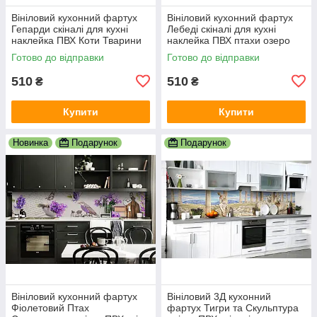
Вініловий кухонний фартух
Вініловий кухонний фартух
Гепарди скіналі для кухні
Лебеді скіналі для кухні
наклейка ПВХ Коти Тварини
наклейка ПВХ птахи озеро
Чорний 600х2000 мм
світанок Бежевий 600х2000
Готово до відправки
Готово до відправки
мм
510
510
₴
₴
Купити
Купити
Новинка
Подарунок
Подарунок
Вініловий кухонний фартух
Вініловий 3Д кухонний
Фіолетовий Птах
фартух Тигри та Скульптура