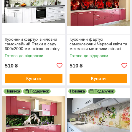
Кухонний фартух вініловий
Кухонний фартух
самоклейний Птахи в саду
самоклеючий Червоні квіти та
600х2000 мм плівка на стіну
метелики метелики скіналі
Happy Pocket Z181429
для кухні наклейка ПВХ
Готово до відправки
Готово до відправки
600х2000 мм
510
510
₴
₴
Купити
Купити
Новинка
Подарунок
Новинка
Подарунок