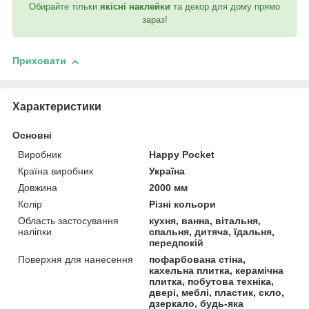
Обирайте тільки
якісні наклейки
та декор для дому прямо
зараз!
Приховати
Характеристики
Основні
Виробник
Happy Pocket
Країна виробник
Україна
Довжина
2000 мм
Колір
Різні кольори
Область застосування
кухня, ванна, вітальня,
наліпки
спальня, дитяча, їдальня,
передпокій
Поверхня для нанесення
пофарбована стіна,
кахельна плитка, керамічна
плитка, побутова техніка,
двері, меблі, пластик, скло,
дзеркало, будь-яка