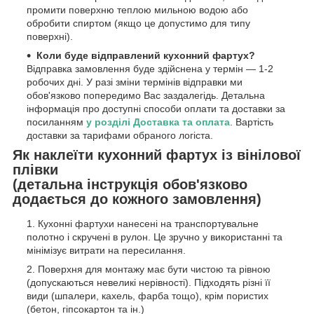
промити поверхню теплою мильною водою або
обробити спиртом (якщо це допустимо для типу
поверхні).
Коли буде відправлений кухонний фартух?
Відправка замовлення буде здійснена у термін — 1-2
робочих дні. У разі зміни термінів відправки ми
обов'язково попередимо Вас заздалегідь. Детальна
інформація про доступні способи оплати та доставки за
посиланням
у розділі Доставка та оплата
. Вартість
доставки за тарифами обраного логіста.
Як наклеїти кухонний фартух із вінілової
плівки
(детальна інструкція обов'язково
додається до кожного замовлення)
Кухонні фартухи нанесені на транспортувальне
полотно і скручені в рулон. Це зручно у використанні та
мінімізує витрати на пересилання.
Поверхня для монтажу має бути чистою та рівною
(допускаються невеликі нерівності). Підходять різні її
види (шпалери, кахель, фарба тощо), крім пористих
(бетон, гіпсокартон та ін.)