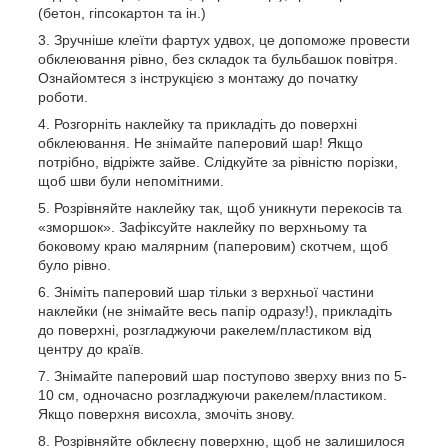
(бетон, гіпсокартон та ін.)
Зручніше клеїти фартух удвох, це допоможе провести
обклеювання рівно, без складок та бульбашок повітря.
Ознайомтеся з інструкцією з монтажу до початку
роботи.
Розгорніть наклейку та прикладіть до поверхні
обклеювання. Не знімайте паперовий шар! Якщо
потрібно, відріжте зайве. Слідкуйте за рівністю порізки,
щоб шви були непомітними.
Розрівняйте наклейку так, щоб уникнути перекосів та
«зморшок». Зафіксуйте наклейку по верхньому та
боковому краю малярним (паперовим) скотчем, щоб
було рівно.
Зніміть паперовий шар тільки з верхньої частини
наклейки (не знімайте весь папір одразу!), прикладіть
до поверхні, розгладжуючи ракелем/пластиком від
центру до країв.
Знімайте паперовий шар поступово зверху вниз по 5-
10 см, одночасно розгладжуючи ракелем/пластиком.
Якщо поверхня висохла, змочіть знову.
Розрівняйте обклеєну поверхню, щоб не залишилося