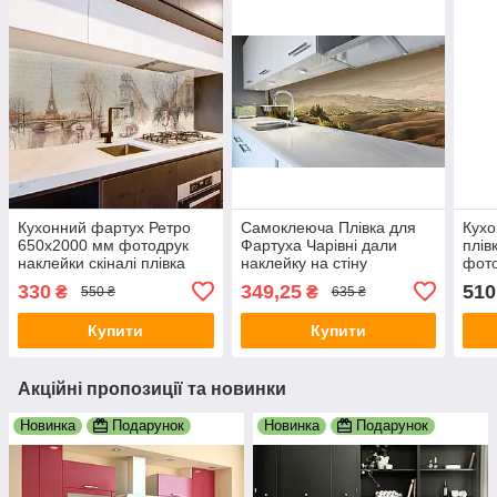
Кухонний фартух Ретро
Самоклеюча Плівка для
Кухо
650х2000 мм фотодрук
Фартуха Чарівні дали
плів
наклейки скіналі плівка
наклейку на стіну
фото
для стін Франція
600х2500 мм Пейзаж
стін
330
349,25
510
₴
₴
550 ₴
635 ₴
Ейфелева вежа Париж
мм
Купити
Купити
Акційні пропозиції та новинки
Новинка
Подарунок
Новинка
Подарунок