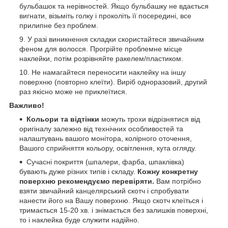
бульбашок та нерівностей. Якщо бульбашку не вдається
вигнати, візьміть голку і проколіть її посередині, все
прилипне без проблем.
У разі виникнення складки скористайтеся звичайним
феном для волосся. Прогрійте проблемне місце
наклейки, потім розрівняйте ракелем/пластиком.
Не намагайтеся переносити наклейку на іншу
поверхню (повторно клеїти). Виріб одноразовий, другий
раз якісно може не приклеїтися.
Важливо!
Кольори та відтінки
можуть трохи відрізнятися від
оригіналу залежно від технічних особливостей та
налаштувань вашого монітора, колірного оточення,
Вашого сприйняття кольору, освітлення, кута огляду.
Сучасні покриття (шпалери, фарба, шпаклівка)
бувають дуже різних типів і складу.
Кожну конкретну
поверхню рекомендуємо перевіряти.
Вам потрібно
взяти звичайний канцелярський скотч і спробувати
нанести його на Вашу поверхню. Якщо скотч клеїться і
тримається 15-20 хв. і знімається без залишків поверхні,
то і наклейка буде служити надійно.