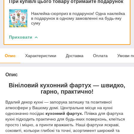
При купівлі цього товару отримайте подарунок
Наклейка-сюрприз в подарунок! Одна наклейка
в подарунок в одному замовленні на будь-яку
суму
Приховати
Опис
Характеристики
Доставка
Оплата
Умови п
Опис
Вініловий кухонний фартух — швидко,
гарно, практично!
Вдалий декор кухні — запорука затишку та позитивної
атмосфери у Вашому домі. Центральне місце на кухні
однозначно посідає
кухонний фартух.
Плівка для фартуха
кухні підходить практично для будь-яких поверхонь, клеїться
просто і міцно, а принти вражають. Наші фартухи яскраві,
соковиті, кольори глибокі та точні, асортимент широкий та