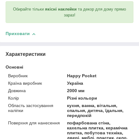
Обирайте тільки
якісні наклейки
та декор для дому прямо
зараз!
Приховати
Характеристики
Основні
Виробник
Happy Pocket
Країна виробник
Україна
Довжина
2000 мм
Колір
Різні кольори
Область застосування
кухня, ванна, вітальня,
наліпки
спальня, дитяча, їдальня,
передпокій
Поверхня для нанесення
пофарбована стіна,
кахельна плитка, керамічна
плитка, побутова техніка,
двері, меблі, пластик, скло,