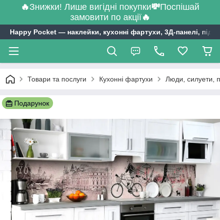
🔥
Знижки! Лише вигідні покупки
💸
Поспішай
замовити по акції
🔥
Happy Pocket ― наклейки, кухонні фартухи, 3Д-панелі, підл
Товари та послуги
Кухонні фартухи
Люди, силуети, 
Подарунок