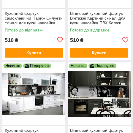
Кухонний фартух
Вініловий кухонний фартух
самоклеючий Париж Силуети
Вінтажні Картини скіналі для
скіналі для кухні наклейка
кухні наклейка ПВХ Колаж
ПВХ люди мальований
Люди Бежевий 600х2000 мм
Готово до відправки
Готово до відправки
вулиця 600х2000 мм
510
510
₴
₴
Купити
Купити
Новинка
Подарунок
Новинка
Подарунок
Кухонний фартух
Вініловий кухонний фартух