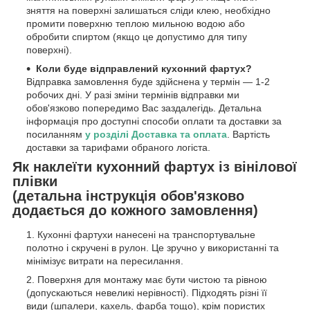
зняття на поверхні залишаться сліди клею, необхідно
промити поверхню теплою мильною водою або
обробити спиртом (якщо це допустимо для типу
поверхні).
Коли буде відправлений кухонний фартух?
Відправка замовлення буде здійснена у термін — 1-2
робочих дні. У разі зміни термінів відправки ми
обов'язково попередимо Вас заздалегідь. Детальна
інформація про доступні способи оплати та доставки за
посиланням
у розділі Доставка та оплата
. Вартість
доставки за тарифами обраного логіста.
Як наклеїти кухонний фартух із вінілової
плівки
(детальна інструкція обов'язково
додається до кожного замовлення)
Кухонні фартухи нанесені на транспортувальне
полотно і скручені в рулон. Це зручно у використанні та
мінімізує витрати на пересилання.
Поверхня для монтажу має бути чистою та рівною
(допускаються невеликі нерівності). Підходять різні її
види (шпалери, кахель, фарба тощо), крім пористих