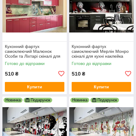
Кухонний фартух
Кухонний фартух
самоклеючий Малюнок
самоклеючий Мерлін Монро
Особи та Ліхтарі скіналі для
скіналі для кухні наклейка
кухні наклейка ПВХ люди
ПВХ дівчина люди чорний
Готово до відправки
Готово до відправки
зелений 600х2000 мм
600х2000 мм
510
510
₴
₴
Купити
Купити
Новинка
Подарунок
Новинка
Подарунок