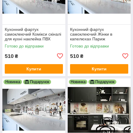
Кухонний фартух
Кухонний фартух
самоклеючий Комікси скіналі
самоклеючий Жінки в
для кухні наклейка ПВХ
капелюхах Париж
малюнок люди білий
мальований скіналі для кухні
Готово до відправки
Готово до відправки
600х2000 мм
наклейка ПВХ беж 600х2000
мм
510
510
₴
₴
Купити
Купити
Новинка
Подарунок
Новинка
Подарунок