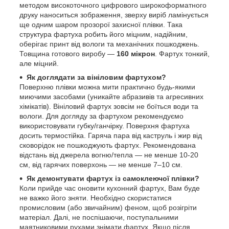
методом високоточного цифрового широкоформатного
друку наноситься зображення, зверху виріб ламінується
ще одним шаром прозорої захисної плівки. Така
структура фартуха робить його міцним, надійним,
оберігає принт від вологи та механічних пошкоджень.
Товщина готового виробу —
160 мікрон
. Фартух тонкий,
але міцний.
Як доглядати за вініловим фартухом?
Поверхню плівки можна мити практично будь-якими
миючими засобами (уникайте абразивів та агресивних
хімікатів). Вініловий фартух зовсім не боїться води та
вологи. Для догляду за фартухом рекомендуємо
використовувати губку/ганчірку. Поверхня фартуха
досить термостійка. Гаряча пара від каструль і жир від
сковорідок не пошкоджують фартух. Рекомендована
відстань від джерела вогню/тепла — не менше 10-20
см, від гарячих поверхонь — не менше 7–10 см.
Як демонтувати фартух із самоклеючої плівки?
Коли прийде час оновити кухонний фартух, Вам буде
не важко його зняти. Необхідно скористатися
промисловим (або звичайним) феном, щоб розігріти
матеріал. Далі, не поспішаючи, поступальними
маятниковими рухами знімати фартух. Якщо після