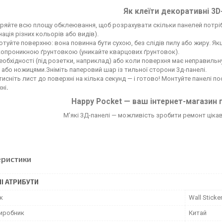
Як клеїти декоративні 3D
ряйте всю площу обклеювання, щоб розрахувати скільки панелей потрі
нація різних кольорів або видів).
отуйте поверхню: вона повинна бути сухою, без слідів пилу або жиру. Я
опроникною ґрунтовкою (уникайте кварцових ґрунтовок).
еобхідності (під розетки, наприклад) або коли поверхня має неправильн
або ножицями.Зніміть паперовий шар із тильної сторони 3д-панелі.
исніть лист до поверхні на кілька секунд — і готово! Монтуйте панелі 
ні
.
Happy Pocket — ваш інтернет-магазин 
М'які 3Д-панелі — можливість зробити ремонт цікави
еристики
І АТРИБУТИ
к
Wall Sticke
виробник
Китай