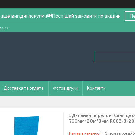
ише вигідні покупки
💸
Поспішай замовити по акції
🔥
Пе
73-27
Доставка та оплата
Фотовідгуки
Контакти
3Д-панелі в рулоні Синя цег
700мм*20м*3мм R003-3-20
Немає в наявності
Оптом і в роздріб