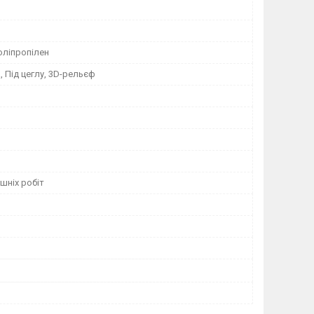
оліпропілен
 Під цеглу, 3D-рельєф
шніх робіт