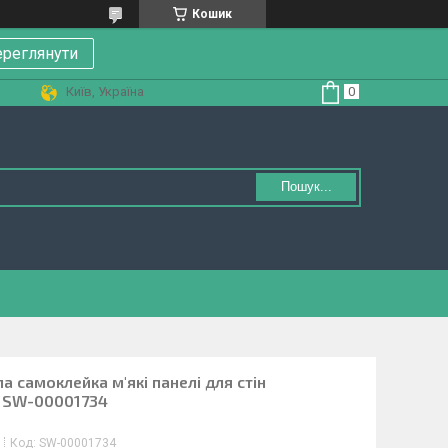
Кошик
реглянути
Київ, Україна
Пошук...
ла самоклейка м'які панелі для стін
 SW-00001734
Код:
SW-00001734