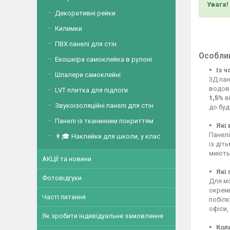
Увага!
Декоративні рейки
Килимки
ПВХ панелі для стін
Особлив
Екошкіра самоклейка в рулоні
Із 
Шпалери самоклейні
3Д пан
водові
LVT плитка для підлоги
1,5%
ві
Звукоізоляційні панелі для стін
до буд
Панелі із тканинним покриттям
Які
Панелі
👨🎓 Наклейки для школи, у клас
із діт
миютьс
АКЦІЇ та новини
Які
Фотовідгуки
Для мо
окреми
Часті питання
побілк
офіси,
Як зробити індивідуальне замовлення
Кол