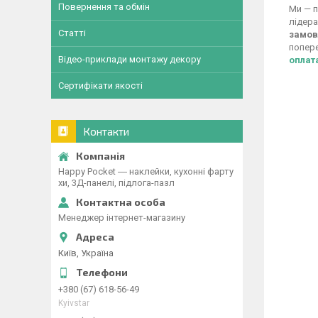
Повернення та обмін
Ми — п
лідера
Статті
замов
попере
Відео-приклади монтажу декору
оплат
Сертифікати якості
Контакти
Happy Pocket ― наклейки, кухонні фарту
хи, 3Д-панелі, підлога-пазл
Менеджер інтернет-магазину
Київ, Україна
+380 (67) 618-56-49
Kyivstar