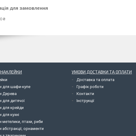
ація для замовлення
0 ₴
І НАКЛЕЙКИ
УМОВИ ДОСТАВКИ ТА ОПЛАТИ
ейки
Доставка та оплата
и для шафи-купе
Графік роботи
и Дерева
Контакти
и для дитячої
Інструкції
и для крейди
 для кухні
 метелики, птахи, риби
 абстракції, орнаменти
и з тваринами