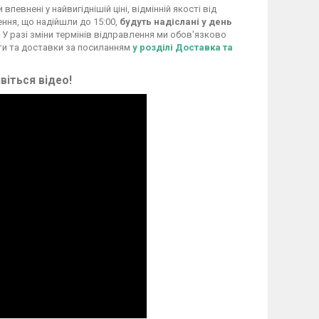
евнені у найвигіднішій ціні, відмінній якості від
ення, що надійшли до 15:00,
будуть надіслані у день
 У разі зміни термінів відправлення ми обов'язково
ти та доставки за посиланням
у розділі Доставка та
віться відео!