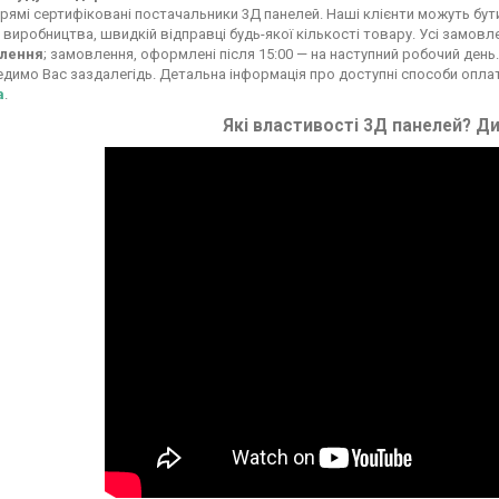
рямі сертифіковані постачальники 3Д панелей. Наші клієнти можуть бути вп
 виробництва, швидкій відправці будь-якої кількості товару. Усі замовл
лення
; замовлення, оформлені після 15:00 — на наступний робочий день.
димо Вас заздалегідь. Детальна інформація про доступні способи опла
а
.
Які властивості 3Д панелей? Ди