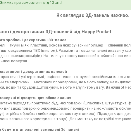
Знижка при замовленні від 10 шт.!
Як виглядає 3Д-панель наживо. 
ості декоративних 3Д-панелей від Happy Pocket
чого зроблені декоративні 3D-панелі
елі — гнучкі м'які пластини, основа яких сучасний полімер — спінений по
дштовхувальним ПВХ (вінілом). Розміри та товщина панелі вказані у ха
д зазначених розмірів). На тильну сторону нанесений клейовий шар висо
ь-якої поверхні.
 властивості декоративних панелей
 практичні і універсальні, наділені тепло- та шумоізоляційними властиво
ьми та алергіками — матеріали гіпоалергенні, не мають запаху, не виділ
я, водо- та брудовідштовхуючі, мають малу питому вагу.
Важливо!
Нео
 поверхні підходять для обклеювання
нтажу підходять практично будь-які поверхні (шпаклівка, штукатурка, фа
х випадках поверхню рекомендовано перевірити на можливість обклеюв
у (потрібна обробка глибокопроникною грунтовкою). Підходять для декор
 зони загального користування тощо). Для монтажу не потрібні спецнави
и будуть відправлені замовлені 3d панелі