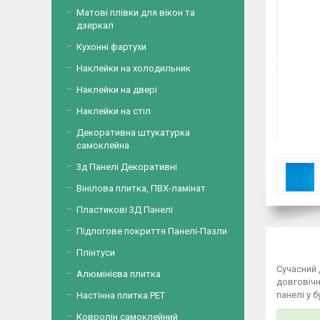
Матові плівки для вікон та
дзеркал
Кухонні фартухи
Наклейки на холодильник
Наклейки на двері
Наклейки на стіл
Декоративна штукатурка
самоклейна
3д Панелі Декоративні
Вінілова плитка, ПВХ-ламінат
Пластикові 3Д Панелі
Підлогове покриття Панелі-Пазли
Плінтуси
Сучасний
Алюмінієва плитка
довговічн
панелі у 
Настінна плитка PET
Ковролін самоклейний