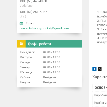
+380 (50) 445-49-68
Vodafone
+380 (63) 253-73-27
Замі
(комбі
Life:)
Підг
глибок
contacts.happy.pocket@gmail.com
За н
ножем 
Прит
поверх
Графік роботи
Понеділок
09:00
18:00
Вівторок
09:00
18:00
Середа
09:00
18:00
Четвер
09:00
18:00
Пʼятниця
09:00
18:00
Характ
Субота
Вихідний
Неділя
Вихідний
ОСНОВН
Виробни
Країна 