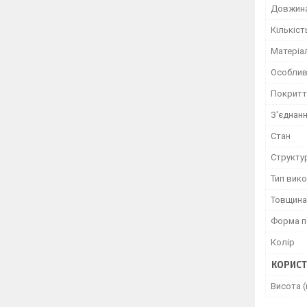
Довжин
Кількіст
Матеріа
Особлив
Покритт
З'єднан
Стан
Структу
Тип вик
Товщина
Форма п
Колір
КОРИСТ
Висота 