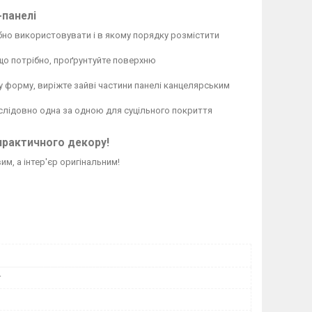
-панелі
бно використовувати і в якому порядку розмістити
кщо потрібно, проґрунтуйте поверхню
у форму, виріжте зайві частини панелі канцелярським
послідовно одна за одною для суцільного покриття
практичного декору!
м, а інтер'єр оригінальним!
r