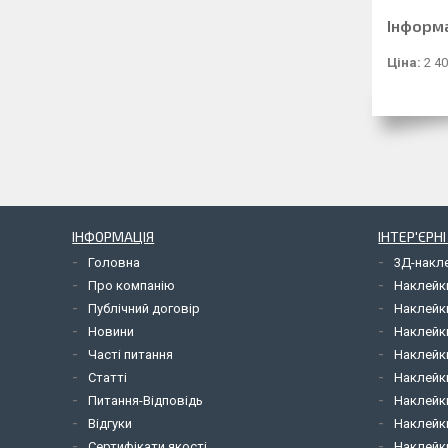
Інформ
Ціна:
2 40
ІНФОРМАЦІЯ
ІНТЕР'ЄРН
Головна
3Д-накл
Про компанію
Наклейк
Публічний договір
Наклейк
Новини
Наклейк
Часті питання
Наклейк
Статті
Наклейки
Питання-Відповідь
Наклейки
Відгуки
Наклейки
Сертифікати якості
Наклейк