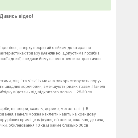
Дивись відео!
ліпропілен, зверху покритий стійким до стирання
рактеристиках товару (
Важливо!
Допустима похибка
кої адгезії, завдяки йому панелі клеяться практично
стями, міцні та м'які. Їх можна використовувати поруч
яють шкідливих речовин, зменшують ризик травм. Панелі
бхідну відстань від відкритого вогню — 25-30 см.
рби, шпалери, кахель, дерево, метал та ін.). В
ання. Панелі можна наклеїти навіть на крейдову
у різних приміщень (кухня, вітальня, спальня, дитяча,
чки, обклеювання 10 кв.м займе близько 30 хв.