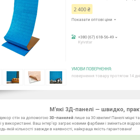
2 400 ₴
Показати оптові ціни
+380 (67) 618-56-49
Kyivstar
повернення товару протягом 14 дн
М'які 3Д-панелі — швидко, прак
 декор стін за допомогою
3D-панелей
лише за 30 хвилин! Панелі міцні т
і у використанні. Ваш інтер'єр заграє новими фарбами і зміниться відраз
будь-якій кількості завжди в наявності, найкраща якість гарантована!