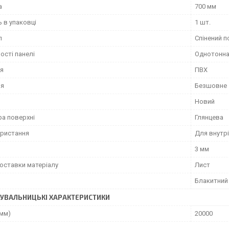
а
700 мм
ь в упаковці
1 шт.
л
Спінений п
ості панелі
Однотонна,
я
ПВХ
ня
Безшовне
Новий
ра поверхні
Глянцева
ористання
Для внутрі
3 мм
оставки матеріалу
Лист
Блакитний
УВАЛЬНИЦЬКІ ХАРАКТЕРИСТИКИ
(мм)
20000