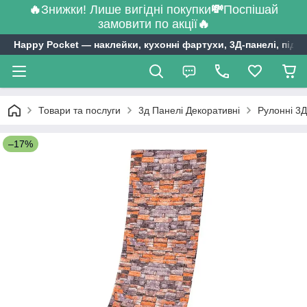
🔥
Знижки! Лише вигідні покупки
💸
Поспішай
замовити по акції
🔥
Happy Pocket ― наклейки, кухонні фартухи, 3Д-панелі, підл
Товари та послуги
3д Панелі Декоративні
Рулонні 3Д
–17%