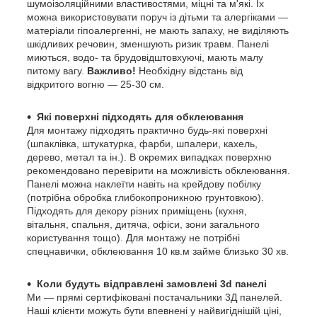
шумоізоляційними властивостями, міцні та м'які. Їх
можна використовувати поруч із дітьми та алергіками —
матеріали гіпоалергенні, не мають запаху, не виділяють
шкідливих речовин, зменшують ризик травм. Панелі
миються, водо- та брудовідштовхуючі, мають малу
питому вагу.
Важливо!
Необхідну відстань від
відкритого вогню — 25-30 см.
Які поверхні підходять для обклеювання
Для монтажу підходять практично будь-які поверхні
(шпаклівка, штукатурка, фарби, шпалери, кахель,
дерево, метал та ін.). В окремих випадках поверхню
рекомендовано перевірити на можливість обклеювання.
Панелі можна наклеїти навіть на крейдову побілку
(потрібна обробка глибокопроникною грунтовкою).
Підходять для декору різних приміщень (кухня,
вітальня, спальня, дитяча, офіси, зони загального
користування тощо). Для монтажу не потрібні
спецнавички, обклеювання 10 кв.м займе близько 30 хв.
Коли будуть відправлені замовлені 3d панелі
Ми — прямі сертифіковані постачальники 3Д панелей.
Наші клієнти можуть бути впевнені у найвигіднішій ціні,