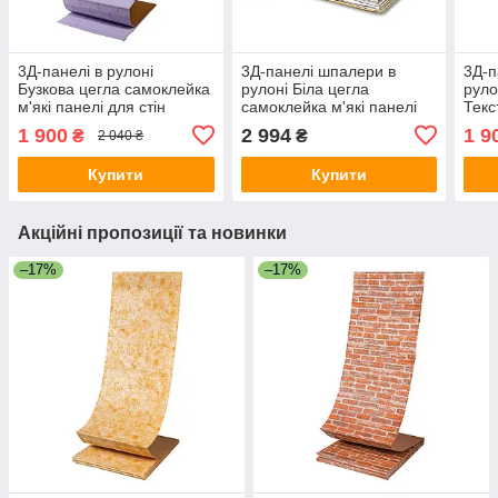
3Д-панелі в рулоні
3Д-панелі шпалери в
3Д-п
Бузкова цегла самоклейка
рулоні Біла цегла
руло
м'які панелі для стін
самоклейка м'які панелі
Текс
700мм*20м*3мм R015-3-
для стін 700мм*196м*5мм
для 
1 900
2 994
1 9
₴
₴
2 040 ₴
20 SW-00001470
R031-5-20 SW-00001335
R04
Купити
Купити
Акційні пропозиції та новинки
–17%
–17%