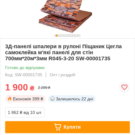
3Д-панелі шпалери в рулоні Піщаник Цегла
самоклейка м'які панелі для стін
700мм*20м*3мм R045-3-20 SW-00001735
Готово до відправки
Код: SW-00001735
Опт і роздріб
1 900
₴
2 299 ₴
Економія
399 ₴
Залишилось
22 дні
1 862 ₴
від 10 шт.
Купити