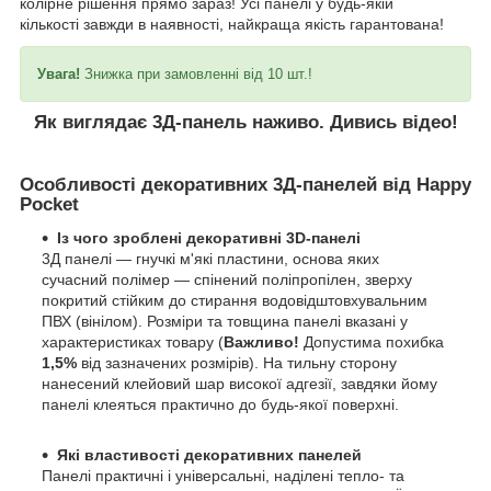
колірне рішення прямо зараз! Усі панелі у будь-якій
кількості завжди в наявності, найкраща якість гарантована!
Увага!
Знижка при замовленні від 10 шт.!
Як виглядає 3Д-панель наживо. Дивись відео!
Особливості декоративних 3Д-панелей від Happy
Pocket
Із чого зроблені декоративні 3D-панелі
3Д панелі — гнучкі м'які пластини, основа яких
сучасний полімер — спінений поліпропілен, зверху
покритий стійким до стирання водовідштовхувальним
ПВХ (вінілом). Розміри та товщина панелі вказані у
характеристиках товару (
Важливо!
Допустима похибка
1,5%
від зазначених розмірів). На тильну сторону
нанесений клейовий шар високої адгезії, завдяки йому
панелі клеяться практично до будь-якої поверхні.
Які властивості декоративних панелей
Панелі практичні і універсальні, наділені тепло- та