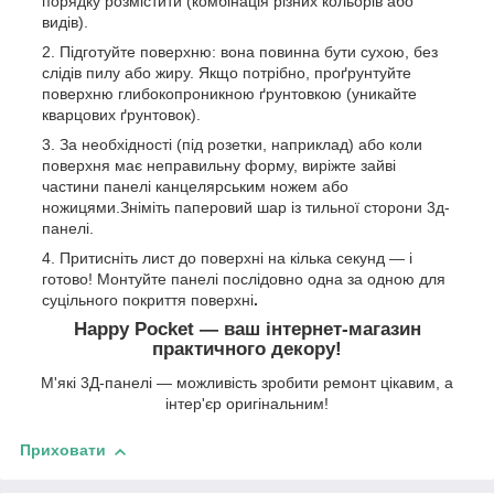
порядку розмістити (комбінація різних кольорів або
видів).
Підготуйте поверхню: вона повинна бути сухою, без
слідів пилу або жиру. Якщо потрібно, проґрунтуйте
поверхню глибокопроникною ґрунтовкою (уникайте
кварцових ґрунтовок).
За необхідності (під розетки, наприклад) або коли
поверхня має неправильну форму, виріжте зайві
частини панелі канцелярським ножем або
ножицями.Зніміть паперовий шар із тильної сторони 3д-
панелі.
Притисніть лист до поверхні на кілька секунд — і
готово! Монтуйте панелі послідовно одна за одною для
суцільного покриття поверхні
.
Happy Pocket — ваш інтернет-магазин
практичного декору!
М'які 3Д-панелі — можливість зробити ремонт цікавим, а
інтер'єр оригінальним!
Приховати