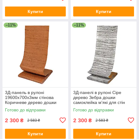
Купити
Купити
–11%
–11%
3Д-панель в рулоні
3Д-панелі в рулоні Сіре
19600x700x3мм стінова
дерево Зебра дошки
Коричневе дерево дошки
самоклейка м'які для стін
самоклеюча ПВХ
700мм*20м*3мм R081-3-20
Готово до відправки
Готово до відправки
декоративна SW-00002223
SW-00001475
2 300
2 300
₴
₴
2 583 ₴
2 583 ₴
Купити
Купити