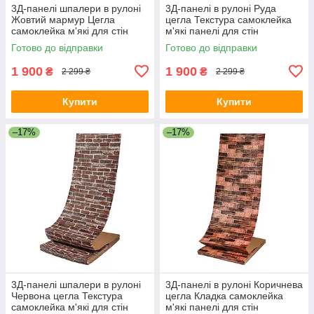
3Д-панелі шпалери в рулоні
3Д-панелі в рулоні Руда
Жовтий мармур Цегла
цегла Текстура самоклейка
самоклейка м'які для стін
м'які панелі для стін
700мм*20м*3мм R062-3-20
700мм*20м*3мм R044-3-20
Готово до відправки
Готово до відправки
SW-00001473
SW-00001370
1 900
1 900
₴
₴
2 299 ₴
2 299 ₴
Купити
Купити
–17%
–17%
3Д-панелі шпалери в рулоні
3Д-панелі в рулоні Коричнева
Червона цегла Текстура
цегла Кладка самоклейка
самоклейка м'які для стін
м'які панелі для стін