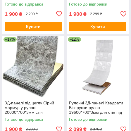
700мм*20м*3мм R043 SW-
700мм*20м*3мм R179-3-20
Готово до відправки
Готово до відправки
00001333
SW-00001469
1 900
1 900
₴
₴
2 299 ₴
2 299 ₴
Купити
Купити
–17%
–12%
3Д-панелі під цеглу Сірий
Рулонні 3Д-панелі Квадрати
мармур у рулоні
Візерунки рулон
20000*700*3мм стін
19600*700*3мм для стін під
шпалери-панелі самоклейка
цеглу самоклейка (R114-3-
Готово до відправки
Готово до відправки
(R061-3-20) SW-00001196
20) SW-00000872
1 900
2 099
₴
₴
2 299 ₴
2 376 ₴