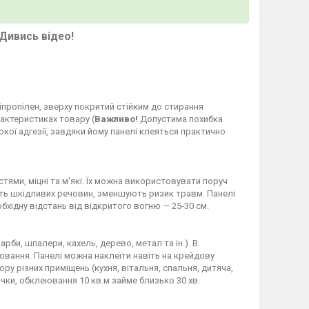
Дивись відео!
ліпропілен, зверху покритий стійким до стирання
рактеристиках товару (
Важливо!
Допустима похибка
кої адгезії, завдяки йому панелі клеяться практично
стями, міцні та м'які. Їх можна використовувати поруч
яють шкідливих речовин, зменшують ризик травм. Панелі
бхідну відстань від відкритого вогню — 25-30 см.
рби, шпалери, кахель, дерево, метал та ін.). В
ання. Панелі можна наклеїти навіть на крейдову
у різних приміщень (кухня, вітальня, спальня, дитяча,
чки, обклеювання 10 кв.м займе близько 30 хв.