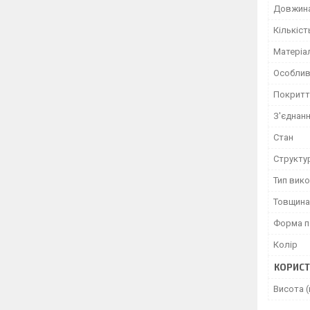
Довжин
Кількіст
Матеріа
Особлив
Покритт
З'єднан
Стан
Структу
Тип вик
Товщина
Форма п
Колір
КОРИСТ
Висота 