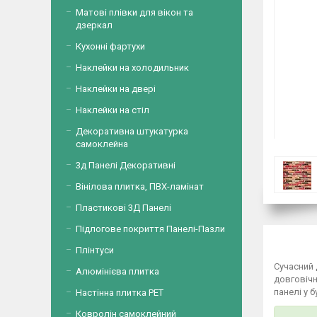
Матові плівки для вікон та
дзеркал
Кухонні фартухи
Наклейки на холодильник
Наклейки на двері
Наклейки на стіл
Декоративна штукатурка
самоклейна
3д Панелі Декоративні
Вінілова плитка, ПВХ-ламінат
Пластикові 3Д Панелі
Підлогове покриття Панелі-Пазли
Плінтуси
Сучасний
Алюмінієва плитка
довговічн
панелі у 
Настінна плитка PET
Ковролін самоклейний