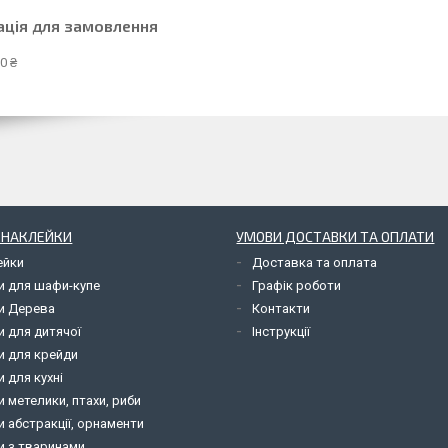
ація для замовлення
0 ₴
І НАКЛЕЙКИ
УМОВИ ДОСТАВКИ ТА ОПЛАТИ
ейки
Доставка та оплата
и для шафи-купе
Графік роботи
и Дерева
Контакти
и для дитячої
Інструкції
и для крейди
 для кухні
 метелики, птахи, риби
 абстракції, орнаменти
и з тваринами