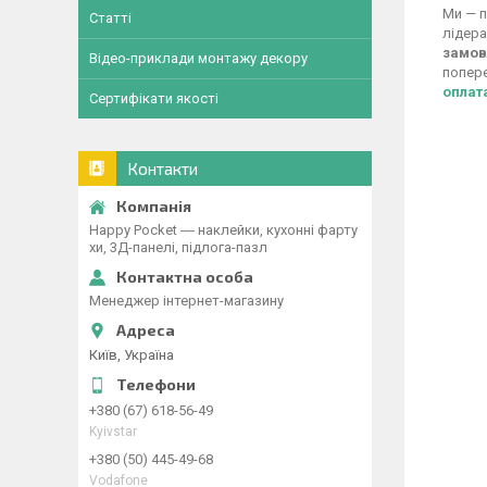
Ми — п
Статті
лідера
замов
Відео-приклади монтажу декору
попере
оплат
Сертифікати якості
Контакти
Happy Pocket ― наклейки, кухонні фарту
хи, 3Д-панелі, підлога-пазл
Менеджер інтернет-магазину
Київ, Україна
+380 (67) 618-56-49
Kyivstar
+380 (50) 445-49-68
Vodafone