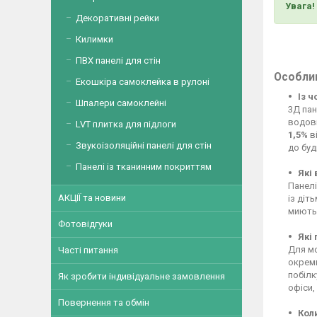
Увага!
Декоративні рейки
Килимки
ПВХ панелі для стін
Особлив
Екошкіра самоклейка в рулоні
Із 
Шпалери самоклейні
3Д пан
водові
LVT плитка для підлоги
1,5%
ві
Звукоізоляційні панелі для стін
до буд
Панелі із тканинним покриттям
Які
Панелі
АКЦІЇ та новини
із діт
миютьс
Фотовідгуки
Які
Для мо
Часті питання
окреми
побілк
Як зробити індивідуальне замовлення
офіси,
Повернення та обмін
Кол