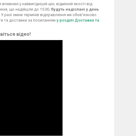
евнені у найвигіднішій ціні, відмінній якості від
ення, що надійшли до 15:00,
будуть надіслані у день
 У разі зміни термінів відправлення ми обов'язково
ти та доставки за посиланням
у розділі Доставка та
віться відео!