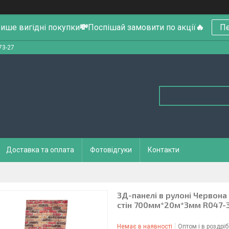
ише вигідні покупки
💸
Поспішай замовити по акції
🔥
Пе
73-27
Доставка та оплата
Фотовідгуки
Контакти
3Д-панелі в рулоні Червона 
стін 700мм*20м*3мм R047-
Немає в наявності
Оптом і в роздріб