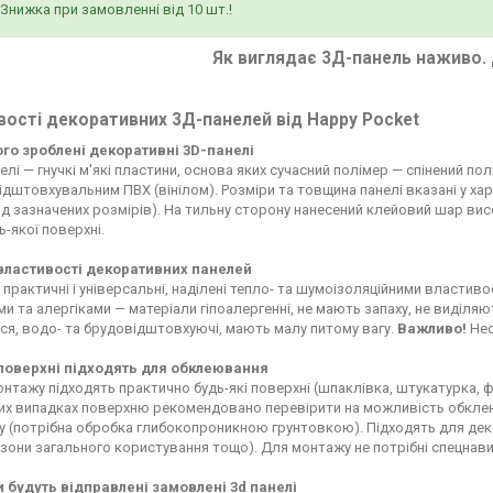
Знижка при замовленні від 10 шт.!
Як виглядає 3Д-панель наживо. 
ості декоративних 3Д-панелей від Happy Pocket
чого зроблені декоративні 3D-панелі
елі — гнучкі м'які пластини, основа яких сучасний полімер — спінений по
дштовхувальним ПВХ (вінілом). Розміри та товщина панелі вказані у ха
д зазначених розмірів). На тильну сторону нанесений клейовий шар висо
ь-якої поверхні.
 властивості декоративних панелей
 практичні і універсальні, наділені тепло- та шумоізоляційними властиво
ьми та алергіками — матеріали гіпоалергенні, не мають запаху, не виділ
я, водо- та брудовідштовхуючі, мають малу питому вагу.
Важливо!
Нео
 поверхні підходять для обклеювання
нтажу підходять практично будь-які поверхні (шпаклівка, штукатурка, фа
х випадках поверхню рекомендовано перевірити на можливість обклеюв
у (потрібна обробка глибокопроникною грунтовкою). Підходять для декор
 зони загального користування тощо). Для монтажу не потрібні спецнави
и будуть відправлені замовлені 3d панелі