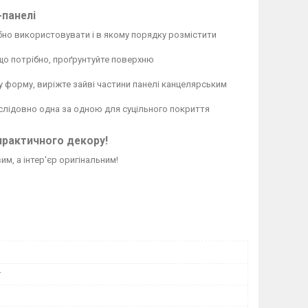
-панелі
бно використовувати і в якому порядку розмістити
кщо потрібно, проґрунтуйте поверхню
у форму, виріжте зайві частини панелі канцелярським
послідовно одна за одною для суцільного покриття
практичного декору!
м, а інтер'єр оригінальним!
r