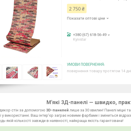
2 750 ₴
Показати оптові ціни
+380 (67) 618-56-49
Kyivstar
повернення товару протягом 14 дн
М'які 3Д-панелі — швидко, прак
 декор стін за допомогою
3D-панелей
лише за 30 хвилин! Панелі міцні т
і у використанні. Ваш інтер'єр заграє новими фарбами і зміниться відраз
будь-якій кількості завжди в наявності, найкраща якість гарантована!