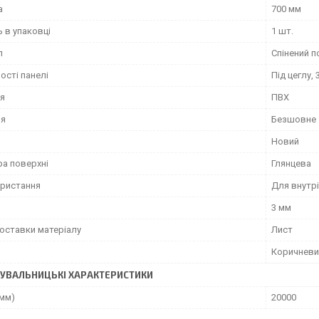
а
700 мм
ь в упаковці
1 шт.
л
Спінений п
ості панелі
Під цеглу,
я
ПВХ
ня
Безшовне
Новий
ра поверхні
Глянцева
ористання
Для внутрі
3 мм
оставки матеріалу
Лист
Коричневи
УВАЛЬНИЦЬКІ ХАРАКТЕРИСТИКИ
(мм)
20000