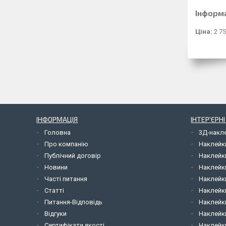
Інформ
Ціна:
2 75
ІНФОРМАЦІЯ
ІНТЕР'ЄРН
Головна
3Д-накл
Про компанію
Наклейк
Публічний договір
Наклейк
Новини
Наклейк
Часті питання
Наклейк
Статті
Наклейки
Питання-Відповідь
Наклейки
Відгуки
Наклейки
Сертифікати якості
Наклейк