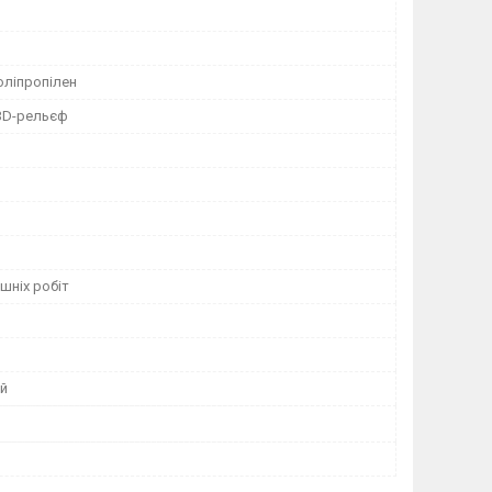
оліпропілен
 3D-рельєф
шніх робіт
й