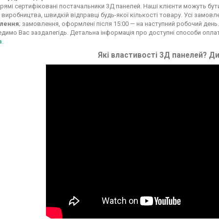
рямі сертифіковані постачальники 3Д панелей. Наші клієнти можуть бути вп
 виробництва, швидкій відправці будь-якої кількості товару. Усі замовл
лення
; замовлення, оформлені після 15:00 — на наступний робочий день.
димо Вас заздалегідь. Детальна інформація про доступні способи опла
а
.
Які властивості 3Д панелей? Ди