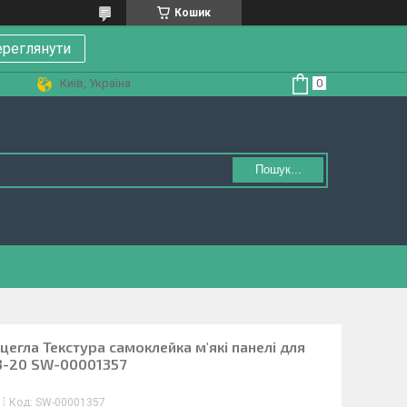
Кошик
реглянути
Київ, Україна
Пошук...
цегла Текстура самоклейка м'які панелі для
3-20 SW-00001357
Код:
SW-00001357