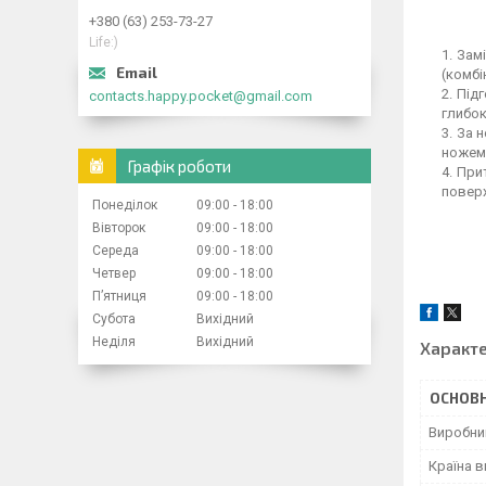
+380 (63) 253-73-27
Life:)
Замі
(комбі
Підг
contacts.happy.pocket@gmail.com
глибок
За н
ножем 
Графік роботи
Прит
поверх
Понеділок
09:00
18:00
Вівторок
09:00
18:00
Середа
09:00
18:00
Четвер
09:00
18:00
Пʼятниця
09:00
18:00
Субота
Вихідний
Неділя
Вихідний
Характ
ОСНОВН
Виробни
Країна 