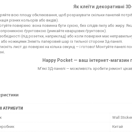
Як клеїти декоративні 3D
ряйте всю площу обклеювання, щоб розрахувати скільки панелей потрі
нація різних кольорів або видів).
отуйте поверхню: вона повинна бути сухою, без слідів пилу або жиру. Я
опроникною ґрунтовкою (уникайте кварцових ґрунтовок).
еобхідності (під розетки, наприклад) або коли поверхня має неправильн
або ножицями.Зніміть паперовий шар із тильної сторони 3д-панелі.
исніть лист до поверхні на кілька секунд — і готово! Монтуйте панелі 
ні
.
Happy Pocket — ваш інтернет-магазин 
М'які 3Д-панелі — можливість зробити ремонт цікави
еристики
І АТРИБУТИ
к
Wall Sticke
виробник
Китай