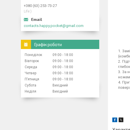
+380 (63) 253-73-27
Life:)
contacts.happy.pocket@gmail.com
Графік роботи
Замі
Понеділок
09:00
18:00
(комбі
Вівторок
09:00
18:00
Підг
глибок
Середа
09:00
18:00
За н
Четвер
09:00
18:00
ножем 
Пʼятниця
09:00
18:00
Прит
Субота
Вихідний
поверх
Неділя
Вихідний
Характ