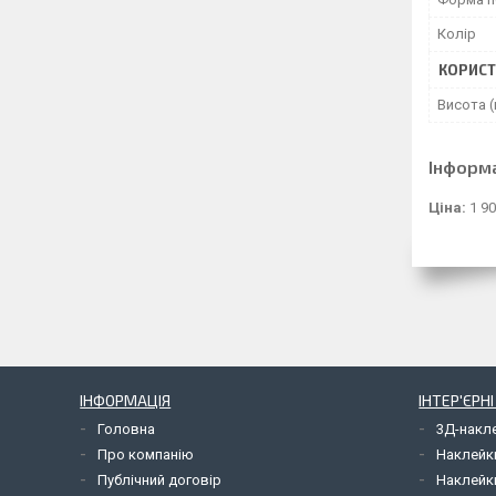
Колір
КОРИСТ
Висота 
Інформ
Ціна:
1 90
ІНФОРМАЦІЯ
ІНТЕР'ЄРН
Головна
3Д-накл
Про компанію
Наклейк
Публічний договір
Наклейк