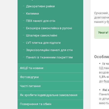
Декоративні рейки
Сучасний
Килимки
довговічн
ПВХ панелі для стін
панелі у 
Екошкіра самоклейка в рулоні
Увага!
Шпалери самоклейні
LVT плитка для підлоги
Звукоізоляційні панелі для стін
Особлив
Панелі із тканинним покриттям
Із 
3Д пан
АКЦІЇ та новини
водові
1,5%
ві
Фотовідгуки
до буд
Часті питання
Які
Панелі
Як зробити індивідуальне замовлення
із діт
миютьс
Повернення та обмін