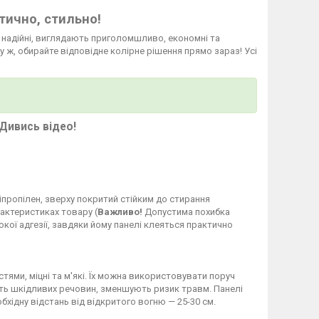
тично, стильно!
а надійні, виглядають приголомшливо, економні та
у ж, обирайте відповідне колірне рішення прямо зараз! Усі
Дивись відео!
ліпропілен, зверху покритий стійким до стирання
рактеристиках товару (
Важливо!
Допустима похибка
кої адгезії, завдяки йому панелі клеяться практично
стями, міцні та м'які. Їх можна використовувати поруч
яють шкідливих речовин, зменшують ризик травм. Панелі
бхідну відстань від відкритого вогню — 25-30 см.