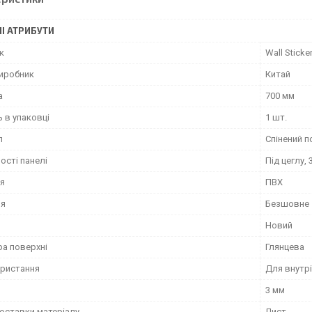
І АТРИБУТИ
к
Wall Sticke
виробник
Китай
а
700 мм
ь в упаковці
1 шт.
л
Спінений п
ості панелі
Під цеглу,
я
ПВХ
ня
Безшовне
Новий
ра поверхні
Глянцева
ористання
Для внутрі
3 мм
оставки матеріалу
Лист