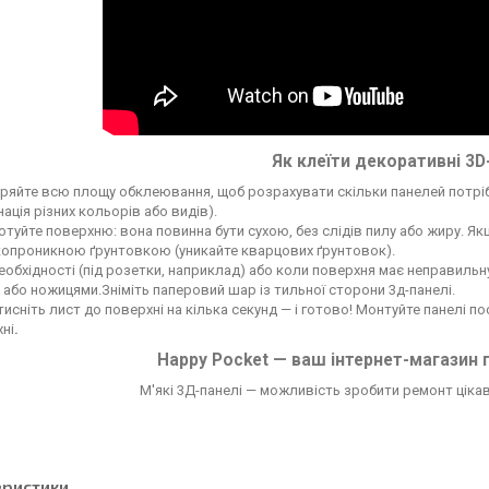
Як клеїти декоративні 3D
ряйте всю площу обклеювання, щоб розрахувати скільки панелей потрі
нація різних кольорів або видів).
отуйте поверхню: вона повинна бути сухою, без слідів пилу або жиру. Я
опроникною ґрунтовкою (уникайте кварцових ґрунтовок).
еобхідності (під розетки, наприклад) або коли поверхня має неправильн
або ножицями.Зніміть паперовий шар із тильної сторони 3д-панелі.
исніть лист до поверхні на кілька секунд — і готово! Монтуйте панелі 
ні
.
Happy Pocket — ваш інтернет-магазин 
М'які 3Д-панелі — можливість зробити ремонт цікави
еристики