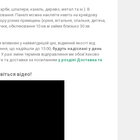
рби, шпалери, кахель, дерево, метал та ін.). В
ання. Панелі можна наклеїти навіть на крейдову
у різних приміщень (кухня, вітальня, спальня, дитяча,
чки, обклеювання 10 кв.м займе близько 30 хв.
евнені у найвигіднішій ціні, відмінній якості від
ення, що надійшли до 15:00,
будуть надіслані у день
 У разі зміни термінів відправлення ми обов'язково
ти та доставки за посиланням
у розділі Доставка та
віться відео!