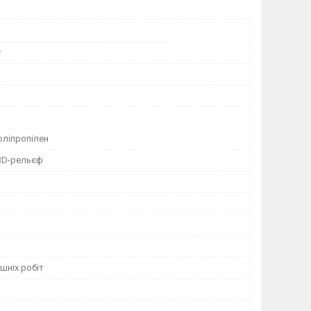
r
оліпропілен
 3D-рельєф
шніх робіт