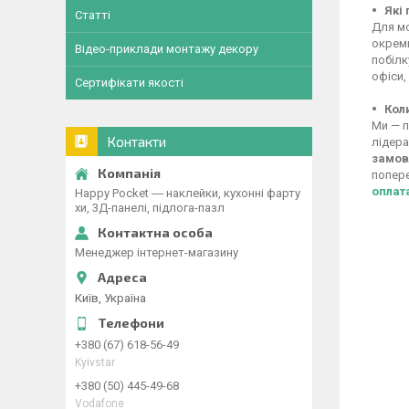
Які
Статті
Для мо
окреми
Відео-приклади монтажу декору
побілк
офіси,
Сертифікати якості
Кол
Ми — п
Контакти
лідера
замов
попере
оплат
Happy Pocket ― наклейки, кухонні фарту
хи, 3Д-панелі, підлога-пазл
Менеджер інтернет-магазину
Київ, Україна
+380 (67) 618-56-49
Kyivstar
+380 (50) 445-49-68
Vodafone