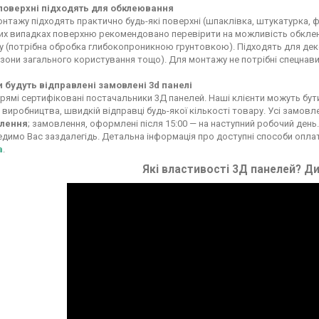
 поверхні підходять для обклеювання
нтажу підходять практично будь-які поверхні (шпаклівка, штукатурка, фа
х випадках поверхню рекомендовано перевірити на можливість обклеюв
у (потрібна обробка глибокопроникною грунтовкою). Підходять для декор
 зони загального користування тощо). Для монтажу не потрібні спецнави
и будуть відправлені замовлені 3d панелі
рямі сертифіковані постачальники 3Д панелей. Наші клієнти можуть бути вп
 виробництва, швидкій відправці будь-якої кількості товару. Усі замовл
лення
; замовлення, оформлені після 15:00 — на наступний робочий день.
димо Вас заздалегідь. Детальна інформація про доступні способи опла
а
.
Які властивості 3Д панелей? Ди