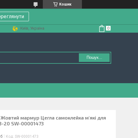
Кошик
реглянути
Київ, Україна
Пошук...
 Жовтий мармур Цегла самоклейка м'які для
3-20 SW-00001473
іб
Код:
SW-00001473