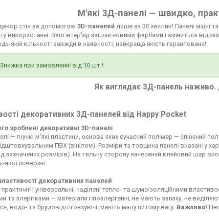
М'які 3Д-панелі — швидко, прак
 декор стін за допомогою
3D-панелей
лише за 30 хвилин! Панелі міцні т
і у використанні. Ваш інтер'єр заграє новими фарбами і зміниться відраз
будь-якій кількості завжди в наявності, найкраща якість гарантована!
Знижка при замовленні від 10 шт.!
Як виглядає 3Д-панель наживо. 
ості декоративних 3Д-панелей від Happy Pocket
чого зроблені декоративні 3D-панелі
елі — гнучкі м'які пластини, основа яких сучасний полімер — спінений по
дштовхувальним ПВХ (вінілом). Розміри та товщина панелі вказані у ха
д зазначених розмірів). На тильну сторону нанесений клейовий шар висо
ь-якої поверхні.
 властивості декоративних панелей
 практичні і універсальні, наділені тепло- та шумоізоляційними властиво
ьми та алергіками — матеріали гіпоалергенні, не мають запаху, не виділ
я, водо- та брудовідштовхуючі, мають малу питому вагу.
Важливо!
Нео