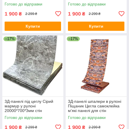
700мм*20м*3мм R043 SW-
700мм*20м*3мм R179-3-20
Готово до відправки
Готово до відправки
00001333
SW-00001469
1 900
1 900
₴
₴
2 299 ₴
2 299 ₴
Купити
Купити
–17%
–17%
3Д-панелі під цеглу Сірий
3Д-панелі шпалери в рулоні
мармур у рулоні
Піщаник Цегла самоклейка
20000*700*3мм стін
м'які панелі для стін
шпалери-панелі самоклейка
700мм*20м*3мм R045-3-20
Готово до відправки
Готово до відправки
(R061-3-20) SW-00001196
SW-00001735
1 900
1 900
₴
₴
2 299 ₴
2 299 ₴