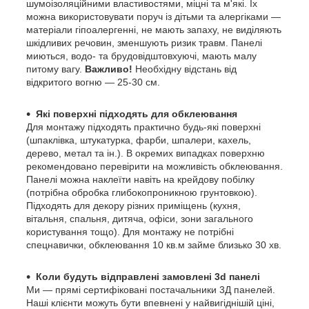
шумоізоляційними властивостями, міцні та м'які. Їх
можна використовувати поруч із дітьми та алергіками —
матеріали гіпоалергенні, не мають запаху, не виділяють
шкідливих речовин, зменшують ризик травм. Панелі
миються, водо- та брудовідштовхуючі, мають малу
питому вагу.
Важливо!
Необхідну відстань від
відкритого вогню — 25-30 см.
Які поверхні підходять для обклеювання
Для монтажу підходять практично будь-які поверхні
(шпаклівка, штукатурка, фарби, шпалери, кахель,
дерево, метал та ін.). В окремих випадках поверхню
рекомендовано перевірити на можливість обклеювання.
Панелі можна наклеїти навіть на крейдову побілку
(потрібна обробка глибокопроникною грунтовкою).
Підходять для декору різних приміщень (кухня,
вітальня, спальня, дитяча, офіси, зони загального
користування тощо). Для монтажу не потрібні
спецнавички, обклеювання 10 кв.м займе близько 30 хв.
Коли будуть відправлені замовлені 3d панелі
Ми — прямі сертифіковані постачальники 3Д панелей.
Наші клієнти можуть бути впевнені у найвигіднішій ціні,