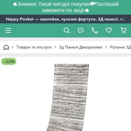
🔥
Знижки! Лише вигідні покупки
💸
Поспішай
замовити по акції
🔥
Happy Pocket ― наклейки, кухонні фартухи, 3Д-панелі, підл
Товари та послуги
3д Панелі Декоративні
Рулонні 3Д
–11%