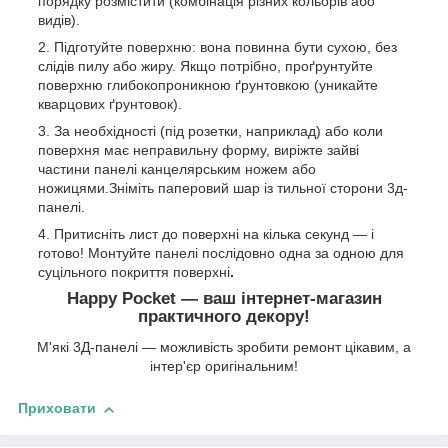
порядку розмістити (комбінація різних кольорів або
видів).
Підготуйте поверхню: вона повинна бути сухою, без
слідів пилу або жиру. Якщо потрібно, проґрунтуйте
поверхню глибокопроникною ґрунтовкою (уникайте
кварцових ґрунтовок).
За необхідності (під розетки, наприклад) або коли
поверхня має неправильну форму, виріжте зайві
частини панелі канцелярським ножем або
ножицями.Зніміть паперовий шар із тильної сторони 3д-
панелі.
Притисніть лист до поверхні на кілька секунд — і
готово! Монтуйте панелі послідовно одна за одною для
суцільного покриття поверхні
.
Happy Pocket — ваш інтернет-магазин
практичного декору!
М'які 3Д-панелі — можливість зробити ремонт цікавим, а
інтер'єр оригінальним!
Приховати