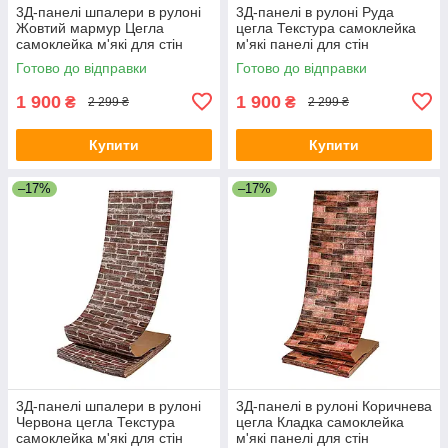
3Д-панелі шпалери в рулоні
3Д-панелі в рулоні Руда
Жовтий мармур Цегла
цегла Текстура самоклейка
самоклейка м'які для стін
м'які панелі для стін
700мм*20м*3мм R062-3-20
700мм*20м*3мм R044-3-20
Готово до відправки
Готово до відправки
SW-00001473
SW-00001370
1 900
1 900
₴
₴
2 299 ₴
2 299 ₴
Купити
Купити
–17%
–17%
3Д-панелі шпалери в рулоні
3Д-панелі в рулоні Коричнева
Червона цегла Текстура
цегла Кладка самоклейка
самоклейка м'які для стін
м'які панелі для стін