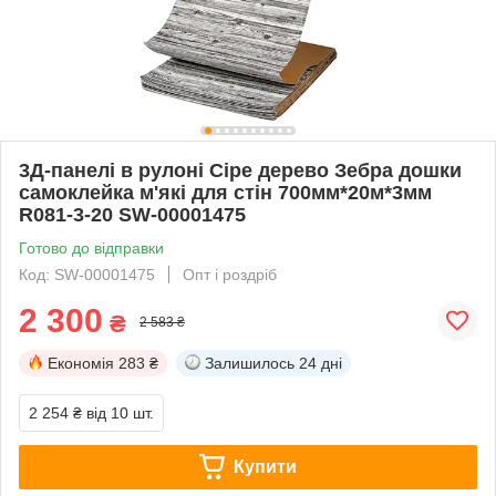
3Д-панелі в рулоні Сіре дерево Зебра дошки
самоклейка м'які для стін 700мм*20м*3мм
R081-3-20 SW-00001475
Готово до відправки
Код: SW-00001475
Опт і роздріб
2 300
₴
2 583 ₴
Економія
283 ₴
Залишилось
24 дні
2 254 ₴
від 10 шт.
Купити