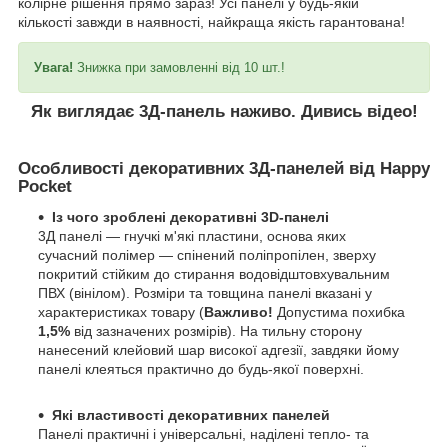
колірне рішення прямо зараз! Усі панелі у будь-якій
кількості завжди в наявності, найкраща якість гарантована!
Увага!
Знижка при замовленні від 10 шт.!
Як виглядає 3Д-панель наживо. Дивись відео!
Особливості декоративних 3Д-панелей від Happy
Pocket
Із чого зроблені декоративні 3D-панелі
3Д панелі — гнучкі м'які пластини, основа яких
сучасний полімер — спінений поліпропілен, зверху
покритий стійким до стирання водовідштовхувальним
ПВХ (вінілом). Розміри та товщина панелі вказані у
характеристиках товару (
Важливо!
Допустима похибка
1,5%
від зазначених розмірів). На тильну сторону
нанесений клейовий шар високої адгезії, завдяки йому
панелі клеяться практично до будь-якої поверхні.
Які властивості декоративних панелей
Панелі практичні і універсальні, наділені тепло- та