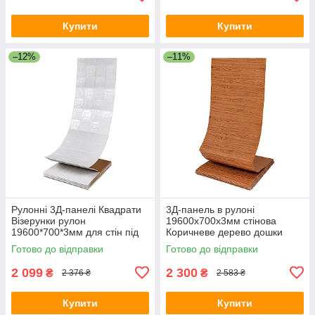
Купити
Купити
–12%
–11%
Рулонні 3Д-панелі Квадрати
3Д-панель в рулоні
Візерунки рулон
19600x700x3мм стінова
19600*700*3мм для стін під
Коричневе дерево дошки
цеглу самоклейка (R114-3-
самоклеюча ПВХ
Готово до відправки
Готово до відправки
20) SW-00000872
декоративна SW-00002223
2 099
2 300
₴
₴
2 376 ₴
2 583 ₴
Купити
Купити