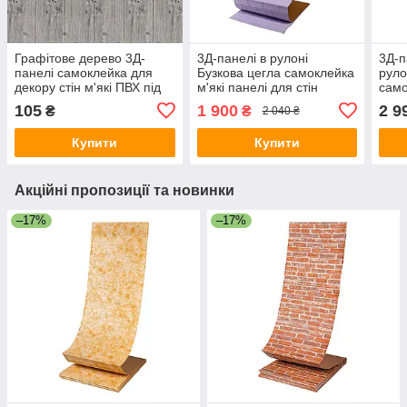
Графітове дерево 3Д-
3Д-панелі в рулоні
3Д-п
панелі самоклейка для
Бузкова цегла самоклейка
руло
декору стін м'які ПВХ під
м'які панелі для стін
само
сірі дошки 700x700x4мм
700мм*20м*3мм R015-3-
для 
105
1 900
2 9
₴
₴
2 040 ₴
(79) SW-00000558
20 SW-00001470
R03
Купити
Купити
Акційні пропозиції та новинки
–17%
–17%