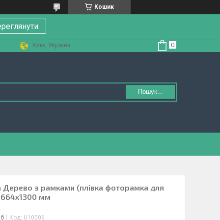
Кошик
реглянути
Київ, Україна
Пошук...
ка Дерево з рамками (плівка фоторамка для
1664х1300 мм
іб
Код:
U10006