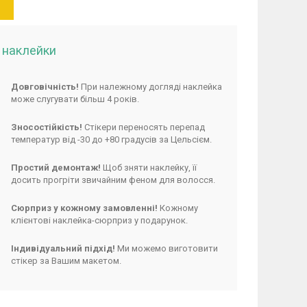
і наклейки
Довговічність!
При належному догляді наклейка
може слугувати більш 4 років.
Зносостійкість!
Стікери переносять перепад
температур від -30 до +80 градусів за Цельсієм.
Простий демонтаж!
Щоб зняти наклейку, її
досить прогріти звичайним феном для волосся.
Сюрприз у кожному замовленні!
Кожному
клієнтові наклейка-сюрприз у подарунок.
Індивідуальний підхід!
Ми можемо виготовити
стікер за Вашим макетом.