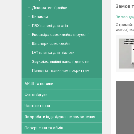
Замов 
Декоративні рейки
Килимки
Ви заощад
Отримайте
ПВХ панелі для стін
декор) м
Екошкіра самоклейка в рулоні
Шпалери самоклейні
LVT плитка для підлоги
Звукоізоляційні панелі для стін
Панелі із тканинним покриттям
АКЦІЇ та новини
Фотовідгуки
Часті питання
Як зробити індивідуальне замовлення
Повернення та обмін