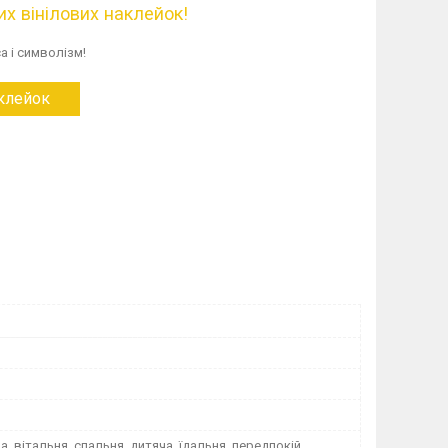
х вінілових наклейок!
а і символізм!
аклейок
на, вітальня, спальня, дитяча, їдальня, передпокій