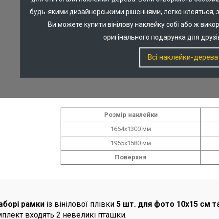
будь-якими дизайнерськими рішеннями, легко клеяться, з
Ви можете купити вінілову наклейку собі або ж викор
оригінального подарунка для друзів
Всі наклейки-дерева
Розмір наклейки
1664х1300 мм
1955х1580 мм
Поверхня
аборі рамки
із вінілової плівки
5 шт. для фото 10х15 см т
плект входять 2 невеликі пташки.