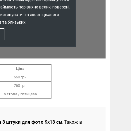
аймають порівняно великі поверхні.
истовувати її в якості цікавого
 та близьких.
Ціна
660 грн
760 грн
матова / глянцева
а 3 штуки для фото 9х13 см
. Також в