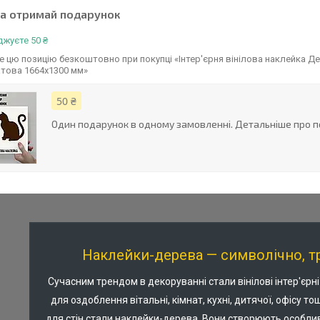
та отримай подарунок
жуєте 50 ₴
 цю позицію безкоштовно при покупці «Інтер'єрня вінілова наклейка Д
атова 1664х1300 мм»
50 ₴
Один подарунок в одному замовленні. Детальніше про п
Наклейки-дерева — символічно, тр
Сучасним трендом в декоруванні стали вінілові інтер'єрн
для оздоблення вітальні, кімнат, кухні, дитячої, офісу
для стін стали наклейки-дерева. Вони створюють особли