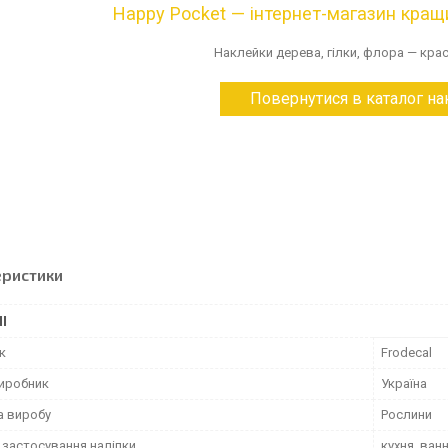
Happy Pocket — інтернет-магазин кращи
Наклейки дерева, гілки, флора — крас
Повернутися в каталог н
еристики
І
к
Frodecal
виробник
Україна
а виробу
Рослини
 застосування наліпки
кухня, ван