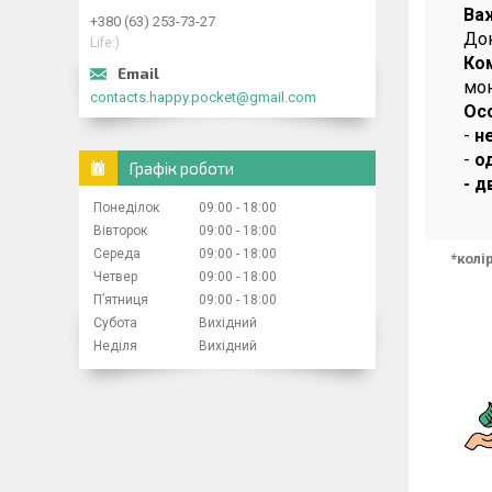
Ва
+380 (63) 253-73-27
Док
Life:)
Ко
мо
contacts.happy.pocket@gmail.com
Ос
-
н
-
о
Графік роботи
- д
Понеділок
09:00
18:00
Вівторок
09:00
18:00
Середа
09:00
18:00
*колі
Четвер
09:00
18:00
Пʼятниця
09:00
18:00
Субота
Вихідний
Неділя
Вихідний