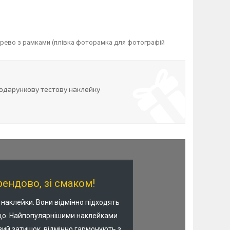
ерево з рамками (плівка фоторамка для фотографій
одарункову тестову наклейку
ендово, зі смаком!
і наклейки. Вони відмінно підходять
 тощо. Найпопулярнішими наклейками
вий затишок, відмінно гармонують з