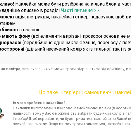
жливо!
Наклейка може бути розібрана на кілька блоків-част
ладніше описано в розділі
Часті питання >>
мплектація:
інструкція, наклейка і стікер-подарунок, щоб 
нтажем.
обливості
наліпок:
е мають фону
(всі елементи вирізані, прозорої основи не м
дноразові
(передбачене одне наклеювання, переносу / по
восторонні
(щільний насичений колір як із тильної, так і із 
рна палітра
, зазначена нижче, може трохи відрізнятися від оригіналу, 
Що таке інтер'єрні самоклеючі накле
Із чого зроблена наклейка?
Наклейки виготовлені з вінілової самоклеючої плівки (в асортим
наявності, тому у Вас є можливість вибрати будь-який колір з п
інтер'єр! Щоб перевірити, чи буде триматися наклейка на Вашій 
звичайного скотчу. Якщо він хоч трохи тримається, наклейка так