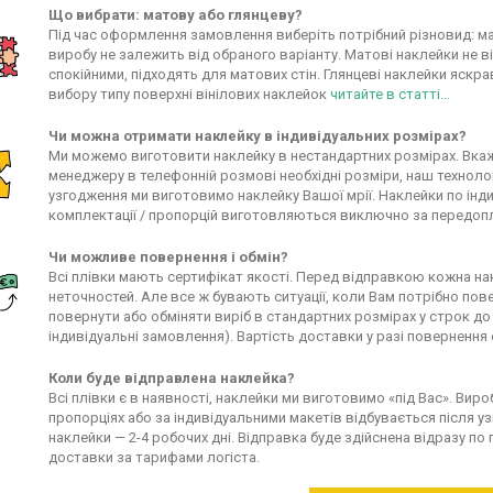
Що вибрати: матову або глянцеву?
Під час оформлення замовлення виберіть потрібний різновид: ма
виробу не залежить від обраного варіанту. Матові наклейки не в
спокійними, підходять для матових стін. Глянцеві наклейки яскра
вибору типу поверхні вінілових наклейок
читайте в статті...
Чи можна отримати наклейку в індивідуальних розмірах?
Ми можемо виготовити наклейку в нестандартних розмірах. Вкаж
менеджеру в телефонній розмові необхідні розміри, наш технолог
узгодження ми виготовимо наклейку Вашої мрії. Наклейки по інд
комплектації / пропорцій виготовляються виключно за передоп
Чи можливе повернення і обмін?
Всі плівки мають сертифікат якості. Перед відправкою кожна на
неточностей. Але все ж бувають ситуації, коли Вам потрібно по
повернути або обміняти виріб в стандартних розмірах у строк до
індивідуальні замовлення). Вартість доставки у разі повернення
Коли буде відправлена наклейка?
Всі плівки є в наявності, наклейки ми виготовимо «під Вас». Вир
пропорціях або за індивідуальними макетів відбувається після 
наклейки — 2-4 робочих дні. Відправка буде здійснена відразу 
доставки за тарифами логіста.