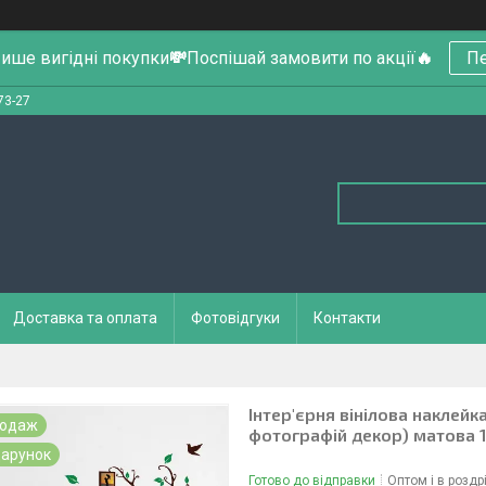
ише вигідні покупки
💸
Поспішай замовити по акції
🔥
Пе
73-27
Доставка та оплата
Фотовідгуки
Контакти
Інтер'єрня вінілова наклей
родаж
фотографій декор) матова 
арунок
Готово до відправки
Оптом і в роздр