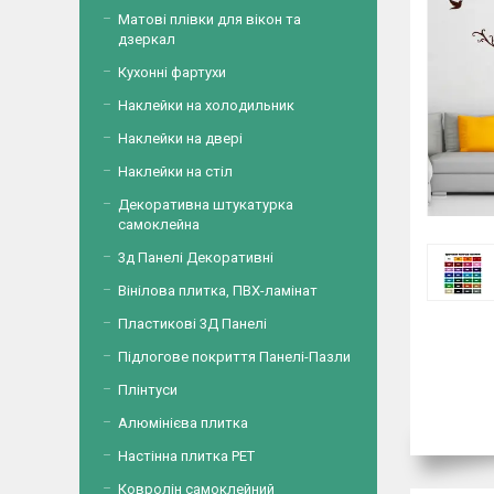
Матові плівки для вікон та
дзеркал
Кухонні фартухи
Наклейки на холодильник
Наклейки на двері
Наклейки на стіл
Декоративна штукатурка
самоклейна
3д Панелі Декоративні
Вінілова плитка, ПВХ-ламінат
Пластикові 3Д Панелі
Підлогове покриття Панелі-Пазли
Плінтуси
Алюмінієва плитка
Настінна плитка PET
Ковролін самоклейний