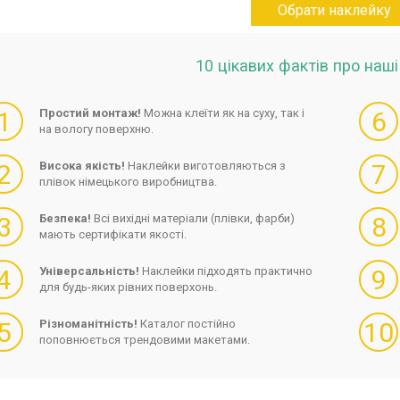
Обрати наклейку
10 цікавих фактів про наш
1
Простий монтаж!
Можна клеїти як на суху, так і
6
на вологу поверхню.
2
Висока якість!
Наклейки виготовляються з
7
плівок німецького виробництва.
3
Безпека!
Всі вихідні матеріали (плівки, фарби)
8
мають сертифікати якості.
4
Універсальність!
Наклейки підходять практично
9
для будь-яких рівних поверхонь.
5
Різноманітність!
Каталог постійно
10
поповнюється трендовими макетами.