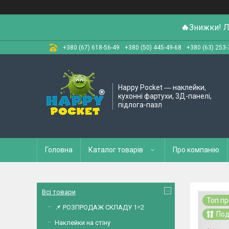
🔥
Знижки! Л
+380 (67) 618-56-49
+380 (50) 445-49-68
+380 (63) 253-
Happy Pocket ― наклейки,
кухонні фартухи, 3Д-панелі,
підлога-пазл
Головна
Каталог товарів
Про компанію
Всі товари
Топ п
📌 РОЗПРОДАЖ СКЛАДУ 1=2
Под
Наклейки на стіну