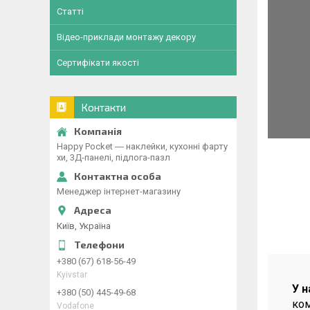
Статті
Відео-приклади монтажу декору
Сертифікати якості
Контакти
Happy Pocket ― наклейки, кухонні фарту
хи, 3Д-панелі, підлога-пазл
Менеджер інтернет-магазину
Київ, Україна
+380 (67) 618-56-49
Kyivstar
У н
+380 (50) 445-49-68
ком
Vodafone