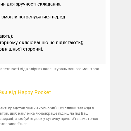
ин для зручності складання.
ви змогли потренуватися перед
ають);
вторному оклеюванню не підлягають);
зовнішньої сторони).
в залежності від колірних налаштувань вашого монітора
йки від Happy Pocket
енті представлені 28 кольорів). Всі плівки завжди в
алітри, щоб наклейка якнайкраще підійшла під Ваш
поверхні, спробуйте десь у куточку приклеїти шматочок
ож приклеїться.