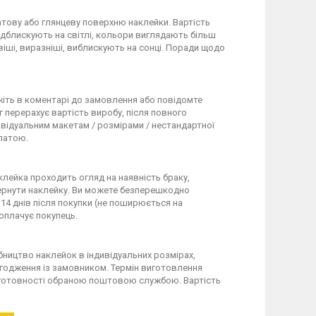
тову або глянцеву поверхню наклейки. Вартість
ідблискують на світлі, кольори виглядають більш
віші, виразніші, виблискують на сонці. Поради щодо
іть в коментарі до замовлення або повідомте
 перерахує вартість виробу, після повного
ивідуальним макетам / розмірами / нестандартної
латою.
клейка проходить огляд на наявність браку,
вернути наклейку. Ви можете безперешкодно
 14 днів після покупки (не поширюється на
 оплачує покупець.
обництво наклейок в індивідуальних розмірах,
узгодження із замовником. Термін виготовлення
по готовності обраною поштовою службою. Вартість