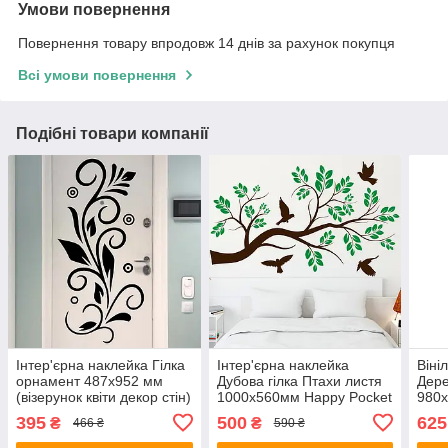
Умови повернення
Повернення товару впродовж 14 днів за рахунок покупця
Всі умови повернення
Подібні товари компанії
Інтер'єрна наклейка Гілка
Інтер'єрна наклейка
Віні
орнамент 487х952 мм
Дубова гілка Птахи листя
Дере
(візерунок квіти декор стін)
1000х560мм Happy Pocket
980х
Happy Pocket Чорний
Коричневий Зелене листя
гілк
395
500
625
₴
₴
466 ₴
590 ₴
матовий
матовий
Кори