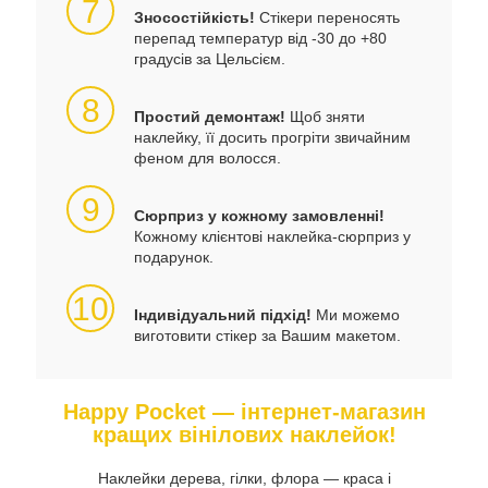
7
Зносостійкість!
Стікери переносять
перепад температур від -30 до +80
градусів за Цельсієм.
8
Простий демонтаж!
Щоб зняти
наклейку, її досить прогріти звичайним
феном для волосся.
9
Сюрприз у кожному замовленні!
Кожному клієнтові наклейка-сюрприз у
подарунок.
10
Індивідуальний підхід!
Ми можемо
виготовити стікер за Вашим макетом.
Happy Pocket — інтернет-магазин
кращих вінілових наклейок!
Наклейки дерева, гілки, флора — краса і