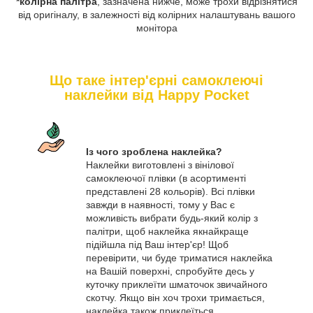
*колірна палітра
, зазначена нижче, може трохи відрізнятися
від оригіналу, в залежності від колірних налаштувань вашого
монітора
Що таке інтер'єрні самоклеючі
наклейки від Happy Pocket
Із чого зроблена наклейка?
Наклейки виготовлені з вінілової
самоклеючої плівки (в асортименті
представлені 28 кольорів). Всі плівки
завжди в наявності, тому у Вас є
можливість вибрати будь-який колір з
палітри, щоб наклейка якнайкраще
підійшла під Ваш інтер'єр! Щоб
перевірити, чи буде триматися наклейка
на Вашій поверхні, спробуйте десь у
куточку приклеїти шматочок звичайного
скотчу. Якщо він хоч трохи тримається,
наклейка також приклеїться.