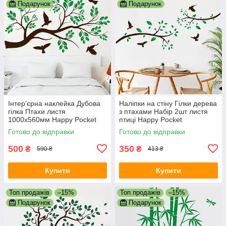
Подарунок
Подарунок
Інтер'єрна наклейка Дубова
Наліпки на стіну Гілки дерева
гілка Птахи листя
з птахами Набір 2шт листя
1000х560мм Happy Pocket
птиці Happy Pocket
Коричневий Зелене листя
Коричневий Зелене листя
Готово до відправки
Готово до відправки
матовий
матовий
500
350
₴
₴
590 ₴
413 ₴
Купити
Купити
Топ продажів
–15%
Топ продажів
–15%
Подарунок
Подарунок