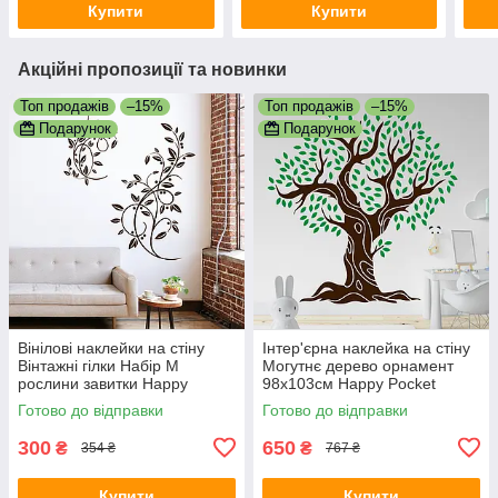
Купити
Купити
Акційні пропозиції та новинки
Топ продажів
–15%
Топ продажів
–15%
Подарунок
Подарунок
Вінілові наклейки на стіну
Інтер'єрна наклейка на стіну
Вінтажні гілки Набір М
Могутнє дерево орнамент
рослини завитки Happy
98х103см Happy Pocket
Pocket декор матова
Коричневий Зелене листя
Готово до відправки
Готово до відправки
Коричневий
матовий
300
650
₴
₴
354 ₴
767 ₴
Купити
Купити