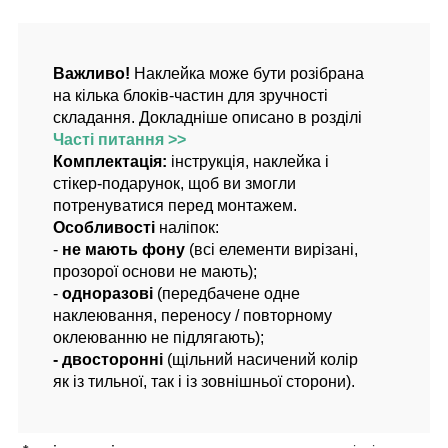
Важливо!
Наклейка може бути розібрана
на кілька блоків-частин для зручності
складання. Докладніше описано в розділі
Часті питання >>
Комплектація:
інструкція, наклейка і
стікер-подарунок, щоб ви змогли
потренуватися перед монтажем.
Особливості
наліпок:
-
не мають фону
(всі елементи вирізані,
прозорої основи не мають);
-
одноразові
(передбачене одне
наклеювання, переносу / повторному
оклеюванню не підлягають);
- двосторонні
(щільний насичений колір
як із тильної, так і із зовнішньої сторони).