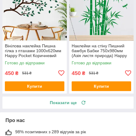
Вінілова наклейка Пишна
Наклейки на стіну Пишний
гілка з птахами 1000х620мм
бамбук Бабки 750х980мм
Happy Pocket Коричневий
(Азія листя природа) Happy
Темно-зелене листя матовий
Pocket Зелений матовий
Готово до відправки
Готово до відправки
450
450
₴
₴
531 ₴
531 ₴
Купити
Купити
Показати ще
Про нас
98% позитивних з 289 відгуків за рік