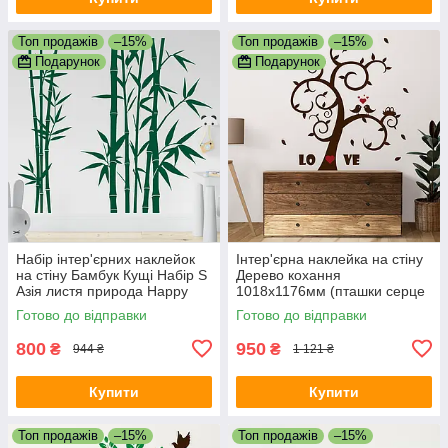
Топ продажів
–15%
Топ продажів
–15%
Подарунок
Подарунок
Набір інтер'єрних наклейок
Інтер'єрна наклейка на стіну
на стіну Бамбук Кущі Набір S
Дерево кохання
Азія листя природа Happy
1018х1176мм (пташки серце
Pocket Темно-зелений
завитки) Happy Pocket
Готово до відправки
Готово до відправки
матовий
Коричневий матовий
800
950
₴
₴
944 ₴
1 121 ₴
Купити
Купити
Топ продажів
–15%
Топ продажів
–15%