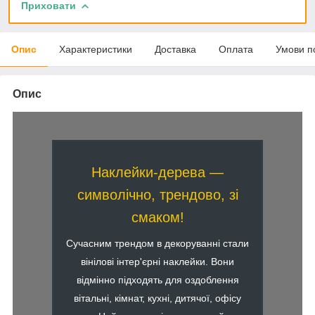
Приховати
Опис
Характеристики
Доставка
Оплата
Умови п
Опис
Наклейки-дерева —
символічно, трендово, зі
смаком!
Сучасним трендом в декоруванні стали
вінілові інтер'єрні наклейки. Вони
відмінно підходять для оздоблення
вітальні, кімнат, кухні, дитячої, офісу