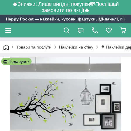
🔥
Знижки! Лише вигідні покупки
💸
Поспішай
замовити по акції
🔥
Happy Pocket ― наклейки, кухонні фартухи, 3Д-панелі, підл
Товари та послуги
Наклейки на стіну
🌳 Наклейки де
Подарунок