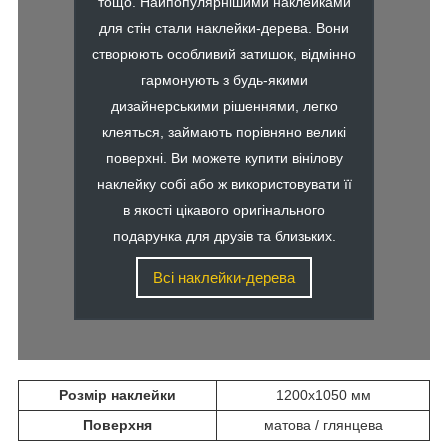
тощо. Найпопулярнішими наклейками
для стін стали наклейки-дерева. Вони
створюють особливий затишок, відмінно
гармонують з будь-якими
дизайнерськими рішеннями, легко
клеяться, займають порівняно великі
поверхні. Ви можете купити вінілову
наклейку собі або ж використовувати її
в якості цікавого оригінального
подарунка для друзів та близьких.
Всі наклейки-дерева
Розмір наклейки
1200х1050 мм
Поверхня
матова / глянцева