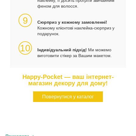
наклейку, її досить прогріти звичайним
феном для волосся.
9
Сюрприз у кожному замовленні!
Кожному клієнтові наклейка-сюрприз у
подарунок.
10
Індивідуальний підхід!
Ми можемо
виготовити стікер за Вашим макетом.
Happy-Pocket — ваш інтернет-
магазин декору для дому!
Повернутися у каталог
Приховати