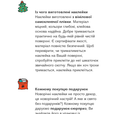
Із чого виготовлені наклейки
Наклейки виготовлені
з вінілової
самоклеючої плівки
. Матеріал
міцний, кольори глибокі, клейова
основа надійна. Добре тримаються
практично на будь-якій рівній чистій
поверхні. Є сертифікати якості,
матеріал повністю безпечний. Щоб
перевірити, чи триматиметься
наклейка на Вашій поверхні,
спробуйте приклеїти до неї шматочок
звичайного скотчу. Якщо він хоч трохи
тримається, наклейка приклеїться.
Кожному покупцю подарунок
Новорічні наклейки не просто декор,
це новорічний настрій! А яке ж свято
без подарунків?) Кожному покупцю
даруємо
подарунок-сюрприз
, Ви
знайдете його в упаковці із