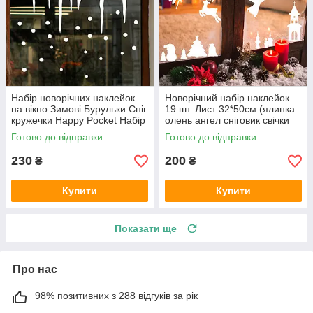
Набір новорічних наклейок
Новорічний набір наклейок
на вікно Зимові Бурульки Сніг
19 шт. Лист 32*50см (ялинка
кружечки Happy Pocket Набір
олень ангел сніговик свічки
S білий матовий (HP-150S-
декор новий рік) білі матові
Готово до відправки
Готово до відправки
010M)
230
200
₴
₴
Купити
Купити
Показати ще
Про нас
98% позитивних з 288 відгуків за рік