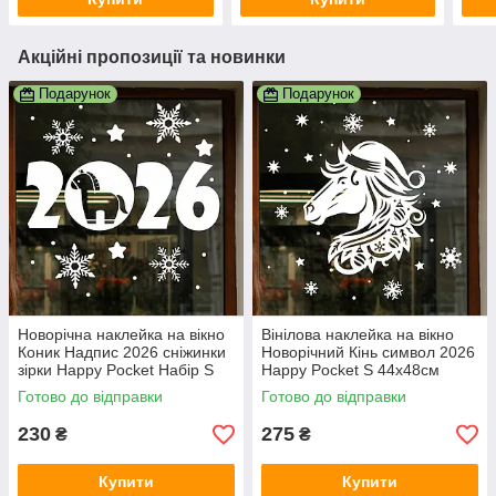
Акційні пропозиції та новинки
Подарунок
Подарунок
Новорічна наклейка на вікно
Вінілова наклейка на вікно
Коник Надпис 2026 сніжинки
Новорічний Кінь символ 2026
зірки Happy Pocket Набір S
Happy Pocket S 44х48см
білий матовий HP-151S-010M
білий матовий (HP-148S-
Готово до відправки
Готово до відправки
010M)
230
275
₴
₴
Купити
Купити