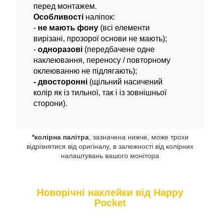
перед монтажем.
Особливості
наліпок:
-
не мають фону
(всі елементи
вирізані, прозорої основи не мають);
-
одноразові
(передбачене одне
наклеювання, переносу / повторному
оклеюванню не підлягають);
- двосторонні
(щільний насичений
колір як із тильної, так і із зовнішньої
сторони).
*колірна палітра
, зазначена нижче, може трохи
відрізнятися від оригіналу, в залежності від колірних
налаштувань вашого монітора
Новорічні наклейки від Happy
Pocket