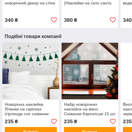
новорічний декор на стіни
(Наклейки на скло санта
ведм
шпалери зимові звірі)
олені будиночки) матова
накл
матова 500х640 мм
1200х200 мм
340
380
340
₴
₴
Подібні товари компанії
Новорічна наклейка
Набір новорічних
Віні
Ялинки на скріпках
наклейок на вікно
накл
(гірлянда сніг сніжинки
Сніжинки Карпатські 15 шт.
чер
декор стін Новий рік)
(Сніг наклейки на скло
сніж
235
235
235
₴
₴
80х15 см матова Зелений
новий рік) білі матові
Pock
Набі
Купити
Купити