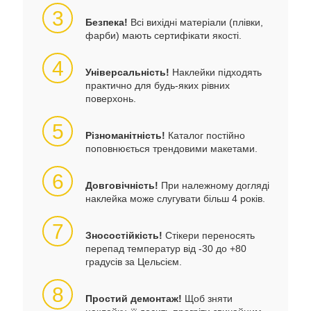
3
Безпека!
Всі вихідні матеріали (плівки,
фарби) мають сертифікати якості.
4
Універсальність!
Наклейки підходять
практично для будь-яких рівних
поверхонь.
5
Різноманітність!
Каталог постійно
поповнюється трендовими макетами.
6
Довговічність!
При належному догляді
наклейка може слугувати більш 4 років.
7
Зносостійкість!
Стікери переносять
перепад температур від -30 до +80
градусів за Цельсієм.
8
Простий демонтаж!
Щоб зняти