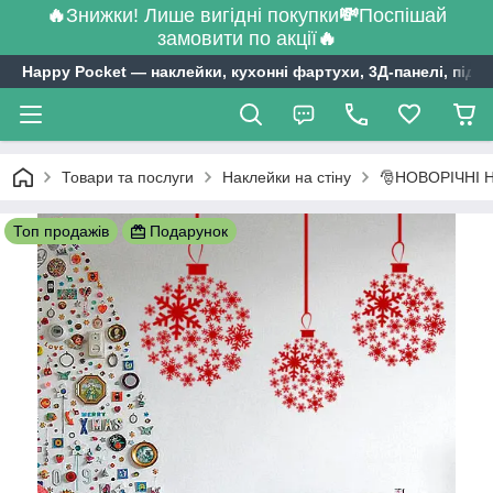
🔥
Знижки! Лише вигідні покупки
💸
Поспішай
замовити по акції
🔥
Happy Pocket ― наклейки, кухонні фартухи, 3Д-панелі, підл
Товари та послуги
Наклейки на стіну
🎅НОВОРІЧНІ 
Топ продажів
Подарунок