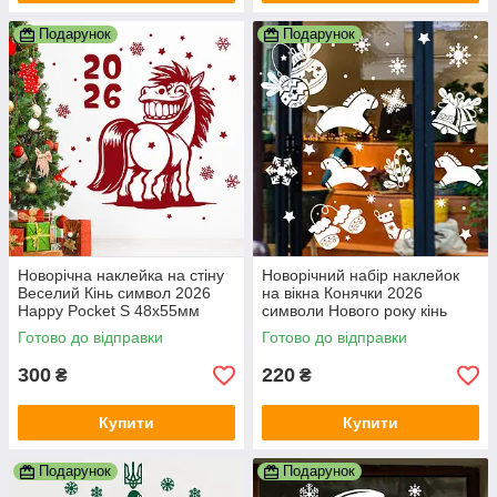
Подарунок
Подарунок
Новорічна наклейка на стіну
Новорічний набір наклейок
Веселий Кінь символ 2026
на вікна Конячки 2026
Happy Pocket S 48х55мм
символи Нового року кінь
червоний матовий (HP-149S-
сніжинки кульки дзвіночок
Готово до відправки
Готово до відправки
030M)
білий матовий
300
220
₴
₴
Купити
Купити
Подарунок
Подарунок