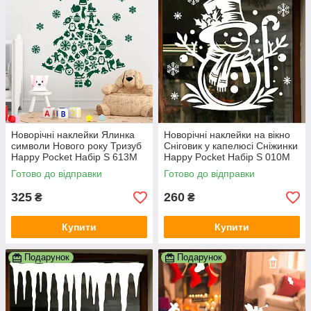
Новорічні наклейки Ялинка
Новорічні наклейки на вікно
символи Нового року Тризуб
Сніговик у капелюсі Сніжинки
Happy Pocket Набір S 613M
Happy Pocket Набір S 010M
(HP-152S-613M)
(HP-153S-010M)
Готово до відправки
Готово до відправки
325
260
₴
₴
Купити
Купити
Подарунок
Подарунок