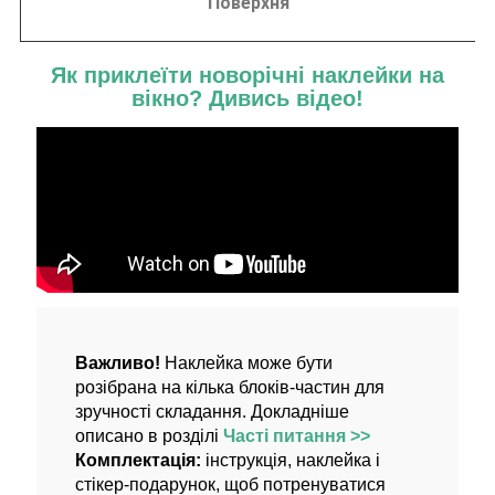
Поверхня
Як приклеїти новорічні наклейки на
вікно?
Дивись відео!
Важливо!
Наклейка може бути
розібрана на кілька блоків-частин для
зручності складання. Докладніше
описано в розділі
Часті питання >>
Комплектація:
інструкція, наклейка і
стікер-подарунок, щоб потренуватися