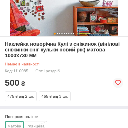
Наклейка новорічна Кулі з сніжинок (вінілові
сніжинки сніг кульки новий рік) матова
1000х730 мм
Немає в наявності
Код: U10085
Опт і роздріб
500
₴
475 ₴
від 2 шт.
465 ₴
від 3 шт.
Поверхня наліпки
матова
глянцева